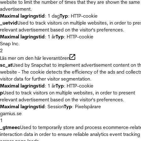
website to limit the number of times that they are shown the same
advertisement.
Maximal lagringstid
: 1 dag
Typ
: HTTP-cookie
_uetvid
Used to track visitors on multiple websites, in order to pre
relevant advertisement based on the visitor's preferences.
Maximal lagringstid
: 1 år
Typ
: HTTP-cookie
Snap Inc.
2
Läs mer om den här leverantören
sc_at
Used by Snapchat to implement advertisement content on t
website - The cookie detects the efficiency of the ads and collect
visitor data for further visitor segmentation.
Maximal lagringstid
: 1 år
Typ
: HTTP-cookie
p
Used to track visitors on multiple websites, in order to present
relevant advertisement based on the visitor's preferences.
Maximal lagringstid
: Session
Typ
: Pixelspårare
garnius.se
1
_gtmeec
Used to temporarily store and process ecommerce-relat
interaction data in order to ensure reliable analytics event tracking