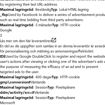
by registering their last URL-address.
Maximal lagringstid
: Beständig
Typ
: Lokal HTML-lagring
_fbp
Used by Facebook to deliver a series of advertisement produ
such as real time bidding from third party advertisers.
Maximal lagringstid
: 3 månader
Typ
: HTTP-cookie
Google
3
Läs mer om den här leverantören
En del av de uppgifter som samlas in av denna leverantör är avse
för personalisering och mätning av annonseringseffektivitet.
IDE
Used by Google DoubleClick to register and report the websit
user's actions after viewing or clicking one of the advertiser's ads 
the purpose of measuring the efficacy of an ad and to present
targeted ads to the user.
Maximal lagringstid
: 400 dagar
Typ
: HTTP-cookie
gmp\conversion#
Väntande
Maximal lagringstid
: Session
Typ
: Pixelspårare
ddm/activity/src=#
Väntande
Maximal lagringstid
: Session
Typ
: Pixelspårare
Microsoft