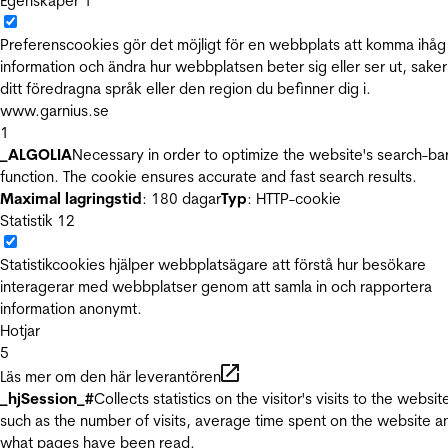
Egenskaper
1
Preferenscookies gör det möjligt för en webbplats att komma ihåg
information och ändra hur webbplatsen beter sig eller ser ut, sake
ditt föredragna språk eller den region du befinner dig i.
www.garnius.se
1
_ALGOLIA
Necessary in order to optimize the website's search-ba
function. The cookie ensures accurate and fast search results.
Maximal lagringstid
: 180 dagar
Typ
: HTTP-cookie
Statistik
12
Statistikcookies hjälper webbplatsägare att förstå hur besökare
interagerar med webbplatser genom att samla in och rapportera
information anonymt.
Hotjar
5
Läs mer om den här leverantören
_hjSession_#
Collects statistics on the visitor's visits to the websit
such as the number of visits, average time spent on the website a
what pages have been read.