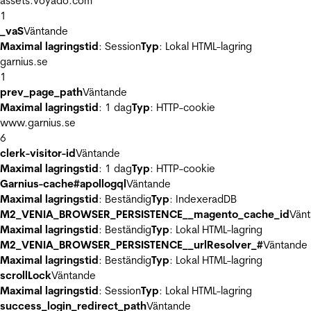
assets.voyado.com
1
_vaS
Väntande
Maximal lagringstid
: Session
Typ
: Lokal HTML-lagring
garnius.se
1
prev_page_path
Väntande
Maximal lagringstid
: 1 dag
Typ
: HTTP-cookie
www.garnius.se
6
clerk-visitor-id
Väntande
Maximal lagringstid
: 1 dag
Typ
: HTTP-cookie
Garnius-cache#apollogql
Väntande
Maximal lagringstid
: Beständig
Typ
: IndexeradDB
M2_VENIA_BROWSER_PERSISTENCE__magento_cache_id
Vän
Maximal lagringstid
: Beständig
Typ
: Lokal HTML-lagring
M2_VENIA_BROWSER_PERSISTENCE__urlResolver_#
Väntande
Maximal lagringstid
: Beständig
Typ
: Lokal HTML-lagring
scrollLock
Väntande
Maximal lagringstid
: Session
Typ
: Lokal HTML-lagring
success_login_redirect_path
Väntande