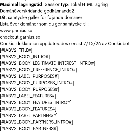
Maximal lagringstid
: Session
Typ
: Lokal HTML-lagring
Domänöverskridande godkännande
2
Ditt samtycke gäller för följande domäner:
Lista över domäner som du ger samtycke till:
www.garnius.se
checkout.garnius.se
Cookie-deklaration uppdaterades senast 7/15/26 av
Cookiebot
[#IABV2_TITLE#]
[#IABV2_BODY_INTRO#]
[#IABV2_BODY_LEGITIMATE_INTEREST_INTRO#]
[#IABV2_BODY_PREFERENCE_INTRO#]
[#IABV2_LABEL_PURPOSES#]
[#IABV2_BODY_PURPOSES_INTRO#]
[#IABV2_BODY_PURPOSES#]
[#IABV2_LABEL_FEATURES#]
[#IABV2_BODY_FEATURES_INTRO#]
[#IABV2_BODY_FEATURES#]
[#IABV2_LABEL_PARTNERS#]
[#IABV2_BODY_PARTNERS_INTRO#]
[#IABV2_BODY_PARTNERS#]