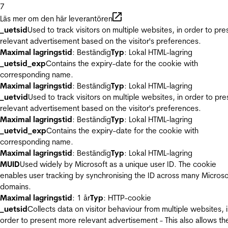
7
Läs mer om den här leverantören
_uetsid
Used to track visitors on multiple websites, in order to pre
relevant advertisement based on the visitor's preferences.
Maximal lagringstid
: Beständig
Typ
: Lokal HTML-lagring
_uetsid_exp
Contains the expiry-date for the cookie with
corresponding name.
Maximal lagringstid
: Beständig
Typ
: Lokal HTML-lagring
_uetvid
Used to track visitors on multiple websites, in order to pre
relevant advertisement based on the visitor's preferences.
Maximal lagringstid
: Beständig
Typ
: Lokal HTML-lagring
_uetvid_exp
Contains the expiry-date for the cookie with
corresponding name.
Maximal lagringstid
: Beständig
Typ
: Lokal HTML-lagring
MUID
Used widely by Microsoft as a unique user ID. The cookie
enables user tracking by synchronising the ID across many Microso
domains.
Maximal lagringstid
: 1 år
Typ
: HTTP-cookie
_uetsid
Collects data on visitor behaviour from multiple websites, 
order to present more relevant advertisement - This also allows th