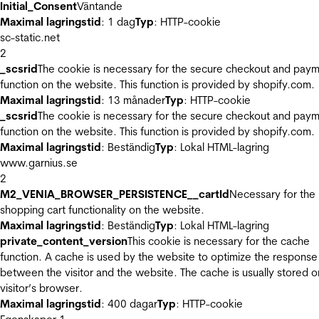
Initial_Consent
Väntande
Maximal lagringstid
: 1 dag
Typ
: HTTP-cookie
sc-static.net
2
_scsrid
The cookie is necessary for the secure checkout and pay
function on the website. This function is provided by shopify.com.
Maximal lagringstid
: 13 månader
Typ
: HTTP-cookie
_scsrid
The cookie is necessary for the secure checkout and pay
function on the website. This function is provided by shopify.com.
Maximal lagringstid
: Beständig
Typ
: Lokal HTML-lagring
www.garnius.se
2
M2_VENIA_BROWSER_PERSISTENCE__cartId
Necessary for the
shopping cart functionality on the website.
Maximal lagringstid
: Beständig
Typ
: Lokal HTML-lagring
private_content_version
This cookie is necessary for the cache
function. A cache is used by the website to optimize the response
between the visitor and the website. The cache is usually stored o
visitor’s browser.
Maximal lagringstid
: 400 dagar
Typ
: HTTP-cookie