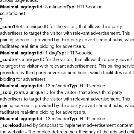
across page loads.
Maximal lagringstid
: 3 månader
Typ
: HTTP-cookie
sc-static.net
7
_schn1
Sets a unique ID for the visitor, that allows third party
advertisers to target the visitor with relevant advertisement. This
pairing service is provided by third party advertisement hubs, whi
facilitates real-time bidding for advertisers.
Maximal lagringstid
: 1 dag
Typ
: HTTP-cookie
_scid
Sets a unique ID for the visitor, that allows third party advert
to target the visitor with relevant advertisement. This pairing servic
provided by third party advertisement hubs, which facilitates real-
bidding for advertisers.
Maximal lagringstid
: 13 månader
Typ
: HTTP-cookie
_scid_r
Sets a unique ID for the visitor, that allows third party
advertisers to target the visitor with relevant advertisement. This
pairing service is provided by third party advertisement hubs, whi
facilitates real-time bidding for advertisers.
Maximal lagringstid
: 13 månader
Typ
: HTTP-cookie
_screload
Used by Snapchat to implement advertisement content
the website - The cookie detects the efficiency of the ads and col