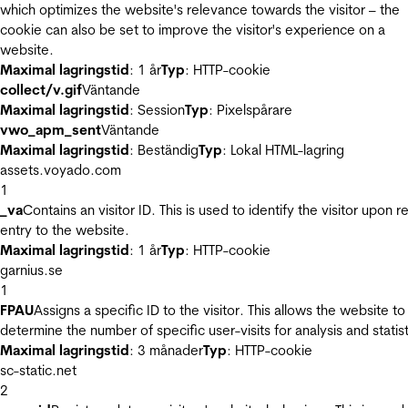
which optimizes the website's relevance towards the visitor – the
cookie can also be set to improve the visitor's experience on a
website.
Maximal lagringstid
: 1 år
Typ
: HTTP-cookie
collect/v.gif
Väntande
Maximal lagringstid
: Session
Typ
: Pixelspårare
vwo_apm_sent
Väntande
Maximal lagringstid
: Beständig
Typ
: Lokal HTML-lagring
assets.voyado.com
1
_va
Contains an visitor ID. This is used to identify the visitor upon r
entry to the website.
Maximal lagringstid
: 1 år
Typ
: HTTP-cookie
garnius.se
1
FPAU
Assigns a specific ID to the visitor. This allows the website to
determine the number of specific user-visits for analysis and statist
Maximal lagringstid
: 3 månader
Typ
: HTTP-cookie
sc-static.net
2