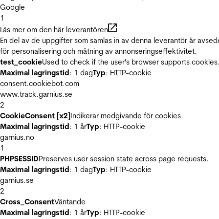
Google
1
Läs mer om den här leverantören
En del av de uppgifter som samlas in av denna leverantör är avse
för personalisering och mätning av annonseringseffektivitet.
test_cookie
Used to check if the user's browser supports cookies
Maximal lagringstid
: 1 dag
Typ
: HTTP-cookie
consent.cookiebot.com
www.track.garnius.se
2
CookieConsent [x2]
Indikerar medgivande för cookies.
Maximal lagringstid
: 1 år
Typ
: HTTP-cookie
garnius.no
1
PHPSESSID
Preserves user session state across page requests.
Maximal lagringstid
: 1 dag
Typ
: HTTP-cookie
garnius.se
2
Cross_Consent
Väntande
Maximal lagringstid
: 1 år
Typ
: HTTP-cookie