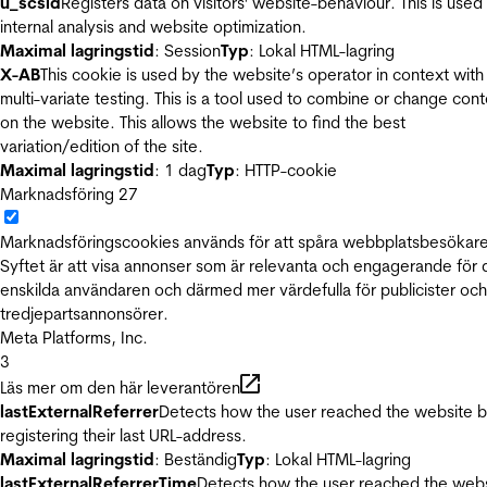
u_scsid
Registers data on visitors' website-behaviour. This is used 
internal analysis and website optimization.
Maximal lagringstid
: Session
Typ
: Lokal HTML-lagring
X-AB
This cookie is used by the website’s operator in context with
multi-variate testing. This is a tool used to combine or change con
on the website. This allows the website to find the best
variation/edition of the site.
Maximal lagringstid
: 1 dag
Typ
: HTTP-cookie
Marknadsföring
27
Marknadsföringscookies används för att spåra webbplatsbesökare
Syftet är att visa annonser som är relevanta och engagerande för
enskilda användaren och därmed mer värdefulla för publicister och
tredjepartsannonsörer.
Meta Platforms, Inc.
3
Läs mer om den här leverantören
lastExternalReferrer
Detects how the user reached the website 
registering their last URL-address.
Maximal lagringstid
: Beständig
Typ
: Lokal HTML-lagring
lastExternalReferrerTime
Detects how the user reached the web