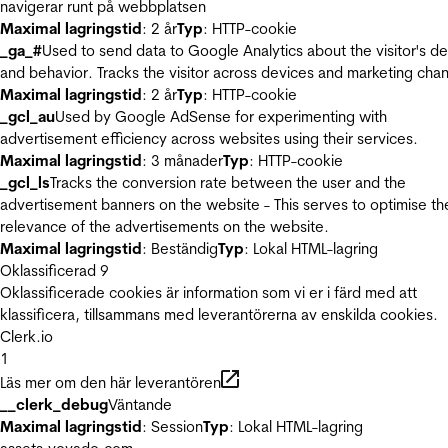
navigerar runt på webbplatsen
Maximal lagringstid
: 2 år
Typ
: HTTP-cookie
_ga_#
Used to send data to Google Analytics about the visitor's d
and behavior. Tracks the visitor across devices and marketing chan
Maximal lagringstid
: 2 år
Typ
: HTTP-cookie
_gcl_au
Used by Google AdSense for experimenting with
advertisement efficiency across websites using their services.
Maximal lagringstid
: 3 månader
Typ
: HTTP-cookie
_gcl_ls
Tracks the conversion rate between the user and the
advertisement banners on the website - This serves to optimise th
relevance of the advertisements on the website.
Maximal lagringstid
: Beständig
Typ
: Lokal HTML-lagring
Oklassificerad
9
Oklassificerade cookies är information som vi er i färd med att
klassificera, tillsammans med leverantörerna av enskilda cookies.
Clerk.io
1
Läs mer om den här leverantören
__clerk_debug
Väntande
Maximal lagringstid
: Session
Typ
: Lokal HTML-lagring