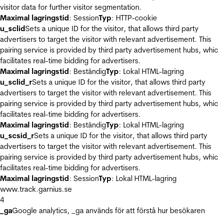
visitor data for further visitor segmentation.
Maximal lagringstid
: Session
Typ
: HTTP-cookie
u_sclid
Sets a unique ID for the visitor, that allows third party
advertisers to target the visitor with relevant advertisement. This
pairing service is provided by third party advertisement hubs, whi
facilitates real-time bidding for advertisers.
Maximal lagringstid
: Beständig
Typ
: Lokal HTML-lagring
u_sclid_r
Sets a unique ID for the visitor, that allows third party
advertisers to target the visitor with relevant advertisement. This
pairing service is provided by third party advertisement hubs, whi
facilitates real-time bidding for advertisers.
Maximal lagringstid
: Beständig
Typ
: Lokal HTML-lagring
u_scsid_r
Sets a unique ID for the visitor, that allows third party
advertisers to target the visitor with relevant advertisement. This
pairing service is provided by third party advertisement hubs, whi
facilitates real-time bidding for advertisers.
Maximal lagringstid
: Session
Typ
: Lokal HTML-lagring
www.track.garnius.se
4
_ga
Google analytics, _ga används för att förstå hur besökaren