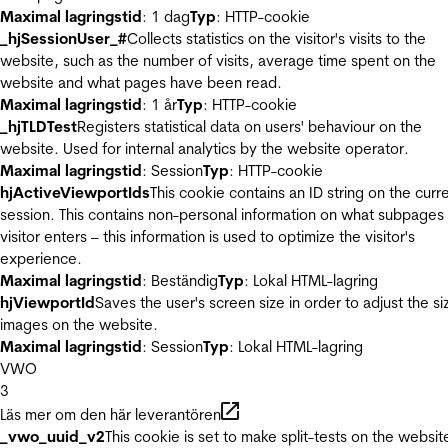
Maximal lagringstid
: 1 dag
Typ
: HTTP-cookie
_hjSessionUser_#
Collects statistics on the visitor's visits to the
website, such as the number of visits, average time spent on the
website and what pages have been read.
Maximal lagringstid
: 1 år
Typ
: HTTP-cookie
_hjTLDTest
Registers statistical data on users' behaviour on the
website. Used for internal analytics by the website operator.
Maximal lagringstid
: Session
Typ
: HTTP-cookie
hjActiveViewportIds
This cookie contains an ID string on the curr
session. This contains non-personal information on what subpages
visitor enters – this information is used to optimize the visitor's
experience.
Maximal lagringstid
: Beständig
Typ
: Lokal HTML-lagring
hjViewportId
Saves the user's screen size in order to adjust the si
images on the website.
Maximal lagringstid
: Session
Typ
: Lokal HTML-lagring
VWO
3
Läs mer om den här leverantören
_vwo_uuid_v2
This cookie is set to make split-tests on the websit