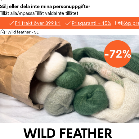
Sälj eller dela inte mina personuppgifter
Tillåt alla
Anpassa
Tillåt valda
Inte tillåtet
Fri frakt över 899 kr!
Prisgaranti + 15%
Köp pre
Hem
Wild feather - SE
>
WILD FEATHER