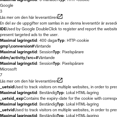
Google
3
Läs mer om den här leverantören
En del av de uppgifter som samlas in av denna leverantör är avsed
IDE
Used by Google DoubleClick to register and report the website u
present targeted ads to the user.
Maximal lagringstid
: 400 dagar
Typ
: HTTP-cookie
gmp\conversion#
Väntande
Maximal lagringstid
: Session
Typ
: Pixelspårare
ddm/activity/src=#
Väntande
Maximal lagringstid
: Session
Typ
: Pixelspårare
Microsoft
7
Läs mer om den här leverantören
_uetsid
Used to track visitors on multiple websites, in order to pr
Maximal lagringstid
: Beständig
Typ
: Lokal HTML-lagring
_uetsid_exp
Contains the expiry-date for the cookie with corres
Maximal lagringstid
: Beständig
Typ
: Lokal HTML-lagring
_uetvid
Used to track visitors on multiple websites, in order to pr
Maximal lagringstid
: Beständig
Typ
: Lokal HTML-lagring