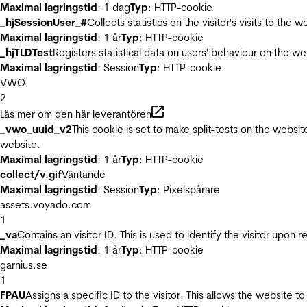
Maximal lagringstid
: 1 dag
Typ
: HTTP-cookie
_hjSessionUser_#
Collects statistics on the visitor's visits to t
Maximal lagringstid
: 1 år
Typ
: HTTP-cookie
_hjTLDTest
Registers statistical data on users' behaviour on the we
Maximal lagringstid
: Session
Typ
: HTTP-cookie
VWO
2
Läs mer om den här leverantören
_vwo_uuid_v2
This cookie is set to make split-tests on the websi
website.
Maximal lagringstid
: 1 år
Typ
: HTTP-cookie
collect/v.gif
Väntande
Maximal lagringstid
: Session
Typ
: Pixelspårare
assets.voyado.com
1
_va
Contains an visitor ID. This is used to identify the visitor upon 
Maximal lagringstid
: 1 år
Typ
: HTTP-cookie
garnius.se
1
FPAU
Assigns a specific ID to the visitor. This allows the website to