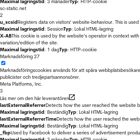
Maximal lagringstid
: 3 månader
Typ
: HTTP-cookie
sc-static.net
2
u_scsid
Registers data on visitors' website-behaviour. This is used 
Maximal lagringstid
: Session
Typ
: Lokal HTML-lagring
X-AB
This cookie is used by the website’s operator in context with 
variation/edition of the site.
Maximal lagringstid
: 1 dag
Typ
: HTTP-cookie
Marknadsföring
27
Marknadsföringscookies används för att spåra webbplatsbesökare.
publicister och tredjepartsannonsörer.
Meta Platforms, Inc.
3
Läs mer om den här leverantören
lastExternalReferrer
Detects how the user reached the website by 
Maximal lagringstid
: Beständig
Typ
: Lokal HTML-lagring
lastExternalReferrerTime
Detects how the user reached the websi
Maximal lagringstid
: Beständig
Typ
: Lokal HTML-lagring
_fbp
Used by Facebook to deliver a series of advertisement product
Maximal lagringstid
: 3 månader
Typ
: HTTP-cookie