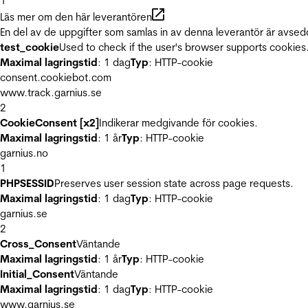
1
Läs mer om den här leverantören
En del av de uppgifter som samlas in av denna leverantör är avsed
test_cookie
Used to check if the user's browser supports cookies
Maximal lagringstid
: 1 dag
Typ
: HTTP-cookie
consent.cookiebot.com
www.track.garnius.se
2
CookieConsent [x2]
Indikerar medgivande för cookies.
Maximal lagringstid
: 1 år
Typ
: HTTP-cookie
garnius.no
1
PHPSESSID
Preserves user session state across page requests.
Maximal lagringstid
: 1 dag
Typ
: HTTP-cookie
garnius.se
2
Cross_Consent
Väntande
Maximal lagringstid
: 1 år
Typ
: HTTP-cookie
Initial_Consent
Väntande
Maximal lagringstid
: 1 dag
Typ
: HTTP-cookie
www.garnius.se