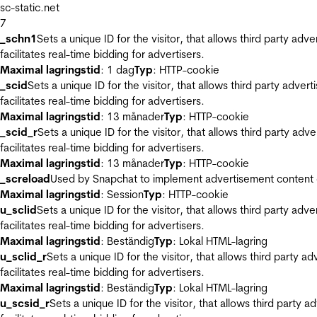
sc-static.net
7
_schn1
Sets a unique ID for the visitor, that allows third party adv
facilitates real-time bidding for advertisers.
Maximal lagringstid
: 1 dag
Typ
: HTTP-cookie
_scid
Sets a unique ID for the visitor, that allows third party adver
facilitates real-time bidding for advertisers.
Maximal lagringstid
: 13 månader
Typ
: HTTP-cookie
_scid_r
Sets a unique ID for the visitor, that allows third party adv
facilitates real-time bidding for advertisers.
Maximal lagringstid
: 13 månader
Typ
: HTTP-cookie
_screload
Used by Snapchat to implement advertisement content on 
Maximal lagringstid
: Session
Typ
: HTTP-cookie
u_sclid
Sets a unique ID for the visitor, that allows third party adv
facilitates real-time bidding for advertisers.
Maximal lagringstid
: Beständig
Typ
: Lokal HTML-lagring
u_sclid_r
Sets a unique ID for the visitor, that allows third party a
facilitates real-time bidding for advertisers.
Maximal lagringstid
: Beständig
Typ
: Lokal HTML-lagring
u_scsid_r
Sets a unique ID for the visitor, that allows third party 