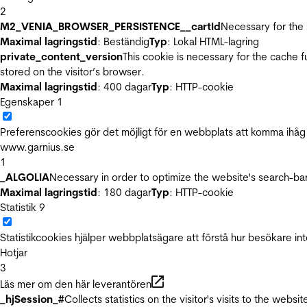
2
M2_VENIA_BROWSER_PERSISTENCE__cartId
Necessary for the 
Maximal lagringstid
: Beständig
Typ
: Lokal HTML-lagring
private_content_version
This cookie is necessary for the cache 
stored on the visitor’s browser.
Maximal lagringstid
: 400 dagar
Typ
: HTTP-cookie
Egenskaper
1
Preferenscookies gör det möjligt för en webbplats att komma ihåg i
www.garnius.se
1
_ALGOLIA
Necessary in order to optimize the website's search-bar
Maximal lagringstid
: 180 dagar
Typ
: HTTP-cookie
Statistik
9
Statistikcookies hjälper webbplatsägare att förstå hur besökare 
Hotjar
3
Läs mer om den här leverantören
_hjSession_#
Collects statistics on the visitor's visits to the we