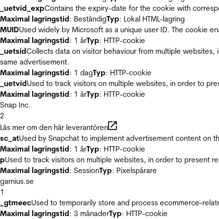
_uetvid_exp
Contains the expiry-date for the cookie with corres
Maximal lagringstid
: Beständig
Typ
: Lokal HTML-lagring
MUID
Used widely by Microsoft as a unique user ID. The cookie en
Maximal lagringstid
: 1 år
Typ
: HTTP-cookie
_uetsid
Collects data on visitor behaviour from multiple websites, 
same advertisement.
Maximal lagringstid
: 1 dag
Typ
: HTTP-cookie
_uetvid
Used to track visitors on multiple websites, in order to pr
Maximal lagringstid
: 1 år
Typ
: HTTP-cookie
Snap Inc.
2
Läs mer om den här leverantören
sc_at
Used by Snapchat to implement advertisement content on the w
Maximal lagringstid
: 1 år
Typ
: HTTP-cookie
p
Used to track visitors on multiple websites, in order to present 
Maximal lagringstid
: Session
Typ
: Pixelspårare
garnius.se
1
_gtmeec
Used to temporarily store and process ecommerce-related 
Maximal lagringstid
: 3 månader
Typ
: HTTP-cookie