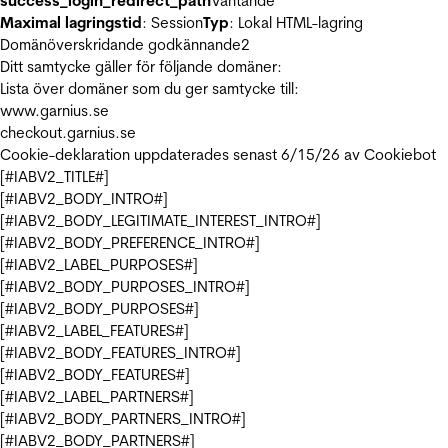
success_login_redirect_path
Väntande
Maximal lagringstid
: Session
Typ
: Lokal HTML-lagring
Domänöverskridande godkännande
2
Ditt samtycke gäller för följande domäner:
Lista över domäner som du ger samtycke till:
www.garnius.se
checkout.garnius.se
Cookie-deklaration uppdaterades senast 6/15/26 av
Cookiebot
[#IABV2_TITLE#]
[#IABV2_BODY_INTRO#]
[#IABV2_BODY_LEGITIMATE_INTEREST_INTRO#]
[#IABV2_BODY_PREFERENCE_INTRO#]
[#IABV2_LABEL_PURPOSES#]
[#IABV2_BODY_PURPOSES_INTRO#]
[#IABV2_BODY_PURPOSES#]
[#IABV2_LABEL_FEATURES#]
[#IABV2_BODY_FEATURES_INTRO#]
[#IABV2_BODY_FEATURES#]
[#IABV2_LABEL_PARTNERS#]
[#IABV2_BODY_PARTNERS_INTRO#]
[#IABV2_BODY_PARTNERS#]