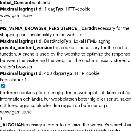
Initial_Consent
Väntande
Maximal lagringstid
: 1 dag
Typ
: HTTP-cookie
www.garnius.se
2
M2_VENIA_BROWSER_PERSISTENCE__cartId
Necessary for the
shopping cart functionality on the website.
Maximal lagringstid
: Beständig
Typ
: Lokal HTML-lagring
private_content_version
This cookie is necessary for the cache
function. A cache is used by the website to optimize the response
between the visitor and the website. The cache is usually stored o
visitor’s browser.
Maximal lagringstid
: 400 dagar
Typ
: HTTP-cookie
Egenskaper
1
Preferenscookies gör det möjligt för en webbplats att komma ihåg
information och ändra hur webbplatsen beter sig eller ser ut, sake
ditt föredragna språk eller den region du befinner dig i.
www.garnius.se
1
_ALGOLIA
Necessary in order to optimize the website's search-ba