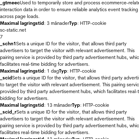
_gtmeec
Used to temporarily store and process ecommerce-relat
interaction data in order to ensure reliable analytics event tracking
across page loads.
Maximal lagringstid
: 3 månader
Typ
: HTTP-cookie
sc-static.net
7
_schn1
Sets a unique ID for the visitor, that allows third party
advertisers to target the visitor with relevant advertisement. This
pairing service is provided by third party advertisement hubs, whi
facilitates real-time bidding for advertisers.
Maximal lagringstid
: 1 dag
Typ
: HTTP-cookie
_scid
Sets a unique ID for the visitor, that allows third party advert
to target the visitor with relevant advertisement. This pairing servic
provided by third party advertisement hubs, which facilitates real-
bidding for advertisers.
Maximal lagringstid
: 13 månader
Typ
: HTTP-cookie
_scid_r
Sets a unique ID for the visitor, that allows third party
advertisers to target the visitor with relevant advertisement. This
pairing service is provided by third party advertisement hubs, whi
facilitates real-time bidding for advertisers.