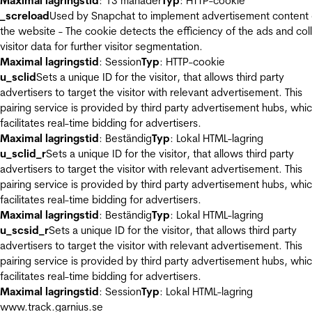
Maximal lagringstid
: 13 månader
Typ
: HTTP-cookie
_screload
Used by Snapchat to implement advertisement content
the website - The cookie detects the efficiency of the ads and col
visitor data for further visitor segmentation.
Maximal lagringstid
: Session
Typ
: HTTP-cookie
u_sclid
Sets a unique ID for the visitor, that allows third party
advertisers to target the visitor with relevant advertisement. This
pairing service is provided by third party advertisement hubs, whi
facilitates real-time bidding for advertisers.
Maximal lagringstid
: Beständig
Typ
: Lokal HTML-lagring
u_sclid_r
Sets a unique ID for the visitor, that allows third party
advertisers to target the visitor with relevant advertisement. This
pairing service is provided by third party advertisement hubs, whi
facilitates real-time bidding for advertisers.
Maximal lagringstid
: Beständig
Typ
: Lokal HTML-lagring
u_scsid_r
Sets a unique ID for the visitor, that allows third party
advertisers to target the visitor with relevant advertisement. This
pairing service is provided by third party advertisement hubs, whi
facilitates real-time bidding for advertisers.
Maximal lagringstid
: Session
Typ
: Lokal HTML-lagring
www.track.garnius.se