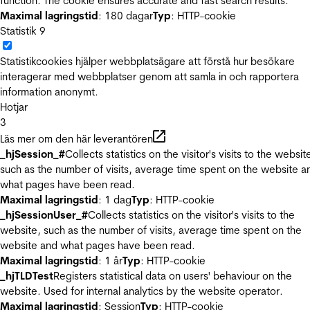
function. The cookie ensures accurate and fast search results.
Maximal lagringstid
: 180 dagar
Typ
: HTTP-cookie
Statistik
9
Statistikcookies hjälper webbplatsägare att förstå hur besökare
interagerar med webbplatser genom att samla in och rapportera
information anonymt.
Hotjar
3
Läs mer om den här leverantören
_hjSession_#
Collects statistics on the visitor's visits to the websit
such as the number of visits, average time spent on the website a
what pages have been read.
Maximal lagringstid
: 1 dag
Typ
: HTTP-cookie
_hjSessionUser_#
Collects statistics on the visitor's visits to the
website, such as the number of visits, average time spent on the
website and what pages have been read.
Maximal lagringstid
: 1 år
Typ
: HTTP-cookie
_hjTLDTest
Registers statistical data on users' behaviour on the
website. Used for internal analytics by the website operator.
Maximal lagringstid
: Session
Typ
: HTTP-cookie