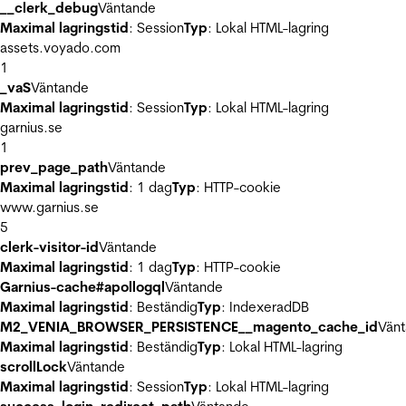
__clerk_debug
Väntande
Maximal lagringstid
: Session
Typ
: Lokal HTML-lagring
assets.voyado.com
1
_vaS
Väntande
Maximal lagringstid
: Session
Typ
: Lokal HTML-lagring
garnius.se
1
prev_page_path
Väntande
Maximal lagringstid
: 1 dag
Typ
: HTTP-cookie
www.garnius.se
5
clerk-visitor-id
Väntande
Maximal lagringstid
: 1 dag
Typ
: HTTP-cookie
Garnius-cache#apollogql
Väntande
Maximal lagringstid
: Beständig
Typ
: IndexeradDB
M2_VENIA_BROWSER_PERSISTENCE__magento_cache_id
Vän
Maximal lagringstid
: Beständig
Typ
: Lokal HTML-lagring
scrollLock
Väntande
Maximal lagringstid
: Session
Typ
: Lokal HTML-lagring