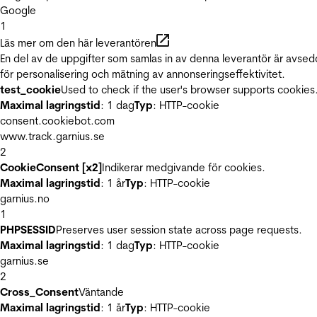
Google
1
Läs mer om den här leverantören
En del av de uppgifter som samlas in av denna leverantör är avse
för personalisering och mätning av annonseringseffektivitet.
test_cookie
Used to check if the user's browser supports cookies
Maximal lagringstid
: 1 dag
Typ
: HTTP-cookie
consent.cookiebot.com
www.track.garnius.se
2
CookieConsent [x2]
Indikerar medgivande för cookies.
Maximal lagringstid
: 1 år
Typ
: HTTP-cookie
garnius.no
1
PHPSESSID
Preserves user session state across page requests.
Maximal lagringstid
: 1 dag
Typ
: HTTP-cookie
garnius.se
2
Cross_Consent
Väntande
Maximal lagringstid
: 1 år
Typ
: HTTP-cookie