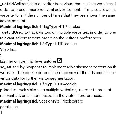
_uetsid
Collects data on visitor behaviour from multiple websites, 
order to present more relevant advertisement - This also allows th
website to limit the number of times that they are shown the same
advertisement.
Maximal lagringstid
: 1 dag
Typ
: HTTP-cookie
_uetvid
Used to track visitors on multiple websites, in order to pre
relevant advertisement based on the visitor's preferences.
Maximal lagringstid
: 1 år
Typ
: HTTP-cookie
Snap Inc.
2
Läs mer om den här leverantören
sc_at
Used by Snapchat to implement advertisement content on t
website - The cookie detects the efficiency of the ads and collect
visitor data for further visitor segmentation.
Maximal lagringstid
: 1 år
Typ
: HTTP-cookie
p
Used to track visitors on multiple websites, in order to present
relevant advertisement based on the visitor's preferences.
Maximal lagringstid
: Session
Typ
: Pixelspårare
garnius.se
1