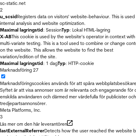
sc-static.net
2
u_scsid
Registers data on visitors' website-behaviour. This is used 
internal analysis and website optimization.
Maximal lagringstid
: Session
Typ
: Lokal HTML-lagring
X-AB
This cookie is used by the website’s operator in context with
multi-variate testing. This is a tool used to combine or change con
on the website. This allows the website to find the best
variation/edition of the site.
Maximal lagringstid
: 1 dag
Typ
: HTTP-cookie
Marknadsföring
27
Marknadsföringscookies används för att spåra webbplatsbesökare
Syftet är att visa annonser som är relevanta och engagerande för
enskilda användaren och därmed mer värdefulla för publicister och
tredjepartsannonsörer.
Meta Platforms, Inc.
3
Läs mer om den här leverantören
lastExternalReferrer
Detects how the user reached the website 