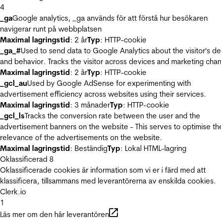
4
_ga
Google analytics, _ga används för att förstå hur besökaren
navigerar runt på webbplatsen
Maximal lagringstid
: 2 år
Typ
: HTTP-cookie
_ga_#
Used to send data to Google Analytics about the visitor's d
and behavior. Tracks the visitor across devices and marketing chan
Maximal lagringstid
: 2 år
Typ
: HTTP-cookie
_gcl_au
Used by Google AdSense for experimenting with
advertisement efficiency across websites using their services.
Maximal lagringstid
: 3 månader
Typ
: HTTP-cookie
_gcl_ls
Tracks the conversion rate between the user and the
advertisement banners on the website - This serves to optimise th
relevance of the advertisements on the website.
Maximal lagringstid
: Beständig
Typ
: Lokal HTML-lagring
Oklassificerad
8
Oklassificerade cookies är information som vi er i färd med att
klassificera, tillsammans med leverantörerna av enskilda cookies.
Clerk.io
1
Läs mer om den här leverantören