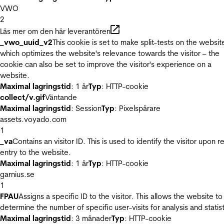
VWO
2
Läs mer om den här leverantören
_vwo_uuid_v2
This cookie is set to make split-tests on the websit
which optimizes the website's relevance towards the visitor – the
cookie can also be set to improve the visitor's experience on a
website.
Maximal lagringstid
: 1 år
Typ
: HTTP-cookie
collect/v.gif
Väntande
Maximal lagringstid
: Session
Typ
: Pixelspårare
assets.voyado.com
1
_va
Contains an visitor ID. This is used to identify the visitor upon r
entry to the website.
Maximal lagringstid
: 1 år
Typ
: HTTP-cookie
garnius.se
1
FPAU
Assigns a specific ID to the visitor. This allows the website to
determine the number of specific user-visits for analysis and statist
Maximal lagringstid
: 3 månader
Typ
: HTTP-cookie