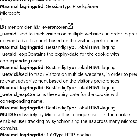
Maximal lagringstid
: Session
Typ
: Pixelspårare
Microsoft
7
Läs mer om den här leverantören
_uetsid
Used to track visitors on multiple websites, in order to pre
relevant advertisement based on the visitor's preferences.
Maximal lagringstid
: Beständig
Typ
: Lokal HTML-lagring
_uetsid_exp
Contains the expiry-date for the cookie with
corresponding name.
Maximal lagringstid
: Beständig
Typ
: Lokal HTML-lagring
_uetvid
Used to track visitors on multiple websites, in order to pre
relevant advertisement based on the visitor's preferences.
Maximal lagringstid
: Beständig
Typ
: Lokal HTML-lagring
_uetvid_exp
Contains the expiry-date for the cookie with
corresponding name.
Maximal lagringstid
: Beständig
Typ
: Lokal HTML-lagring
MUID
Used widely by Microsoft as a unique user ID. The cookie
enables user tracking by synchronising the ID across many Microso
domains.
Maximal lagringstid
: 1 år
Typ
: HTTP-cookie