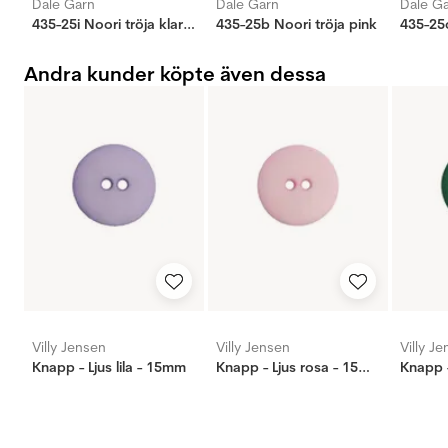
Dale Garn
Dale Garn
Dale G
435-25i Noori tröja klarröd
435-25b Noori tröja pink
435-25c
Andra kunder köpte även dessa
Villy Jensen
Villy Jensen
Villy J
Knapp - Ljus lila - 15mm
Knapp - Ljus rosa - 15mm
Knapp 