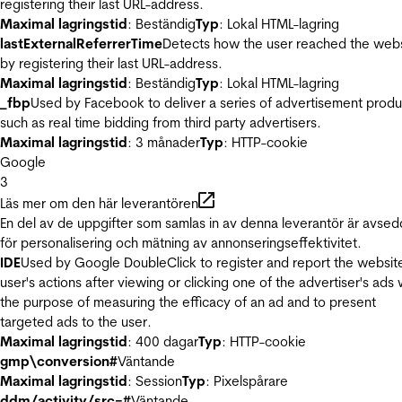
registering their last URL-address.
Maximal lagringstid
: Beständig
Typ
: Lokal HTML-lagring
lastExternalReferrerTime
Detects how the user reached the web
by registering their last URL-address.
Maximal lagringstid
: Beständig
Typ
: Lokal HTML-lagring
_fbp
Used by Facebook to deliver a series of advertisement produ
such as real time bidding from third party advertisers.
Maximal lagringstid
: 3 månader
Typ
: HTTP-cookie
Google
3
Läs mer om den här leverantören
En del av de uppgifter som samlas in av denna leverantör är avse
för personalisering och mätning av annonseringseffektivitet.
IDE
Used by Google DoubleClick to register and report the websit
user's actions after viewing or clicking one of the advertiser's ads 
the purpose of measuring the efficacy of an ad and to present
targeted ads to the user.
Maximal lagringstid
: 400 dagar
Typ
: HTTP-cookie
gmp\conversion#
Väntande
Maximal lagringstid
: Session
Typ
: Pixelspårare
ddm/activity/src=#
Väntande