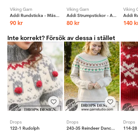
Viking Garn
Viking Garn
Viking 
Addi Rundsticka - Mässing
Addi Strumpstickor - Aluminium
90
kr
80
kr
140
k
Inte korrekt? Försök av dessa i stället
Drops
Drops
Drops
122-1 Rudolph
243-35 Reindeer Dance Sweater
114-28 