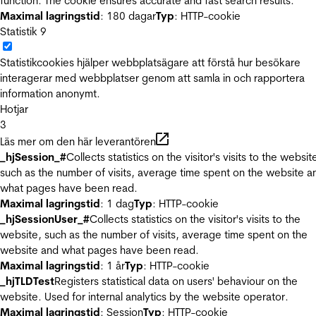
function. The cookie ensures accurate and fast search results.
Maximal lagringstid
: 180 dagar
Typ
: HTTP-cookie
Statistik
9
Statistikcookies hjälper webbplatsägare att förstå hur besökare
interagerar med webbplatser genom att samla in och rapportera
information anonymt.
Hotjar
3
Läs mer om den här leverantören
_hjSession_#
Collects statistics on the visitor's visits to the websit
such as the number of visits, average time spent on the website a
what pages have been read.
Maximal lagringstid
: 1 dag
Typ
: HTTP-cookie
_hjSessionUser_#
Collects statistics on the visitor's visits to the
website, such as the number of visits, average time spent on the
website and what pages have been read.
Maximal lagringstid
: 1 år
Typ
: HTTP-cookie
_hjTLDTest
Registers statistical data on users' behaviour on the
website. Used for internal analytics by the website operator.
Maximal lagringstid
: Session
Typ
: HTTP-cookie