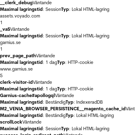
__clerk_debug
Väntande
Maximal lagringstid
: Session
Typ
: Lokal HTML-lagring
assets.voyado.com
1
_vaS
Väntande
Maximal lagringstid
: Session
Typ
: Lokal HTML-lagring
garnius.se
1
prev_page_path
Väntande
Maximal lagringstid
: 1 dag
Typ
: HTTP-cookie
www.garnius.se
5
clerk-visitor-id
Väntande
Maximal lagringstid
: 1 dag
Typ
: HTTP-cookie
Garnius-cache#apollogql
Väntande
Maximal lagringstid
: Beständig
Typ
: IndexeradDB
M2_VENIA_BROWSER_PERSISTENCE__magento_cache_id
Vän
Maximal lagringstid
: Beständig
Typ
: Lokal HTML-lagring
scrollLock
Väntande
Maximal lagringstid
: Session
Typ
: Lokal HTML-lagring