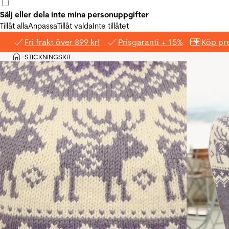
Sälj eller dela inte mina personuppgifter
Tillåt alla
Anpassa
Tillåt valda
Inte tillåtet
Fri frakt över 899 kr!
Prisgaranti + 15%
Köp pre
Hem
STICKNINGSKIT
>