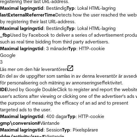
registering their last URL-address.
Maximal lagringstid
: Beständig
Typ
: Lokal HTML-lagring
lastExternalReferrerTime
Detects how the user reached the web
by registering their last URL-address.
Maximal lagringstid
: Beständig
Typ
: Lokal HTML-lagring
_fbp
Used by Facebook to deliver a series of advertisement produ
such as real time bidding from third party advertisers.
Maximal lagringstid
: 3 månader
Typ
: HTTP-cookie
Google
3
Läs mer om den här leverantören
En del av de uppgifter som samlas in av denna leverantör är avse
för personalisering och mätning av annonseringseffektivitet.
IDE
Used by Google DoubleClick to register and report the websit
user's actions after viewing or clicking one of the advertiser's ads 
the purpose of measuring the efficacy of an ad and to present
targeted ads to the user.
Maximal lagringstid
: 400 dagar
Typ
: HTTP-cookie
gmp\conversion#
Väntande
Maximal lagringstid
: Session
Typ
: Pixelspårare
ddm/activity/src=#
Väntande