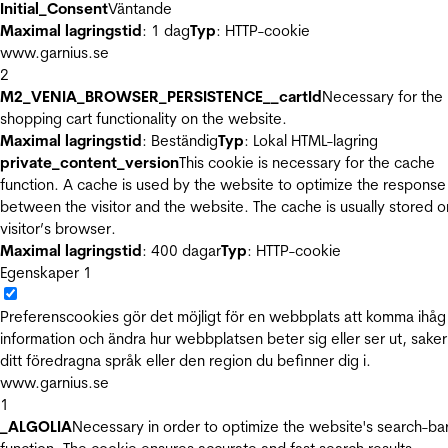
Initial_Consent
Väntande
Maximal lagringstid
: 1 dag
Typ
: HTTP-cookie
www.garnius.se
2
M2_VENIA_BROWSER_PERSISTENCE__cartId
Necessary for the
shopping cart functionality on the website.
Maximal lagringstid
: Beständig
Typ
: Lokal HTML-lagring
private_content_version
This cookie is necessary for the cache
function. A cache is used by the website to optimize the response
between the visitor and the website. The cache is usually stored o
visitor’s browser.
Maximal lagringstid
: 400 dagar
Typ
: HTTP-cookie
Egenskaper
1
Preferenscookies gör det möjligt för en webbplats att komma ihåg
information och ändra hur webbplatsen beter sig eller ser ut, sake
ditt föredragna språk eller den region du befinner dig i.
www.garnius.se
1
_ALGOLIA
Necessary in order to optimize the website's search-ba