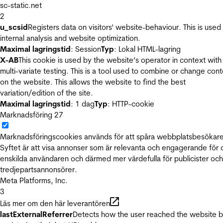
sc-static.net
2
u_scsid
Registers data on visitors' website-behaviour. This is used 
internal analysis and website optimization.
Maximal lagringstid
: Session
Typ
: Lokal HTML-lagring
X-AB
This cookie is used by the website’s operator in context with
multi-variate testing. This is a tool used to combine or change con
on the website. This allows the website to find the best
variation/edition of the site.
Maximal lagringstid
: 1 dag
Typ
: HTTP-cookie
Marknadsföring
27
Marknadsföringscookies används för att spåra webbplatsbesökare
Syftet är att visa annonser som är relevanta och engagerande för
enskilda användaren och därmed mer värdefulla för publicister och
tredjepartsannonsörer.
Meta Platforms, Inc.
3
Läs mer om den här leverantören
lastExternalReferrer
Detects how the user reached the website 