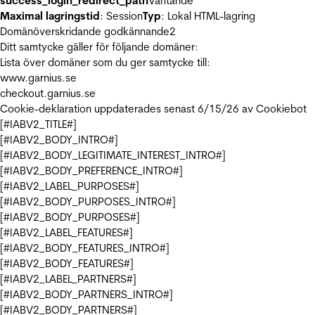
success_login_redirect_path
Väntande
Maximal lagringstid
: Session
Typ
: Lokal HTML-lagring
Domänöverskridande godkännande
2
Ditt samtycke gäller för följande domäner:
Lista över domäner som du ger samtycke till:
www.garnius.se
checkout.garnius.se
Cookie-deklaration uppdaterades senast 6/15/26 av
Cookiebot
[#IABV2_TITLE#]
[#IABV2_BODY_INTRO#]
[#IABV2_BODY_LEGITIMATE_INTEREST_INTRO#]
[#IABV2_BODY_PREFERENCE_INTRO#]
[#IABV2_LABEL_PURPOSES#]
[#IABV2_BODY_PURPOSES_INTRO#]
[#IABV2_BODY_PURPOSES#]
[#IABV2_LABEL_FEATURES#]
[#IABV2_BODY_FEATURES_INTRO#]
[#IABV2_BODY_FEATURES#]
[#IABV2_LABEL_PARTNERS#]
[#IABV2_BODY_PARTNERS_INTRO#]
[#IABV2_BODY_PARTNERS#]