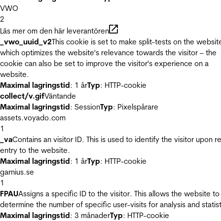
VWO
2
Läs mer om den här leverantören
_vwo_uuid_v2
This cookie is set to make split-tests on the websit
which optimizes the website's relevance towards the visitor – the
cookie can also be set to improve the visitor's experience on a
website.
Maximal lagringstid
: 1 år
Typ
: HTTP-cookie
collect/v.gif
Väntande
Maximal lagringstid
: Session
Typ
: Pixelspårare
assets.voyado.com
1
_va
Contains an visitor ID. This is used to identify the visitor upon r
entry to the website.
Maximal lagringstid
: 1 år
Typ
: HTTP-cookie
garnius.se
1
FPAU
Assigns a specific ID to the visitor. This allows the website to
determine the number of specific user-visits for analysis and statist
Maximal lagringstid
: 3 månader
Typ
: HTTP-cookie