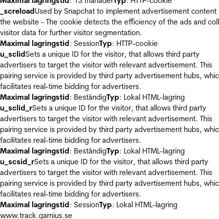
Maximal lagringstid
: 13 månader
Typ
: HTTP-cookie
_screload
Used by Snapchat to implement advertisement content
the website - The cookie detects the efficiency of the ads and col
visitor data for further visitor segmentation.
Maximal lagringstid
: Session
Typ
: HTTP-cookie
u_sclid
Sets a unique ID for the visitor, that allows third party
advertisers to target the visitor with relevant advertisement. This
pairing service is provided by third party advertisement hubs, whi
facilitates real-time bidding for advertisers.
Maximal lagringstid
: Beständig
Typ
: Lokal HTML-lagring
u_sclid_r
Sets a unique ID for the visitor, that allows third party
advertisers to target the visitor with relevant advertisement. This
pairing service is provided by third party advertisement hubs, whi
facilitates real-time bidding for advertisers.
Maximal lagringstid
: Beständig
Typ
: Lokal HTML-lagring
u_scsid_r
Sets a unique ID for the visitor, that allows third party
advertisers to target the visitor with relevant advertisement. This
pairing service is provided by third party advertisement hubs, whi
facilitates real-time bidding for advertisers.
Maximal lagringstid
: Session
Typ
: Lokal HTML-lagring
www.track.garnius.se