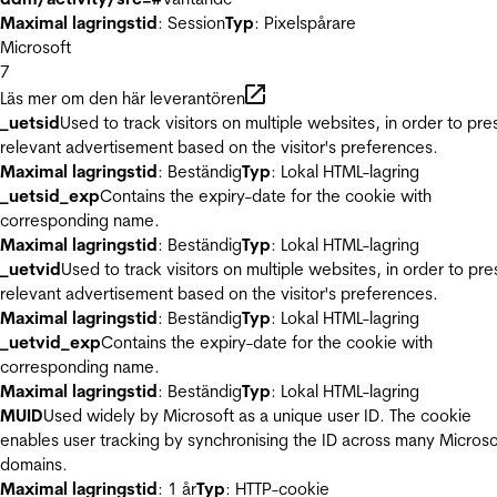
Maximal lagringstid
: Session
Typ
: Pixelspårare
Microsoft
7
Läs mer om den här leverantören
_uetsid
Used to track visitors on multiple websites, in order to pre
relevant advertisement based on the visitor's preferences.
Maximal lagringstid
: Beständig
Typ
: Lokal HTML-lagring
_uetsid_exp
Contains the expiry-date for the cookie with
corresponding name.
Maximal lagringstid
: Beständig
Typ
: Lokal HTML-lagring
_uetvid
Used to track visitors on multiple websites, in order to pre
relevant advertisement based on the visitor's preferences.
Maximal lagringstid
: Beständig
Typ
: Lokal HTML-lagring
_uetvid_exp
Contains the expiry-date for the cookie with
corresponding name.
Maximal lagringstid
: Beständig
Typ
: Lokal HTML-lagring
MUID
Used widely by Microsoft as a unique user ID. The cookie
enables user tracking by synchronising the ID across many Microso
domains.
Maximal lagringstid
: 1 år
Typ
: HTTP-cookie