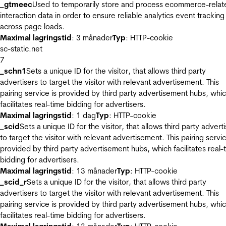
_gtmeec
Used to temporarily store and process ecommerce-relat
interaction data in order to ensure reliable analytics event tracking
across page loads.
Maximal lagringstid
: 3 månader
Typ
: HTTP-cookie
sc-static.net
7
_schn1
Sets a unique ID for the visitor, that allows third party
advertisers to target the visitor with relevant advertisement. This
pairing service is provided by third party advertisement hubs, whi
facilitates real-time bidding for advertisers.
Maximal lagringstid
: 1 dag
Typ
: HTTP-cookie
_scid
Sets a unique ID for the visitor, that allows third party advert
to target the visitor with relevant advertisement. This pairing servic
provided by third party advertisement hubs, which facilitates real-
bidding for advertisers.
Maximal lagringstid
: 13 månader
Typ
: HTTP-cookie
_scid_r
Sets a unique ID for the visitor, that allows third party
advertisers to target the visitor with relevant advertisement. This
pairing service is provided by third party advertisement hubs, whi
facilitates real-time bidding for advertisers.