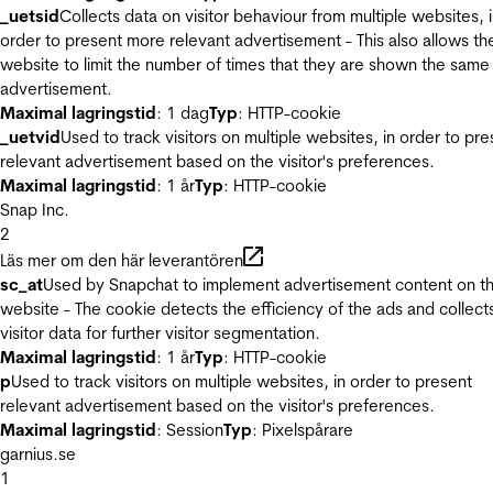
_uetsid
Collects data on visitor behaviour from multiple websites, 
order to present more relevant advertisement - This also allows th
website to limit the number of times that they are shown the same
advertisement.
Maximal lagringstid
: 1 dag
Typ
: HTTP-cookie
_uetvid
Used to track visitors on multiple websites, in order to pre
relevant advertisement based on the visitor's preferences.
Maximal lagringstid
: 1 år
Typ
: HTTP-cookie
Snap Inc.
2
Läs mer om den här leverantören
sc_at
Used by Snapchat to implement advertisement content on t
website - The cookie detects the efficiency of the ads and collect
visitor data for further visitor segmentation.
Maximal lagringstid
: 1 år
Typ
: HTTP-cookie
p
Used to track visitors on multiple websites, in order to present
relevant advertisement based on the visitor's preferences.
Maximal lagringstid
: Session
Typ
: Pixelspårare
garnius.se
1