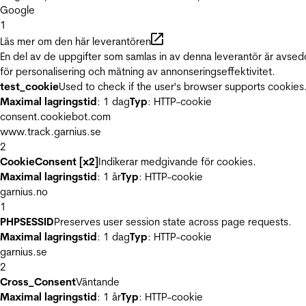
Google
1
Läs mer om den här leverantören
En del av de uppgifter som samlas in av denna leverantör är avse
för personalisering och mätning av annonseringseffektivitet.
test_cookie
Used to check if the user's browser supports cookies
Maximal lagringstid
: 1 dag
Typ
: HTTP-cookie
consent.cookiebot.com
www.track.garnius.se
2
CookieConsent [x2]
Indikerar medgivande för cookies.
Maximal lagringstid
: 1 år
Typ
: HTTP-cookie
garnius.no
1
PHPSESSID
Preserves user session state across page requests.
Maximal lagringstid
: 1 dag
Typ
: HTTP-cookie
garnius.se
2
Cross_Consent
Väntande
Maximal lagringstid
: 1 år
Typ
: HTTP-cookie