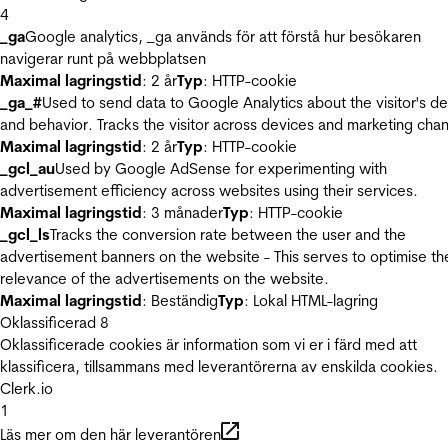
4
_ga
Google analytics, _ga används för att förstå hur besökaren
navigerar runt på webbplatsen
Maximal lagringstid
: 2 år
Typ
: HTTP-cookie
_ga_#
Used to send data to Google Analytics about the visitor's d
and behavior. Tracks the visitor across devices and marketing chan
Maximal lagringstid
: 2 år
Typ
: HTTP-cookie
_gcl_au
Used by Google AdSense for experimenting with
advertisement efficiency across websites using their services.
Maximal lagringstid
: 3 månader
Typ
: HTTP-cookie
_gcl_ls
Tracks the conversion rate between the user and the
advertisement banners on the website - This serves to optimise th
relevance of the advertisements on the website.
Maximal lagringstid
: Beständig
Typ
: Lokal HTML-lagring
Oklassificerad
8
Oklassificerade cookies är information som vi er i färd med att
klassificera, tillsammans med leverantörerna av enskilda cookies.
Clerk.io
1
Läs mer om den här leverantören