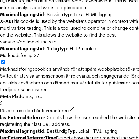
u_scsid
Registers data on visitors' website-behaviour. This is used 
internal analysis and website optimization.
Maximal lagringstid
: Session
Typ
: Lokal HTML-lagring
X-AB
This cookie is used by the website’s operator in context with
multi-variate testing. This is a tool used to combine or change con
on the website. This allows the website to find the best
variation/edition of the site.
Maximal lagringstid
: 1 dag
Typ
: HTTP-cookie
Marknadsföring
27
Marknadsföringscookies används för att spåra webbplatsbesökare
Syftet är att visa annonser som är relevanta och engagerande för
enskilda användaren och därmed mer värdefulla för publicister och
tredjepartsannonsörer.
Meta Platforms, Inc.
3
Läs mer om den här leverantören
lastExternalReferrer
Detects how the user reached the website 
registering their last URL-address.
Maximal lagringstid
: Beständig
Typ
: Lokal HTML-lagring
lastExternalReferrerTime
Detects how the user reached the web