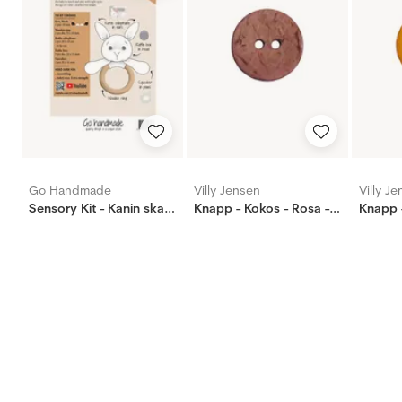
Go Handmade
Villy Jensen
Villy J
Sensory Kit - Kanin skallra
Knapp - Kokos - Rosa - 15mm
Knapp 