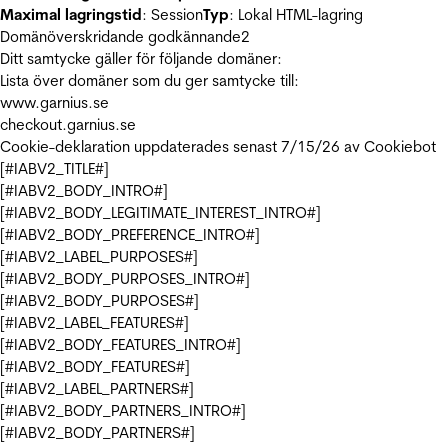
Maximal lagringstid
: Session
Typ
: Lokal HTML-lagring
Domänöverskridande godkännande
2
Ditt samtycke gäller för följande domäner:
Lista över domäner som du ger samtycke till:
www.garnius.se
checkout.garnius.se
Cookie-deklaration uppdaterades senast 7/15/26 av
Cookiebot
[#IABV2_TITLE#]
[#IABV2_BODY_INTRO#]
[#IABV2_BODY_LEGITIMATE_INTEREST_INTRO#]
[#IABV2_BODY_PREFERENCE_INTRO#]
[#IABV2_LABEL_PURPOSES#]
[#IABV2_BODY_PURPOSES_INTRO#]
[#IABV2_BODY_PURPOSES#]
[#IABV2_LABEL_FEATURES#]
[#IABV2_BODY_FEATURES_INTRO#]
[#IABV2_BODY_FEATURES#]
[#IABV2_LABEL_PARTNERS#]
[#IABV2_BODY_PARTNERS_INTRO#]
[#IABV2_BODY_PARTNERS#]