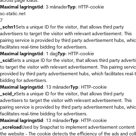
across page loads.
Maximal lagringstid
: 3 månader
Typ
: HTTP-cookie
sc-static.net
7
_schn1
Sets a unique ID for the visitor, that allows third party
advertisers to target the visitor with relevant advertisement. This
pairing service is provided by third party advertisement hubs, whi
facilitates real-time bidding for advertisers.
Maximal lagringstid
: 1 dag
Typ
: HTTP-cookie
_scid
Sets a unique ID for the visitor, that allows third party advert
to target the visitor with relevant advertisement. This pairing servic
provided by third party advertisement hubs, which facilitates real-
bidding for advertisers.
Maximal lagringstid
: 13 månader
Typ
: HTTP-cookie
_scid_r
Sets a unique ID for the visitor, that allows third party
advertisers to target the visitor with relevant advertisement. This
pairing service is provided by third party advertisement hubs, whi
facilitates real-time bidding for advertisers.
Maximal lagringstid
: 13 månader
Typ
: HTTP-cookie
_screload
Used by Snapchat to implement advertisement content
the website - The cookie detects the efficiency of the ads and col