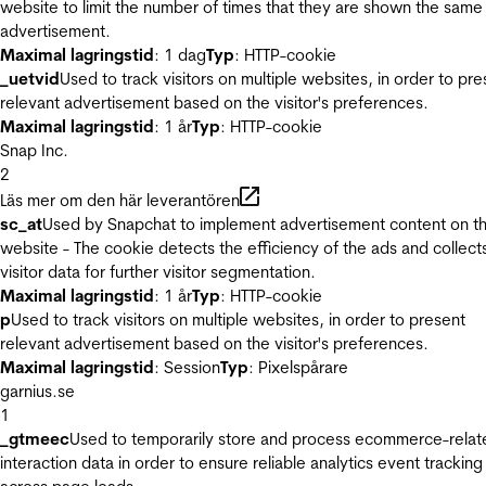
website to limit the number of times that they are shown the same
advertisement.
Maximal lagringstid
: 1 dag
Typ
: HTTP-cookie
_uetvid
Used to track visitors on multiple websites, in order to pre
relevant advertisement based on the visitor's preferences.
Maximal lagringstid
: 1 år
Typ
: HTTP-cookie
Snap Inc.
2
Läs mer om den här leverantören
sc_at
Used by Snapchat to implement advertisement content on t
website - The cookie detects the efficiency of the ads and collect
visitor data for further visitor segmentation.
Maximal lagringstid
: 1 år
Typ
: HTTP-cookie
p
Used to track visitors on multiple websites, in order to present
relevant advertisement based on the visitor's preferences.
Maximal lagringstid
: Session
Typ
: Pixelspårare
garnius.se
1
_gtmeec
Used to temporarily store and process ecommerce-relat
interaction data in order to ensure reliable analytics event tracking