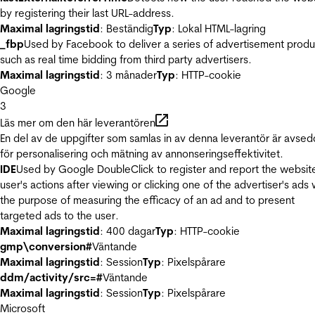
by registering their last URL-address.
Maximal lagringstid
: Beständig
Typ
: Lokal HTML-lagring
_fbp
Used by Facebook to deliver a series of advertisement produ
such as real time bidding from third party advertisers.
Maximal lagringstid
: 3 månader
Typ
: HTTP-cookie
Google
3
Läs mer om den här leverantören
En del av de uppgifter som samlas in av denna leverantör är avse
för personalisering och mätning av annonseringseffektivitet.
IDE
Used by Google DoubleClick to register and report the websit
user's actions after viewing or clicking one of the advertiser's ads 
the purpose of measuring the efficacy of an ad and to present
targeted ads to the user.
Maximal lagringstid
: 400 dagar
Typ
: HTTP-cookie
gmp\conversion#
Väntande
Maximal lagringstid
: Session
Typ
: Pixelspårare
ddm/activity/src=#
Väntande
Maximal lagringstid
: Session
Typ
: Pixelspårare
Microsoft