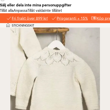
Sälj eller dela inte mina personuppgifter
Tillåt alla
Anpassa
Tillåt valda
Inte tillåtet
Fri frakt över 899 kr!
Prisgaranti + 15%
Köp pre
Hem
STICKNINGSKIT
>