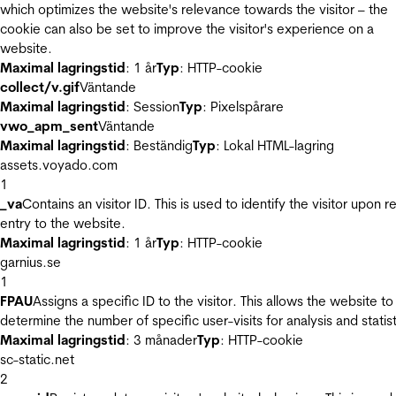
which optimizes the website's relevance towards the visitor – the
cookie can also be set to improve the visitor's experience on a
website.
Maximal lagringstid
: 1 år
Typ
: HTTP-cookie
collect/v.gif
Väntande
Maximal lagringstid
: Session
Typ
: Pixelspårare
vwo_apm_sent
Väntande
Maximal lagringstid
: Beständig
Typ
: Lokal HTML-lagring
assets.voyado.com
1
_va
Contains an visitor ID. This is used to identify the visitor upon r
entry to the website.
Maximal lagringstid
: 1 år
Typ
: HTTP-cookie
garnius.se
1
FPAU
Assigns a specific ID to the visitor. This allows the website to
determine the number of specific user-visits for analysis and statist
Maximal lagringstid
: 3 månader
Typ
: HTTP-cookie
sc-static.net
2