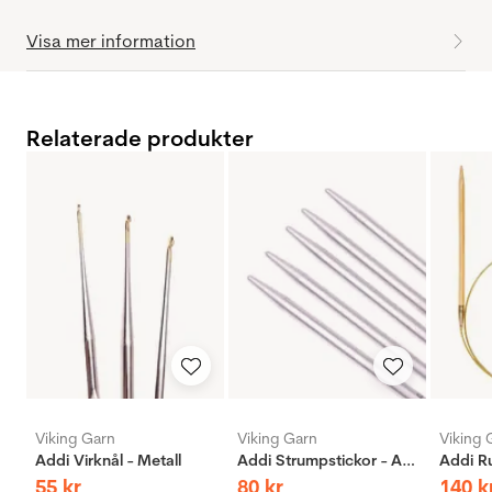
Visa mer information
Relaterade produkter
Viking Garn
Viking Garn
Viking 
Addi Virknål - Metall
Addi Strumpstickor - Aluminium
55
kr
80
kr
140
k