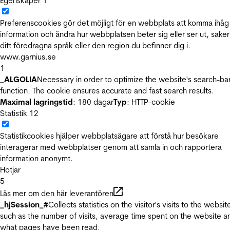
Egenskaper
1
Preferenscookies gör det möjligt för en webbplats att komma ihåg
information och ändra hur webbplatsen beter sig eller ser ut, sake
ditt föredragna språk eller den region du befinner dig i.
www.garnius.se
1
_ALGOLIA
Necessary in order to optimize the website's search-ba
function. The cookie ensures accurate and fast search results.
Maximal lagringstid
: 180 dagar
Typ
: HTTP-cookie
Statistik
12
Statistikcookies hjälper webbplatsägare att förstå hur besökare
interagerar med webbplatser genom att samla in och rapportera
information anonymt.
Hotjar
5
Läs mer om den här leverantören
_hjSession_#
Collects statistics on the visitor's visits to the websit
such as the number of visits, average time spent on the website a
what pages have been read.