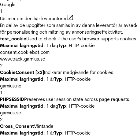
Google
1
Läs mer om den här leverantören
En del av de uppgifter som samlas in av denna leverantör är avse
för personalisering och mätning av annonseringseffektivitet.
test_cookie
Used to check if the user's browser supports cookies
Maximal lagringstid
: 1 dag
Typ
: HTTP-cookie
consent.cookiebot.com
www.track.garnius.se
2
CookieConsent [x2]
Indikerar medgivande för cookies.
Maximal lagringstid
: 1 år
Typ
: HTTP-cookie
garnius.no
1
PHPSESSID
Preserves user session state across page requests.
Maximal lagringstid
: 1 dag
Typ
: HTTP-cookie
garnius.se
2
Cross_Consent
Väntande
Maximal lagringstid
: 1 år
Typ
: HTTP-cookie