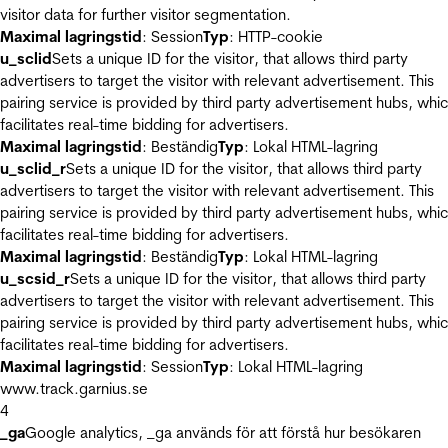
visitor data for further visitor segmentation.
Maximal lagringstid
: Session
Typ
: HTTP-cookie
u_sclid
Sets a unique ID for the visitor, that allows third party
advertisers to target the visitor with relevant advertisement. This
pairing service is provided by third party advertisement hubs, whi
facilitates real-time bidding for advertisers.
Maximal lagringstid
: Beständig
Typ
: Lokal HTML-lagring
u_sclid_r
Sets a unique ID for the visitor, that allows third party
advertisers to target the visitor with relevant advertisement. This
pairing service is provided by third party advertisement hubs, whi
facilitates real-time bidding for advertisers.
Maximal lagringstid
: Beständig
Typ
: Lokal HTML-lagring
u_scsid_r
Sets a unique ID for the visitor, that allows third party
advertisers to target the visitor with relevant advertisement. This
pairing service is provided by third party advertisement hubs, whi
facilitates real-time bidding for advertisers.
Maximal lagringstid
: Session
Typ
: Lokal HTML-lagring
www.track.garnius.se
4
_ga
Google analytics, _ga används för att förstå hur besökaren