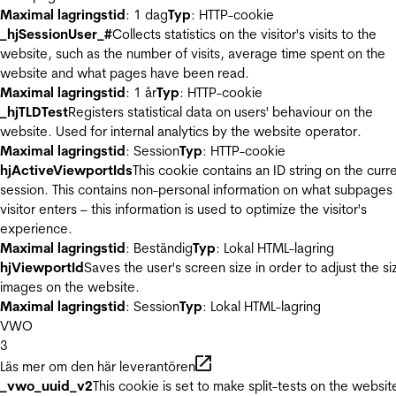
Maximal lagringstid
: 1 dag
Typ
: HTTP-cookie
_hjSessionUser_#
Collects statistics on the visitor's visits to the
website, such as the number of visits, average time spent on the
website and what pages have been read.
Maximal lagringstid
: 1 år
Typ
: HTTP-cookie
_hjTLDTest
Registers statistical data on users' behaviour on the
website. Used for internal analytics by the website operator.
Maximal lagringstid
: Session
Typ
: HTTP-cookie
hjActiveViewportIds
This cookie contains an ID string on the curr
session. This contains non-personal information on what subpages
visitor enters – this information is used to optimize the visitor's
experience.
Maximal lagringstid
: Beständig
Typ
: Lokal HTML-lagring
hjViewportId
Saves the user's screen size in order to adjust the si
images on the website.
Maximal lagringstid
: Session
Typ
: Lokal HTML-lagring
VWO
3
Läs mer om den här leverantören
_vwo_uuid_v2
This cookie is set to make split-tests on the websit