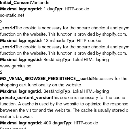
Initial_Consent
Väntande
Maximal lagringstid
: 1 dag
Typ
: HTTP-cookie
sc-static.net
2
_scsrid
The cookie is necessary for the secure checkout and pay
function on the website. This function is provided by shopify.com.
Maximal lagringstid
: 13 månader
Typ
: HTTP-cookie
_scsrid
The cookie is necessary for the secure checkout and pay
function on the website. This function is provided by shopify.com.
Maximal lagringstid
: Beständig
Typ
: Lokal HTML-lagring
www.garnius.se
2
M2_VENIA_BROWSER_PERSISTENCE__cartId
Necessary for the
shopping cart functionality on the website.
Maximal lagringstid
: Beständig
Typ
: Lokal HTML-lagring
private_content_version
This cookie is necessary for the cache
function. A cache is used by the website to optimize the response
between the visitor and the website. The cache is usually stored o
visitor’s browser.
Maximal lagringstid
: 400 dagar
Typ
: HTTP-cookie