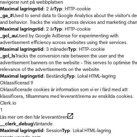
navigerar runt på webbplatsen
Maximal lagringstid
: 2 år
Typ
: HTTP-cookie
_ga_#
Used to send data to Google Analytics about the visitor's d
and behavior. Tracks the visitor across devices and marketing chan
Maximal lagringstid
: 2 år
Typ
: HTTP-cookie
_gcl_au
Used by Google AdSense for experimenting with
advertisement efficiency across websites using their services.
Maximal lagringstid
: 3 månader
Typ
: HTTP-cookie
_gcl_ls
Tracks the conversion rate between the user and the
advertisement banners on the website - This serves to optimise th
relevance of the advertisements on the website.
Maximal lagringstid
: Beständig
Typ
: Lokal HTML-lagring
Oklassificerad
9
Oklassificerade cookies är information som vi er i färd med att
klassificera, tillsammans med leverantörerna av enskilda cookies.
Clerk.io
1
Läs mer om den här leverantören
__clerk_debug
Väntande
Maximal lagringstid
: Session
Typ
: Lokal HTML-lagring