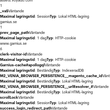
assets.voyado.com
1
_vaS
Väntande
Maximal lagringstid
: Session
Typ
: Lokal HTML-lagring
garnius.se
1
prev_page_path
Väntande
Maximal lagringstid
: 1 dag
Typ
: HTTP-cookie
www.garnius.se
6
clerk-visitor-id
Väntande
Maximal lagringstid
: 1 dag
Typ
: HTTP-cookie
Garnius-cache#apollogql
Väntande
Maximal lagringstid
: Beständig
Typ
: IndexeradDB
M2_VENIA_BROWSER_PERSISTENCE__magento_cache_id
Vän
Maximal lagringstid
: Beständig
Typ
: Lokal HTML-lagring
M2_VENIA_BROWSER_PERSISTENCE__urlResolver_#
Väntande
Maximal lagringstid
: Beständig
Typ
: Lokal HTML-lagring
scrollLock
Väntande
Maximal lagringstid
: Session
Typ
: Lokal HTML-lagring
success_login_redirect_path
Väntande