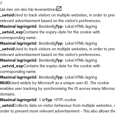
7
Läs mer om den här leverantören
_uetsid
Used to track visitors on multiple websites, in order to pre
relevant advertisement based on the visitor's preferences.
Maximal lagringstid
: Beständig
Typ
: Lokal HTML-lagring
_uetsid_exp
Contains the expiry-date for the cookie with
corresponding name.
Maximal lagringstid
: Beständig
Typ
: Lokal HTML-lagring
_uetvid
Used to track visitors on multiple websites, in order to pre
relevant advertisement based on the visitor's preferences.
Maximal lagringstid
: Beständig
Typ
: Lokal HTML-lagring
_uetvid_exp
Contains the expiry-date for the cookie with
corresponding name.
Maximal lagringstid
: Beständig
Typ
: Lokal HTML-lagring
MUID
Used widely by Microsoft as a unique user ID. The cookie
enables user tracking by synchronising the ID across many Microso
domains.
Maximal lagringstid
: 1 år
Typ
: HTTP-cookie
_uetsid
Collects data on visitor behaviour from multiple websites, 
order to present more relevant advertisement - This also allows th