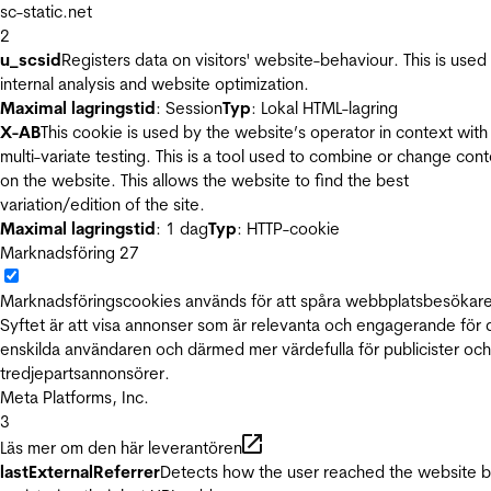
sc-static.net
2
u_scsid
Registers data on visitors' website-behaviour. This is used 
internal analysis and website optimization.
Maximal lagringstid
: Session
Typ
: Lokal HTML-lagring
X-AB
This cookie is used by the website’s operator in context with
multi-variate testing. This is a tool used to combine or change con
on the website. This allows the website to find the best
variation/edition of the site.
Maximal lagringstid
: 1 dag
Typ
: HTTP-cookie
Marknadsföring
27
Marknadsföringscookies används för att spåra webbplatsbesökare
Syftet är att visa annonser som är relevanta och engagerande för
enskilda användaren och därmed mer värdefulla för publicister och
tredjepartsannonsörer.
Meta Platforms, Inc.
3
Läs mer om den här leverantören
lastExternalReferrer
Detects how the user reached the website 