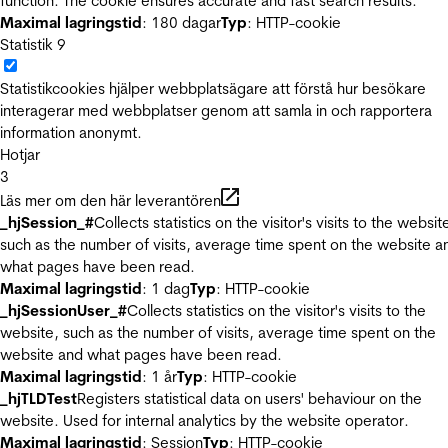
function. The cookie ensures accurate and fast search results.
Maximal lagringstid
: 180 dagar
Typ
: HTTP-cookie
Statistik
9
Statistikcookies hjälper webbplatsägare att förstå hur besökare
interagerar med webbplatser genom att samla in och rapportera
information anonymt.
Hotjar
3
Läs mer om den här leverantören
_hjSession_#
Collects statistics on the visitor's visits to the websit
such as the number of visits, average time spent on the website a
what pages have been read.
Maximal lagringstid
: 1 dag
Typ
: HTTP-cookie
_hjSessionUser_#
Collects statistics on the visitor's visits to the
website, such as the number of visits, average time spent on the
website and what pages have been read.
Maximal lagringstid
: 1 år
Typ
: HTTP-cookie
_hjTLDTest
Registers statistical data on users' behaviour on the
website. Used for internal analytics by the website operator.
Maximal lagringstid
: Session
Typ
: HTTP-cookie