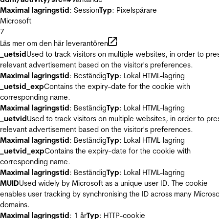
Maximal lagringstid
: Session
Typ
: Pixelspårare
Microsoft
7
Läs mer om den här leverantören
_uetsid
Used to track visitors on multiple websites, in order to pre
relevant advertisement based on the visitor's preferences.
Maximal lagringstid
: Beständig
Typ
: Lokal HTML-lagring
_uetsid_exp
Contains the expiry-date for the cookie with
corresponding name.
Maximal lagringstid
: Beständig
Typ
: Lokal HTML-lagring
_uetvid
Used to track visitors on multiple websites, in order to pre
relevant advertisement based on the visitor's preferences.
Maximal lagringstid
: Beständig
Typ
: Lokal HTML-lagring
_uetvid_exp
Contains the expiry-date for the cookie with
corresponding name.
Maximal lagringstid
: Beständig
Typ
: Lokal HTML-lagring
MUID
Used widely by Microsoft as a unique user ID. The cookie
enables user tracking by synchronising the ID across many Microso
domains.
Maximal lagringstid
: 1 år
Typ
: HTTP-cookie