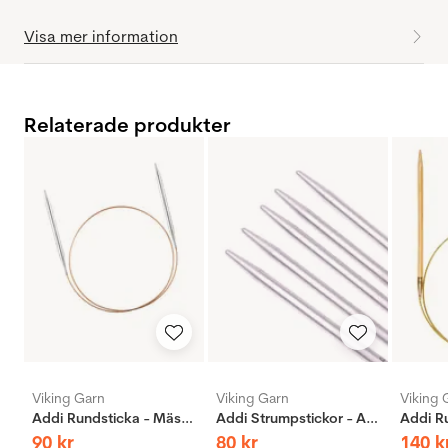
Visa mer information
Relaterade produkter
Viking Garn
Viking Garn
Viking 
Addi Rundsticka - Mässing
Addi Strumpstickor - Aluminium
90
kr
80
kr
140
k