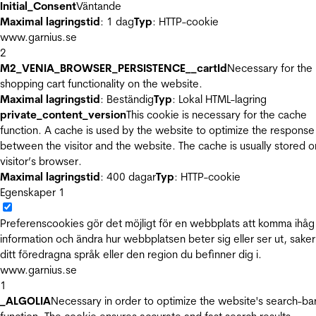
Initial_Consent
Väntande
Maximal lagringstid
: 1 dag
Typ
: HTTP-cookie
www.garnius.se
2
M2_VENIA_BROWSER_PERSISTENCE__cartId
Necessary for the
shopping cart functionality on the website.
Maximal lagringstid
: Beständig
Typ
: Lokal HTML-lagring
private_content_version
This cookie is necessary for the cache
function. A cache is used by the website to optimize the response
between the visitor and the website. The cache is usually stored o
visitor’s browser.
Maximal lagringstid
: 400 dagar
Typ
: HTTP-cookie
Egenskaper
1
Preferenscookies gör det möjligt för en webbplats att komma ihåg
information och ändra hur webbplatsen beter sig eller ser ut, sake
ditt föredragna språk eller den region du befinner dig i.
www.garnius.se
1
_ALGOLIA
Necessary in order to optimize the website's search-ba