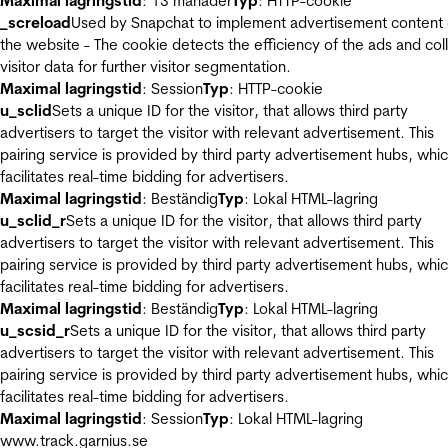
Maximal lagringstid
: 13 månader
Typ
: HTTP-cookie
_screload
Used by Snapchat to implement advertisement content
the website - The cookie detects the efficiency of the ads and col
visitor data for further visitor segmentation.
Maximal lagringstid
: Session
Typ
: HTTP-cookie
u_sclid
Sets a unique ID for the visitor, that allows third party
advertisers to target the visitor with relevant advertisement. This
pairing service is provided by third party advertisement hubs, whi
facilitates real-time bidding for advertisers.
Maximal lagringstid
: Beständig
Typ
: Lokal HTML-lagring
u_sclid_r
Sets a unique ID for the visitor, that allows third party
advertisers to target the visitor with relevant advertisement. This
pairing service is provided by third party advertisement hubs, whi
facilitates real-time bidding for advertisers.
Maximal lagringstid
: Beständig
Typ
: Lokal HTML-lagring
u_scsid_r
Sets a unique ID for the visitor, that allows third party
advertisers to target the visitor with relevant advertisement. This
pairing service is provided by third party advertisement hubs, whi
facilitates real-time bidding for advertisers.
Maximal lagringstid
: Session
Typ
: Lokal HTML-lagring
www.track.garnius.se