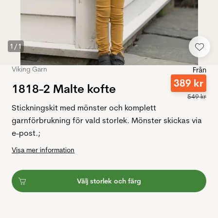
1
/
1
Viking Garn
Från
389
kr
1818-2 Malte kofte
549
kr
Stickningskit med mönster och komplett
garnförbrukning för vald storlek. Mönster skickas via
e-post.;
Visa mer information
Välj storlek och färg