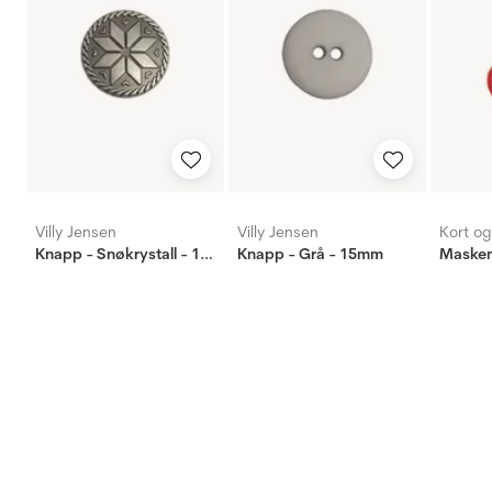
Villy Jensen
Villy Jensen
Kort o
Knapp - Snøkrystall - 15mm
Knapp - Grå - 15mm