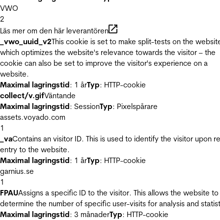
VWO
2
Läs mer om den här leverantören
_vwo_uuid_v2
This cookie is set to make split-tests on the websit
which optimizes the website's relevance towards the visitor – the
cookie can also be set to improve the visitor's experience on a
website.
Maximal lagringstid
: 1 år
Typ
: HTTP-cookie
collect/v.gif
Väntande
Maximal lagringstid
: Session
Typ
: Pixelspårare
assets.voyado.com
1
_va
Contains an visitor ID. This is used to identify the visitor upon r
entry to the website.
Maximal lagringstid
: 1 år
Typ
: HTTP-cookie
garnius.se
1
FPAU
Assigns a specific ID to the visitor. This allows the website to
determine the number of specific user-visits for analysis and statist
Maximal lagringstid
: 3 månader
Typ
: HTTP-cookie