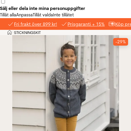
Sälj eller dela inte mina personuppgifter
Tillåt alla
Anpassa
Tillåt valda
Inte tillåtet
Fri frakt över 899 kr!
Prisgaranti + 15%
Köp pre
Hem
STICKNINGSKIT
>
-29%