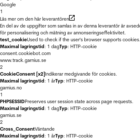
Google
1
Läs mer om den här leverantören
En del av de uppgifter som samlas in av denna leverantör är avse
för personalisering och mätning av annonseringseffektivitet.
test_cookie
Used to check if the user's browser supports cookies
Maximal lagringstid
: 1 dag
Typ
: HTTP-cookie
consent.cookiebot.com
www.track.garnius.se
2
CookieConsent [x2]
Indikerar medgivande för cookies.
Maximal lagringstid
: 1 år
Typ
: HTTP-cookie
garnius.no
1
PHPSESSID
Preserves user session state across page requests.
Maximal lagringstid
: 1 dag
Typ
: HTTP-cookie
garnius.se
2
Cross_Consent
Väntande
Maximal lagringstid
: 1 år
Typ
: HTTP-cookie