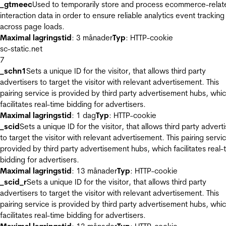
_gtmeec
Used to temporarily store and process ecommerce-relat
interaction data in order to ensure reliable analytics event tracking
across page loads.
Maximal lagringstid
: 3 månader
Typ
: HTTP-cookie
sc-static.net
7
_schn1
Sets a unique ID for the visitor, that allows third party
advertisers to target the visitor with relevant advertisement. This
pairing service is provided by third party advertisement hubs, whi
facilitates real-time bidding for advertisers.
Maximal lagringstid
: 1 dag
Typ
: HTTP-cookie
_scid
Sets a unique ID for the visitor, that allows third party advert
to target the visitor with relevant advertisement. This pairing servic
provided by third party advertisement hubs, which facilitates real-
bidding for advertisers.
Maximal lagringstid
: 13 månader
Typ
: HTTP-cookie
_scid_r
Sets a unique ID for the visitor, that allows third party
advertisers to target the visitor with relevant advertisement. This
pairing service is provided by third party advertisement hubs, whi
facilitates real-time bidding for advertisers.