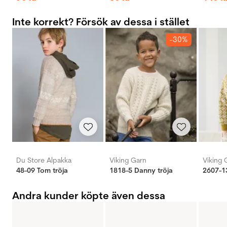
Inte korrekt? Försök av dessa i stället
-30%
Du Store Alpakka
Viking Garn
Viking 
48-09 Tom tröja
1818-5 Danny tröja
2607-13
Andra kunder köpte även dessa