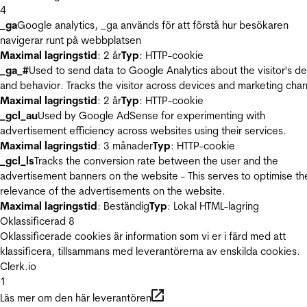
4
_ga
Google analytics, _ga används för att förstå hur besökaren
navigerar runt på webbplatsen
Maximal lagringstid
: 2 år
Typ
: HTTP-cookie
_ga_#
Used to send data to Google Analytics about the visitor's d
and behavior. Tracks the visitor across devices and marketing chan
Maximal lagringstid
: 2 år
Typ
: HTTP-cookie
_gcl_au
Used by Google AdSense for experimenting with
advertisement efficiency across websites using their services.
Maximal lagringstid
: 3 månader
Typ
: HTTP-cookie
_gcl_ls
Tracks the conversion rate between the user and the
advertisement banners on the website - This serves to optimise th
relevance of the advertisements on the website.
Maximal lagringstid
: Beständig
Typ
: Lokal HTML-lagring
Oklassificerad
8
Oklassificerade cookies är information som vi er i färd med att
klassificera, tillsammans med leverantörerna av enskilda cookies.
Clerk.io
1
Läs mer om den här leverantören