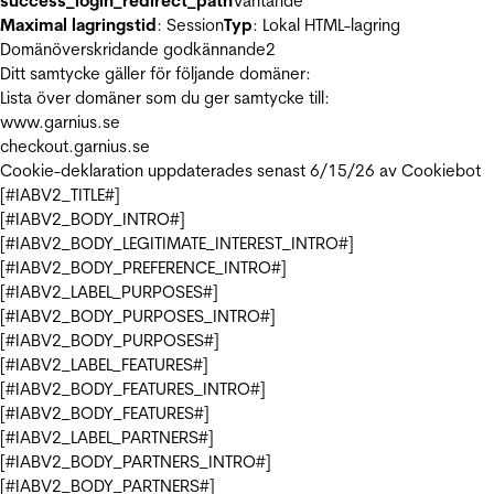
success_login_redirect_path
Väntande
Maximal lagringstid
: Session
Typ
: Lokal HTML-lagring
Domänöverskridande godkännande
2
Ditt samtycke gäller för följande domäner:
Lista över domäner som du ger samtycke till:
www.garnius.se
checkout.garnius.se
Cookie-deklaration uppdaterades senast 6/15/26 av
Cookiebot
[#IABV2_TITLE#]
[#IABV2_BODY_INTRO#]
[#IABV2_BODY_LEGITIMATE_INTEREST_INTRO#]
[#IABV2_BODY_PREFERENCE_INTRO#]
[#IABV2_LABEL_PURPOSES#]
[#IABV2_BODY_PURPOSES_INTRO#]
[#IABV2_BODY_PURPOSES#]
[#IABV2_LABEL_FEATURES#]
[#IABV2_BODY_FEATURES_INTRO#]
[#IABV2_BODY_FEATURES#]
[#IABV2_LABEL_PARTNERS#]
[#IABV2_BODY_PARTNERS_INTRO#]
[#IABV2_BODY_PARTNERS#]