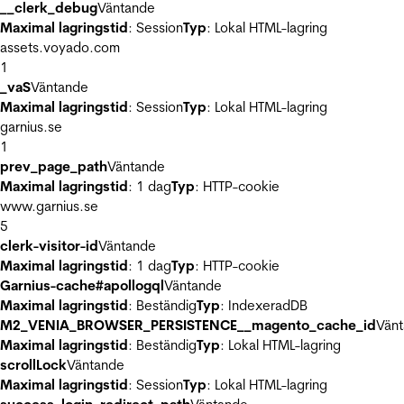
__clerk_debug
Väntande
Maximal lagringstid
: Session
Typ
: Lokal HTML-lagring
assets.voyado.com
1
_vaS
Väntande
Maximal lagringstid
: Session
Typ
: Lokal HTML-lagring
garnius.se
1
prev_page_path
Väntande
Maximal lagringstid
: 1 dag
Typ
: HTTP-cookie
www.garnius.se
5
clerk-visitor-id
Väntande
Maximal lagringstid
: 1 dag
Typ
: HTTP-cookie
Garnius-cache#apollogql
Väntande
Maximal lagringstid
: Beständig
Typ
: IndexeradDB
M2_VENIA_BROWSER_PERSISTENCE__magento_cache_id
Vän
Maximal lagringstid
: Beständig
Typ
: Lokal HTML-lagring
scrollLock
Väntande
Maximal lagringstid
: Session
Typ
: Lokal HTML-lagring