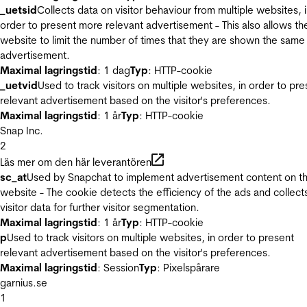
_uetsid
Collects data on visitor behaviour from multiple websites, 
order to present more relevant advertisement - This also allows th
website to limit the number of times that they are shown the same
advertisement.
Maximal lagringstid
: 1 dag
Typ
: HTTP-cookie
_uetvid
Used to track visitors on multiple websites, in order to pre
relevant advertisement based on the visitor's preferences.
Maximal lagringstid
: 1 år
Typ
: HTTP-cookie
Snap Inc.
2
Läs mer om den här leverantören
sc_at
Used by Snapchat to implement advertisement content on t
website - The cookie detects the efficiency of the ads and collect
visitor data for further visitor segmentation.
Maximal lagringstid
: 1 år
Typ
: HTTP-cookie
p
Used to track visitors on multiple websites, in order to present
relevant advertisement based on the visitor's preferences.
Maximal lagringstid
: Session
Typ
: Pixelspårare
garnius.se
1