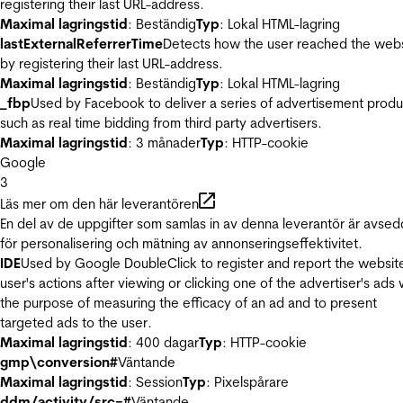
registering their last URL-address.
Maximal lagringstid
: Beständig
Typ
: Lokal HTML-lagring
lastExternalReferrerTime
Detects how the user reached the web
by registering their last URL-address.
Maximal lagringstid
: Beständig
Typ
: Lokal HTML-lagring
_fbp
Used by Facebook to deliver a series of advertisement produ
such as real time bidding from third party advertisers.
Maximal lagringstid
: 3 månader
Typ
: HTTP-cookie
Google
3
Läs mer om den här leverantören
En del av de uppgifter som samlas in av denna leverantör är avse
för personalisering och mätning av annonseringseffektivitet.
IDE
Used by Google DoubleClick to register and report the websit
user's actions after viewing or clicking one of the advertiser's ads 
the purpose of measuring the efficacy of an ad and to present
targeted ads to the user.
Maximal lagringstid
: 400 dagar
Typ
: HTTP-cookie
gmp\conversion#
Väntande
Maximal lagringstid
: Session
Typ
: Pixelspårare
ddm/activity/src=#
Väntande