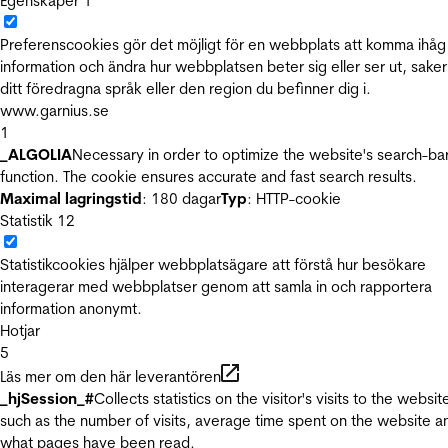
Egenskaper
1
Preferenscookies gör det möjligt för en webbplats att komma ihåg
information och ändra hur webbplatsen beter sig eller ser ut, sake
ditt föredragna språk eller den region du befinner dig i.
www.garnius.se
1
_ALGOLIA
Necessary in order to optimize the website's search-ba
function. The cookie ensures accurate and fast search results.
Maximal lagringstid
: 180 dagar
Typ
: HTTP-cookie
Statistik
12
Statistikcookies hjälper webbplatsägare att förstå hur besökare
interagerar med webbplatser genom att samla in och rapportera
information anonymt.
Hotjar
5
Läs mer om den här leverantören
_hjSession_#
Collects statistics on the visitor's visits to the websit
such as the number of visits, average time spent on the website a
what pages have been read.