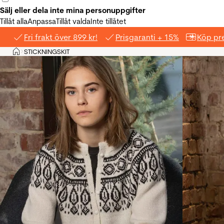
Sälj eller dela inte mina personuppgifter
Tillåt alla
Anpassa
Tillåt valda
Inte tillåtet
Fri frakt över 899 kr!
Prisgaranti + 15%
Köp pre
Hem
STICKNINGSKIT
>