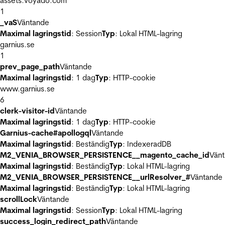
assets.voyado.com
1
_vaS
Väntande
Maximal lagringstid
: Session
Typ
: Lokal HTML-lagring
garnius.se
1
prev_page_path
Väntande
Maximal lagringstid
: 1 dag
Typ
: HTTP-cookie
www.garnius.se
6
clerk-visitor-id
Väntande
Maximal lagringstid
: 1 dag
Typ
: HTTP-cookie
Garnius-cache#apollogql
Väntande
Maximal lagringstid
: Beständig
Typ
: IndexeradDB
M2_VENIA_BROWSER_PERSISTENCE__magento_cache_id
Vän
Maximal lagringstid
: Beständig
Typ
: Lokal HTML-lagring
M2_VENIA_BROWSER_PERSISTENCE__urlResolver_#
Väntande
Maximal lagringstid
: Beständig
Typ
: Lokal HTML-lagring
scrollLock
Väntande
Maximal lagringstid
: Session
Typ
: Lokal HTML-lagring
success_login_redirect_path
Väntande