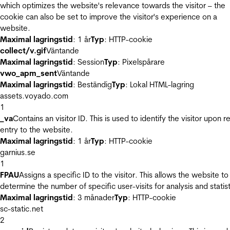
which optimizes the website's relevance towards the visitor – the
cookie can also be set to improve the visitor's experience on a
website.
Maximal lagringstid
: 1 år
Typ
: HTTP-cookie
collect/v.gif
Väntande
Maximal lagringstid
: Session
Typ
: Pixelspårare
vwo_apm_sent
Väntande
Maximal lagringstid
: Beständig
Typ
: Lokal HTML-lagring
assets.voyado.com
1
_va
Contains an visitor ID. This is used to identify the visitor upon r
entry to the website.
Maximal lagringstid
: 1 år
Typ
: HTTP-cookie
garnius.se
1
FPAU
Assigns a specific ID to the visitor. This allows the website to
determine the number of specific user-visits for analysis and statist
Maximal lagringstid
: 3 månader
Typ
: HTTP-cookie
sc-static.net
2