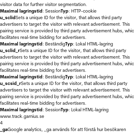
visitor data for further visitor segmentation.
Maximal lagringstid
: Session
Typ
: HTTP-cookie
u_sclid
Sets a unique ID for the visitor, that allows third party
advertisers to target the visitor with relevant advertisement. This
pairing service is provided by third party advertisement hubs, whi
facilitates real-time bidding for advertisers.
Maximal lagringstid
: Beständig
Typ
: Lokal HTML-lagring
u_sclid_r
Sets a unique ID for the visitor, that allows third party
advertisers to target the visitor with relevant advertisement. This
pairing service is provided by third party advertisement hubs, whi
facilitates real-time bidding for advertisers.
Maximal lagringstid
: Beständig
Typ
: Lokal HTML-lagring
u_scsid_r
Sets a unique ID for the visitor, that allows third party
advertisers to target the visitor with relevant advertisement. This
pairing service is provided by third party advertisement hubs, whi
facilitates real-time bidding for advertisers.
Maximal lagringstid
: Session
Typ
: Lokal HTML-lagring
www.track.garnius.se
4
_ga
Google analytics, _ga används för att förstå hur besökaren