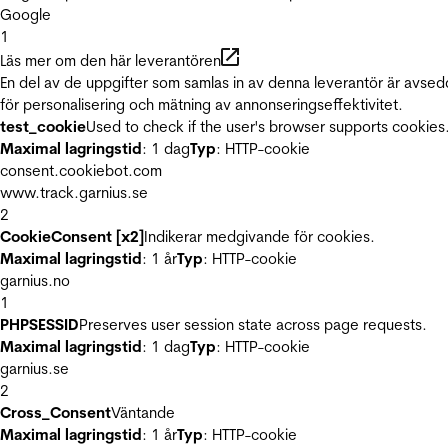
Google
1
Läs mer om den här leverantören
En del av de uppgifter som samlas in av denna leverantör är avse
för personalisering och mätning av annonseringseffektivitet.
test_cookie
Used to check if the user's browser supports cookies
Maximal lagringstid
: 1 dag
Typ
: HTTP-cookie
consent.cookiebot.com
www.track.garnius.se
2
CookieConsent [x2]
Indikerar medgivande för cookies.
Maximal lagringstid
: 1 år
Typ
: HTTP-cookie
garnius.no
1
PHPSESSID
Preserves user session state across page requests.
Maximal lagringstid
: 1 dag
Typ
: HTTP-cookie
garnius.se
2
Cross_Consent
Väntande
Maximal lagringstid
: 1 år
Typ
: HTTP-cookie