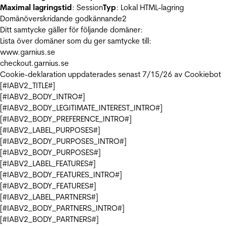
Maximal lagringstid
: Session
Typ
: Lokal HTML-lagring
Domänöverskridande godkännande
2
Ditt samtycke gäller för följande domäner:
Lista över domäner som du ger samtycke till:
www.garnius.se
checkout.garnius.se
Cookie-deklaration uppdaterades senast 7/15/26 av
Cookiebot
[#IABV2_TITLE#]
[#IABV2_BODY_INTRO#]
[#IABV2_BODY_LEGITIMATE_INTEREST_INTRO#]
[#IABV2_BODY_PREFERENCE_INTRO#]
[#IABV2_LABEL_PURPOSES#]
[#IABV2_BODY_PURPOSES_INTRO#]
[#IABV2_BODY_PURPOSES#]
[#IABV2_LABEL_FEATURES#]
[#IABV2_BODY_FEATURES_INTRO#]
[#IABV2_BODY_FEATURES#]
[#IABV2_LABEL_PARTNERS#]
[#IABV2_BODY_PARTNERS_INTRO#]
[#IABV2_BODY_PARTNERS#]