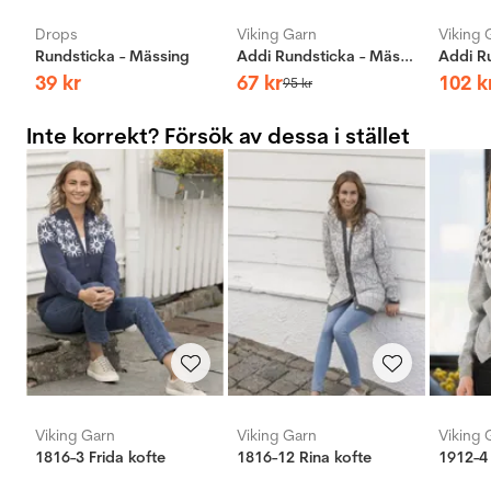
Drops
Viking Garn
Viking 
Rundsticka - Mässing
Addi Rundsticka - Mässing
39
kr
67
kr
102
k
95
kr
Inte korrekt? Försök av dessa i stället
Viking Garn
Viking Garn
Viking 
1816-3 Frida kofte
1816-12 Rina kofte
1912-4 