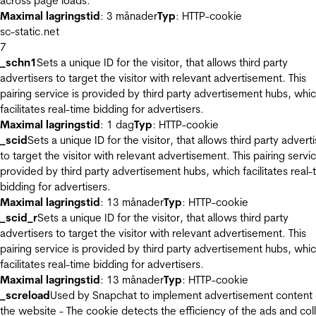
across page loads.
Maximal lagringstid
: 3 månader
Typ
: HTTP-cookie
sc-static.net
7
_schn1
Sets a unique ID for the visitor, that allows third party
advertisers to target the visitor with relevant advertisement. This
pairing service is provided by third party advertisement hubs, whi
facilitates real-time bidding for advertisers.
Maximal lagringstid
: 1 dag
Typ
: HTTP-cookie
_scid
Sets a unique ID for the visitor, that allows third party advert
to target the visitor with relevant advertisement. This pairing servic
provided by third party advertisement hubs, which facilitates real-
bidding for advertisers.
Maximal lagringstid
: 13 månader
Typ
: HTTP-cookie
_scid_r
Sets a unique ID for the visitor, that allows third party
advertisers to target the visitor with relevant advertisement. This
pairing service is provided by third party advertisement hubs, whi
facilitates real-time bidding for advertisers.
Maximal lagringstid
: 13 månader
Typ
: HTTP-cookie
_screload
Used by Snapchat to implement advertisement content
the website - The cookie detects the efficiency of the ads and col