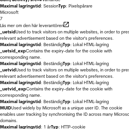
Maximal lagringstid
: Session
Typ
: Pixelspårare
Microsoft
7
Läs mer om den här leverantören
_uetsid
Used to track visitors on multiple websites, in order to pre
relevant advertisement based on the visitor's preferences.
Maximal lagringstid
: Beständig
Typ
: Lokal HTML-lagring
_uetsid_exp
Contains the expiry-date for the cookie with
corresponding name.
Maximal lagringstid
: Beständig
Typ
: Lokal HTML-lagring
_uetvid
Used to track visitors on multiple websites, in order to pre
relevant advertisement based on the visitor's preferences.
Maximal lagringstid
: Beständig
Typ
: Lokal HTML-lagring
_uetvid_exp
Contains the expiry-date for the cookie with
corresponding name.
Maximal lagringstid
: Beständig
Typ
: Lokal HTML-lagring
MUID
Used widely by Microsoft as a unique user ID. The cookie
enables user tracking by synchronising the ID across many Microso
domains.
Maximal lagringstid
: 1 år
Typ
: HTTP-cookie