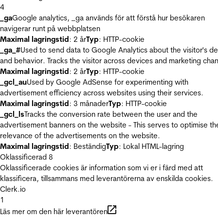
4
_ga
Google analytics, _ga används för att förstå hur besökaren
navigerar runt på webbplatsen
Maximal lagringstid
: 2 år
Typ
: HTTP-cookie
_ga_#
Used to send data to Google Analytics about the visitor's d
and behavior. Tracks the visitor across devices and marketing chan
Maximal lagringstid
: 2 år
Typ
: HTTP-cookie
_gcl_au
Used by Google AdSense for experimenting with
advertisement efficiency across websites using their services.
Maximal lagringstid
: 3 månader
Typ
: HTTP-cookie
_gcl_ls
Tracks the conversion rate between the user and the
advertisement banners on the website - This serves to optimise th
relevance of the advertisements on the website.
Maximal lagringstid
: Beständig
Typ
: Lokal HTML-lagring
Oklassificerad
8
Oklassificerade cookies är information som vi er i färd med att
klassificera, tillsammans med leverantörerna av enskilda cookies.
Clerk.io
1
Läs mer om den här leverantören