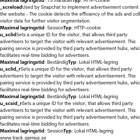
Maximal lagringstid
: 13 månader
Typ
: HTTP-cookie
_screload
Used by Snapchat to implement advertisement content
the website - The cookie detects the efficiency of the ads and col
visitor data for further visitor segmentation.
Maximal lagringstid
: Session
Typ
: HTTP-cookie
u_sclid
Sets a unique ID for the visitor, that allows third party
advertisers to target the visitor with relevant advertisement. This
pairing service is provided by third party advertisement hubs, whi
facilitates real-time bidding for advertisers.
Maximal lagringstid
: Beständig
Typ
: Lokal HTML-lagring
u_sclid_r
Sets a unique ID for the visitor, that allows third party
advertisers to target the visitor with relevant advertisement. This
pairing service is provided by third party advertisement hubs, whi
facilitates real-time bidding for advertisers.
Maximal lagringstid
: Beständig
Typ
: Lokal HTML-lagring
u_scsid_r
Sets a unique ID for the visitor, that allows third party
advertisers to target the visitor with relevant advertisement. This
pairing service is provided by third party advertisement hubs, whi
facilitates real-time bidding for advertisers.
Maximal lagringstid
: Session
Typ
: Lokal HTML-lagring
www.track.garnius.se