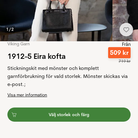
1
/
2
Viking Garn
Från
509
kr
1912-5 Eira kofta
719
kr
Stickningskit med mönster och komplett
garnförbrukning för vald storlek. Mönster skickas via
e-post.;
Visa mer information
Välj storlek och färg