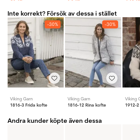
Inte korrekt? Försök av dessa i stället
-30%
-30%
Viking Garn
Viking Garn
Viking 
1816-3 Frida kofte
1816-12 Rina kofte
1912-2 
Andra kunder köpte även dessa