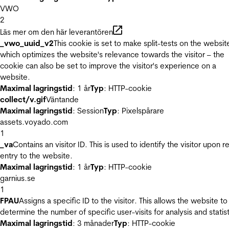
VWO
2
Läs mer om den här leverantören
_vwo_uuid_v2
This cookie is set to make split-tests on the websit
which optimizes the website's relevance towards the visitor – the
cookie can also be set to improve the visitor's experience on a
website.
Maximal lagringstid
: 1 år
Typ
: HTTP-cookie
collect/v.gif
Väntande
Maximal lagringstid
: Session
Typ
: Pixelspårare
assets.voyado.com
1
_va
Contains an visitor ID. This is used to identify the visitor upon r
entry to the website.
Maximal lagringstid
: 1 år
Typ
: HTTP-cookie
garnius.se
1
FPAU
Assigns a specific ID to the visitor. This allows the website to
determine the number of specific user-visits for analysis and statist
Maximal lagringstid
: 3 månader
Typ
: HTTP-cookie