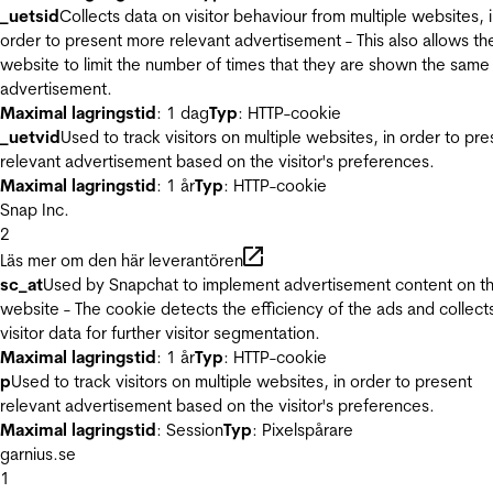
_uetsid
Collects data on visitor behaviour from multiple websites, 
order to present more relevant advertisement - This also allows th
website to limit the number of times that they are shown the same
advertisement.
Maximal lagringstid
: 1 dag
Typ
: HTTP-cookie
_uetvid
Used to track visitors on multiple websites, in order to pre
relevant advertisement based on the visitor's preferences.
Maximal lagringstid
: 1 år
Typ
: HTTP-cookie
Snap Inc.
2
Läs mer om den här leverantören
sc_at
Used by Snapchat to implement advertisement content on t
website - The cookie detects the efficiency of the ads and collect
visitor data for further visitor segmentation.
Maximal lagringstid
: 1 år
Typ
: HTTP-cookie
p
Used to track visitors on multiple websites, in order to present
relevant advertisement based on the visitor's preferences.
Maximal lagringstid
: Session
Typ
: Pixelspårare
garnius.se
1