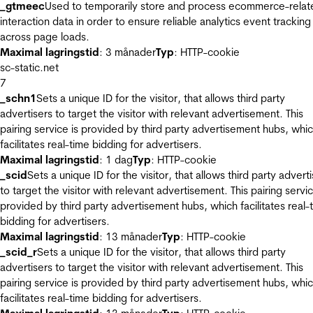
_gtmeec
Used to temporarily store and process ecommerce-relat
interaction data in order to ensure reliable analytics event tracking
across page loads.
Maximal lagringstid
: 3 månader
Typ
: HTTP-cookie
sc-static.net
7
_schn1
Sets a unique ID for the visitor, that allows third party
advertisers to target the visitor with relevant advertisement. This
pairing service is provided by third party advertisement hubs, whi
facilitates real-time bidding for advertisers.
Maximal lagringstid
: 1 dag
Typ
: HTTP-cookie
_scid
Sets a unique ID for the visitor, that allows third party advert
to target the visitor with relevant advertisement. This pairing servic
provided by third party advertisement hubs, which facilitates real-
bidding for advertisers.
Maximal lagringstid
: 13 månader
Typ
: HTTP-cookie
_scid_r
Sets a unique ID for the visitor, that allows third party
advertisers to target the visitor with relevant advertisement. This
pairing service is provided by third party advertisement hubs, whi
facilitates real-time bidding for advertisers.