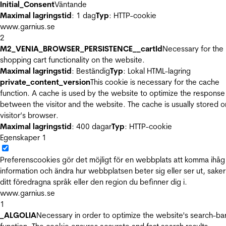
Initial_Consent
Väntande
Maximal lagringstid
: 1 dag
Typ
: HTTP-cookie
www.garnius.se
2
M2_VENIA_BROWSER_PERSISTENCE__cartId
Necessary for the
shopping cart functionality on the website.
Maximal lagringstid
: Beständig
Typ
: Lokal HTML-lagring
private_content_version
This cookie is necessary for the cache
function. A cache is used by the website to optimize the response
between the visitor and the website. The cache is usually stored o
visitor’s browser.
Maximal lagringstid
: 400 dagar
Typ
: HTTP-cookie
Egenskaper
1
Preferenscookies gör det möjligt för en webbplats att komma ihåg
information och ändra hur webbplatsen beter sig eller ser ut, sake
ditt föredragna språk eller den region du befinner dig i.
www.garnius.se
1
_ALGOLIA
Necessary in order to optimize the website's search-ba