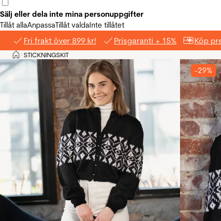
Sälj eller dela inte mina personuppgifter
Tillåt alla
Anpassa
Tillåt valda
Inte tillåtet
Fri frakt över 899 kr!
Prisgaranti + 15%
Köp pre
Hem
STICKNINGSKIT
>
-29%