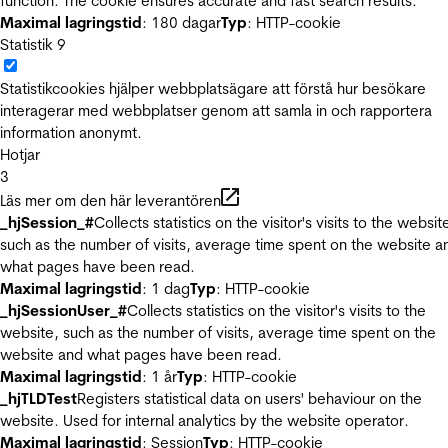
function. The cookie ensures accurate and fast search results.
Maximal lagringstid
: 180 dagar
Typ
: HTTP-cookie
Statistik
9
Statistikcookies hjälper webbplatsägare att förstå hur besökare
interagerar med webbplatser genom att samla in och rapportera
information anonymt.
Hotjar
3
Läs mer om den här leverantören
_hjSession_#
Collects statistics on the visitor's visits to the websit
such as the number of visits, average time spent on the website a
what pages have been read.
Maximal lagringstid
: 1 dag
Typ
: HTTP-cookie
_hjSessionUser_#
Collects statistics on the visitor's visits to the
website, such as the number of visits, average time spent on the
website and what pages have been read.
Maximal lagringstid
: 1 år
Typ
: HTTP-cookie
_hjTLDTest
Registers statistical data on users' behaviour on the
website. Used for internal analytics by the website operator.
Maximal lagringstid
: Session
Typ
: HTTP-cookie