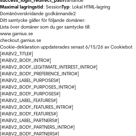
success_login_redirect_path
Väntande
Maximal lagringstid
: Session
Typ
: Lokal HTML-lagring
Domänöverskridande godkännande
2
Ditt samtycke gäller för följande domäner:
Lista över domäner som du ger samtycke till:
www.garnius.se
checkout.garnius.se
Cookie-deklaration uppdaterades senast 6/15/26 av
Cookiebot
[#IABV2_TITLE#]
[#IABV2_BODY_INTRO#]
[#IABV2_BODY_LEGITIMATE_INTEREST_INTRO#]
[#IABV2_BODY_PREFERENCE_INTRO#]
[#IABV2_LABEL_PURPOSES#]
[#IABV2_BODY_PURPOSES_INTRO#]
[#IABV2_BODY_PURPOSES#]
[#IABV2_LABEL_FEATURES#]
[#IABV2_BODY_FEATURES_INTRO#]
[#IABV2_BODY_FEATURES#]
[#IABV2_LABEL_PARTNERS#]
[#IABV2_BODY_PARTNERS_INTRO#]
[#IABV2_BODY_PARTNERS#]