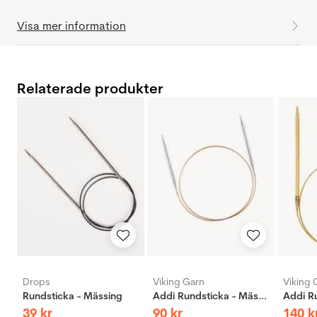
Visa mer information
Relaterade produkter
Drops
Viking Garn
Viking 
Rundsticka - Mässing
Addi Rundsticka - Mässing
39
kr
90
kr
140
k