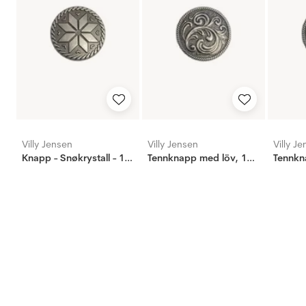
Villy Jensen
Villy Jensen
Villy J
Knapp - Snøkrystall - 15mm
Tennknapp med löv, 17mm