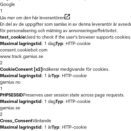
Google
1
Läs mer om den här leverantören
En del av de uppgifter som samlas in av denna leverantör är avse
för personalisering och mätning av annonseringseffektivitet.
test_cookie
Used to check if the user's browser supports cookies
Maximal lagringstid
: 1 dag
Typ
: HTTP-cookie
consent.cookiebot.com
www.track.garnius.se
2
CookieConsent [x2]
Indikerar medgivande för cookies.
Maximal lagringstid
: 1 år
Typ
: HTTP-cookie
garnius.no
1
PHPSESSID
Preserves user session state across page requests.
Maximal lagringstid
: 1 dag
Typ
: HTTP-cookie
garnius.se
2
Cross_Consent
Väntande
Maximal lagringstid
: 1 år
Typ
: HTTP-cookie