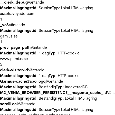
__clerk_debug
Väntande
Maximal lagringstid
: Session
Typ
: Lokal HTML-lagring
assets.voyado.com
1
_vaS
Väntande
Maximal lagringstid
: Session
Typ
: Lokal HTML-lagring
garnius.se
1
prev_page_path
Väntande
Maximal lagringstid
: 1 dag
Typ
: HTTP-cookie
www.garnius.se
5
clerk-visitor-id
Väntande
Maximal lagringstid
: 1 dag
Typ
: HTTP-cookie
Garnius-cache#apollogql
Väntande
Maximal lagringstid
: Beständig
Typ
: IndexeradDB
M2_VENIA_BROWSER_PERSISTENCE__magento_cache_id
Vän
Maximal lagringstid
: Beständig
Typ
: Lokal HTML-lagring
scrollLock
Väntande
Maximal lagringstid
: Session
Typ
: Lokal HTML-lagring