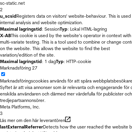
sc-static.net
2
u_scsid
Registers data on visitors' website-behaviour. This is used 
internal analysis and website optimization.
Maximal lagringstid
: Session
Typ
: Lokal HTML-lagring
X-AB
This cookie is used by the website’s operator in context with
multi-variate testing. This is a tool used to combine or change con
on the website. This allows the website to find the best
variation/edition of the site.
Maximal lagringstid
: 1 dag
Typ
: HTTP-cookie
Marknadsföring
27
Marknadsföringscookies används för att spåra webbplatsbesökare
Syftet är att visa annonser som är relevanta och engagerande för
enskilda användaren och därmed mer värdefulla för publicister och
tredjepartsannonsörer.
Meta Platforms, Inc.
3
Läs mer om den här leverantören
lastExternalReferrer
Detects how the user reached the website 