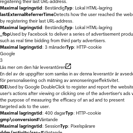
registering their last URL-address.
Maximal lagringstid
: Beständig
Typ
: Lokal HTML-lagring
lastExternalReferrerTime
Detects how the user reached the web
by registering their last URL-address.
Maximal lagringstid
: Beständig
Typ
: Lokal HTML-lagring
_fbp
Used by Facebook to deliver a series of advertisement produ
such as real time bidding from third party advertisers.
Maximal lagringstid
: 3 månader
Typ
: HTTP-cookie
Google
3
Läs mer om den här leverantören
En del av de uppgifter som samlas in av denna leverantör är avse
för personalisering och mätning av annonseringseffektivitet.
IDE
Used by Google DoubleClick to register and report the websit
user's actions after viewing or clicking one of the advertiser's ads 
the purpose of measuring the efficacy of an ad and to present
targeted ads to the user.
Maximal lagringstid
: 400 dagar
Typ
: HTTP-cookie
gmp\conversion#
Väntande
Maximal lagringstid
: Session
Typ
: Pixelspårare
ddm/activity/src=#
Väntande