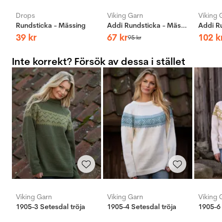
Drops
Viking Garn
Viking 
Rundsticka - Mässing
Addi Rundsticka - Mässing
39
kr
67
kr
102
k
95
kr
Inte korrekt? Försök av dessa i stället
Viking Garn
Viking Garn
Viking 
1905-3 Setesdal tröja
1905-4 Setesdal tröja
1905-6 