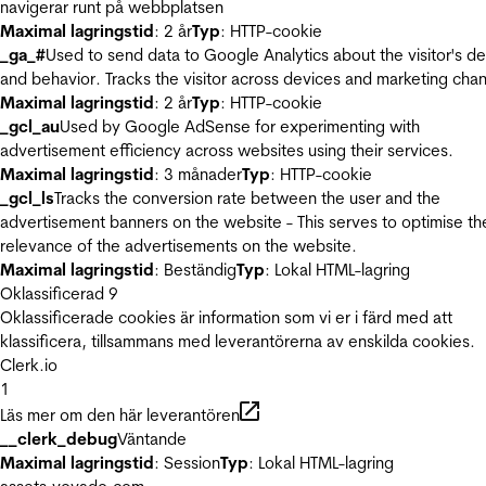
navigerar runt på webbplatsen
Maximal lagringstid
: 2 år
Typ
: HTTP-cookie
_ga_#
Used to send data to Google Analytics about the visitor's d
and behavior. Tracks the visitor across devices and marketing chan
Maximal lagringstid
: 2 år
Typ
: HTTP-cookie
_gcl_au
Used by Google AdSense for experimenting with
advertisement efficiency across websites using their services.
Maximal lagringstid
: 3 månader
Typ
: HTTP-cookie
_gcl_ls
Tracks the conversion rate between the user and the
advertisement banners on the website - This serves to optimise th
relevance of the advertisements on the website.
Maximal lagringstid
: Beständig
Typ
: Lokal HTML-lagring
Oklassificerad
9
Oklassificerade cookies är information som vi er i färd med att
klassificera, tillsammans med leverantörerna av enskilda cookies.
Clerk.io
1
Läs mer om den här leverantören
__clerk_debug
Väntande
Maximal lagringstid
: Session
Typ
: Lokal HTML-lagring