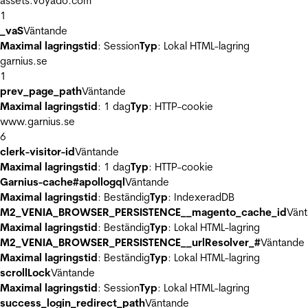
assets.voyado.com
1
_vaS
Väntande
Maximal lagringstid
: Session
Typ
: Lokal HTML-lagring
garnius.se
1
prev_page_path
Väntande
Maximal lagringstid
: 1 dag
Typ
: HTTP-cookie
www.garnius.se
6
clerk-visitor-id
Väntande
Maximal lagringstid
: 1 dag
Typ
: HTTP-cookie
Garnius-cache#apollogql
Väntande
Maximal lagringstid
: Beständig
Typ
: IndexeradDB
M2_VENIA_BROWSER_PERSISTENCE__magento_cache_id
Vän
Maximal lagringstid
: Beständig
Typ
: Lokal HTML-lagring
M2_VENIA_BROWSER_PERSISTENCE__urlResolver_#
Väntande
Maximal lagringstid
: Beständig
Typ
: Lokal HTML-lagring
scrollLock
Väntande
Maximal lagringstid
: Session
Typ
: Lokal HTML-lagring
success_login_redirect_path
Väntande