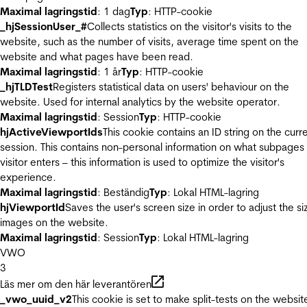
Maximal lagringstid
: 1 dag
Typ
: HTTP-cookie
_hjSessionUser_#
Collects statistics on the visitor's visits to the
website, such as the number of visits, average time spent on the
website and what pages have been read.
Maximal lagringstid
: 1 år
Typ
: HTTP-cookie
_hjTLDTest
Registers statistical data on users' behaviour on the
website. Used for internal analytics by the website operator.
Maximal lagringstid
: Session
Typ
: HTTP-cookie
hjActiveViewportIds
This cookie contains an ID string on the curr
session. This contains non-personal information on what subpages
visitor enters – this information is used to optimize the visitor's
experience.
Maximal lagringstid
: Beständig
Typ
: Lokal HTML-lagring
hjViewportId
Saves the user's screen size in order to adjust the si
images on the website.
Maximal lagringstid
: Session
Typ
: Lokal HTML-lagring
VWO
3
Läs mer om den här leverantören
_vwo_uuid_v2
This cookie is set to make split-tests on the websit