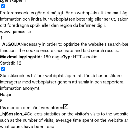
Egenskaper
1
Preferenscookies gör det möjligt för en webbplats att komma ihåg
information och ändra hur webbplatsen beter sig eller ser ut, sake
ditt föredragna språk eller den region du befinner dig i.
www.garnius.se
1
_ALGOLIA
Necessary in order to optimize the website's search-ba
function. The cookie ensures accurate and fast search results.
Maximal lagringstid
: 180 dagar
Typ
: HTTP-cookie
Statistik
12
Statistikcookies hjälper webbplatsägare att förstå hur besökare
interagerar med webbplatser genom att samla in och rapportera
information anonymt.
Hotjar
5
Läs mer om den här leverantören
_hjSession_#
Collects statistics on the visitor's visits to the websit
such as the number of visits, average time spent on the website a
what pages have been read.