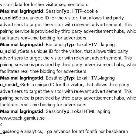
visitor data for further visitor segmentation.
Maximal lagringstid
: Session
Typ
: HTTP-cookie
u_sclid
Sets a unique ID for the visitor, that allows third party
advertisers to target the visitor with relevant advertisement. This
pairing service is provided by third party advertisement hubs, whi
facilitates real-time bidding for advertisers.
Maximal lagringstid
: Beständig
Typ
: Lokal HTML-lagring
u_sclid_r
Sets a unique ID for the visitor, that allows third party
advertisers to target the visitor with relevant advertisement. This
pairing service is provided by third party advertisement hubs, whi
facilitates real-time bidding for advertisers.
Maximal lagringstid
: Beständig
Typ
: Lokal HTML-lagring
u_scsid_r
Sets a unique ID for the visitor, that allows third party
advertisers to target the visitor with relevant advertisement. This
pairing service is provided by third party advertisement hubs, whi
facilitates real-time bidding for advertisers.
Maximal lagringstid
: Session
Typ
: Lokal HTML-lagring
www.track.garnius.se
4
_ga
Google analytics, _ga används för att förstå hur besökaren