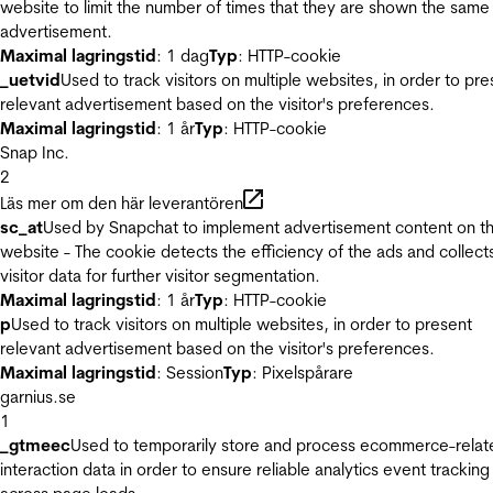
website to limit the number of times that they are shown the same
advertisement.
Maximal lagringstid
: 1 dag
Typ
: HTTP-cookie
_uetvid
Used to track visitors on multiple websites, in order to pre
relevant advertisement based on the visitor's preferences.
Maximal lagringstid
: 1 år
Typ
: HTTP-cookie
Snap Inc.
2
Läs mer om den här leverantören
sc_at
Used by Snapchat to implement advertisement content on t
website - The cookie detects the efficiency of the ads and collect
visitor data for further visitor segmentation.
Maximal lagringstid
: 1 år
Typ
: HTTP-cookie
p
Used to track visitors on multiple websites, in order to present
relevant advertisement based on the visitor's preferences.
Maximal lagringstid
: Session
Typ
: Pixelspårare
garnius.se
1
_gtmeec
Used to temporarily store and process ecommerce-relat
interaction data in order to ensure reliable analytics event tracking