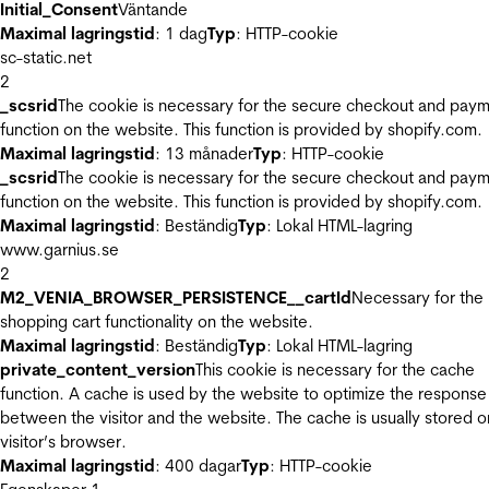
Initial_Consent
Väntande
Maximal lagringstid
: 1 dag
Typ
: HTTP-cookie
sc-static.net
2
_scsrid
The cookie is necessary for the secure checkout and pay
function on the website. This function is provided by shopify.com.
Maximal lagringstid
: 13 månader
Typ
: HTTP-cookie
_scsrid
The cookie is necessary for the secure checkout and pay
function on the website. This function is provided by shopify.com.
Maximal lagringstid
: Beständig
Typ
: Lokal HTML-lagring
www.garnius.se
2
M2_VENIA_BROWSER_PERSISTENCE__cartId
Necessary for the
shopping cart functionality on the website.
Maximal lagringstid
: Beständig
Typ
: Lokal HTML-lagring
private_content_version
This cookie is necessary for the cache
function. A cache is used by the website to optimize the response
between the visitor and the website. The cache is usually stored o
visitor’s browser.
Maximal lagringstid
: 400 dagar
Typ
: HTTP-cookie