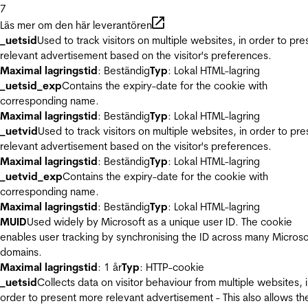
7
Läs mer om den här leverantören
_uetsid
Used to track visitors on multiple websites, in order to pre
relevant advertisement based on the visitor's preferences.
Maximal lagringstid
: Beständig
Typ
: Lokal HTML-lagring
_uetsid_exp
Contains the expiry-date for the cookie with
corresponding name.
Maximal lagringstid
: Beständig
Typ
: Lokal HTML-lagring
_uetvid
Used to track visitors on multiple websites, in order to pre
relevant advertisement based on the visitor's preferences.
Maximal lagringstid
: Beständig
Typ
: Lokal HTML-lagring
_uetvid_exp
Contains the expiry-date for the cookie with
corresponding name.
Maximal lagringstid
: Beständig
Typ
: Lokal HTML-lagring
MUID
Used widely by Microsoft as a unique user ID. The cookie
enables user tracking by synchronising the ID across many Microso
domains.
Maximal lagringstid
: 1 år
Typ
: HTTP-cookie
_uetsid
Collects data on visitor behaviour from multiple websites, 
order to present more relevant advertisement - This also allows th