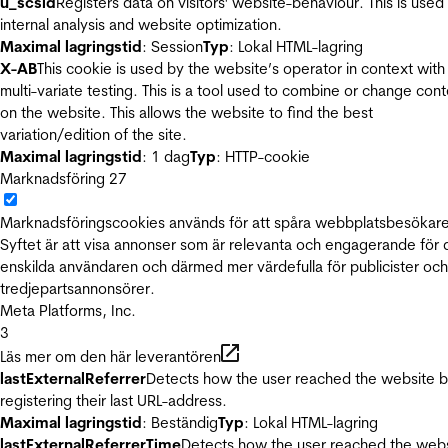
u_scsid
Registers data on visitors' website-behaviour. This is used 
internal analysis and website optimization.
Maximal lagringstid
: Session
Typ
: Lokal HTML-lagring
X-AB
This cookie is used by the website’s operator in context with
multi-variate testing. This is a tool used to combine or change con
on the website. This allows the website to find the best
variation/edition of the site.
Maximal lagringstid
: 1 dag
Typ
: HTTP-cookie
Marknadsföring
27
Marknadsföringscookies används för att spåra webbplatsbesökare
Syftet är att visa annonser som är relevanta och engagerande för
enskilda användaren och därmed mer värdefulla för publicister och
tredjepartsannonsörer.
Meta Platforms, Inc.
3
Läs mer om den här leverantören
lastExternalReferrer
Detects how the user reached the website 
registering their last URL-address.
Maximal lagringstid
: Beständig
Typ
: Lokal HTML-lagring
lastExternalReferrerTime
Detects how the user reached the web