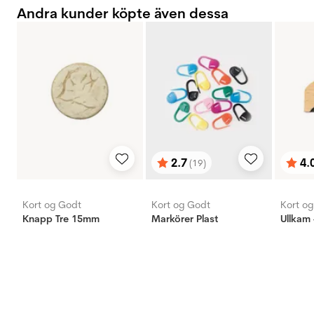
Andra kunder köpte även dessa
2.7
4.
(19)
Betyg:
utav 5 stjärnor
Bety
utav 
Kort og Godt
Kort og Godt
Kort o
Knapp Tre 15mm
Markörer Plast
Ullkam 