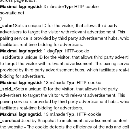
across page loads.
Maximal lagringstid
: 3 månader
Typ
: HTTP-cookie
sc-static.net
7
_schn1
Sets a unique ID for the visitor, that allows third party
advertisers to target the visitor with relevant advertisement. This
pairing service is provided by third party advertisement hubs, whi
facilitates real-time bidding for advertisers.
Maximal lagringstid
: 1 dag
Typ
: HTTP-cookie
_scid
Sets a unique ID for the visitor, that allows third party advert
to target the visitor with relevant advertisement. This pairing servic
provided by third party advertisement hubs, which facilitates real-
bidding for advertisers.
Maximal lagringstid
: 13 månader
Typ
: HTTP-cookie
_scid_r
Sets a unique ID for the visitor, that allows third party
advertisers to target the visitor with relevant advertisement. This
pairing service is provided by third party advertisement hubs, whi
facilitates real-time bidding for advertisers.
Maximal lagringstid
: 13 månader
Typ
: HTTP-cookie
_screload
Used by Snapchat to implement advertisement content
the website - The cookie detects the efficiency of the ads and col