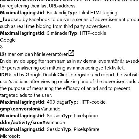
by registering their last URL-address.
Maximal lagringstid
: Beständig
Typ
: Lokal HTML-lagring
_fbp
Used by Facebook to deliver a series of advertisement produ
such as real time bidding from third party advertisers.
Maximal lagringstid
: 3 månader
Typ
: HTTP-cookie
Google
3
Läs mer om den här leverantören
En del av de uppgifter som samlas in av denna leverantör är avse
för personalisering och mätning av annonseringseffektivitet.
IDE
Used by Google DoubleClick to register and report the websit
user's actions after viewing or clicking one of the advertiser's ads 
the purpose of measuring the efficacy of an ad and to present
targeted ads to the user.
Maximal lagringstid
: 400 dagar
Typ
: HTTP-cookie
gmp\conversion#
Väntande
Maximal lagringstid
: Session
Typ
: Pixelspårare
ddm/activity/src=#
Väntande
Maximal lagringstid
: Session
Typ
: Pixelspårare
Microsoft