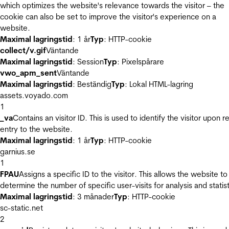
which optimizes the website's relevance towards the visitor – the
cookie can also be set to improve the visitor's experience on a
website.
Maximal lagringstid
: 1 år
Typ
: HTTP-cookie
collect/v.gif
Väntande
Maximal lagringstid
: Session
Typ
: Pixelspårare
vwo_apm_sent
Väntande
Maximal lagringstid
: Beständig
Typ
: Lokal HTML-lagring
assets.voyado.com
1
_va
Contains an visitor ID. This is used to identify the visitor upon r
entry to the website.
Maximal lagringstid
: 1 år
Typ
: HTTP-cookie
garnius.se
1
FPAU
Assigns a specific ID to the visitor. This allows the website to
determine the number of specific user-visits for analysis and statist
Maximal lagringstid
: 3 månader
Typ
: HTTP-cookie
sc-static.net
2