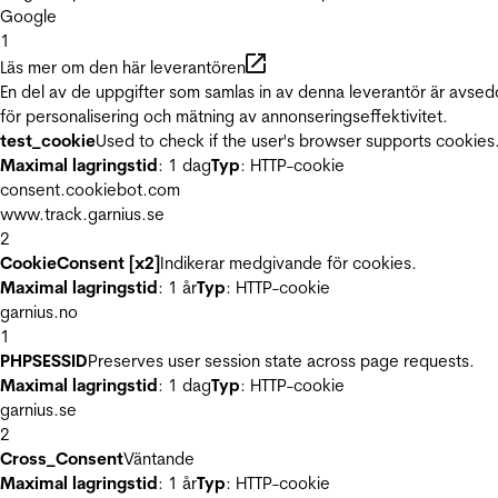
Google
1
Läs mer om den här leverantören
En del av de uppgifter som samlas in av denna leverantör är avse
för personalisering och mätning av annonseringseffektivitet.
test_cookie
Used to check if the user's browser supports cookies
Maximal lagringstid
: 1 dag
Typ
: HTTP-cookie
consent.cookiebot.com
www.track.garnius.se
2
CookieConsent [x2]
Indikerar medgivande för cookies.
Maximal lagringstid
: 1 år
Typ
: HTTP-cookie
garnius.no
1
PHPSESSID
Preserves user session state across page requests.
Maximal lagringstid
: 1 dag
Typ
: HTTP-cookie
garnius.se
2
Cross_Consent
Väntande
Maximal lagringstid
: 1 år
Typ
: HTTP-cookie