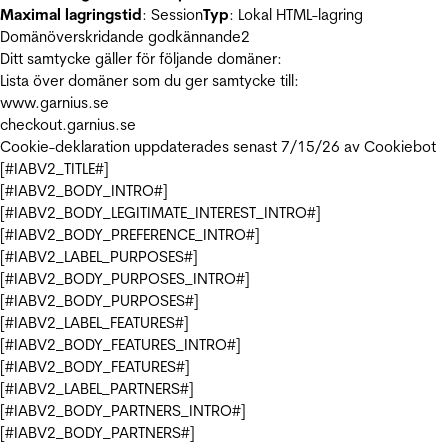
Maximal lagringstid
: Session
Typ
: Lokal HTML-lagring
Domänöverskridande godkännande
2
Ditt samtycke gäller för följande domäner:
Lista över domäner som du ger samtycke till:
www.garnius.se
checkout.garnius.se
Cookie-deklaration uppdaterades senast 7/15/26 av
Cookiebot
[#IABV2_TITLE#]
[#IABV2_BODY_INTRO#]
[#IABV2_BODY_LEGITIMATE_INTEREST_INTRO#]
[#IABV2_BODY_PREFERENCE_INTRO#]
[#IABV2_LABEL_PURPOSES#]
[#IABV2_BODY_PURPOSES_INTRO#]
[#IABV2_BODY_PURPOSES#]
[#IABV2_LABEL_FEATURES#]
[#IABV2_BODY_FEATURES_INTRO#]
[#IABV2_BODY_FEATURES#]
[#IABV2_LABEL_PARTNERS#]
[#IABV2_BODY_PARTNERS_INTRO#]
[#IABV2_BODY_PARTNERS#]