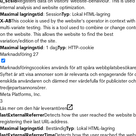
u_scsid
Registers data on visitors' website-behaviour. This is used 
internal analysis and website optimization.
Maximal lagringstid
: Session
Typ
: Lokal HTML-lagring
X-AB
This cookie is used by the website’s operator in context with
multi-variate testing. This is a tool used to combine or change con
on the website. This allows the website to find the best
variation/edition of the site.
Maximal lagringstid
: 1 dag
Typ
: HTTP-cookie
Marknadsföring
27
Marknadsföringscookies används för att spåra webbplatsbesökare
Syftet är att visa annonser som är relevanta och engagerande för
enskilda användaren och därmed mer värdefulla för publicister och
tredjepartsannonsörer.
Meta Platforms, Inc.
3
Läs mer om den här leverantören
lastExternalReferrer
Detects how the user reached the website 
registering their last URL-address.
Maximal lagringstid
: Beständig
Typ
: Lokal HTML-lagring
lastExternalReferrerTime
Detects how the user reached the web