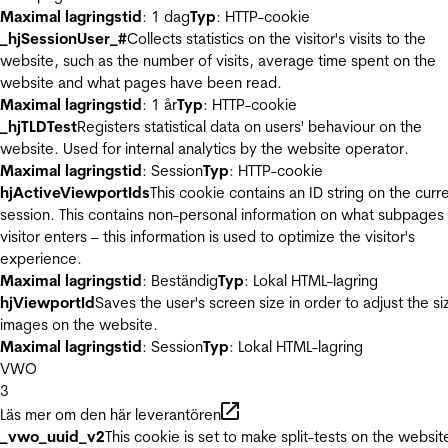
Maximal lagringstid
: 1 dag
Typ
: HTTP-cookie
_hjSessionUser_#
Collects statistics on the visitor's visits to the
website, such as the number of visits, average time spent on the
website and what pages have been read.
Maximal lagringstid
: 1 år
Typ
: HTTP-cookie
_hjTLDTest
Registers statistical data on users' behaviour on the
website. Used for internal analytics by the website operator.
Maximal lagringstid
: Session
Typ
: HTTP-cookie
hjActiveViewportIds
This cookie contains an ID string on the curr
session. This contains non-personal information on what subpages
visitor enters – this information is used to optimize the visitor's
experience.
Maximal lagringstid
: Beständig
Typ
: Lokal HTML-lagring
hjViewportId
Saves the user's screen size in order to adjust the si
images on the website.
Maximal lagringstid
: Session
Typ
: Lokal HTML-lagring
VWO
3
Läs mer om den här leverantören
_vwo_uuid_v2
This cookie is set to make split-tests on the websit