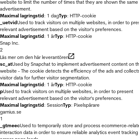
website to limit the number of times that they are shown the same
advertisement.
Maximal lagringstid
: 1 dag
Typ
: HTTP-cookie
_uetvid
Used to track visitors on multiple websites, in order to pre
relevant advertisement based on the visitor's preferences.
Maximal lagringstid
: 1 år
Typ
: HTTP-cookie
Snap Inc.
2
Läs mer om den här leverantören
sc_at
Used by Snapchat to implement advertisement content on t
website - The cookie detects the efficiency of the ads and collect
visitor data for further visitor segmentation.
Maximal lagringstid
: 1 år
Typ
: HTTP-cookie
p
Used to track visitors on multiple websites, in order to present
relevant advertisement based on the visitor's preferences.
Maximal lagringstid
: Session
Typ
: Pixelspårare
garnius.se
1
_gtmeec
Used to temporarily store and process ecommerce-relat
interaction data in order to ensure reliable analytics event tracking