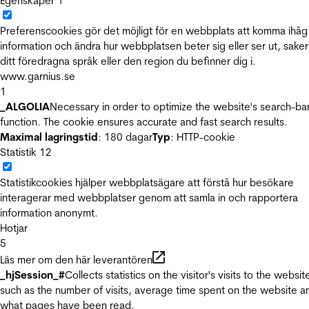
Egenskaper
1
Preferenscookies gör det möjligt för en webbplats att komma ihåg
information och ändra hur webbplatsen beter sig eller ser ut, sake
ditt föredragna språk eller den region du befinner dig i.
www.garnius.se
1
_ALGOLIA
Necessary in order to optimize the website's search-ba
function. The cookie ensures accurate and fast search results.
Maximal lagringstid
: 180 dagar
Typ
: HTTP-cookie
Statistik
12
Statistikcookies hjälper webbplatsägare att förstå hur besökare
interagerar med webbplatser genom att samla in och rapportera
information anonymt.
Hotjar
5
Läs mer om den här leverantören
_hjSession_#
Collects statistics on the visitor's visits to the websit
such as the number of visits, average time spent on the website a
what pages have been read.