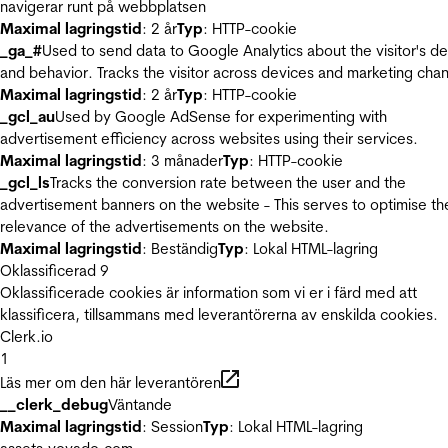
navigerar runt på webbplatsen
Maximal lagringstid
: 2 år
Typ
: HTTP-cookie
_ga_#
Used to send data to Google Analytics about the visitor's d
and behavior. Tracks the visitor across devices and marketing chan
Maximal lagringstid
: 2 år
Typ
: HTTP-cookie
_gcl_au
Used by Google AdSense for experimenting with
advertisement efficiency across websites using their services.
Maximal lagringstid
: 3 månader
Typ
: HTTP-cookie
_gcl_ls
Tracks the conversion rate between the user and the
advertisement banners on the website - This serves to optimise th
relevance of the advertisements on the website.
Maximal lagringstid
: Beständig
Typ
: Lokal HTML-lagring
Oklassificerad
9
Oklassificerade cookies är information som vi er i färd med att
klassificera, tillsammans med leverantörerna av enskilda cookies.
Clerk.io
1
Läs mer om den här leverantören
__clerk_debug
Väntande
Maximal lagringstid
: Session
Typ
: Lokal HTML-lagring