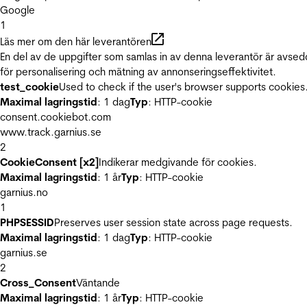
Google
1
Läs mer om den här leverantören
En del av de uppgifter som samlas in av denna leverantör är avse
för personalisering och mätning av annonseringseffektivitet.
test_cookie
Used to check if the user's browser supports cookies
Maximal lagringstid
: 1 dag
Typ
: HTTP-cookie
consent.cookiebot.com
www.track.garnius.se
2
CookieConsent [x2]
Indikerar medgivande för cookies.
Maximal lagringstid
: 1 år
Typ
: HTTP-cookie
garnius.no
1
PHPSESSID
Preserves user session state across page requests.
Maximal lagringstid
: 1 dag
Typ
: HTTP-cookie
garnius.se
2
Cross_Consent
Väntande
Maximal lagringstid
: 1 år
Typ
: HTTP-cookie