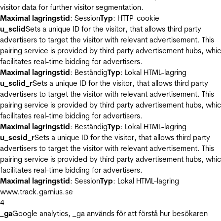
visitor data for further visitor segmentation.
Maximal lagringstid
: Session
Typ
: HTTP-cookie
u_sclid
Sets a unique ID for the visitor, that allows third party
advertisers to target the visitor with relevant advertisement. This
pairing service is provided by third party advertisement hubs, whi
facilitates real-time bidding for advertisers.
Maximal lagringstid
: Beständig
Typ
: Lokal HTML-lagring
u_sclid_r
Sets a unique ID for the visitor, that allows third party
advertisers to target the visitor with relevant advertisement. This
pairing service is provided by third party advertisement hubs, whi
facilitates real-time bidding for advertisers.
Maximal lagringstid
: Beständig
Typ
: Lokal HTML-lagring
u_scsid_r
Sets a unique ID for the visitor, that allows third party
advertisers to target the visitor with relevant advertisement. This
pairing service is provided by third party advertisement hubs, whi
facilitates real-time bidding for advertisers.
Maximal lagringstid
: Session
Typ
: Lokal HTML-lagring
www.track.garnius.se
4
_ga
Google analytics, _ga används för att förstå hur besökaren