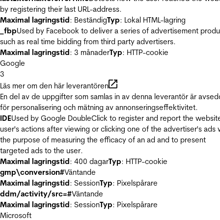
by registering their last URL-address.
Maximal lagringstid
: Beständig
Typ
: Lokal HTML-lagring
_fbp
Used by Facebook to deliver a series of advertisement produ
such as real time bidding from third party advertisers.
Maximal lagringstid
: 3 månader
Typ
: HTTP-cookie
Google
3
Läs mer om den här leverantören
En del av de uppgifter som samlas in av denna leverantör är avse
för personalisering och mätning av annonseringseffektivitet.
IDE
Used by Google DoubleClick to register and report the websit
user's actions after viewing or clicking one of the advertiser's ads 
the purpose of measuring the efficacy of an ad and to present
targeted ads to the user.
Maximal lagringstid
: 400 dagar
Typ
: HTTP-cookie
gmp\conversion#
Väntande
Maximal lagringstid
: Session
Typ
: Pixelspårare
ddm/activity/src=#
Väntande
Maximal lagringstid
: Session
Typ
: Pixelspårare
Microsoft