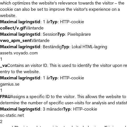
which optimizes the website's relevance towards the visitor – the
cookie can also be set to improve the visitor's experience on a
website.
Maximal lagringstid
: 1 år
Typ
: HTTP-cookie
collect/v.gif
Väntande
Maximal lagringstid
: Session
Typ
: Pixelspårare
vwo_apm_sent
Väntande
Maximal lagringstid
: Beständig
Typ
: Lokal HTML-lagring
assets.voyado.com
1
_va
Contains an visitor ID. This is used to identify the visitor upon r
entry to the website.
Maximal lagringstid
: 1 år
Typ
: HTTP-cookie
garnius.se
1
FPAU
Assigns a specific ID to the visitor. This allows the website to
determine the number of specific user-visits for analysis and statist
Maximal lagringstid
: 3 månader
Typ
: HTTP-cookie
sc-static.net
2