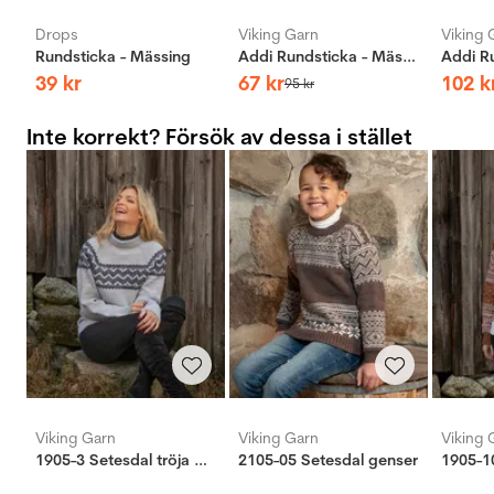
Drops
Viking Garn
Viking 
Rundsticka - Mässing
Addi Rundsticka - Mässing
39
kr
67
kr
102
k
95
kr
Inte korrekt? Försök av dessa i stället
Viking Garn
Viking Garn
Viking 
1905-3 Setesdal tröja grå
2105-05 Setesdal genser
1905-10