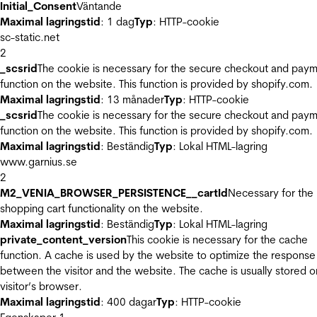
Initial_Consent
Väntande
Maximal lagringstid
: 1 dag
Typ
: HTTP-cookie
sc-static.net
2
_scsrid
The cookie is necessary for the secure checkout and pay
function on the website. This function is provided by shopify.com.
Maximal lagringstid
: 13 månader
Typ
: HTTP-cookie
_scsrid
The cookie is necessary for the secure checkout and pay
function on the website. This function is provided by shopify.com.
Maximal lagringstid
: Beständig
Typ
: Lokal HTML-lagring
www.garnius.se
2
M2_VENIA_BROWSER_PERSISTENCE__cartId
Necessary for the
shopping cart functionality on the website.
Maximal lagringstid
: Beständig
Typ
: Lokal HTML-lagring
private_content_version
This cookie is necessary for the cache
function. A cache is used by the website to optimize the response
between the visitor and the website. The cache is usually stored o
visitor’s browser.
Maximal lagringstid
: 400 dagar
Typ
: HTTP-cookie