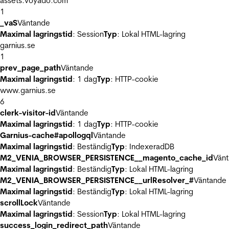
assets.voyado.com
1
_vaS
Väntande
Maximal lagringstid
: Session
Typ
: Lokal HTML-lagring
garnius.se
1
prev_page_path
Väntande
Maximal lagringstid
: 1 dag
Typ
: HTTP-cookie
www.garnius.se
6
clerk-visitor-id
Väntande
Maximal lagringstid
: 1 dag
Typ
: HTTP-cookie
Garnius-cache#apollogql
Väntande
Maximal lagringstid
: Beständig
Typ
: IndexeradDB
M2_VENIA_BROWSER_PERSISTENCE__magento_cache_id
Vän
Maximal lagringstid
: Beständig
Typ
: Lokal HTML-lagring
M2_VENIA_BROWSER_PERSISTENCE__urlResolver_#
Väntande
Maximal lagringstid
: Beständig
Typ
: Lokal HTML-lagring
scrollLock
Väntande
Maximal lagringstid
: Session
Typ
: Lokal HTML-lagring
success_login_redirect_path
Väntande