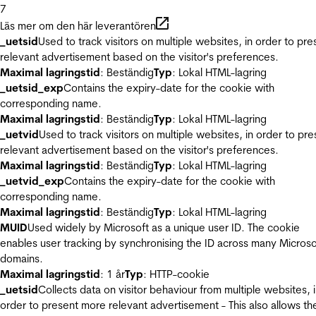
7
Läs mer om den här leverantören
_uetsid
Used to track visitors on multiple websites, in order to pre
relevant advertisement based on the visitor's preferences.
Maximal lagringstid
: Beständig
Typ
: Lokal HTML-lagring
_uetsid_exp
Contains the expiry-date for the cookie with
corresponding name.
Maximal lagringstid
: Beständig
Typ
: Lokal HTML-lagring
_uetvid
Used to track visitors on multiple websites, in order to pre
relevant advertisement based on the visitor's preferences.
Maximal lagringstid
: Beständig
Typ
: Lokal HTML-lagring
_uetvid_exp
Contains the expiry-date for the cookie with
corresponding name.
Maximal lagringstid
: Beständig
Typ
: Lokal HTML-lagring
MUID
Used widely by Microsoft as a unique user ID. The cookie
enables user tracking by synchronising the ID across many Microso
domains.
Maximal lagringstid
: 1 år
Typ
: HTTP-cookie
_uetsid
Collects data on visitor behaviour from multiple websites, 
order to present more relevant advertisement - This also allows th