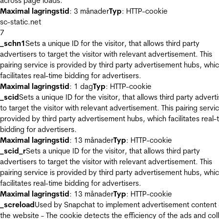
across page loads.
Maximal lagringstid
: 3 månader
Typ
: HTTP-cookie
sc-static.net
7
_schn1
Sets a unique ID for the visitor, that allows third party
advertisers to target the visitor with relevant advertisement. This
pairing service is provided by third party advertisement hubs, whi
facilitates real-time bidding for advertisers.
Maximal lagringstid
: 1 dag
Typ
: HTTP-cookie
_scid
Sets a unique ID for the visitor, that allows third party advert
to target the visitor with relevant advertisement. This pairing servic
provided by third party advertisement hubs, which facilitates real-
bidding for advertisers.
Maximal lagringstid
: 13 månader
Typ
: HTTP-cookie
_scid_r
Sets a unique ID for the visitor, that allows third party
advertisers to target the visitor with relevant advertisement. This
pairing service is provided by third party advertisement hubs, whi
facilitates real-time bidding for advertisers.
Maximal lagringstid
: 13 månader
Typ
: HTTP-cookie
_screload
Used by Snapchat to implement advertisement content
the website - The cookie detects the efficiency of the ads and col