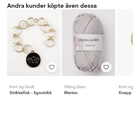
Andra kunder köpte även dessa
Kort og Godt
Viking Garn
Kort o
Strikkefisk - Egostrikk
Merino
Knapp 