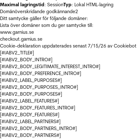
Maximal lagringstid
: Session
Typ
: Lokal HTML-lagring
Domänöverskridande godkännande
2
Ditt samtycke gäller för följande domäner:
Lista över domäner som du ger samtycke till:
www.garnius.se
checkout.garnius.se
Cookie-deklaration uppdaterades senast 7/15/26 av
Cookiebot
[#IABV2_TITLE#]
[#IABV2_BODY_INTRO#]
[#IABV2_BODY_LEGITIMATE_INTEREST_INTRO#]
[#IABV2_BODY_PREFERENCE_INTRO#]
[#IABV2_LABEL_PURPOSES#]
[#IABV2_BODY_PURPOSES_INTRO#]
[#IABV2_BODY_PURPOSES#]
[#IABV2_LABEL_FEATURES#]
[#IABV2_BODY_FEATURES_INTRO#]
[#IABV2_BODY_FEATURES#]
[#IABV2_LABEL_PARTNERS#]
[#IABV2_BODY_PARTNERS_INTRO#]
[#IABV2_BODY_PARTNERS#]