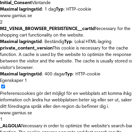
Initial_Consent
Väntande
Maximal lagringstid
: 1 dag
Typ
: HTTP-cookie
www.garnius.se
2
M2_VENIA_BROWSER_PERSISTENCE__cartId
Necessary for the
shopping cart functionality on the website.
Maximal lagringstid
: Beständig
Typ
: Lokal HTML-lagring
private_content_version
This cookie is necessary for the cache
function. A cache is used by the website to optimize the response
between the visitor and the website. The cache is usually stored o
visitor’s browser.
Maximal lagringstid
: 400 dagar
Typ
: HTTP-cookie
Egenskaper
1
Preferenscookies gör det möjligt för en webbplats att komma ihåg
information och ändra hur webbplatsen beter sig eller ser ut, sake
ditt föredragna språk eller den region du befinner dig i.
www.garnius.se
1
_ALGOLIA
Necessary in order to optimize the website's search-ba