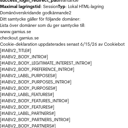
success_login_redirect_path
Väntande
Maximal lagringstid
: Session
Typ
: Lokal HTML-lagring
Domänöverskridande godkännande
2
Ditt samtycke gäller för följande domäner:
Lista över domäner som du ger samtycke till:
www.garnius.se
checkout.garnius.se
Cookie-deklaration uppdaterades senast 6/15/26 av
Cookiebot
[#IABV2_TITLE#]
[#IABV2_BODY_INTRO#]
[#IABV2_BODY_LEGITIMATE_INTEREST_INTRO#]
[#IABV2_BODY_PREFERENCE_INTRO#]
[#IABV2_LABEL_PURPOSES#]
[#IABV2_BODY_PURPOSES_INTRO#]
[#IABV2_BODY_PURPOSES#]
[#IABV2_LABEL_FEATURES#]
[#IABV2_BODY_FEATURES_INTRO#]
[#IABV2_BODY_FEATURES#]
[#IABV2_LABEL_PARTNERS#]
[#IABV2_BODY_PARTNERS_INTRO#]
[#IABV2_BODY_PARTNERS#]