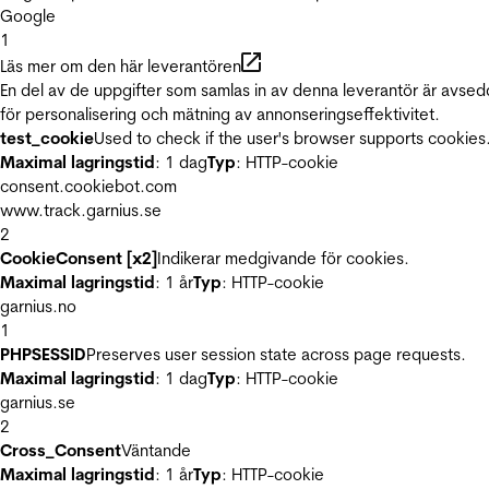
Google
1
Läs mer om den här leverantören
En del av de uppgifter som samlas in av denna leverantör är avse
för personalisering och mätning av annonseringseffektivitet.
test_cookie
Used to check if the user's browser supports cookies
Maximal lagringstid
: 1 dag
Typ
: HTTP-cookie
consent.cookiebot.com
www.track.garnius.se
2
CookieConsent [x2]
Indikerar medgivande för cookies.
Maximal lagringstid
: 1 år
Typ
: HTTP-cookie
garnius.no
1
PHPSESSID
Preserves user session state across page requests.
Maximal lagringstid
: 1 dag
Typ
: HTTP-cookie
garnius.se
2
Cross_Consent
Väntande
Maximal lagringstid
: 1 år
Typ
: HTTP-cookie