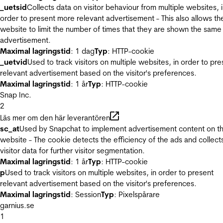
_uetsid
Collects data on visitor behaviour from multiple websites, 
order to present more relevant advertisement - This also allows th
website to limit the number of times that they are shown the same
advertisement.
Maximal lagringstid
: 1 dag
Typ
: HTTP-cookie
_uetvid
Used to track visitors on multiple websites, in order to pre
relevant advertisement based on the visitor's preferences.
Maximal lagringstid
: 1 år
Typ
: HTTP-cookie
Snap Inc.
2
Läs mer om den här leverantören
sc_at
Used by Snapchat to implement advertisement content on t
website - The cookie detects the efficiency of the ads and collect
visitor data for further visitor segmentation.
Maximal lagringstid
: 1 år
Typ
: HTTP-cookie
p
Used to track visitors on multiple websites, in order to present
relevant advertisement based on the visitor's preferences.
Maximal lagringstid
: Session
Typ
: Pixelspårare
garnius.se
1