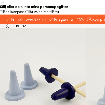
Sälj eller dela inte mina personuppgifter
Tillåt alla
Anpassa
Tillåt valda
Inte tillåtet
Fri frakt över 899 kr!
Prisgaranti + 15%
Köp pre
Hem
TILLBEHÖR
>