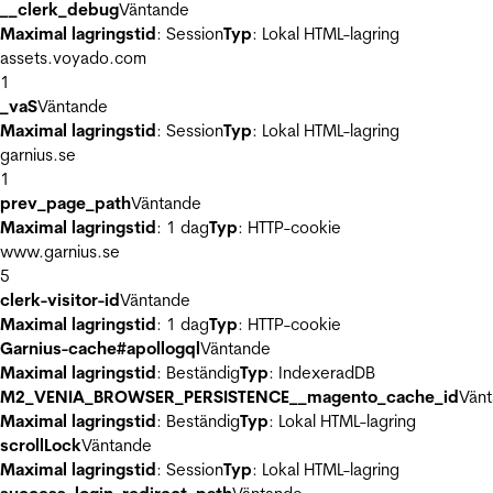
__clerk_debug
Väntande
Maximal lagringstid
: Session
Typ
: Lokal HTML-lagring
assets.voyado.com
1
_vaS
Väntande
Maximal lagringstid
: Session
Typ
: Lokal HTML-lagring
garnius.se
1
prev_page_path
Väntande
Maximal lagringstid
: 1 dag
Typ
: HTTP-cookie
www.garnius.se
5
clerk-visitor-id
Väntande
Maximal lagringstid
: 1 dag
Typ
: HTTP-cookie
Garnius-cache#apollogql
Väntande
Maximal lagringstid
: Beständig
Typ
: IndexeradDB
M2_VENIA_BROWSER_PERSISTENCE__magento_cache_id
Vän
Maximal lagringstid
: Beständig
Typ
: Lokal HTML-lagring
scrollLock
Väntande
Maximal lagringstid
: Session
Typ
: Lokal HTML-lagring