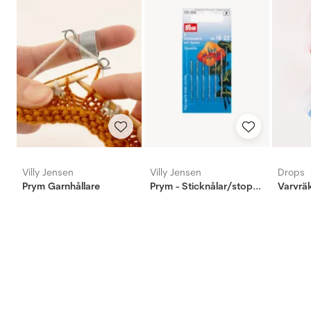
Villy Jensen
Villy Jensen
Drops
Prym Garnhållare
Prym - Sticknålar/stoppnålar (6st) - 18-22
Varvrä