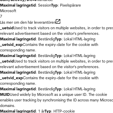
Maximal lagringstid
: Session
Typ
: Pixelspårare
Microsoft
7
Läs mer om den här leverantören
_uetsid
Used to track visitors on multiple websites, in order to pre
relevant advertisement based on the visitor's preferences.
Maximal lagringstid
: Beständig
Typ
: Lokal HTML-lagring
_uetsid_exp
Contains the expiry-date for the cookie with
corresponding name.
Maximal lagringstid
: Beständig
Typ
: Lokal HTML-lagring
_uetvid
Used to track visitors on multiple websites, in order to pre
relevant advertisement based on the visitor's preferences.
Maximal lagringstid
: Beständig
Typ
: Lokal HTML-lagring
_uetvid_exp
Contains the expiry-date for the cookie with
corresponding name.
Maximal lagringstid
: Beständig
Typ
: Lokal HTML-lagring
MUID
Used widely by Microsoft as a unique user ID. The cookie
enables user tracking by synchronising the ID across many Microso
domains.
Maximal lagringstid
: 1 år
Typ
: HTTP-cookie