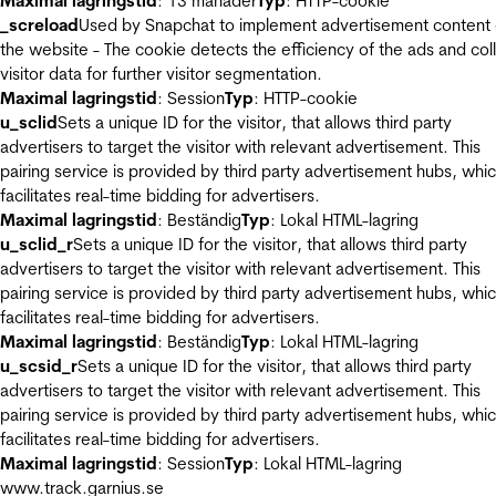
Maximal lagringstid
: 13 månader
Typ
: HTTP-cookie
_screload
Used by Snapchat to implement advertisement content
the website - The cookie detects the efficiency of the ads and col
visitor data for further visitor segmentation.
Maximal lagringstid
: Session
Typ
: HTTP-cookie
u_sclid
Sets a unique ID for the visitor, that allows third party
advertisers to target the visitor with relevant advertisement. This
pairing service is provided by third party advertisement hubs, whi
facilitates real-time bidding for advertisers.
Maximal lagringstid
: Beständig
Typ
: Lokal HTML-lagring
u_sclid_r
Sets a unique ID for the visitor, that allows third party
advertisers to target the visitor with relevant advertisement. This
pairing service is provided by third party advertisement hubs, whi
facilitates real-time bidding for advertisers.
Maximal lagringstid
: Beständig
Typ
: Lokal HTML-lagring
u_scsid_r
Sets a unique ID for the visitor, that allows third party
advertisers to target the visitor with relevant advertisement. This
pairing service is provided by third party advertisement hubs, whi
facilitates real-time bidding for advertisers.
Maximal lagringstid
: Session
Typ
: Lokal HTML-lagring
www.track.garnius.se