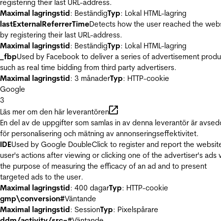
registering their last URL-address.
Maximal lagringstid
: Beständig
Typ
: Lokal HTML-lagring
lastExternalReferrerTime
Detects how the user reached the web
by registering their last URL-address.
Maximal lagringstid
: Beständig
Typ
: Lokal HTML-lagring
_fbp
Used by Facebook to deliver a series of advertisement produ
such as real time bidding from third party advertisers.
Maximal lagringstid
: 3 månader
Typ
: HTTP-cookie
Google
3
Läs mer om den här leverantören
En del av de uppgifter som samlas in av denna leverantör är avse
för personalisering och mätning av annonseringseffektivitet.
IDE
Used by Google DoubleClick to register and report the websit
user's actions after viewing or clicking one of the advertiser's ads 
the purpose of measuring the efficacy of an ad and to present
targeted ads to the user.
Maximal lagringstid
: 400 dagar
Typ
: HTTP-cookie
gmp\conversion#
Väntande
Maximal lagringstid
: Session
Typ
: Pixelspårare
ddm/activity/src=#
Väntande