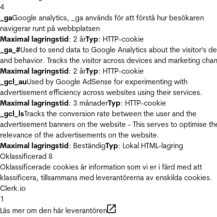
4
_ga
Google analytics, _ga används för att förstå hur besökaren
navigerar runt på webbplatsen
Maximal lagringstid
: 2 år
Typ
: HTTP-cookie
_ga_#
Used to send data to Google Analytics about the visitor's d
and behavior. Tracks the visitor across devices and marketing chan
Maximal lagringstid
: 2 år
Typ
: HTTP-cookie
_gcl_au
Used by Google AdSense for experimenting with
advertisement efficiency across websites using their services.
Maximal lagringstid
: 3 månader
Typ
: HTTP-cookie
_gcl_ls
Tracks the conversion rate between the user and the
advertisement banners on the website - This serves to optimise th
relevance of the advertisements on the website.
Maximal lagringstid
: Beständig
Typ
: Lokal HTML-lagring
Oklassificerad
8
Oklassificerade cookies är information som vi er i färd med att
klassificera, tillsammans med leverantörerna av enskilda cookies.
Clerk.io
1
Läs mer om den här leverantören