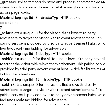
_gtmeec
Used to temporarily store and process ecommerce-relat
interaction data in order to ensure reliable analytics event tracking
across page loads.
Maximal lagringstid
: 3 månader
Typ
: HTTP-cookie
sc-static.net
7
_schn1
Sets a unique ID for the visitor, that allows third party
advertisers to target the visitor with relevant advertisement. This
pairing service is provided by third party advertisement hubs, whi
facilitates real-time bidding for advertisers.
Maximal lagringstid
: 1 dag
Typ
: HTTP-cookie
_scid
Sets a unique ID for the visitor, that allows third party advert
to target the visitor with relevant advertisement. This pairing servic
provided by third party advertisement hubs, which facilitates real-
bidding for advertisers.
Maximal lagringstid
: 13 månader
Typ
: HTTP-cookie
_scid_r
Sets a unique ID for the visitor, that allows third party
advertisers to target the visitor with relevant advertisement. This
pairing service is provided by third party advertisement hubs, whi
facilitates real-time bidding for advertisers.