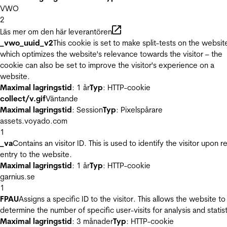
VWO
2
Läs mer om den här leverantören
_vwo_uuid_v2
This cookie is set to make split-tests on the websit
which optimizes the website's relevance towards the visitor – the
cookie can also be set to improve the visitor's experience on a
website.
Maximal lagringstid
: 1 år
Typ
: HTTP-cookie
collect/v.gif
Väntande
Maximal lagringstid
: Session
Typ
: Pixelspårare
assets.voyado.com
1
_va
Contains an visitor ID. This is used to identify the visitor upon r
entry to the website.
Maximal lagringstid
: 1 år
Typ
: HTTP-cookie
garnius.se
1
FPAU
Assigns a specific ID to the visitor. This allows the website to
determine the number of specific user-visits for analysis and statist
Maximal lagringstid
: 3 månader
Typ
: HTTP-cookie