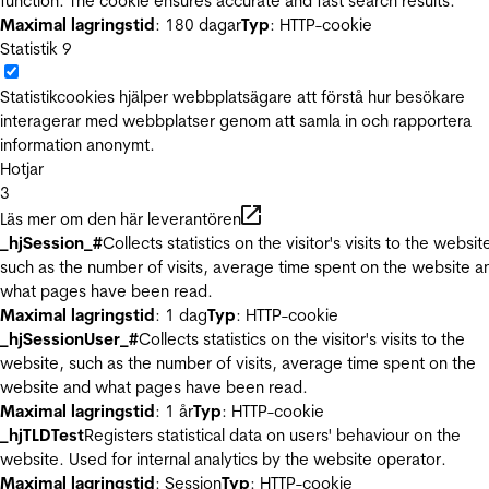
function. The cookie ensures accurate and fast search results.
Maximal lagringstid
: 180 dagar
Typ
: HTTP-cookie
Statistik
9
Statistikcookies hjälper webbplatsägare att förstå hur besökare
interagerar med webbplatser genom att samla in och rapportera
information anonymt.
Hotjar
3
Läs mer om den här leverantören
_hjSession_#
Collects statistics on the visitor's visits to the websit
such as the number of visits, average time spent on the website a
what pages have been read.
Maximal lagringstid
: 1 dag
Typ
: HTTP-cookie
_hjSessionUser_#
Collects statistics on the visitor's visits to the
website, such as the number of visits, average time spent on the
website and what pages have been read.
Maximal lagringstid
: 1 år
Typ
: HTTP-cookie
_hjTLDTest
Registers statistical data on users' behaviour on the
website. Used for internal analytics by the website operator.
Maximal lagringstid
: Session
Typ
: HTTP-cookie