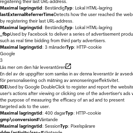
registering their last URL-address.
Maximal lagringstid
: Beständig
Typ
: Lokal HTML-lagring
lastExternalReferrerTime
Detects how the user reached the web
by registering their last URL-address.
Maximal lagringstid
: Beständig
Typ
: Lokal HTML-lagring
_fbp
Used by Facebook to deliver a series of advertisement produ
such as real time bidding from third party advertisers.
Maximal lagringstid
: 3 månader
Typ
: HTTP-cookie
Google
3
Läs mer om den här leverantören
En del av de uppgifter som samlas in av denna leverantör är avse
för personalisering och mätning av annonseringseffektivitet.
IDE
Used by Google DoubleClick to register and report the websit
user's actions after viewing or clicking one of the advertiser's ads 
the purpose of measuring the efficacy of an ad and to present
targeted ads to the user.
Maximal lagringstid
: 400 dagar
Typ
: HTTP-cookie
gmp\conversion#
Väntande
Maximal lagringstid
: Session
Typ
: Pixelspårare
ddm/activity/src=#
Väntande