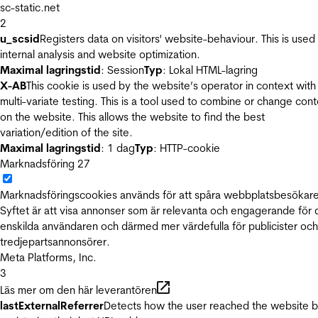
sc-static.net
2
u_scsid
Registers data on visitors' website-behaviour. This is used 
internal analysis and website optimization.
Maximal lagringstid
: Session
Typ
: Lokal HTML-lagring
X-AB
This cookie is used by the website’s operator in context with
multi-variate testing. This is a tool used to combine or change con
on the website. This allows the website to find the best
variation/edition of the site.
Maximal lagringstid
: 1 dag
Typ
: HTTP-cookie
Marknadsföring
27
Marknadsföringscookies används för att spåra webbplatsbesökare
Syftet är att visa annonser som är relevanta och engagerande för
enskilda användaren och därmed mer värdefulla för publicister och
tredjepartsannonsörer.
Meta Platforms, Inc.
3
Läs mer om den här leverantören
lastExternalReferrer
Detects how the user reached the website 