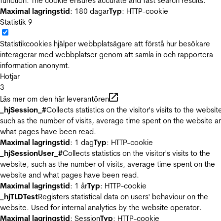
function. The cookie ensures accurate and fast search results.
Maximal lagringstid
: 180 dagar
Typ
: HTTP-cookie
Statistik
9
Statistikcookies hjälper webbplatsägare att förstå hur besökare
interagerar med webbplatser genom att samla in och rapportera
information anonymt.
Hotjar
3
Läs mer om den här leverantören
_hjSession_#
Collects statistics on the visitor's visits to the websit
such as the number of visits, average time spent on the website a
what pages have been read.
Maximal lagringstid
: 1 dag
Typ
: HTTP-cookie
_hjSessionUser_#
Collects statistics on the visitor's visits to the
website, such as the number of visits, average time spent on the
website and what pages have been read.
Maximal lagringstid
: 1 år
Typ
: HTTP-cookie
_hjTLDTest
Registers statistical data on users' behaviour on the
website. Used for internal analytics by the website operator.
Maximal lagringstid
: Session
Typ
: HTTP-cookie