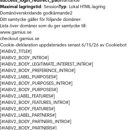
success_login_redirect_path
Väntande
Maximal lagringstid
: Session
Typ
: Lokal HTML-lagring
Domänöverskridande godkännande
2
Ditt samtycke gäller för följande domäner:
Lista över domäner som du ger samtycke till:
www.garnius.se
checkout.garnius.se
Cookie-deklaration uppdaterades senast 6/15/26 av
Cookiebot
[#IABV2_TITLE#]
[#IABV2_BODY_INTRO#]
[#IABV2_BODY_LEGITIMATE_INTEREST_INTRO#]
[#IABV2_BODY_PREFERENCE_INTRO#]
[#IABV2_LABEL_PURPOSES#]
[#IABV2_BODY_PURPOSES_INTRO#]
[#IABV2_BODY_PURPOSES#]
[#IABV2_LABEL_FEATURES#]
[#IABV2_BODY_FEATURES_INTRO#]
[#IABV2_BODY_FEATURES#]
[#IABV2_LABEL_PARTNERS#]
[#IABV2_BODY_PARTNERS_INTRO#]
[#IABV2_BODY_PARTNERS#]