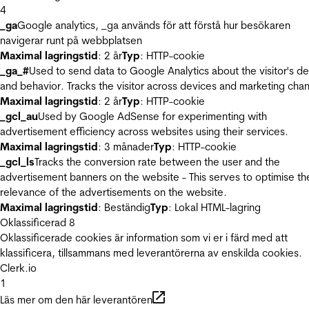
4
_ga
Google analytics, _ga används för att förstå hur besökaren
navigerar runt på webbplatsen
Maximal lagringstid
: 2 år
Typ
: HTTP-cookie
_ga_#
Used to send data to Google Analytics about the visitor's d
and behavior. Tracks the visitor across devices and marketing chan
Maximal lagringstid
: 2 år
Typ
: HTTP-cookie
_gcl_au
Used by Google AdSense for experimenting with
advertisement efficiency across websites using their services.
Maximal lagringstid
: 3 månader
Typ
: HTTP-cookie
_gcl_ls
Tracks the conversion rate between the user and the
advertisement banners on the website - This serves to optimise th
relevance of the advertisements on the website.
Maximal lagringstid
: Beständig
Typ
: Lokal HTML-lagring
Oklassificerad
8
Oklassificerade cookies är information som vi er i färd med att
klassificera, tillsammans med leverantörerna av enskilda cookies.
Clerk.io
1
Läs mer om den här leverantören