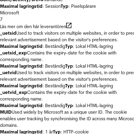
Maximal lagringstid
: Session
Typ
: Pixelspårare
Microsoft
7
Läs mer om den här leverantören
_uetsid
Used to track visitors on multiple websites, in order to pre
relevant advertisement based on the visitor's preferences.
Maximal lagringstid
: Beständig
Typ
: Lokal HTML-lagring
_uetsid_exp
Contains the expiry-date for the cookie with
corresponding name.
Maximal lagringstid
: Beständig
Typ
: Lokal HTML-lagring
_uetvid
Used to track visitors on multiple websites, in order to pre
relevant advertisement based on the visitor's preferences.
Maximal lagringstid
: Beständig
Typ
: Lokal HTML-lagring
_uetvid_exp
Contains the expiry-date for the cookie with
corresponding name.
Maximal lagringstid
: Beständig
Typ
: Lokal HTML-lagring
MUID
Used widely by Microsoft as a unique user ID. The cookie
enables user tracking by synchronising the ID across many Microso
domains.
Maximal lagringstid
: 1 år
Typ
: HTTP-cookie