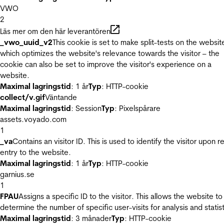
VWO
2
Läs mer om den här leverantören
_vwo_uuid_v2
This cookie is set to make split-tests on the websit
which optimizes the website's relevance towards the visitor – the
cookie can also be set to improve the visitor's experience on a
website.
Maximal lagringstid
: 1 år
Typ
: HTTP-cookie
collect/v.gif
Väntande
Maximal lagringstid
: Session
Typ
: Pixelspårare
assets.voyado.com
1
_va
Contains an visitor ID. This is used to identify the visitor upon r
entry to the website.
Maximal lagringstid
: 1 år
Typ
: HTTP-cookie
garnius.se
1
FPAU
Assigns a specific ID to the visitor. This allows the website to
determine the number of specific user-visits for analysis and statist
Maximal lagringstid
: 3 månader
Typ
: HTTP-cookie