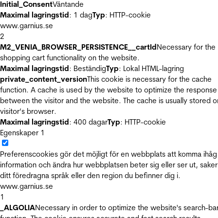
Initial_Consent
Väntande
Maximal lagringstid
: 1 dag
Typ
: HTTP-cookie
www.garnius.se
2
M2_VENIA_BROWSER_PERSISTENCE__cartId
Necessary for the
shopping cart functionality on the website.
Maximal lagringstid
: Beständig
Typ
: Lokal HTML-lagring
private_content_version
This cookie is necessary for the cache
function. A cache is used by the website to optimize the response
between the visitor and the website. The cache is usually stored o
visitor’s browser.
Maximal lagringstid
: 400 dagar
Typ
: HTTP-cookie
Egenskaper
1
Preferenscookies gör det möjligt för en webbplats att komma ihåg
information och ändra hur webbplatsen beter sig eller ser ut, sake
ditt föredragna språk eller den region du befinner dig i.
www.garnius.se
1
_ALGOLIA
Necessary in order to optimize the website's search-ba