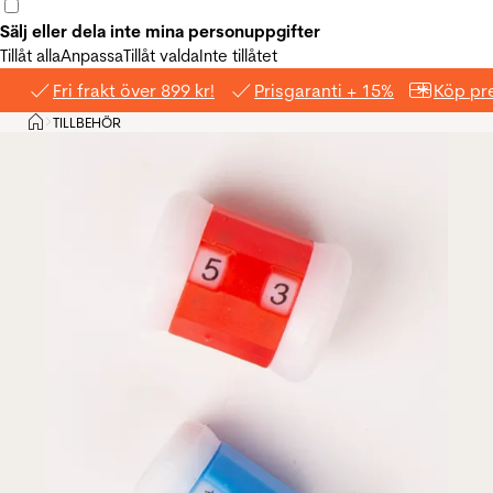
Sälj eller dela inte mina personuppgifter
Tillåt alla
Anpassa
Tillåt valda
Inte tillåtet
Fri frakt över 899 kr!
Prisgaranti + 15%
Köp pre
Hem
TILLBEHÖR
>