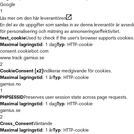
Google
1
Läs mer om den här leverantören
En del av de uppgifter som samlas in av denna leverantör är avse
för personalisering och mätning av annonseringseffektivitet.
test_cookie
Used to check if the user's browser supports cookies
Maximal lagringstid
: 1 dag
Typ
: HTTP-cookie
consent.cookiebot.com
www.track.garnius.se
2
CookieConsent [x2]
Indikerar medgivande för cookies.
Maximal lagringstid
: 1 år
Typ
: HTTP-cookie
garnius.no
1
PHPSESSID
Preserves user session state across page requests.
Maximal lagringstid
: 1 dag
Typ
: HTTP-cookie
garnius.se
2
Cross_Consent
Väntande
Maximal lagringstid
: 1 år
Typ
: HTTP-cookie