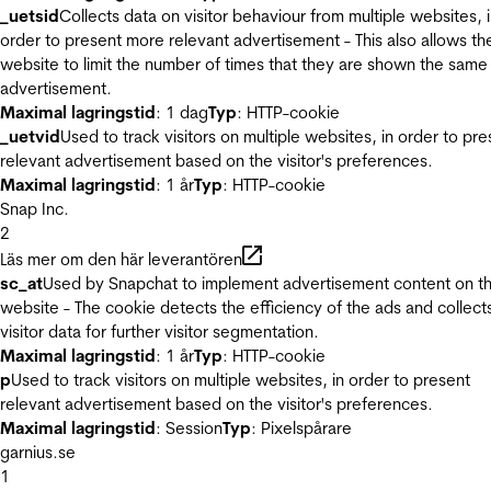
_uetsid
Collects data on visitor behaviour from multiple websites, 
order to present more relevant advertisement - This also allows th
website to limit the number of times that they are shown the same
advertisement.
Maximal lagringstid
: 1 dag
Typ
: HTTP-cookie
_uetvid
Used to track visitors on multiple websites, in order to pre
relevant advertisement based on the visitor's preferences.
Maximal lagringstid
: 1 år
Typ
: HTTP-cookie
Snap Inc.
2
Läs mer om den här leverantören
sc_at
Used by Snapchat to implement advertisement content on t
website - The cookie detects the efficiency of the ads and collect
visitor data for further visitor segmentation.
Maximal lagringstid
: 1 år
Typ
: HTTP-cookie
p
Used to track visitors on multiple websites, in order to present
relevant advertisement based on the visitor's preferences.
Maximal lagringstid
: Session
Typ
: Pixelspårare
garnius.se
1