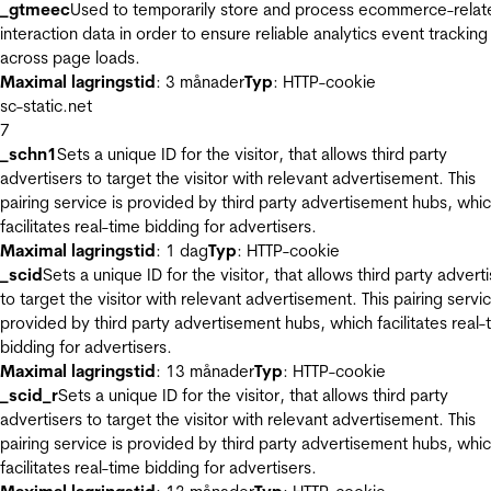
_gtmeec
Used to temporarily store and process ecommerce-relat
interaction data in order to ensure reliable analytics event tracking
across page loads.
Maximal lagringstid
: 3 månader
Typ
: HTTP-cookie
sc-static.net
7
_schn1
Sets a unique ID for the visitor, that allows third party
advertisers to target the visitor with relevant advertisement. This
pairing service is provided by third party advertisement hubs, whi
facilitates real-time bidding for advertisers.
Maximal lagringstid
: 1 dag
Typ
: HTTP-cookie
_scid
Sets a unique ID for the visitor, that allows third party advert
to target the visitor with relevant advertisement. This pairing servic
provided by third party advertisement hubs, which facilitates real-
bidding for advertisers.
Maximal lagringstid
: 13 månader
Typ
: HTTP-cookie
_scid_r
Sets a unique ID for the visitor, that allows third party
advertisers to target the visitor with relevant advertisement. This
pairing service is provided by third party advertisement hubs, whi
facilitates real-time bidding for advertisers.