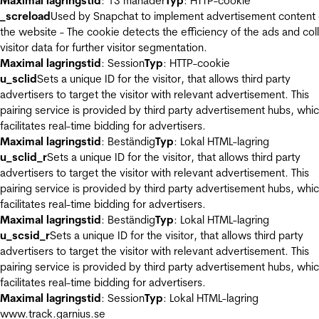
Maximal lagringstid
: 13 månader
Typ
: HTTP-cookie
_screload
Used by Snapchat to implement advertisement content
the website - The cookie detects the efficiency of the ads and col
visitor data for further visitor segmentation.
Maximal lagringstid
: Session
Typ
: HTTP-cookie
u_sclid
Sets a unique ID for the visitor, that allows third party
advertisers to target the visitor with relevant advertisement. This
pairing service is provided by third party advertisement hubs, whi
facilitates real-time bidding for advertisers.
Maximal lagringstid
: Beständig
Typ
: Lokal HTML-lagring
u_sclid_r
Sets a unique ID for the visitor, that allows third party
advertisers to target the visitor with relevant advertisement. This
pairing service is provided by third party advertisement hubs, whi
facilitates real-time bidding for advertisers.
Maximal lagringstid
: Beständig
Typ
: Lokal HTML-lagring
u_scsid_r
Sets a unique ID for the visitor, that allows third party
advertisers to target the visitor with relevant advertisement. This
pairing service is provided by third party advertisement hubs, whi
facilitates real-time bidding for advertisers.
Maximal lagringstid
: Session
Typ
: Lokal HTML-lagring
www.track.garnius.se