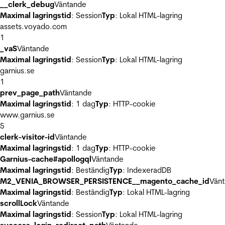
__clerk_debug
Väntande
Maximal lagringstid
: Session
Typ
: Lokal HTML-lagring
assets.voyado.com
1
_vaS
Väntande
Maximal lagringstid
: Session
Typ
: Lokal HTML-lagring
garnius.se
1
prev_page_path
Väntande
Maximal lagringstid
: 1 dag
Typ
: HTTP-cookie
www.garnius.se
5
clerk-visitor-id
Väntande
Maximal lagringstid
: 1 dag
Typ
: HTTP-cookie
Garnius-cache#apollogql
Väntande
Maximal lagringstid
: Beständig
Typ
: IndexeradDB
M2_VENIA_BROWSER_PERSISTENCE__magento_cache_id
Vän
Maximal lagringstid
: Beständig
Typ
: Lokal HTML-lagring
scrollLock
Väntande
Maximal lagringstid
: Session
Typ
: Lokal HTML-lagring