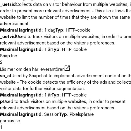
_uetsid
Collects data on visitor behaviour from multiple websites, 
order to present more relevant advertisement - This also allows th
website to limit the number of times that they are shown the same
advertisement.
Maximal lagringstid
: 1 dag
Typ
: HTTP-cookie
_uetvid
Used to track visitors on multiple websites, in order to pre
relevant advertisement based on the visitor's preferences.
Maximal lagringstid
: 1 år
Typ
: HTTP-cookie
Snap Inc.
2
Läs mer om den här leverantören
sc_at
Used by Snapchat to implement advertisement content on t
website - The cookie detects the efficiency of the ads and collect
visitor data for further visitor segmentation.
Maximal lagringstid
: 1 år
Typ
: HTTP-cookie
p
Used to track visitors on multiple websites, in order to present
relevant advertisement based on the visitor's preferences.
Maximal lagringstid
: Session
Typ
: Pixelspårare
garnius.se
1