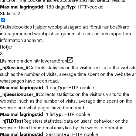
function. The cookie ensures accurate and fast search results.
Maximal lagringstid
: 180 dagar
Typ
: HTTP-cookie
Statistik
9
Statistikcookies hjälper webbplatsägare att förstå hur besökare
interagerar med webbplatser genom att samla in och rapportera
information anonymt.
Hotjar
3
Läs mer om den här leverantören
_hjSession_#
Collects statistics on the visitor's visits to the websit
such as the number of visits, average time spent on the website a
what pages have been read.
Maximal lagringstid
: 1 dag
Typ
: HTTP-cookie
_hjSessionUser_#
Collects statistics on the visitor's visits to the
website, such as the number of visits, average time spent on the
website and what pages have been read.
Maximal lagringstid
: 1 år
Typ
: HTTP-cookie
_hjTLDTest
Registers statistical data on users' behaviour on the
website. Used for internal analytics by the website operator.
Maximal lagringstid
: Session
Typ
: HTTP-cookie