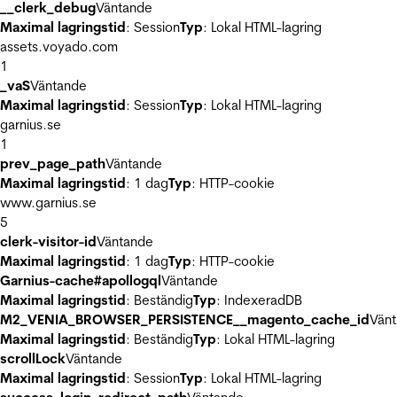
__clerk_debug
Väntande
Maximal lagringstid
: Session
Typ
: Lokal HTML-lagring
assets.voyado.com
1
_vaS
Väntande
Maximal lagringstid
: Session
Typ
: Lokal HTML-lagring
garnius.se
1
prev_page_path
Väntande
Maximal lagringstid
: 1 dag
Typ
: HTTP-cookie
www.garnius.se
5
clerk-visitor-id
Väntande
Maximal lagringstid
: 1 dag
Typ
: HTTP-cookie
Garnius-cache#apollogql
Väntande
Maximal lagringstid
: Beständig
Typ
: IndexeradDB
M2_VENIA_BROWSER_PERSISTENCE__magento_cache_id
Vän
Maximal lagringstid
: Beständig
Typ
: Lokal HTML-lagring
scrollLock
Väntande
Maximal lagringstid
: Session
Typ
: Lokal HTML-lagring