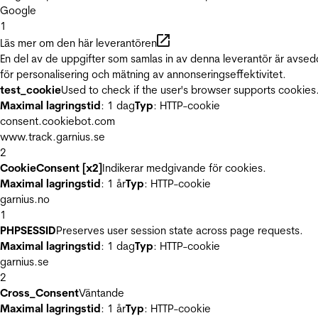
Google
1
Läs mer om den här leverantören
En del av de uppgifter som samlas in av denna leverantör är avse
för personalisering och mätning av annonseringseffektivitet.
test_cookie
Used to check if the user's browser supports cookies
Maximal lagringstid
: 1 dag
Typ
: HTTP-cookie
consent.cookiebot.com
www.track.garnius.se
2
CookieConsent [x2]
Indikerar medgivande för cookies.
Maximal lagringstid
: 1 år
Typ
: HTTP-cookie
garnius.no
1
PHPSESSID
Preserves user session state across page requests.
Maximal lagringstid
: 1 dag
Typ
: HTTP-cookie
garnius.se
2
Cross_Consent
Väntande
Maximal lagringstid
: 1 år
Typ
: HTTP-cookie