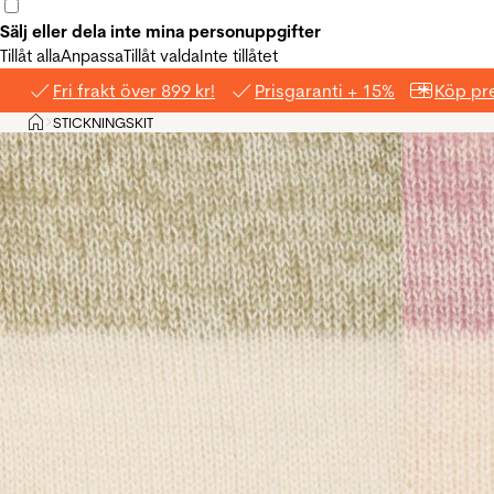
Sälj eller dela inte mina personuppgifter
Tillåt alla
Anpassa
Tillåt valda
Inte tillåtet
Fri frakt över 899 kr!
Prisgaranti + 15%
Köp pre
Hem
STICKNINGSKIT
>