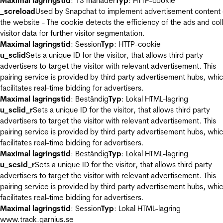
Maximal lagringstid
: 13 månader
Typ
: HTTP-cookie
_screload
Used by Snapchat to implement advertisement content
the website - The cookie detects the efficiency of the ads and col
visitor data for further visitor segmentation.
Maximal lagringstid
: Session
Typ
: HTTP-cookie
u_sclid
Sets a unique ID for the visitor, that allows third party
advertisers to target the visitor with relevant advertisement. This
pairing service is provided by third party advertisement hubs, whi
facilitates real-time bidding for advertisers.
Maximal lagringstid
: Beständig
Typ
: Lokal HTML-lagring
u_sclid_r
Sets a unique ID for the visitor, that allows third party
advertisers to target the visitor with relevant advertisement. This
pairing service is provided by third party advertisement hubs, whi
facilitates real-time bidding for advertisers.
Maximal lagringstid
: Beständig
Typ
: Lokal HTML-lagring
u_scsid_r
Sets a unique ID for the visitor, that allows third party
advertisers to target the visitor with relevant advertisement. This
pairing service is provided by third party advertisement hubs, whi
facilitates real-time bidding for advertisers.
Maximal lagringstid
: Session
Typ
: Lokal HTML-lagring
www.track.garnius.se