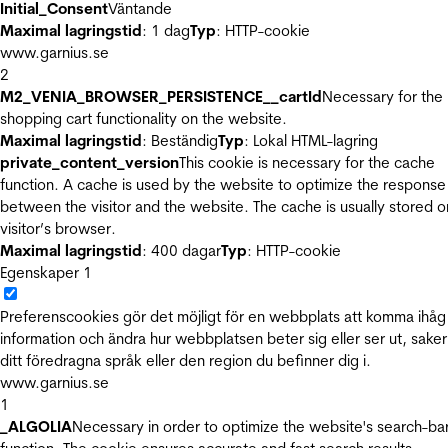
Initial_Consent
Väntande
Maximal lagringstid
: 1 dag
Typ
: HTTP-cookie
www.garnius.se
2
M2_VENIA_BROWSER_PERSISTENCE__cartId
Necessary for the
shopping cart functionality on the website.
Maximal lagringstid
: Beständig
Typ
: Lokal HTML-lagring
private_content_version
This cookie is necessary for the cache
function. A cache is used by the website to optimize the response
between the visitor and the website. The cache is usually stored o
visitor’s browser.
Maximal lagringstid
: 400 dagar
Typ
: HTTP-cookie
Egenskaper
1
Preferenscookies gör det möjligt för en webbplats att komma ihåg
information och ändra hur webbplatsen beter sig eller ser ut, sake
ditt föredragna språk eller den region du befinner dig i.
www.garnius.se
1
_ALGOLIA
Necessary in order to optimize the website's search-ba