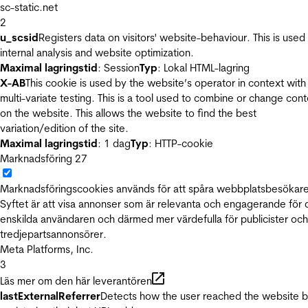
sc-static.net
2
u_scsid
Registers data on visitors' website-behaviour. This is used 
internal analysis and website optimization.
Maximal lagringstid
: Session
Typ
: Lokal HTML-lagring
X-AB
This cookie is used by the website’s operator in context with
multi-variate testing. This is a tool used to combine or change con
on the website. This allows the website to find the best
variation/edition of the site.
Maximal lagringstid
: 1 dag
Typ
: HTTP-cookie
Marknadsföring
27
Marknadsföringscookies används för att spåra webbplatsbesökare
Syftet är att visa annonser som är relevanta och engagerande för
enskilda användaren och därmed mer värdefulla för publicister och
tredjepartsannonsörer.
Meta Platforms, Inc.
3
Läs mer om den här leverantören
lastExternalReferrer
Detects how the user reached the website 