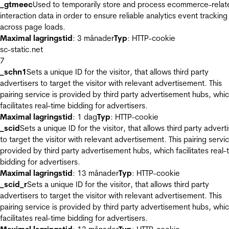
_gtmeec
Used to temporarily store and process ecommerce-relat
interaction data in order to ensure reliable analytics event tracking
across page loads.
Maximal lagringstid
: 3 månader
Typ
: HTTP-cookie
sc-static.net
7
_schn1
Sets a unique ID for the visitor, that allows third party
advertisers to target the visitor with relevant advertisement. This
pairing service is provided by third party advertisement hubs, whi
facilitates real-time bidding for advertisers.
Maximal lagringstid
: 1 dag
Typ
: HTTP-cookie
_scid
Sets a unique ID for the visitor, that allows third party advert
to target the visitor with relevant advertisement. This pairing servic
provided by third party advertisement hubs, which facilitates real-
bidding for advertisers.
Maximal lagringstid
: 13 månader
Typ
: HTTP-cookie
_scid_r
Sets a unique ID for the visitor, that allows third party
advertisers to target the visitor with relevant advertisement. This
pairing service is provided by third party advertisement hubs, whi
facilitates real-time bidding for advertisers.