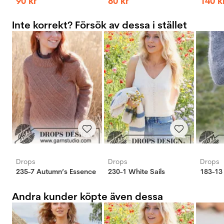
90
kr
80
kr
140
k
Inte korrekt? Försök av dessa i stället
Drops
Drops
Drops
235-7 Autumn’s Essence
230-1 White Sails
Andra kunder köpte även dessa