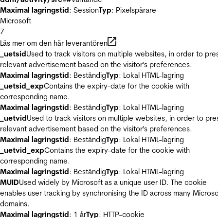
Maximal lagringstid
: Session
Typ
: Pixelspårare
Microsoft
7
Läs mer om den här leverantören
_uetsid
Used to track visitors on multiple websites, in order to pre
relevant advertisement based on the visitor's preferences.
Maximal lagringstid
: Beständig
Typ
: Lokal HTML-lagring
_uetsid_exp
Contains the expiry-date for the cookie with
corresponding name.
Maximal lagringstid
: Beständig
Typ
: Lokal HTML-lagring
_uetvid
Used to track visitors on multiple websites, in order to pre
relevant advertisement based on the visitor's preferences.
Maximal lagringstid
: Beständig
Typ
: Lokal HTML-lagring
_uetvid_exp
Contains the expiry-date for the cookie with
corresponding name.
Maximal lagringstid
: Beständig
Typ
: Lokal HTML-lagring
MUID
Used widely by Microsoft as a unique user ID. The cookie
enables user tracking by synchronising the ID across many Microso
domains.
Maximal lagringstid
: 1 år
Typ
: HTTP-cookie