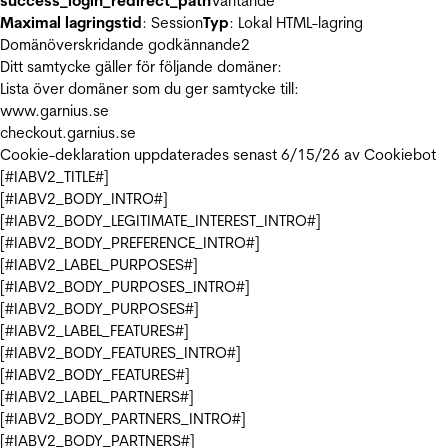
success_login_redirect_path
Väntande
Maximal lagringstid
: Session
Typ
: Lokal HTML-lagring
Domänöverskridande godkännande
2
Ditt samtycke gäller för följande domäner:
Lista över domäner som du ger samtycke till:
www.garnius.se
checkout.garnius.se
Cookie-deklaration uppdaterades senast 6/15/26 av
Cookiebot
[#IABV2_TITLE#]
[#IABV2_BODY_INTRO#]
[#IABV2_BODY_LEGITIMATE_INTEREST_INTRO#]
[#IABV2_BODY_PREFERENCE_INTRO#]
[#IABV2_LABEL_PURPOSES#]
[#IABV2_BODY_PURPOSES_INTRO#]
[#IABV2_BODY_PURPOSES#]
[#IABV2_LABEL_FEATURES#]
[#IABV2_BODY_FEATURES_INTRO#]
[#IABV2_BODY_FEATURES#]
[#IABV2_LABEL_PARTNERS#]
[#IABV2_BODY_PARTNERS_INTRO#]
[#IABV2_BODY_PARTNERS#]