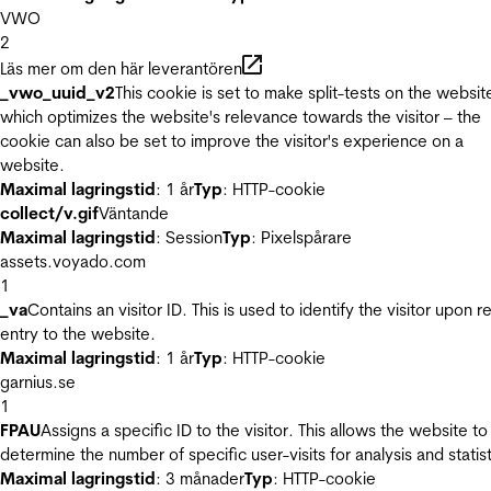
VWO
2
Läs mer om den här leverantören
_vwo_uuid_v2
This cookie is set to make split-tests on the websit
which optimizes the website's relevance towards the visitor – the
cookie can also be set to improve the visitor's experience on a
website.
Maximal lagringstid
: 1 år
Typ
: HTTP-cookie
collect/v.gif
Väntande
Maximal lagringstid
: Session
Typ
: Pixelspårare
assets.voyado.com
1
_va
Contains an visitor ID. This is used to identify the visitor upon r
entry to the website.
Maximal lagringstid
: 1 år
Typ
: HTTP-cookie
garnius.se
1
FPAU
Assigns a specific ID to the visitor. This allows the website to
determine the number of specific user-visits for analysis and statist
Maximal lagringstid
: 3 månader
Typ
: HTTP-cookie