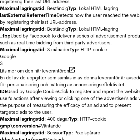
registering their last URL-address.
Maximal lagringstid
: Beständig
Typ
: Lokal HTML-lagring
lastExternalReferrerTime
Detects how the user reached the web
by registering their last URL-address.
Maximal lagringstid
: Beständig
Typ
: Lokal HTML-lagring
_fbp
Used by Facebook to deliver a series of advertisement produ
such as real time bidding from third party advertisers.
Maximal lagringstid
: 3 månader
Typ
: HTTP-cookie
Google
3
Läs mer om den här leverantören
En del av de uppgifter som samlas in av denna leverantör är avse
för personalisering och mätning av annonseringseffektivitet.
IDE
Used by Google DoubleClick to register and report the websit
user's actions after viewing or clicking one of the advertiser's ads 
the purpose of measuring the efficacy of an ad and to present
targeted ads to the user.
Maximal lagringstid
: 400 dagar
Typ
: HTTP-cookie
gmp\conversion#
Väntande
Maximal lagringstid
: Session
Typ
: Pixelspårare
ddm/activity/src=#
Väntande