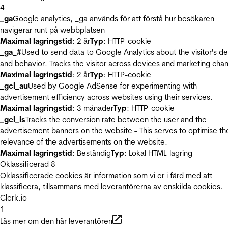
4
_ga
Google analytics, _ga används för att förstå hur besökaren
navigerar runt på webbplatsen
Maximal lagringstid
: 2 år
Typ
: HTTP-cookie
_ga_#
Used to send data to Google Analytics about the visitor's d
and behavior. Tracks the visitor across devices and marketing chan
Maximal lagringstid
: 2 år
Typ
: HTTP-cookie
_gcl_au
Used by Google AdSense for experimenting with
advertisement efficiency across websites using their services.
Maximal lagringstid
: 3 månader
Typ
: HTTP-cookie
_gcl_ls
Tracks the conversion rate between the user and the
advertisement banners on the website - This serves to optimise th
relevance of the advertisements on the website.
Maximal lagringstid
: Beständig
Typ
: Lokal HTML-lagring
Oklassificerad
8
Oklassificerade cookies är information som vi er i färd med att
klassificera, tillsammans med leverantörerna av enskilda cookies.
Clerk.io
1
Läs mer om den här leverantören