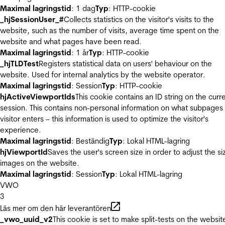
Maximal lagringstid
: 1 dag
Typ
: HTTP-cookie
_hjSessionUser_#
Collects statistics on the visitor's visits to the
website, such as the number of visits, average time spent on the
website and what pages have been read.
Maximal lagringstid
: 1 år
Typ
: HTTP-cookie
_hjTLDTest
Registers statistical data on users' behaviour on the
website. Used for internal analytics by the website operator.
Maximal lagringstid
: Session
Typ
: HTTP-cookie
hjActiveViewportIds
This cookie contains an ID string on the curr
session. This contains non-personal information on what subpages
visitor enters – this information is used to optimize the visitor's
experience.
Maximal lagringstid
: Beständig
Typ
: Lokal HTML-lagring
hjViewportId
Saves the user's screen size in order to adjust the si
images on the website.
Maximal lagringstid
: Session
Typ
: Lokal HTML-lagring
VWO
3
Läs mer om den här leverantören
_vwo_uuid_v2
This cookie is set to make split-tests on the websit