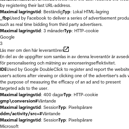
by registering their last URL-address.
Maximal lagringstid
: Beständig
Typ
: Lokal HTML-lagring
_fbp
Used by Facebook to deliver a series of advertisement produ
such as real time bidding from third party advertisers.
Maximal lagringstid
: 3 månader
Typ
: HTTP-cookie
Google
3
Läs mer om den här leverantören
En del av de uppgifter som samlas in av denna leverantör är avse
för personalisering och mätning av annonseringseffektivitet.
IDE
Used by Google DoubleClick to register and report the websit
user's actions after viewing or clicking one of the advertiser's ads 
the purpose of measuring the efficacy of an ad and to present
targeted ads to the user.
Maximal lagringstid
: 400 dagar
Typ
: HTTP-cookie
gmp\conversion#
Väntande
Maximal lagringstid
: Session
Typ
: Pixelspårare
ddm/activity/src=#
Väntande
Maximal lagringstid
: Session
Typ
: Pixelspårare
Microsoft