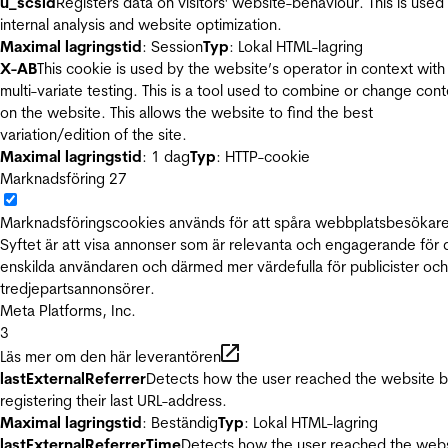
u_scsid
Registers data on visitors' website-behaviour. This is used 
internal analysis and website optimization.
Maximal lagringstid
: Session
Typ
: Lokal HTML-lagring
X-AB
This cookie is used by the website’s operator in context with
multi-variate testing. This is a tool used to combine or change con
on the website. This allows the website to find the best
variation/edition of the site.
Maximal lagringstid
: 1 dag
Typ
: HTTP-cookie
Marknadsföring
27
Marknadsföringscookies används för att spåra webbplatsbesökare
Syftet är att visa annonser som är relevanta och engagerande för
enskilda användaren och därmed mer värdefulla för publicister och
tredjepartsannonsörer.
Meta Platforms, Inc.
3
Läs mer om den här leverantören
lastExternalReferrer
Detects how the user reached the website 
registering their last URL-address.
Maximal lagringstid
: Beständig
Typ
: Lokal HTML-lagring
lastExternalReferrerTime
Detects how the user reached the web