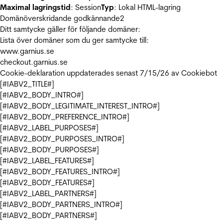
Maximal lagringstid
: Session
Typ
: Lokal HTML-lagring
Domänöverskridande godkännande
2
Ditt samtycke gäller för följande domäner:
Lista över domäner som du ger samtycke till:
www.garnius.se
checkout.garnius.se
Cookie-deklaration uppdaterades senast 7/15/26 av
Cookiebot
[#IABV2_TITLE#]
[#IABV2_BODY_INTRO#]
[#IABV2_BODY_LEGITIMATE_INTEREST_INTRO#]
[#IABV2_BODY_PREFERENCE_INTRO#]
[#IABV2_LABEL_PURPOSES#]
[#IABV2_BODY_PURPOSES_INTRO#]
[#IABV2_BODY_PURPOSES#]
[#IABV2_LABEL_FEATURES#]
[#IABV2_BODY_FEATURES_INTRO#]
[#IABV2_BODY_FEATURES#]
[#IABV2_LABEL_PARTNERS#]
[#IABV2_BODY_PARTNERS_INTRO#]
[#IABV2_BODY_PARTNERS#]