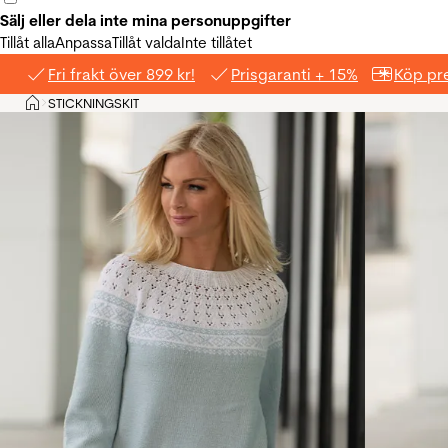
Sälj eller dela inte mina personuppgifter
Tillåt alla
Anpassa
Tillåt valda
Inte tillåtet
Fri frakt över 899 kr!
Prisgaranti + 15%
Köp pre
Hem
STICKNINGSKIT
>