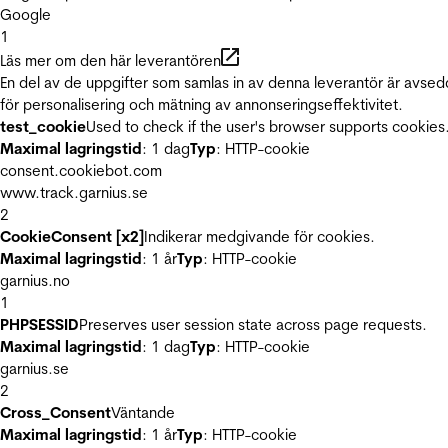
Google
1
Läs mer om den här leverantören
En del av de uppgifter som samlas in av denna leverantör är avse
för personalisering och mätning av annonseringseffektivitet.
test_cookie
Used to check if the user's browser supports cookies
Maximal lagringstid
: 1 dag
Typ
: HTTP-cookie
consent.cookiebot.com
www.track.garnius.se
2
CookieConsent [x2]
Indikerar medgivande för cookies.
Maximal lagringstid
: 1 år
Typ
: HTTP-cookie
garnius.no
1
PHPSESSID
Preserves user session state across page requests.
Maximal lagringstid
: 1 dag
Typ
: HTTP-cookie
garnius.se
2
Cross_Consent
Väntande
Maximal lagringstid
: 1 år
Typ
: HTTP-cookie