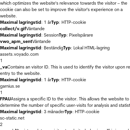
which optimizes the website's relevance towards the visitor – the
cookie can also be set to improve the visitor's experience on a
website.
Maximal lagringstid
: 1 år
Typ
: HTTP-cookie
collect/v.gif
Väntande
Maximal lagringstid
: Session
Typ
: Pixelspårare
vwo_apm_sent
Väntande
Maximal lagringstid
: Beständig
Typ
: Lokal HTML-lagring
assets.voyado.com
1
_va
Contains an visitor ID. This is used to identify the visitor upon r
entry to the website.
Maximal lagringstid
: 1 år
Typ
: HTTP-cookie
garnius.se
1
FPAU
Assigns a specific ID to the visitor. This allows the website to
determine the number of specific user-visits for analysis and statist
Maximal lagringstid
: 3 månader
Typ
: HTTP-cookie
sc-static.net
2