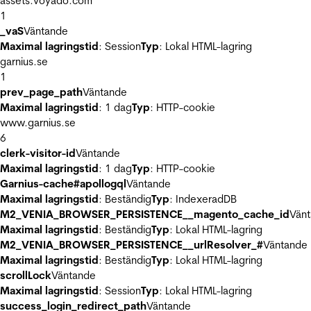
assets.voyado.com
1
_vaS
Väntande
Maximal lagringstid
: Session
Typ
: Lokal HTML-lagring
garnius.se
1
prev_page_path
Väntande
Maximal lagringstid
: 1 dag
Typ
: HTTP-cookie
www.garnius.se
6
clerk-visitor-id
Väntande
Maximal lagringstid
: 1 dag
Typ
: HTTP-cookie
Garnius-cache#apollogql
Väntande
Maximal lagringstid
: Beständig
Typ
: IndexeradDB
M2_VENIA_BROWSER_PERSISTENCE__magento_cache_id
Vän
Maximal lagringstid
: Beständig
Typ
: Lokal HTML-lagring
M2_VENIA_BROWSER_PERSISTENCE__urlResolver_#
Väntande
Maximal lagringstid
: Beständig
Typ
: Lokal HTML-lagring
scrollLock
Väntande
Maximal lagringstid
: Session
Typ
: Lokal HTML-lagring
success_login_redirect_path
Väntande