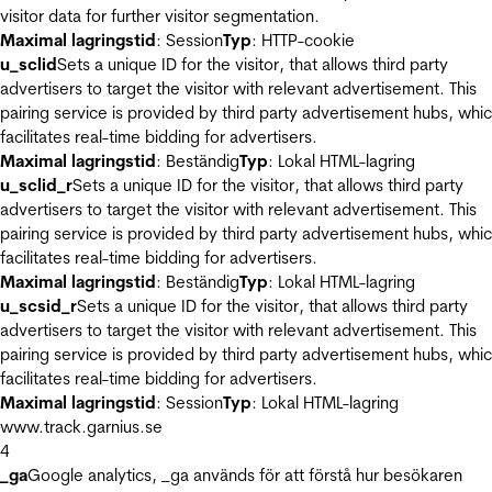
visitor data for further visitor segmentation.
Maximal lagringstid
: Session
Typ
: HTTP-cookie
u_sclid
Sets a unique ID for the visitor, that allows third party
advertisers to target the visitor with relevant advertisement. This
pairing service is provided by third party advertisement hubs, whi
facilitates real-time bidding for advertisers.
Maximal lagringstid
: Beständig
Typ
: Lokal HTML-lagring
u_sclid_r
Sets a unique ID for the visitor, that allows third party
advertisers to target the visitor with relevant advertisement. This
pairing service is provided by third party advertisement hubs, whi
facilitates real-time bidding for advertisers.
Maximal lagringstid
: Beständig
Typ
: Lokal HTML-lagring
u_scsid_r
Sets a unique ID for the visitor, that allows third party
advertisers to target the visitor with relevant advertisement. This
pairing service is provided by third party advertisement hubs, whi
facilitates real-time bidding for advertisers.
Maximal lagringstid
: Session
Typ
: Lokal HTML-lagring
www.track.garnius.se
4
_ga
Google analytics, _ga används för att förstå hur besökaren