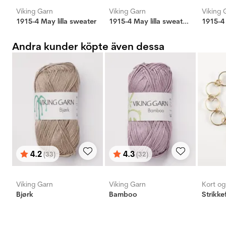
Viking Garn
Viking Garn
Viking 
1915-4 May lilla sweater
1915-4 May lilla sweater grøn
Andra kunder köpte även dessa
4.2
4.3
(33)
(32)
Betyg:
utav 5 stjärnor
Betyg:
utav 5 stjärnor
Viking Garn
Viking Garn
Kort o
Bjørk
Bamboo
Strikke