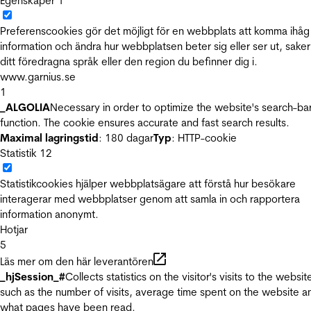
Egenskaper
1
Preferenscookies gör det möjligt för en webbplats att komma ihåg
information och ändra hur webbplatsen beter sig eller ser ut, sake
ditt föredragna språk eller den region du befinner dig i.
www.garnius.se
1
_ALGOLIA
Necessary in order to optimize the website's search-ba
function. The cookie ensures accurate and fast search results.
Maximal lagringstid
: 180 dagar
Typ
: HTTP-cookie
Statistik
12
Statistikcookies hjälper webbplatsägare att förstå hur besökare
interagerar med webbplatser genom att samla in och rapportera
information anonymt.
Hotjar
5
Läs mer om den här leverantören
_hjSession_#
Collects statistics on the visitor's visits to the websit
such as the number of visits, average time spent on the website a
what pages have been read.