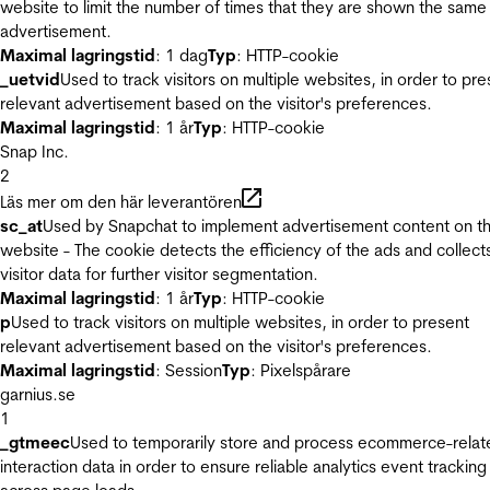
website to limit the number of times that they are shown the same
advertisement.
Maximal lagringstid
: 1 dag
Typ
: HTTP-cookie
_uetvid
Used to track visitors on multiple websites, in order to pre
relevant advertisement based on the visitor's preferences.
Maximal lagringstid
: 1 år
Typ
: HTTP-cookie
Snap Inc.
2
Läs mer om den här leverantören
sc_at
Used by Snapchat to implement advertisement content on t
website - The cookie detects the efficiency of the ads and collect
visitor data for further visitor segmentation.
Maximal lagringstid
: 1 år
Typ
: HTTP-cookie
p
Used to track visitors on multiple websites, in order to present
relevant advertisement based on the visitor's preferences.
Maximal lagringstid
: Session
Typ
: Pixelspårare
garnius.se
1
_gtmeec
Used to temporarily store and process ecommerce-relat
interaction data in order to ensure reliable analytics event tracking