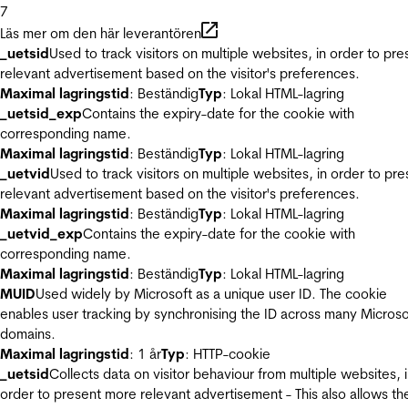
7
Läs mer om den här leverantören
_uetsid
Used to track visitors on multiple websites, in order to pre
relevant advertisement based on the visitor's preferences.
Maximal lagringstid
: Beständig
Typ
: Lokal HTML-lagring
_uetsid_exp
Contains the expiry-date for the cookie with
corresponding name.
Maximal lagringstid
: Beständig
Typ
: Lokal HTML-lagring
_uetvid
Used to track visitors on multiple websites, in order to pre
relevant advertisement based on the visitor's preferences.
Maximal lagringstid
: Beständig
Typ
: Lokal HTML-lagring
_uetvid_exp
Contains the expiry-date for the cookie with
corresponding name.
Maximal lagringstid
: Beständig
Typ
: Lokal HTML-lagring
MUID
Used widely by Microsoft as a unique user ID. The cookie
enables user tracking by synchronising the ID across many Microso
domains.
Maximal lagringstid
: 1 år
Typ
: HTTP-cookie
_uetsid
Collects data on visitor behaviour from multiple websites, 
order to present more relevant advertisement - This also allows th