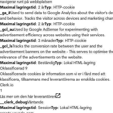
navigerar runt på webbplatsen
Maximal lagringstid
: 2 år
Typ
: HTTP-cookie
_ga_#
Used to send data to Google Analytics about the visitor's d
and behavior. Tracks the visitor across devices and marketing chan
Maximal lagringstid
: 2 år
Typ
: HTTP-cookie
_gcl_au
Used by Google AdSense for experimenting with
advertisement efficiency across websites using their services.
Maximal lagringstid
: 3 månader
Typ
: HTTP-cookie
_gcl_ls
Tracks the conversion rate between the user and the
advertisement banners on the website - This serves to optimise th
relevance of the advertisements on the website.
Maximal lagringstid
: Beständig
Typ
: Lokal HTML-lagring
Oklassificerad
9
Oklassificerade cookies är information som vi er i färd med att
klassificera, tillsammans med leverantörerna av enskilda cookies.
Clerk.io
1
Läs mer om den här leverantören
__clerk_debug
Väntande
Maximal lagringstid
: Session
Typ
: Lokal HTML-lagring