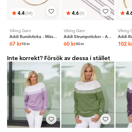
4.4
4.6
4.
(34)
(5)
Betyg:
utav 5 stjärnor
Betyg:
utav 5 stjärnor
Bety
utav 
Viking Garn
Viking Garn
Viking 
Addi Rundsticka - Mässing
Addi Strumpstickor - Aluminium
67
kr
60
kr
102
k
95
kr
85
kr
Inte korrekt? Försök av dessa i stället