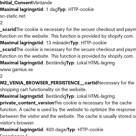
Initial_Consent
Väntande
Maximal lagringstid
: 1 dag
Typ
: HTTP-cookie
sc-static.net
2
_scsrid
The cookie is necessary for the secure checkout and pay
function on the website. This function is provided by shopify.com.
Maximal lagringstid
: 13 månader
Typ
: HTTP-cookie
_scsrid
The cookie is necessary for the secure checkout and pay
function on the website. This function is provided by shopify.com.
Maximal lagringstid
: Beständig
Typ
: Lokal HTML-lagring
www.garnius.se
2
M2_VENIA_BROWSER_PERSISTENCE__cartId
Necessary for the
shopping cart functionality on the website.
Maximal lagringstid
: Beständig
Typ
: Lokal HTML-lagring
private_content_version
This cookie is necessary for the cache
function. A cache is used by the website to optimize the response
between the visitor and the website. The cache is usually stored o
visitor’s browser.
Maximal lagringstid
: 400 dagar
Typ
: HTTP-cookie