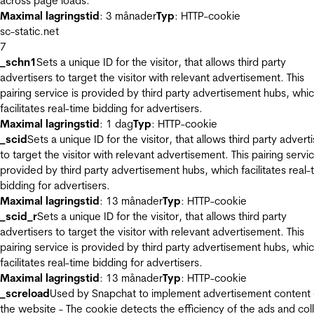
across page loads.
Maximal lagringstid
: 3 månader
Typ
: HTTP-cookie
sc-static.net
7
_schn1
Sets a unique ID for the visitor, that allows third party
advertisers to target the visitor with relevant advertisement. This
pairing service is provided by third party advertisement hubs, whi
facilitates real-time bidding for advertisers.
Maximal lagringstid
: 1 dag
Typ
: HTTP-cookie
_scid
Sets a unique ID for the visitor, that allows third party advert
to target the visitor with relevant advertisement. This pairing servic
provided by third party advertisement hubs, which facilitates real-
bidding for advertisers.
Maximal lagringstid
: 13 månader
Typ
: HTTP-cookie
_scid_r
Sets a unique ID for the visitor, that allows third party
advertisers to target the visitor with relevant advertisement. This
pairing service is provided by third party advertisement hubs, whi
facilitates real-time bidding for advertisers.
Maximal lagringstid
: 13 månader
Typ
: HTTP-cookie
_screload
Used by Snapchat to implement advertisement content
the website - The cookie detects the efficiency of the ads and col