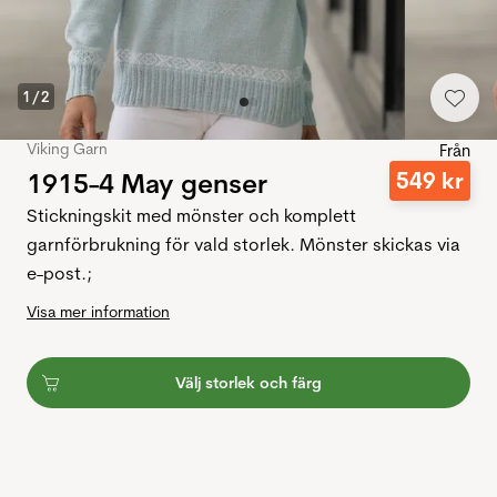
1
/
2
Viking Garn
Från
1915-4 May genser
549
kr
Stickningskit med mönster och komplett
garnförbrukning för vald storlek. Mönster skickas via
e-post.;
Visa mer information
Välj storlek och färg