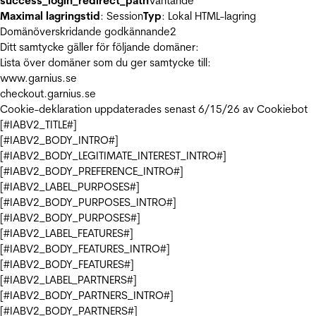
success_login_redirect_path
Väntande
Maximal lagringstid
: Session
Typ
: Lokal HTML-lagring
Domänöverskridande godkännande
2
Ditt samtycke gäller för följande domäner:
Lista över domäner som du ger samtycke till:
www.garnius.se
checkout.garnius.se
Cookie-deklaration uppdaterades senast 6/15/26 av
Cookiebot
[#IABV2_TITLE#]
[#IABV2_BODY_INTRO#]
[#IABV2_BODY_LEGITIMATE_INTEREST_INTRO#]
[#IABV2_BODY_PREFERENCE_INTRO#]
[#IABV2_LABEL_PURPOSES#]
[#IABV2_BODY_PURPOSES_INTRO#]
[#IABV2_BODY_PURPOSES#]
[#IABV2_LABEL_FEATURES#]
[#IABV2_BODY_FEATURES_INTRO#]
[#IABV2_BODY_FEATURES#]
[#IABV2_LABEL_PARTNERS#]
[#IABV2_BODY_PARTNERS_INTRO#]
[#IABV2_BODY_PARTNERS#]