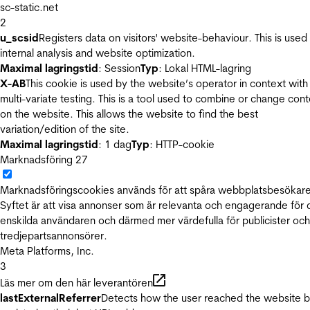
sc-static.net
2
u_scsid
Registers data on visitors' website-behaviour. This is used 
internal analysis and website optimization.
Maximal lagringstid
: Session
Typ
: Lokal HTML-lagring
X-AB
This cookie is used by the website’s operator in context with
multi-variate testing. This is a tool used to combine or change con
on the website. This allows the website to find the best
variation/edition of the site.
Maximal lagringstid
: 1 dag
Typ
: HTTP-cookie
Marknadsföring
27
Marknadsföringscookies används för att spåra webbplatsbesökare
Syftet är att visa annonser som är relevanta och engagerande för
enskilda användaren och därmed mer värdefulla för publicister och
tredjepartsannonsörer.
Meta Platforms, Inc.
3
Läs mer om den här leverantören
lastExternalReferrer
Detects how the user reached the website 