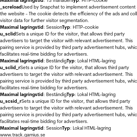
Maximal lagringstid
: 13 månader
Typ
: HTTP-cookie
_screload
Used by Snapchat to implement advertisement content
the website - The cookie detects the efficiency of the ads and col
visitor data for further visitor segmentation.
Maximal lagringstid
: Session
Typ
: HTTP-cookie
u_sclid
Sets a unique ID for the visitor, that allows third party
advertisers to target the visitor with relevant advertisement. This
pairing service is provided by third party advertisement hubs, whi
facilitates real-time bidding for advertisers.
Maximal lagringstid
: Beständig
Typ
: Lokal HTML-lagring
u_sclid_r
Sets a unique ID for the visitor, that allows third party
advertisers to target the visitor with relevant advertisement. This
pairing service is provided by third party advertisement hubs, whi
facilitates real-time bidding for advertisers.
Maximal lagringstid
: Beständig
Typ
: Lokal HTML-lagring
u_scsid_r
Sets a unique ID for the visitor, that allows third party
advertisers to target the visitor with relevant advertisement. This
pairing service is provided by third party advertisement hubs, whi
facilitates real-time bidding for advertisers.
Maximal lagringstid
: Session
Typ
: Lokal HTML-lagring
www.track.garnius.se