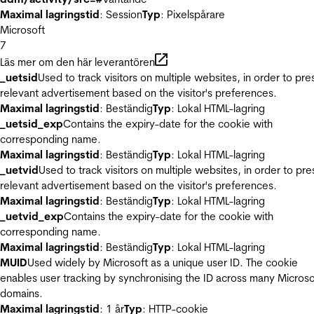
Maximal lagringstid
: Session
Typ
: Pixelspårare
Microsoft
7
Läs mer om den här leverantören
_uetsid
Used to track visitors on multiple websites, in order to pre
relevant advertisement based on the visitor's preferences.
Maximal lagringstid
: Beständig
Typ
: Lokal HTML-lagring
_uetsid_exp
Contains the expiry-date for the cookie with
corresponding name.
Maximal lagringstid
: Beständig
Typ
: Lokal HTML-lagring
_uetvid
Used to track visitors on multiple websites, in order to pre
relevant advertisement based on the visitor's preferences.
Maximal lagringstid
: Beständig
Typ
: Lokal HTML-lagring
_uetvid_exp
Contains the expiry-date for the cookie with
corresponding name.
Maximal lagringstid
: Beständig
Typ
: Lokal HTML-lagring
MUID
Used widely by Microsoft as a unique user ID. The cookie
enables user tracking by synchronising the ID across many Microso
domains.
Maximal lagringstid
: 1 år
Typ
: HTTP-cookie