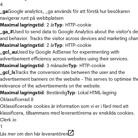
4
_ga
Google analytics, _ga används för att förstå hur besökaren
navigerar runt på webbplatsen
Maximal lagringstid
: 2 år
Typ
: HTTP-cookie
_ga_#
Used to send data to Google Analytics about the visitor's d
and behavior. Tracks the visitor across devices and marketing chan
Maximal lagringstid
: 2 år
Typ
: HTTP-cookie
_gcl_au
Used by Google AdSense for experimenting with
advertisement efficiency across websites using their services.
Maximal lagringstid
: 3 månader
Typ
: HTTP-cookie
_gcl_ls
Tracks the conversion rate between the user and the
advertisement banners on the website - This serves to optimise th
relevance of the advertisements on the website.
Maximal lagringstid
: Beständig
Typ
: Lokal HTML-lagring
Oklassificerad
8
Oklassificerade cookies är information som vi er i färd med att
klassificera, tillsammans med leverantörerna av enskilda cookies.
Clerk.io
1
Läs mer om den här leverantören