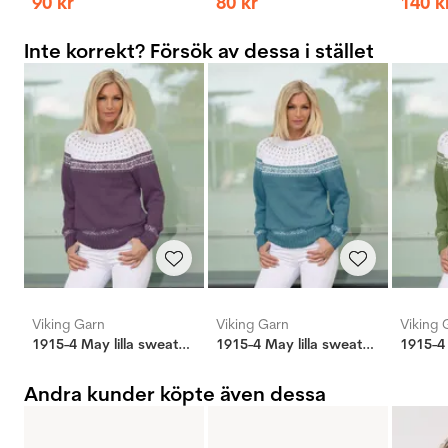
90
kr
80
kr
140
k
Inte korrekt? Försök av dessa i stället
Viking Garn
Viking Garn
Viking 
1915-4 May lilla sweater mørk lilla
1915-4 May lilla sweater mørk petroleum
Andra kunder köpte även dessa