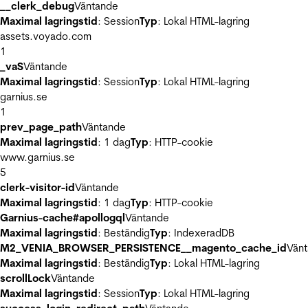
__clerk_debug
Väntande
Maximal lagringstid
: Session
Typ
: Lokal HTML-lagring
assets.voyado.com
1
_vaS
Väntande
Maximal lagringstid
: Session
Typ
: Lokal HTML-lagring
garnius.se
1
prev_page_path
Väntande
Maximal lagringstid
: 1 dag
Typ
: HTTP-cookie
www.garnius.se
5
clerk-visitor-id
Väntande
Maximal lagringstid
: 1 dag
Typ
: HTTP-cookie
Garnius-cache#apollogql
Väntande
Maximal lagringstid
: Beständig
Typ
: IndexeradDB
M2_VENIA_BROWSER_PERSISTENCE__magento_cache_id
Vän
Maximal lagringstid
: Beständig
Typ
: Lokal HTML-lagring
scrollLock
Väntande
Maximal lagringstid
: Session
Typ
: Lokal HTML-lagring