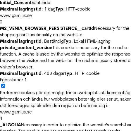
Initial_Consent
Väntande
Maximal lagringstid
: 1 dag
Typ
: HTTP-cookie
www.garnius.se
2
M2_VENIA_BROWSER_PERSISTENCE__cartId
Necessary for the
shopping cart functionality on the website.
Maximal lagringstid
: Beständig
Typ
: Lokal HTML-lagring
private_content_version
This cookie is necessary for the cache
function. A cache is used by the website to optimize the response
between the visitor and the website. The cache is usually stored o
visitor’s browser.
Maximal lagringstid
: 400 dagar
Typ
: HTTP-cookie
Egenskaper
1
Preferenscookies gör det möjligt för en webbplats att komma ihåg
information och ändra hur webbplatsen beter sig eller ser ut, sake
ditt föredragna språk eller den region du befinner dig i.
www.garnius.se
1
_ALGOLIA
Necessary in order to optimize the website's search-ba