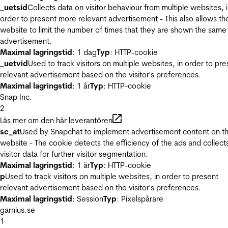
_uetsid
Collects data on visitor behaviour from multiple websites, 
order to present more relevant advertisement - This also allows th
website to limit the number of times that they are shown the same
advertisement.
Maximal lagringstid
: 1 dag
Typ
: HTTP-cookie
_uetvid
Used to track visitors on multiple websites, in order to pre
relevant advertisement based on the visitor's preferences.
Maximal lagringstid
: 1 år
Typ
: HTTP-cookie
Snap Inc.
2
Läs mer om den här leverantören
sc_at
Used by Snapchat to implement advertisement content on t
website - The cookie detects the efficiency of the ads and collect
visitor data for further visitor segmentation.
Maximal lagringstid
: 1 år
Typ
: HTTP-cookie
p
Used to track visitors on multiple websites, in order to present
relevant advertisement based on the visitor's preferences.
Maximal lagringstid
: Session
Typ
: Pixelspårare
garnius.se
1