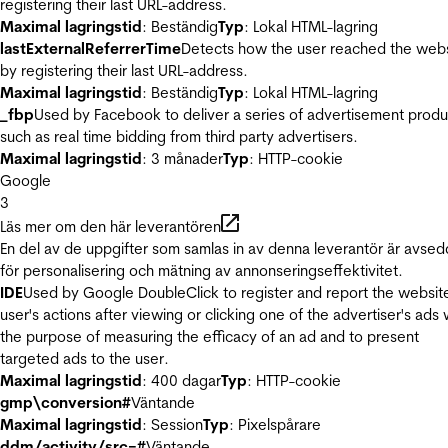
registering their last URL-address.
Maximal lagringstid
: Beständig
Typ
: Lokal HTML-lagring
lastExternalReferrerTime
Detects how the user reached the web
by registering their last URL-address.
Maximal lagringstid
: Beständig
Typ
: Lokal HTML-lagring
_fbp
Used by Facebook to deliver a series of advertisement produ
such as real time bidding from third party advertisers.
Maximal lagringstid
: 3 månader
Typ
: HTTP-cookie
Google
3
Läs mer om den här leverantören
En del av de uppgifter som samlas in av denna leverantör är avse
för personalisering och mätning av annonseringseffektivitet.
IDE
Used by Google DoubleClick to register and report the websit
user's actions after viewing or clicking one of the advertiser's ads 
the purpose of measuring the efficacy of an ad and to present
targeted ads to the user.
Maximal lagringstid
: 400 dagar
Typ
: HTTP-cookie
gmp\conversion#
Väntande
Maximal lagringstid
: Session
Typ
: Pixelspårare
ddm/activity/src=#
Väntande