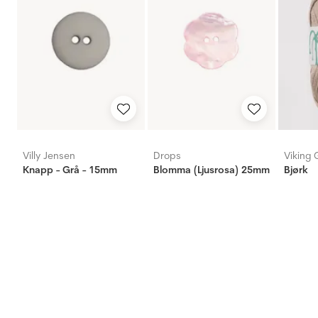
Villy Jensen
Drops
Viking 
Knapp - Grå - 15mm
Blomma (Ljusrosa) 25mm
Bjørk