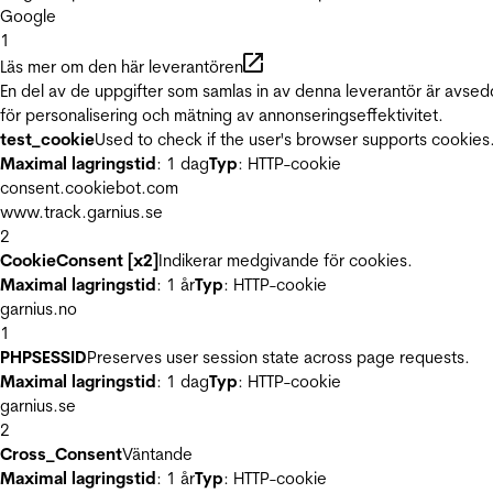
Google
1
Läs mer om den här leverantören
En del av de uppgifter som samlas in av denna leverantör är avse
för personalisering och mätning av annonseringseffektivitet.
test_cookie
Used to check if the user's browser supports cookies
Maximal lagringstid
: 1 dag
Typ
: HTTP-cookie
consent.cookiebot.com
www.track.garnius.se
2
CookieConsent [x2]
Indikerar medgivande för cookies.
Maximal lagringstid
: 1 år
Typ
: HTTP-cookie
garnius.no
1
PHPSESSID
Preserves user session state across page requests.
Maximal lagringstid
: 1 dag
Typ
: HTTP-cookie
garnius.se
2
Cross_Consent
Väntande
Maximal lagringstid
: 1 år
Typ
: HTTP-cookie