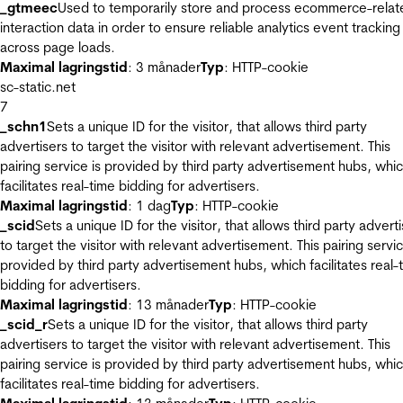
_gtmeec
Used to temporarily store and process ecommerce-relat
interaction data in order to ensure reliable analytics event tracking
across page loads.
Maximal lagringstid
: 3 månader
Typ
: HTTP-cookie
sc-static.net
7
_schn1
Sets a unique ID for the visitor, that allows third party
advertisers to target the visitor with relevant advertisement. This
pairing service is provided by third party advertisement hubs, whi
facilitates real-time bidding for advertisers.
Maximal lagringstid
: 1 dag
Typ
: HTTP-cookie
_scid
Sets a unique ID for the visitor, that allows third party advert
to target the visitor with relevant advertisement. This pairing servic
provided by third party advertisement hubs, which facilitates real-
bidding for advertisers.
Maximal lagringstid
: 13 månader
Typ
: HTTP-cookie
_scid_r
Sets a unique ID for the visitor, that allows third party
advertisers to target the visitor with relevant advertisement. This
pairing service is provided by third party advertisement hubs, whi
facilitates real-time bidding for advertisers.