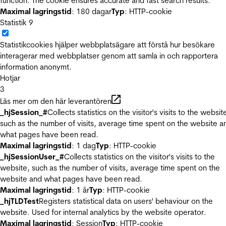
function. The cookie ensures accurate and fast search results.
Maximal lagringstid
: 180 dagar
Typ
: HTTP-cookie
Statistik
9
Statistikcookies hjälper webbplatsägare att förstå hur besökare
interagerar med webbplatser genom att samla in och rapportera
information anonymt.
Hotjar
3
Läs mer om den här leverantören
_hjSession_#
Collects statistics on the visitor's visits to the websit
such as the number of visits, average time spent on the website a
what pages have been read.
Maximal lagringstid
: 1 dag
Typ
: HTTP-cookie
_hjSessionUser_#
Collects statistics on the visitor's visits to the
website, such as the number of visits, average time spent on the
website and what pages have been read.
Maximal lagringstid
: 1 år
Typ
: HTTP-cookie
_hjTLDTest
Registers statistical data on users' behaviour on the
website. Used for internal analytics by the website operator.
Maximal lagringstid
: Session
Typ
: HTTP-cookie