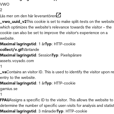
VWO
2
Läs mer om den här leverantören
_vwo_uuid_v2
This cookie is set to make split-tests on the websit
which optimizes the website's relevance towards the visitor – the
cookie can also be set to improve the visitor's experience on a
website.
Maximal lagringstid
: 1 år
Typ
: HTTP-cookie
collect/v.gif
Väntande
Maximal lagringstid
: Session
Typ
: Pixelspårare
assets.voyado.com
1
_va
Contains an visitor ID. This is used to identify the visitor upon r
entry to the website.
Maximal lagringstid
: 1 år
Typ
: HTTP-cookie
garnius.se
1
FPAU
Assigns a specific ID to the visitor. This allows the website to
determine the number of specific user-visits for analysis and statist
Maximal lagringstid
: 3 månader
Typ
: HTTP-cookie