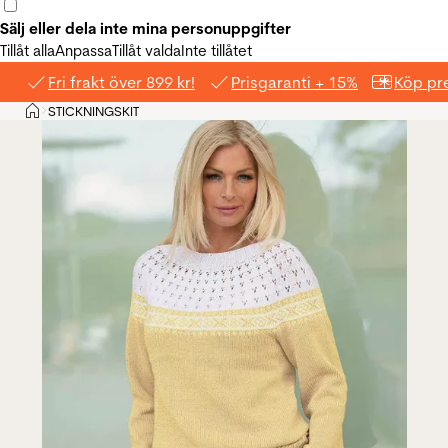
Sälj eller dela inte mina personuppgifter
Tillåt alla
Anpassa
Tillåt valda
Inte tillåtet
Fri frakt över 899 kr!
Prisgaranti + 15%
Köp pre
Hem
STICKNINGSKIT
>