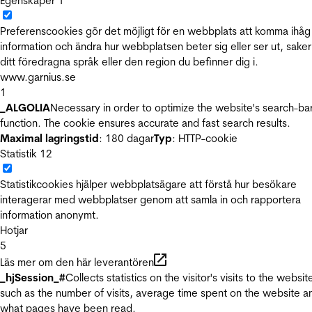
Egenskaper
1
Preferenscookies gör det möjligt för en webbplats att komma ihåg
information och ändra hur webbplatsen beter sig eller ser ut, sake
ditt föredragna språk eller den region du befinner dig i.
www.garnius.se
1
_ALGOLIA
Necessary in order to optimize the website's search-ba
function. The cookie ensures accurate and fast search results.
Maximal lagringstid
: 180 dagar
Typ
: HTTP-cookie
Statistik
12
Statistikcookies hjälper webbplatsägare att förstå hur besökare
interagerar med webbplatser genom att samla in och rapportera
information anonymt.
Hotjar
5
Läs mer om den här leverantören
_hjSession_#
Collects statistics on the visitor's visits to the websit
such as the number of visits, average time spent on the website a
what pages have been read.