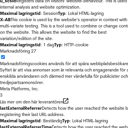
u_scsid
Registers data on visitors' website-behaviour. This is used 
internal analysis and website optimization.
Maximal lagringstid
: Session
Typ
: Lokal HTML-lagring
X-AB
This cookie is used by the website’s operator in context with
multi-variate testing. This is a tool used to combine or change con
on the website. This allows the website to find the best
variation/edition of the site.
Maximal lagringstid
: 1 dag
Typ
: HTTP-cookie
Marknadsföring
27
Marknadsföringscookies används för att spåra webbplatsbesökare
Syftet är att visa annonser som är relevanta och engagerande för
enskilda användaren och därmed mer värdefulla för publicister och
tredjepartsannonsörer.
Meta Platforms, Inc.
3
Läs mer om den här leverantören
lastExternalReferrer
Detects how the user reached the website 
registering their last URL-address.
Maximal lagringstid
: Beständig
Typ
: Lokal HTML-lagring
lastExternalReferrerTime
Detects how the user reached the web