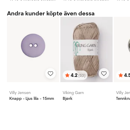
Andra kunder köpte även dessa
4.2
4.
(33)
Betyg:
utav 5 stjärnor
Bety
utav 
Villy Jensen
Viking Garn
Villy J
Knapp - Ljus lila - 15mm
Bjørk