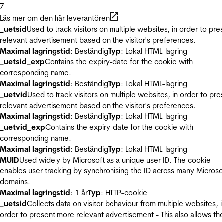
7
Läs mer om den här leverantören
_uetsid
Used to track visitors on multiple websites, in order to pre
relevant advertisement based on the visitor's preferences.
Maximal lagringstid
: Beständig
Typ
: Lokal HTML-lagring
_uetsid_exp
Contains the expiry-date for the cookie with
corresponding name.
Maximal lagringstid
: Beständig
Typ
: Lokal HTML-lagring
_uetvid
Used to track visitors on multiple websites, in order to pre
relevant advertisement based on the visitor's preferences.
Maximal lagringstid
: Beständig
Typ
: Lokal HTML-lagring
_uetvid_exp
Contains the expiry-date for the cookie with
corresponding name.
Maximal lagringstid
: Beständig
Typ
: Lokal HTML-lagring
MUID
Used widely by Microsoft as a unique user ID. The cookie
enables user tracking by synchronising the ID across many Microso
domains.
Maximal lagringstid
: 1 år
Typ
: HTTP-cookie
_uetsid
Collects data on visitor behaviour from multiple websites, 
order to present more relevant advertisement - This also allows th