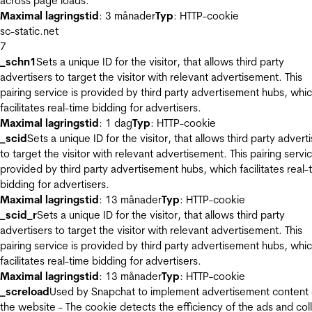
across page loads.
Maximal lagringstid
: 3 månader
Typ
: HTTP-cookie
sc-static.net
7
_schn1
Sets a unique ID for the visitor, that allows third party
advertisers to target the visitor with relevant advertisement. This
pairing service is provided by third party advertisement hubs, whi
facilitates real-time bidding for advertisers.
Maximal lagringstid
: 1 dag
Typ
: HTTP-cookie
_scid
Sets a unique ID for the visitor, that allows third party advert
to target the visitor with relevant advertisement. This pairing servic
provided by third party advertisement hubs, which facilitates real-
bidding for advertisers.
Maximal lagringstid
: 13 månader
Typ
: HTTP-cookie
_scid_r
Sets a unique ID for the visitor, that allows third party
advertisers to target the visitor with relevant advertisement. This
pairing service is provided by third party advertisement hubs, whi
facilitates real-time bidding for advertisers.
Maximal lagringstid
: 13 månader
Typ
: HTTP-cookie
_screload
Used by Snapchat to implement advertisement content
the website - The cookie detects the efficiency of the ads and col