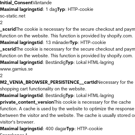
Initial_Consent
Väntande
Maximal lagringstid
: 1 dag
Typ
: HTTP-cookie
sc-static.net
2
_scsrid
The cookie is necessary for the secure checkout and pay
function on the website. This function is provided by shopify.com.
Maximal lagringstid
: 13 månader
Typ
: HTTP-cookie
_scsrid
The cookie is necessary for the secure checkout and pay
function on the website. This function is provided by shopify.com.
Maximal lagringstid
: Beständig
Typ
: Lokal HTML-lagring
www.garnius.se
2
M2_VENIA_BROWSER_PERSISTENCE__cartId
Necessary for the
shopping cart functionality on the website.
Maximal lagringstid
: Beständig
Typ
: Lokal HTML-lagring
private_content_version
This cookie is necessary for the cache
function. A cache is used by the website to optimize the response
between the visitor and the website. The cache is usually stored o
visitor’s browser.
Maximal lagringstid
: 400 dagar
Typ
: HTTP-cookie