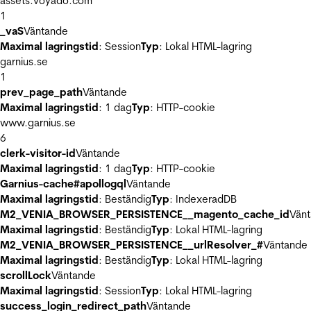
assets.voyado.com
1
_vaS
Väntande
Maximal lagringstid
: Session
Typ
: Lokal HTML-lagring
garnius.se
1
prev_page_path
Väntande
Maximal lagringstid
: 1 dag
Typ
: HTTP-cookie
www.garnius.se
6
clerk-visitor-id
Väntande
Maximal lagringstid
: 1 dag
Typ
: HTTP-cookie
Garnius-cache#apollogql
Väntande
Maximal lagringstid
: Beständig
Typ
: IndexeradDB
M2_VENIA_BROWSER_PERSISTENCE__magento_cache_id
Vän
Maximal lagringstid
: Beständig
Typ
: Lokal HTML-lagring
M2_VENIA_BROWSER_PERSISTENCE__urlResolver_#
Väntande
Maximal lagringstid
: Beständig
Typ
: Lokal HTML-lagring
scrollLock
Väntande
Maximal lagringstid
: Session
Typ
: Lokal HTML-lagring
success_login_redirect_path
Väntande