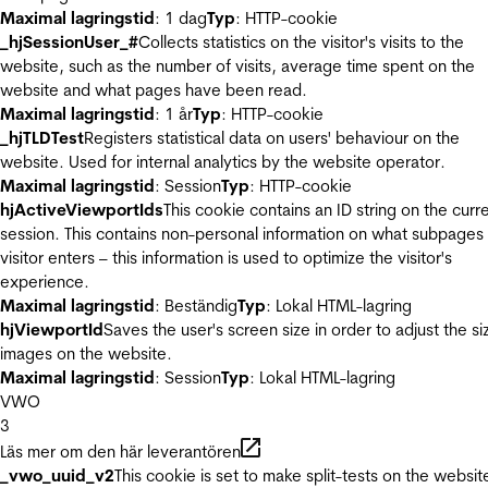
Maximal lagringstid
: 1 dag
Typ
: HTTP-cookie
_hjSessionUser_#
Collects statistics on the visitor's visits to the
website, such as the number of visits, average time spent on the
website and what pages have been read.
Maximal lagringstid
: 1 år
Typ
: HTTP-cookie
_hjTLDTest
Registers statistical data on users' behaviour on the
website. Used for internal analytics by the website operator.
Maximal lagringstid
: Session
Typ
: HTTP-cookie
hjActiveViewportIds
This cookie contains an ID string on the curr
session. This contains non-personal information on what subpages
visitor enters – this information is used to optimize the visitor's
experience.
Maximal lagringstid
: Beständig
Typ
: Lokal HTML-lagring
hjViewportId
Saves the user's screen size in order to adjust the si
images on the website.
Maximal lagringstid
: Session
Typ
: Lokal HTML-lagring
VWO
3
Läs mer om den här leverantören
_vwo_uuid_v2
This cookie is set to make split-tests on the websit