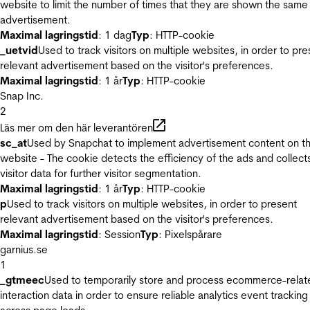
website to limit the number of times that they are shown the same
advertisement.
Maximal lagringstid
: 1 dag
Typ
: HTTP-cookie
_uetvid
Used to track visitors on multiple websites, in order to pre
relevant advertisement based on the visitor's preferences.
Maximal lagringstid
: 1 år
Typ
: HTTP-cookie
Snap Inc.
2
Läs mer om den här leverantören
sc_at
Used by Snapchat to implement advertisement content on t
website - The cookie detects the efficiency of the ads and collect
visitor data for further visitor segmentation.
Maximal lagringstid
: 1 år
Typ
: HTTP-cookie
p
Used to track visitors on multiple websites, in order to present
relevant advertisement based on the visitor's preferences.
Maximal lagringstid
: Session
Typ
: Pixelspårare
garnius.se
1
_gtmeec
Used to temporarily store and process ecommerce-relat
interaction data in order to ensure reliable analytics event tracking