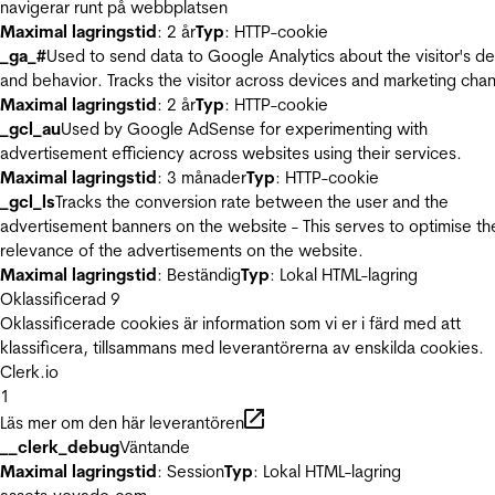
navigerar runt på webbplatsen
Maximal lagringstid
: 2 år
Typ
: HTTP-cookie
_ga_#
Used to send data to Google Analytics about the visitor's d
and behavior. Tracks the visitor across devices and marketing chan
Maximal lagringstid
: 2 år
Typ
: HTTP-cookie
_gcl_au
Used by Google AdSense for experimenting with
advertisement efficiency across websites using their services.
Maximal lagringstid
: 3 månader
Typ
: HTTP-cookie
_gcl_ls
Tracks the conversion rate between the user and the
advertisement banners on the website - This serves to optimise th
relevance of the advertisements on the website.
Maximal lagringstid
: Beständig
Typ
: Lokal HTML-lagring
Oklassificerad
9
Oklassificerade cookies är information som vi er i färd med att
klassificera, tillsammans med leverantörerna av enskilda cookies.
Clerk.io
1
Läs mer om den här leverantören
__clerk_debug
Väntande
Maximal lagringstid
: Session
Typ
: Lokal HTML-lagring