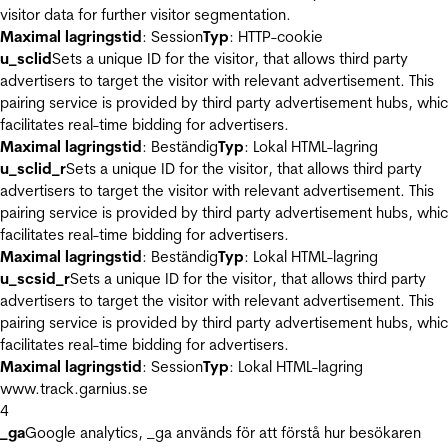
visitor data for further visitor segmentation.
Maximal lagringstid
: Session
Typ
: HTTP-cookie
u_sclid
Sets a unique ID for the visitor, that allows third party
advertisers to target the visitor with relevant advertisement. This
pairing service is provided by third party advertisement hubs, whi
facilitates real-time bidding for advertisers.
Maximal lagringstid
: Beständig
Typ
: Lokal HTML-lagring
u_sclid_r
Sets a unique ID for the visitor, that allows third party
advertisers to target the visitor with relevant advertisement. This
pairing service is provided by third party advertisement hubs, whi
facilitates real-time bidding for advertisers.
Maximal lagringstid
: Beständig
Typ
: Lokal HTML-lagring
u_scsid_r
Sets a unique ID for the visitor, that allows third party
advertisers to target the visitor with relevant advertisement. This
pairing service is provided by third party advertisement hubs, whi
facilitates real-time bidding for advertisers.
Maximal lagringstid
: Session
Typ
: Lokal HTML-lagring
www.track.garnius.se
4
_ga
Google analytics, _ga används för att förstå hur besökaren