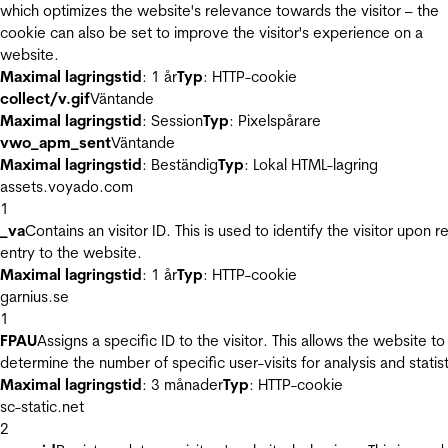
which optimizes the website's relevance towards the visitor – the
cookie can also be set to improve the visitor's experience on a
website.
Maximal lagringstid
: 1 år
Typ
: HTTP-cookie
collect/v.gif
Väntande
Maximal lagringstid
: Session
Typ
: Pixelspårare
vwo_apm_sent
Väntande
Maximal lagringstid
: Beständig
Typ
: Lokal HTML-lagring
assets.voyado.com
1
_va
Contains an visitor ID. This is used to identify the visitor upon r
entry to the website.
Maximal lagringstid
: 1 år
Typ
: HTTP-cookie
garnius.se
1
FPAU
Assigns a specific ID to the visitor. This allows the website to
determine the number of specific user-visits for analysis and statist
Maximal lagringstid
: 3 månader
Typ
: HTTP-cookie
sc-static.net
2