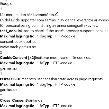
Google
1
Läs mer om den här leverantören
En del av de uppgifter som samlas in av denna leverantör är avse
för personalisering och mätning av annonseringseffektivitet.
test_cookie
Used to check if the user's browser supports cookies
Maximal lagringstid
: 1 dag
Typ
: HTTP-cookie
consent.cookiebot.com
www.track.garnius.se
2
CookieConsent [x2]
Indikerar medgivande för cookies.
Maximal lagringstid
: 1 år
Typ
: HTTP-cookie
garnius.no
1
PHPSESSID
Preserves user session state across page requests.
Maximal lagringstid
: 1 dag
Typ
: HTTP-cookie
garnius.se
2
Cross_Consent
Väntande
Maximal lagringstid
: 1 år
Typ
: HTTP-cookie