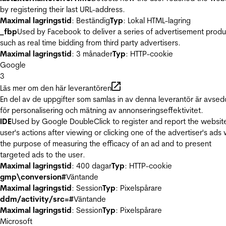
by registering their last URL-address.
Maximal lagringstid
: Beständig
Typ
: Lokal HTML-lagring
_fbp
Used by Facebook to deliver a series of advertisement produ
such as real time bidding from third party advertisers.
Maximal lagringstid
: 3 månader
Typ
: HTTP-cookie
Google
3
Läs mer om den här leverantören
En del av de uppgifter som samlas in av denna leverantör är avse
för personalisering och mätning av annonseringseffektivitet.
IDE
Used by Google DoubleClick to register and report the websit
user's actions after viewing or clicking one of the advertiser's ads 
the purpose of measuring the efficacy of an ad and to present
targeted ads to the user.
Maximal lagringstid
: 400 dagar
Typ
: HTTP-cookie
gmp\conversion#
Väntande
Maximal lagringstid
: Session
Typ
: Pixelspårare
ddm/activity/src=#
Väntande
Maximal lagringstid
: Session
Typ
: Pixelspårare
Microsoft