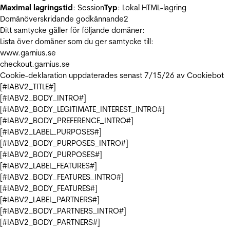
Maximal lagringstid
: Session
Typ
: Lokal HTML-lagring
Domänöverskridande godkännande
2
Ditt samtycke gäller för följande domäner:
Lista över domäner som du ger samtycke till:
www.garnius.se
checkout.garnius.se
Cookie-deklaration uppdaterades senast 7/15/26 av
Cookiebot
[#IABV2_TITLE#]
[#IABV2_BODY_INTRO#]
[#IABV2_BODY_LEGITIMATE_INTEREST_INTRO#]
[#IABV2_BODY_PREFERENCE_INTRO#]
[#IABV2_LABEL_PURPOSES#]
[#IABV2_BODY_PURPOSES_INTRO#]
[#IABV2_BODY_PURPOSES#]
[#IABV2_LABEL_FEATURES#]
[#IABV2_BODY_FEATURES_INTRO#]
[#IABV2_BODY_FEATURES#]
[#IABV2_LABEL_PARTNERS#]
[#IABV2_BODY_PARTNERS_INTRO#]
[#IABV2_BODY_PARTNERS#]