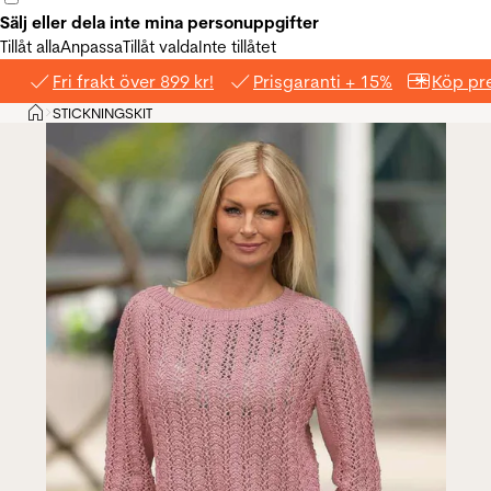
Sälj eller dela inte mina personuppgifter
Tillåt alla
Anpassa
Tillåt valda
Inte tillåtet
Fri frakt över 899 kr!
Prisgaranti + 15%
Köp pre
Hem
STICKNINGSKIT
>