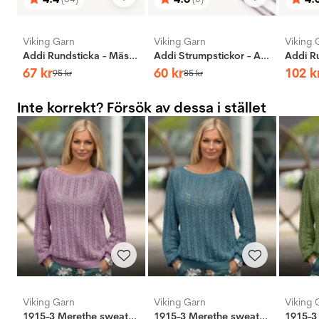
Betyg:
utav 5 stjärnor
Betyg:
utav 5 stjärnor
Bety
utav 
Viking Garn
Viking Garn
Viking 
Addi Rundsticka - Mässing
Addi Strumpstickor - Aluminium
67
kr
60
kr
102
k
95
kr
85
kr
Inte korrekt? Försök av dessa i stället
Viking Garn
Viking Garn
Viking 
1915-3 Merethe sweater lys lilla
1915-3 Merethe sweater petroleum