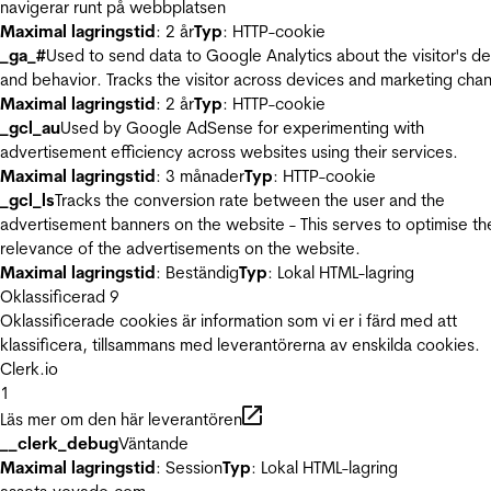
navigerar runt på webbplatsen
Maximal lagringstid
: 2 år
Typ
: HTTP-cookie
_ga_#
Used to send data to Google Analytics about the visitor's d
and behavior. Tracks the visitor across devices and marketing chan
Maximal lagringstid
: 2 år
Typ
: HTTP-cookie
_gcl_au
Used by Google AdSense for experimenting with
advertisement efficiency across websites using their services.
Maximal lagringstid
: 3 månader
Typ
: HTTP-cookie
_gcl_ls
Tracks the conversion rate between the user and the
advertisement banners on the website - This serves to optimise th
relevance of the advertisements on the website.
Maximal lagringstid
: Beständig
Typ
: Lokal HTML-lagring
Oklassificerad
9
Oklassificerade cookies är information som vi er i färd med att
klassificera, tillsammans med leverantörerna av enskilda cookies.
Clerk.io
1
Läs mer om den här leverantören
__clerk_debug
Väntande
Maximal lagringstid
: Session
Typ
: Lokal HTML-lagring