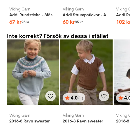
Viking Garn
Viking Garn
Viking 
Addi Rundsticka - Mässing
Addi Strumpstickor - Aluminium
67
kr
60
kr
102
k
95
kr
85
kr
Inte korrekt? Försök av dessa i stället
4.0
4.
(1)
Betyg:
utav 5 stjärnor
Bety
utav 
Viking Garn
Viking Garn
Viking 
2016-8 Ravn sweater
2016-8 Ravn sweater
2016-8