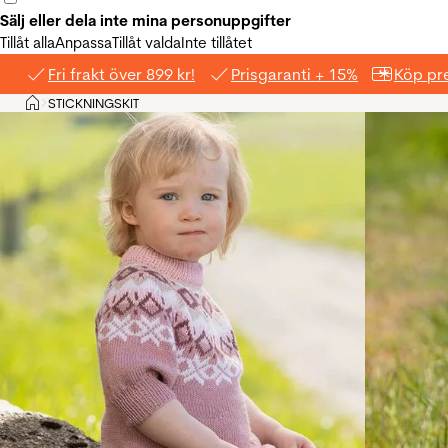
Sälj eller dela inte mina personuppgifter
Tillåt alla
Anpassa
Tillåt valda
Inte tillåtet
Fri frakt över 899 kr!
Prisgaranti + 15%
Köp pre
Hem
STICKNINGSKIT
>