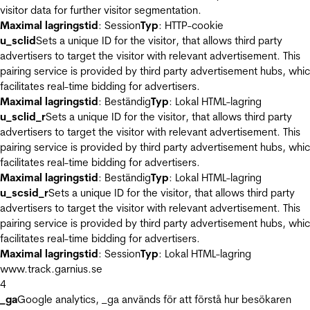
visitor data for further visitor segmentation.
Maximal lagringstid
: Session
Typ
: HTTP-cookie
u_sclid
Sets a unique ID for the visitor, that allows third party
advertisers to target the visitor with relevant advertisement. This
pairing service is provided by third party advertisement hubs, whi
facilitates real-time bidding for advertisers.
Maximal lagringstid
: Beständig
Typ
: Lokal HTML-lagring
u_sclid_r
Sets a unique ID for the visitor, that allows third party
advertisers to target the visitor with relevant advertisement. This
pairing service is provided by third party advertisement hubs, whi
facilitates real-time bidding for advertisers.
Maximal lagringstid
: Beständig
Typ
: Lokal HTML-lagring
u_scsid_r
Sets a unique ID for the visitor, that allows third party
advertisers to target the visitor with relevant advertisement. This
pairing service is provided by third party advertisement hubs, whi
facilitates real-time bidding for advertisers.
Maximal lagringstid
: Session
Typ
: Lokal HTML-lagring
www.track.garnius.se
4
_ga
Google analytics, _ga används för att förstå hur besökaren