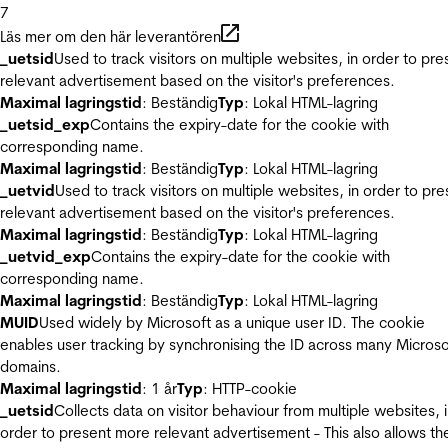
7
Läs mer om den här leverantören
_uetsid
Used to track visitors on multiple websites, in order to pre
relevant advertisement based on the visitor's preferences.
Maximal lagringstid
: Beständig
Typ
: Lokal HTML-lagring
_uetsid_exp
Contains the expiry-date for the cookie with
corresponding name.
Maximal lagringstid
: Beständig
Typ
: Lokal HTML-lagring
_uetvid
Used to track visitors on multiple websites, in order to pre
relevant advertisement based on the visitor's preferences.
Maximal lagringstid
: Beständig
Typ
: Lokal HTML-lagring
_uetvid_exp
Contains the expiry-date for the cookie with
corresponding name.
Maximal lagringstid
: Beständig
Typ
: Lokal HTML-lagring
MUID
Used widely by Microsoft as a unique user ID. The cookie
enables user tracking by synchronising the ID across many Microso
domains.
Maximal lagringstid
: 1 år
Typ
: HTTP-cookie
_uetsid
Collects data on visitor behaviour from multiple websites, 
order to present more relevant advertisement - This also allows th