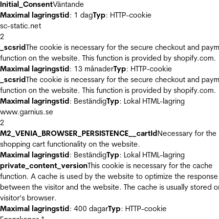
Initial_Consent
Väntande
Maximal lagringstid
: 1 dag
Typ
: HTTP-cookie
sc-static.net
2
_scsrid
The cookie is necessary for the secure checkout and pay
function on the website. This function is provided by shopify.com.
Maximal lagringstid
: 13 månader
Typ
: HTTP-cookie
_scsrid
The cookie is necessary for the secure checkout and pay
function on the website. This function is provided by shopify.com.
Maximal lagringstid
: Beständig
Typ
: Lokal HTML-lagring
www.garnius.se
2
M2_VENIA_BROWSER_PERSISTENCE__cartId
Necessary for the
shopping cart functionality on the website.
Maximal lagringstid
: Beständig
Typ
: Lokal HTML-lagring
private_content_version
This cookie is necessary for the cache
function. A cache is used by the website to optimize the response
between the visitor and the website. The cache is usually stored o
visitor’s browser.
Maximal lagringstid
: 400 dagar
Typ
: HTTP-cookie