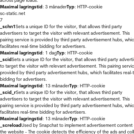
across page loads.
Maximal lagringstid
: 3 månader
Typ
: HTTP-cookie
sc-static.net
7
_schn1
Sets a unique ID for the visitor, that allows third party
advertisers to target the visitor with relevant advertisement. This
pairing service is provided by third party advertisement hubs, whi
facilitates real-time bidding for advertisers.
Maximal lagringstid
: 1 dag
Typ
: HTTP-cookie
_scid
Sets a unique ID for the visitor, that allows third party advert
to target the visitor with relevant advertisement. This pairing servic
provided by third party advertisement hubs, which facilitates real-
bidding for advertisers.
Maximal lagringstid
: 13 månader
Typ
: HTTP-cookie
_scid_r
Sets a unique ID for the visitor, that allows third party
advertisers to target the visitor with relevant advertisement. This
pairing service is provided by third party advertisement hubs, whi
facilitates real-time bidding for advertisers.
Maximal lagringstid
: 13 månader
Typ
: HTTP-cookie
_screload
Used by Snapchat to implement advertisement content
the website - The cookie detects the efficiency of the ads and col