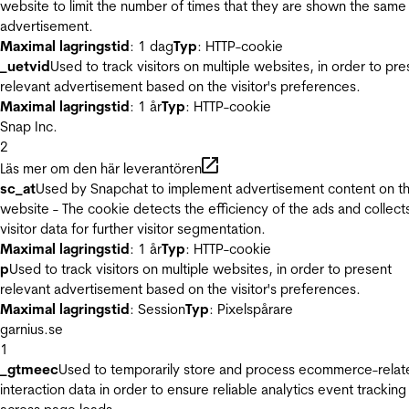
website to limit the number of times that they are shown the same
advertisement.
Maximal lagringstid
: 1 dag
Typ
: HTTP-cookie
_uetvid
Used to track visitors on multiple websites, in order to pre
relevant advertisement based on the visitor's preferences.
Maximal lagringstid
: 1 år
Typ
: HTTP-cookie
Snap Inc.
2
Läs mer om den här leverantören
sc_at
Used by Snapchat to implement advertisement content on t
website - The cookie detects the efficiency of the ads and collect
visitor data for further visitor segmentation.
Maximal lagringstid
: 1 år
Typ
: HTTP-cookie
p
Used to track visitors on multiple websites, in order to present
relevant advertisement based on the visitor's preferences.
Maximal lagringstid
: Session
Typ
: Pixelspårare
garnius.se
1
_gtmeec
Used to temporarily store and process ecommerce-relat
interaction data in order to ensure reliable analytics event tracking