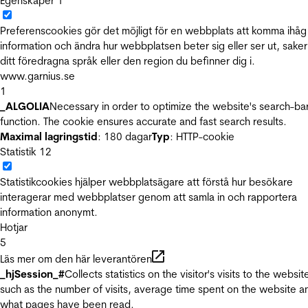
Egenskaper
1
Preferenscookies gör det möjligt för en webbplats att komma ihåg
information och ändra hur webbplatsen beter sig eller ser ut, sake
ditt föredragna språk eller den region du befinner dig i.
www.garnius.se
1
_ALGOLIA
Necessary in order to optimize the website's search-ba
function. The cookie ensures accurate and fast search results.
Maximal lagringstid
: 180 dagar
Typ
: HTTP-cookie
Statistik
12
Statistikcookies hjälper webbplatsägare att förstå hur besökare
interagerar med webbplatser genom att samla in och rapportera
information anonymt.
Hotjar
5
Läs mer om den här leverantören
_hjSession_#
Collects statistics on the visitor's visits to the websit
such as the number of visits, average time spent on the website a
what pages have been read.