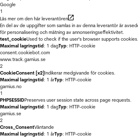
Google
1
Läs mer om den här leverantören
En del av de uppgifter som samlas in av denna leverantör är avse
för personalisering och mätning av annonseringseffektivitet.
test_cookie
Used to check if the user's browser supports cookies
Maximal lagringstid
: 1 dag
Typ
: HTTP-cookie
consent.cookiebot.com
www.track.garnius.se
2
CookieConsent [x2]
Indikerar medgivande för cookies.
Maximal lagringstid
: 1 år
Typ
: HTTP-cookie
garnius.no
1
PHPSESSID
Preserves user session state across page requests.
Maximal lagringstid
: 1 dag
Typ
: HTTP-cookie
garnius.se
2
Cross_Consent
Väntande
Maximal lagringstid
: 1 år
Typ
: HTTP-cookie