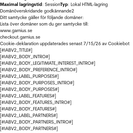
Maximal lagringstid
: Session
Typ
: Lokal HTML-lagring
Domänöverskridande godkännande
2
Ditt samtycke gäller för följande domäner:
Lista över domäner som du ger samtycke till:
www.garnius.se
checkout.garnius.se
Cookie-deklaration uppdaterades senast 7/15/26 av
Cookiebot
[#IABV2_TITLE#]
[#IABV2_BODY_INTRO#]
[#IABV2_BODY_LEGITIMATE_INTEREST_INTRO#]
[#IABV2_BODY_PREFERENCE_INTRO#]
[#IABV2_LABEL_PURPOSES#]
[#IABV2_BODY_PURPOSES_INTRO#]
[#IABV2_BODY_PURPOSES#]
[#IABV2_LABEL_FEATURES#]
[#IABV2_BODY_FEATURES_INTRO#]
[#IABV2_BODY_FEATURES#]
[#IABV2_LABEL_PARTNERS#]
[#IABV2_BODY_PARTNERS_INTRO#]
[#IABV2_BODY_PARTNERS#]