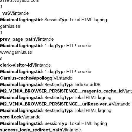
assets.voyado.com
1
_vaS
Väntande
Maximal lagringstid
: Session
Typ
: Lokal HTML-lagring
garnius.se
1
prev_page_path
Väntande
Maximal lagringstid
: 1 dag
Typ
: HTTP-cookie
www.garnius.se
6
clerk-visitor-id
Väntande
Maximal lagringstid
: 1 dag
Typ
: HTTP-cookie
Garnius-cache#apollogql
Väntande
Maximal lagringstid
: Beständig
Typ
: IndexeradDB
M2_VENIA_BROWSER_PERSISTENCE__magento_cache_id
Vän
Maximal lagringstid
: Beständig
Typ
: Lokal HTML-lagring
M2_VENIA_BROWSER_PERSISTENCE__urlResolver_#
Väntande
Maximal lagringstid
: Beständig
Typ
: Lokal HTML-lagring
scrollLock
Väntande
Maximal lagringstid
: Session
Typ
: Lokal HTML-lagring
success_login_redirect_path
Väntande