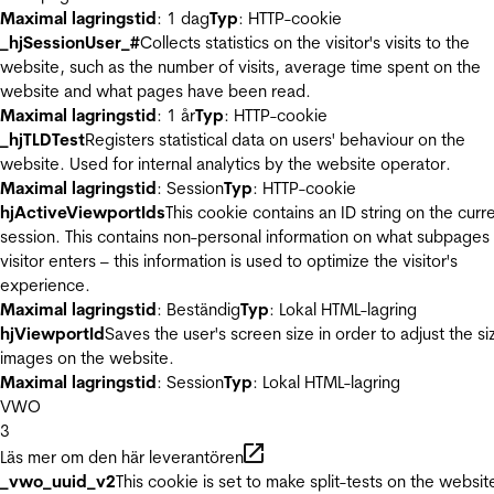
Maximal lagringstid
: 1 dag
Typ
: HTTP-cookie
_hjSessionUser_#
Collects statistics on the visitor's visits to the
website, such as the number of visits, average time spent on the
website and what pages have been read.
Maximal lagringstid
: 1 år
Typ
: HTTP-cookie
_hjTLDTest
Registers statistical data on users' behaviour on the
website. Used for internal analytics by the website operator.
Maximal lagringstid
: Session
Typ
: HTTP-cookie
hjActiveViewportIds
This cookie contains an ID string on the curr
session. This contains non-personal information on what subpages
visitor enters – this information is used to optimize the visitor's
experience.
Maximal lagringstid
: Beständig
Typ
: Lokal HTML-lagring
hjViewportId
Saves the user's screen size in order to adjust the si
images on the website.
Maximal lagringstid
: Session
Typ
: Lokal HTML-lagring
VWO
3
Läs mer om den här leverantören
_vwo_uuid_v2
This cookie is set to make split-tests on the websit