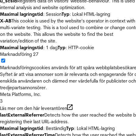
u_scsid
Registers data on visitors' website-behaviour. This is used 
internal analysis and website optimization.
Maximal lagringstid
: Session
Typ
: Lokal HTML-lagring
X-AB
This cookie is used by the website’s operator in context with
multi-variate testing. This is a tool used to combine or change con
on the website. This allows the website to find the best
variation/edition of the site.
Maximal lagringstid
: 1 dag
Typ
: HTTP-cookie
Marknadsföring
27
Marknadsföringscookies används för att spåra webbplatsbesökare
Syftet är att visa annonser som är relevanta och engagerande för
enskilda användaren och därmed mer värdefulla för publicister och
tredjepartsannonsörer.
Meta Platforms, Inc.
3
Läs mer om den här leverantören
lastExternalReferrer
Detects how the user reached the website 
registering their last URL-address.
Maximal lagringstid
: Beständig
Typ
: Lokal HTML-lagring
lastExternalReferrerTime
Detects how the user reached the web