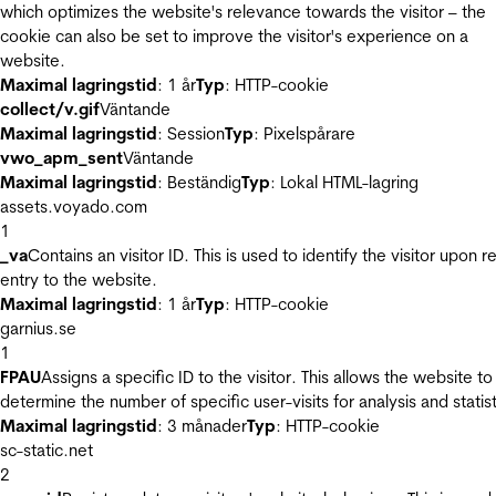
which optimizes the website's relevance towards the visitor – the
cookie can also be set to improve the visitor's experience on a
website.
Maximal lagringstid
: 1 år
Typ
: HTTP-cookie
collect/v.gif
Väntande
Maximal lagringstid
: Session
Typ
: Pixelspårare
vwo_apm_sent
Väntande
Maximal lagringstid
: Beständig
Typ
: Lokal HTML-lagring
assets.voyado.com
1
_va
Contains an visitor ID. This is used to identify the visitor upon r
entry to the website.
Maximal lagringstid
: 1 år
Typ
: HTTP-cookie
garnius.se
1
FPAU
Assigns a specific ID to the visitor. This allows the website to
determine the number of specific user-visits for analysis and statist
Maximal lagringstid
: 3 månader
Typ
: HTTP-cookie
sc-static.net
2