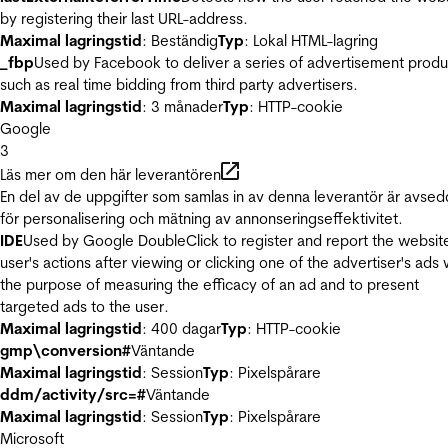
by registering their last URL-address.
Maximal lagringstid
: Beständig
Typ
: Lokal HTML-lagring
_fbp
Used by Facebook to deliver a series of advertisement produ
such as real time bidding from third party advertisers.
Maximal lagringstid
: 3 månader
Typ
: HTTP-cookie
Google
3
Läs mer om den här leverantören
En del av de uppgifter som samlas in av denna leverantör är avse
för personalisering och mätning av annonseringseffektivitet.
IDE
Used by Google DoubleClick to register and report the websit
user's actions after viewing or clicking one of the advertiser's ads 
the purpose of measuring the efficacy of an ad and to present
targeted ads to the user.
Maximal lagringstid
: 400 dagar
Typ
: HTTP-cookie
gmp\conversion#
Väntande
Maximal lagringstid
: Session
Typ
: Pixelspårare
ddm/activity/src=#
Väntande
Maximal lagringstid
: Session
Typ
: Pixelspårare
Microsoft