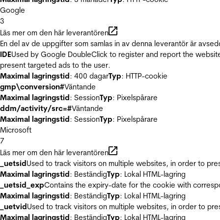
Google
3
Läs mer om den här leverantören
En del av de uppgifter som samlas in av denna leverantör är avsed
IDE
Used by Google DoubleClick to register and report the website u
present targeted ads to the user.
Maximal lagringstid
: 400 dagar
Typ
: HTTP-cookie
gmp\conversion#
Väntande
Maximal lagringstid
: Session
Typ
: Pixelspårare
ddm/activity/src=#
Väntande
Maximal lagringstid
: Session
Typ
: Pixelspårare
Microsoft
7
Läs mer om den här leverantören
_uetsid
Used to track visitors on multiple websites, in order to pr
Maximal lagringstid
: Beständig
Typ
: Lokal HTML-lagring
_uetsid_exp
Contains the expiry-date for the cookie with corres
Maximal lagringstid
: Beständig
Typ
: Lokal HTML-lagring
_uetvid
Used to track visitors on multiple websites, in order to pr
Maximal lagringstid
: Beständig
Typ
: Lokal HTML-lagring