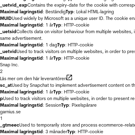
_uetvid_exp
Contains the expiry-date for the cookie with corres
Maximal lagringstid
: Beständig
Typ
: Lokal HTML-lagring
MUID
Used widely by Microsoft as a unique user ID. The cookie en
Maximal lagringstid
: 1 år
Typ
: HTTP-cookie
_uetsid
Collects data on visitor behaviour from multiple websites, 
same advertisement.
Maximal lagringstid
: 1 dag
Typ
: HTTP-cookie
_uetvid
Used to track visitors on multiple websites, in order to pr
Maximal lagringstid
: 1 år
Typ
: HTTP-cookie
Snap Inc.
2
Läs mer om den här leverantören
sc_at
Used by Snapchat to implement advertisement content on the w
Maximal lagringstid
: 1 år
Typ
: HTTP-cookie
p
Used to track visitors on multiple websites, in order to present 
Maximal lagringstid
: Session
Typ
: Pixelspårare
garnius.se
1
_gtmeec
Used to temporarily store and process ecommerce-related 
Maximal lagringstid
: 3 månader
Typ
: HTTP-cookie