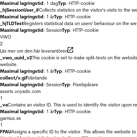
Maximal lagringstid
: 1 dag
Typ
: HTTP-cookie
_hjSessionUser_#
Collects statistics on the visitor's visits to t
Maximal lagringstid
: 1 år
Typ
: HTTP-cookie
_hjTLDTest
Registers statistical data on users' behaviour on the we
Maximal lagringstid
: Session
Typ
: HTTP-cookie
VWO
2
Läs mer om den här leverantören
_vwo_uuid_v2
This cookie is set to make split-tests on the websi
website.
Maximal lagringstid
: 1 år
Typ
: HTTP-cookie
collect/v.gif
Väntande
Maximal lagringstid
: Session
Typ
: Pixelspårare
assets.voyado.com
1
_va
Contains an visitor ID. This is used to identify the visitor upon 
Maximal lagringstid
: 1 år
Typ
: HTTP-cookie
garnius.se
1
FPAU
Assigns a specific ID to the visitor. This allows the website to