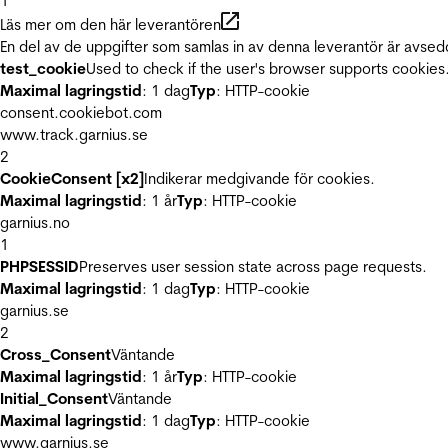
1
Läs mer om den här leverantören
En del av de uppgifter som samlas in av denna leverantör är avsed
test_cookie
Used to check if the user's browser supports cookies
Maximal lagringstid
: 1 dag
Typ
: HTTP-cookie
consent.cookiebot.com
www.track.garnius.se
2
CookieConsent [x2]
Indikerar medgivande för cookies.
Maximal lagringstid
: 1 år
Typ
: HTTP-cookie
garnius.no
1
PHPSESSID
Preserves user session state across page requests.
Maximal lagringstid
: 1 dag
Typ
: HTTP-cookie
garnius.se
2
Cross_Consent
Väntande
Maximal lagringstid
: 1 år
Typ
: HTTP-cookie
Initial_Consent
Väntande
Maximal lagringstid
: 1 dag
Typ
: HTTP-cookie
www.garnius.se