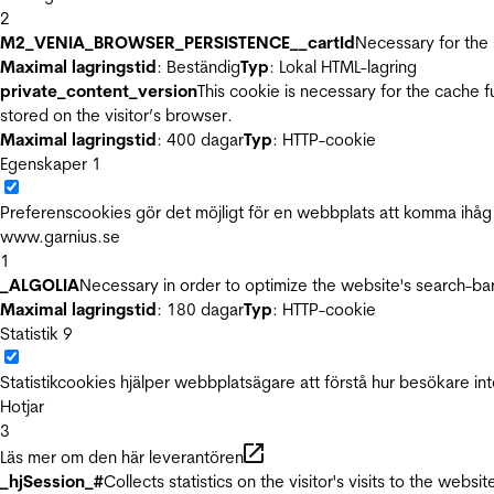
2
M2_VENIA_BROWSER_PERSISTENCE__cartId
Necessary for the 
Maximal lagringstid
: Beständig
Typ
: Lokal HTML-lagring
private_content_version
This cookie is necessary for the cache 
stored on the visitor’s browser.
Maximal lagringstid
: 400 dagar
Typ
: HTTP-cookie
Egenskaper
1
Preferenscookies gör det möjligt för en webbplats att komma ihåg i
www.garnius.se
1
_ALGOLIA
Necessary in order to optimize the website's search-bar
Maximal lagringstid
: 180 dagar
Typ
: HTTP-cookie
Statistik
9
Statistikcookies hjälper webbplatsägare att förstå hur besökare 
Hotjar
3
Läs mer om den här leverantören
_hjSession_#
Collects statistics on the visitor's visits to the we