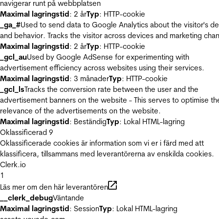
navigerar runt på webbplatsen
Maximal lagringstid
: 2 år
Typ
: HTTP-cookie
_ga_#
Used to send data to Google Analytics about the visitor's d
and behavior. Tracks the visitor across devices and marketing chan
Maximal lagringstid
: 2 år
Typ
: HTTP-cookie
_gcl_au
Used by Google AdSense for experimenting with
advertisement efficiency across websites using their services.
Maximal lagringstid
: 3 månader
Typ
: HTTP-cookie
_gcl_ls
Tracks the conversion rate between the user and the
advertisement banners on the website - This serves to optimise th
relevance of the advertisements on the website.
Maximal lagringstid
: Beständig
Typ
: Lokal HTML-lagring
Oklassificerad
9
Oklassificerade cookies är information som vi er i färd med att
klassificera, tillsammans med leverantörerna av enskilda cookies.
Clerk.io
1
Läs mer om den här leverantören
__clerk_debug
Väntande
Maximal lagringstid
: Session
Typ
: Lokal HTML-lagring