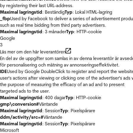
by registering their last URL-address.
Maximal lagringstid
: Beständig
Typ
: Lokal HTML-lagring
_fbp
Used by Facebook to deliver a series of advertisement produ
such as real time bidding from third party advertisers.
Maximal lagringstid
: 3 månader
Typ
: HTTP-cookie
Google
3
Läs mer om den här leverantören
En del av de uppgifter som samlas in av denna leverantör är avse
för personalisering och mätning av annonseringseffektivitet.
IDE
Used by Google DoubleClick to register and report the websit
user's actions after viewing or clicking one of the advertiser's ads 
the purpose of measuring the efficacy of an ad and to present
targeted ads to the user.
Maximal lagringstid
: 400 dagar
Typ
: HTTP-cookie
gmp\conversion#
Väntande
Maximal lagringstid
: Session
Typ
: Pixelspårare
ddm/activity/src=#
Väntande
Maximal lagringstid
: Session
Typ
: Pixelspårare
Microsoft