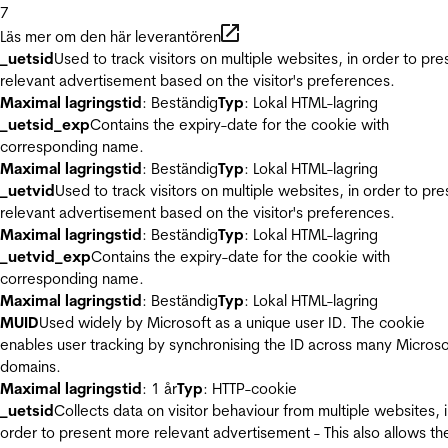
7
Läs mer om den här leverantören
_uetsid
Used to track visitors on multiple websites, in order to pre
relevant advertisement based on the visitor's preferences.
Maximal lagringstid
: Beständig
Typ
: Lokal HTML-lagring
_uetsid_exp
Contains the expiry-date for the cookie with
corresponding name.
Maximal lagringstid
: Beständig
Typ
: Lokal HTML-lagring
_uetvid
Used to track visitors on multiple websites, in order to pre
relevant advertisement based on the visitor's preferences.
Maximal lagringstid
: Beständig
Typ
: Lokal HTML-lagring
_uetvid_exp
Contains the expiry-date for the cookie with
corresponding name.
Maximal lagringstid
: Beständig
Typ
: Lokal HTML-lagring
MUID
Used widely by Microsoft as a unique user ID. The cookie
enables user tracking by synchronising the ID across many Microso
domains.
Maximal lagringstid
: 1 år
Typ
: HTTP-cookie
_uetsid
Collects data on visitor behaviour from multiple websites, 
order to present more relevant advertisement - This also allows th