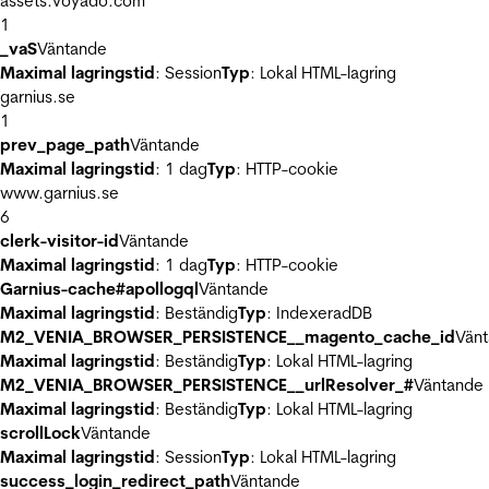
assets.voyado.com
1
_vaS
Väntande
Maximal lagringstid
: Session
Typ
: Lokal HTML-lagring
garnius.se
1
prev_page_path
Väntande
Maximal lagringstid
: 1 dag
Typ
: HTTP-cookie
www.garnius.se
6
clerk-visitor-id
Väntande
Maximal lagringstid
: 1 dag
Typ
: HTTP-cookie
Garnius-cache#apollogql
Väntande
Maximal lagringstid
: Beständig
Typ
: IndexeradDB
M2_VENIA_BROWSER_PERSISTENCE__magento_cache_id
Vän
Maximal lagringstid
: Beständig
Typ
: Lokal HTML-lagring
M2_VENIA_BROWSER_PERSISTENCE__urlResolver_#
Väntande
Maximal lagringstid
: Beständig
Typ
: Lokal HTML-lagring
scrollLock
Väntande
Maximal lagringstid
: Session
Typ
: Lokal HTML-lagring
success_login_redirect_path
Väntande