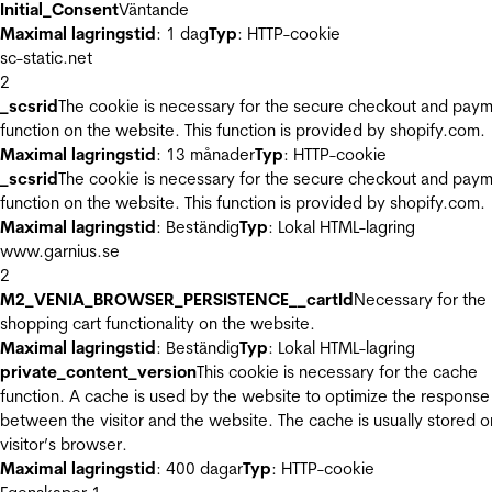
Initial_Consent
Väntande
Maximal lagringstid
: 1 dag
Typ
: HTTP-cookie
sc-static.net
2
_scsrid
The cookie is necessary for the secure checkout and pay
function on the website. This function is provided by shopify.com.
Maximal lagringstid
: 13 månader
Typ
: HTTP-cookie
_scsrid
The cookie is necessary for the secure checkout and pay
function on the website. This function is provided by shopify.com.
Maximal lagringstid
: Beständig
Typ
: Lokal HTML-lagring
www.garnius.se
2
M2_VENIA_BROWSER_PERSISTENCE__cartId
Necessary for the
shopping cart functionality on the website.
Maximal lagringstid
: Beständig
Typ
: Lokal HTML-lagring
private_content_version
This cookie is necessary for the cache
function. A cache is used by the website to optimize the response
between the visitor and the website. The cache is usually stored o
visitor’s browser.
Maximal lagringstid
: 400 dagar
Typ
: HTTP-cookie