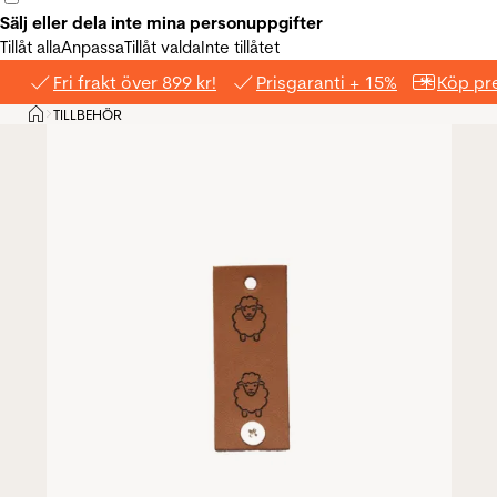
Sälj eller dela inte mina personuppgifter
Tillåt alla
Anpassa
Tillåt valda
Inte tillåtet
Fri frakt över 899 kr!
Prisgaranti + 15%
Köp pre
Hem
TILLBEHÖR
>