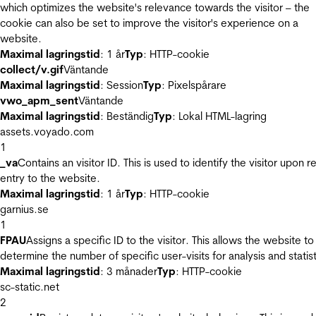
which optimizes the website's relevance towards the visitor – the
cookie can also be set to improve the visitor's experience on a
website.
Maximal lagringstid
: 1 år
Typ
: HTTP-cookie
collect/v.gif
Väntande
Maximal lagringstid
: Session
Typ
: Pixelspårare
vwo_apm_sent
Väntande
Maximal lagringstid
: Beständig
Typ
: Lokal HTML-lagring
assets.voyado.com
1
_va
Contains an visitor ID. This is used to identify the visitor upon r
entry to the website.
Maximal lagringstid
: 1 år
Typ
: HTTP-cookie
garnius.se
1
FPAU
Assigns a specific ID to the visitor. This allows the website to
determine the number of specific user-visits for analysis and statist
Maximal lagringstid
: 3 månader
Typ
: HTTP-cookie
sc-static.net
2