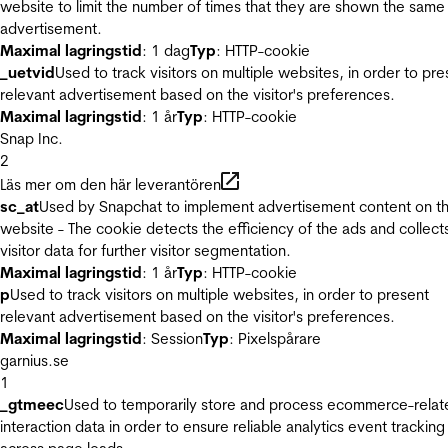
website to limit the number of times that they are shown the same
advertisement.
Maximal lagringstid
: 1 dag
Typ
: HTTP-cookie
_uetvid
Used to track visitors on multiple websites, in order to pre
relevant advertisement based on the visitor's preferences.
Maximal lagringstid
: 1 år
Typ
: HTTP-cookie
Snap Inc.
2
Läs mer om den här leverantören
sc_at
Used by Snapchat to implement advertisement content on t
website - The cookie detects the efficiency of the ads and collect
visitor data for further visitor segmentation.
Maximal lagringstid
: 1 år
Typ
: HTTP-cookie
p
Used to track visitors on multiple websites, in order to present
relevant advertisement based on the visitor's preferences.
Maximal lagringstid
: Session
Typ
: Pixelspårare
garnius.se
1
_gtmeec
Used to temporarily store and process ecommerce-relat
interaction data in order to ensure reliable analytics event tracking