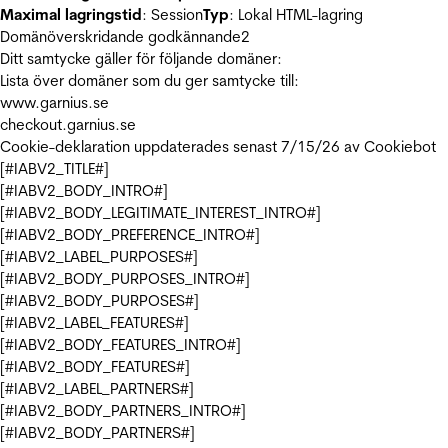
Maximal lagringstid
: Session
Typ
: Lokal HTML-lagring
Domänöverskridande godkännande
2
Ditt samtycke gäller för följande domäner:
Lista över domäner som du ger samtycke till:
www.garnius.se
checkout.garnius.se
Cookie-deklaration uppdaterades senast 7/15/26 av
Cookiebot
[#IABV2_TITLE#]
[#IABV2_BODY_INTRO#]
[#IABV2_BODY_LEGITIMATE_INTEREST_INTRO#]
[#IABV2_BODY_PREFERENCE_INTRO#]
[#IABV2_LABEL_PURPOSES#]
[#IABV2_BODY_PURPOSES_INTRO#]
[#IABV2_BODY_PURPOSES#]
[#IABV2_LABEL_FEATURES#]
[#IABV2_BODY_FEATURES_INTRO#]
[#IABV2_BODY_FEATURES#]
[#IABV2_LABEL_PARTNERS#]
[#IABV2_BODY_PARTNERS_INTRO#]
[#IABV2_BODY_PARTNERS#]