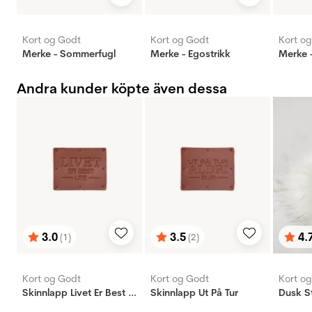
Kort og Godt
Kort og Godt
Kort o
Merke - Sommerfugl
Merke - Egostrikk
Merke 
Andra kunder köpte även dessa
3.0
3.5
4.
(1)
(2)
Betyg:
utav 5 stjärnor
Betyg:
utav 5 stjärnor
Bety
utav 
Kort og Godt
Kort og Godt
Kort o
Skinnlapp Livet Er Best Ute
Skinnlapp Ut På Tur
Dusk S