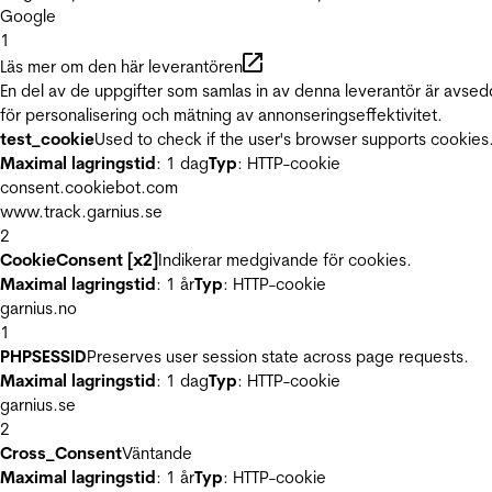
Google
1
Läs mer om den här leverantören
En del av de uppgifter som samlas in av denna leverantör är avse
för personalisering och mätning av annonseringseffektivitet.
test_cookie
Used to check if the user's browser supports cookies
Maximal lagringstid
: 1 dag
Typ
: HTTP-cookie
consent.cookiebot.com
www.track.garnius.se
2
CookieConsent [x2]
Indikerar medgivande för cookies.
Maximal lagringstid
: 1 år
Typ
: HTTP-cookie
garnius.no
1
PHPSESSID
Preserves user session state across page requests.
Maximal lagringstid
: 1 dag
Typ
: HTTP-cookie
garnius.se
2
Cross_Consent
Väntande
Maximal lagringstid
: 1 år
Typ
: HTTP-cookie