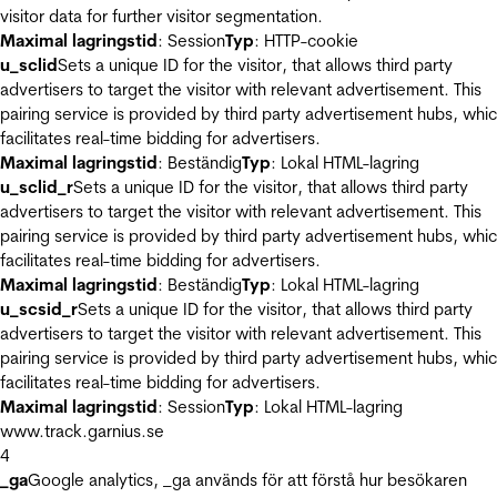
visitor data for further visitor segmentation.
Maximal lagringstid
: Session
Typ
: HTTP-cookie
u_sclid
Sets a unique ID for the visitor, that allows third party
advertisers to target the visitor with relevant advertisement. This
pairing service is provided by third party advertisement hubs, whi
facilitates real-time bidding for advertisers.
Maximal lagringstid
: Beständig
Typ
: Lokal HTML-lagring
u_sclid_r
Sets a unique ID for the visitor, that allows third party
advertisers to target the visitor with relevant advertisement. This
pairing service is provided by third party advertisement hubs, whi
facilitates real-time bidding for advertisers.
Maximal lagringstid
: Beständig
Typ
: Lokal HTML-lagring
u_scsid_r
Sets a unique ID for the visitor, that allows third party
advertisers to target the visitor with relevant advertisement. This
pairing service is provided by third party advertisement hubs, whi
facilitates real-time bidding for advertisers.
Maximal lagringstid
: Session
Typ
: Lokal HTML-lagring
www.track.garnius.se
4
_ga
Google analytics, _ga används för att förstå hur besökaren