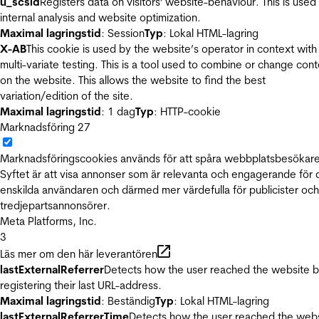
u_scsid
Registers data on visitors' website-behaviour. This is used 
internal analysis and website optimization.
Maximal lagringstid
: Session
Typ
: Lokal HTML-lagring
X-AB
This cookie is used by the website’s operator in context with
multi-variate testing. This is a tool used to combine or change con
on the website. This allows the website to find the best
variation/edition of the site.
Maximal lagringstid
: 1 dag
Typ
: HTTP-cookie
Marknadsföring
27
Marknadsföringscookies används för att spåra webbplatsbesökare
Syftet är att visa annonser som är relevanta och engagerande för
enskilda användaren och därmed mer värdefulla för publicister och
tredjepartsannonsörer.
Meta Platforms, Inc.
3
Läs mer om den här leverantören
lastExternalReferrer
Detects how the user reached the website 
registering their last URL-address.
Maximal lagringstid
: Beständig
Typ
: Lokal HTML-lagring
lastExternalReferrerTime
Detects how the user reached the web