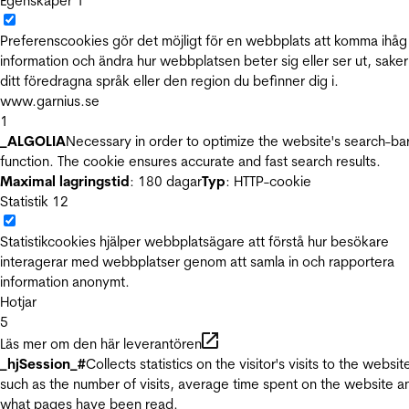
Egenskaper
1
Preferenscookies gör det möjligt för en webbplats att komma ihåg
information och ändra hur webbplatsen beter sig eller ser ut, sake
ditt föredragna språk eller den region du befinner dig i.
www.garnius.se
1
_ALGOLIA
Necessary in order to optimize the website's search-ba
function. The cookie ensures accurate and fast search results.
Maximal lagringstid
: 180 dagar
Typ
: HTTP-cookie
Statistik
12
Statistikcookies hjälper webbplatsägare att förstå hur besökare
interagerar med webbplatser genom att samla in och rapportera
information anonymt.
Hotjar
5
Läs mer om den här leverantören
_hjSession_#
Collects statistics on the visitor's visits to the websit
such as the number of visits, average time spent on the website a
what pages have been read.