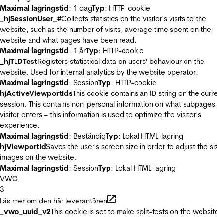
Maximal lagringstid
: 1 dag
Typ
: HTTP-cookie
_hjSessionUser_#
Collects statistics on the visitor's visits to the
website, such as the number of visits, average time spent on the
website and what pages have been read.
Maximal lagringstid
: 1 år
Typ
: HTTP-cookie
_hjTLDTest
Registers statistical data on users' behaviour on the
website. Used for internal analytics by the website operator.
Maximal lagringstid
: Session
Typ
: HTTP-cookie
hjActiveViewportIds
This cookie contains an ID string on the curr
session. This contains non-personal information on what subpages
visitor enters – this information is used to optimize the visitor's
experience.
Maximal lagringstid
: Beständig
Typ
: Lokal HTML-lagring
hjViewportId
Saves the user's screen size in order to adjust the si
images on the website.
Maximal lagringstid
: Session
Typ
: Lokal HTML-lagring
VWO
3
Läs mer om den här leverantören
_vwo_uuid_v2
This cookie is set to make split-tests on the websit