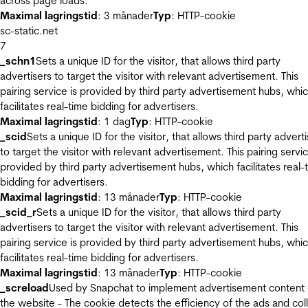
across page loads.
Maximal lagringstid
: 3 månader
Typ
: HTTP-cookie
sc-static.net
7
_schn1
Sets a unique ID for the visitor, that allows third party
advertisers to target the visitor with relevant advertisement. This
pairing service is provided by third party advertisement hubs, whi
facilitates real-time bidding for advertisers.
Maximal lagringstid
: 1 dag
Typ
: HTTP-cookie
_scid
Sets a unique ID for the visitor, that allows third party advert
to target the visitor with relevant advertisement. This pairing servic
provided by third party advertisement hubs, which facilitates real-
bidding for advertisers.
Maximal lagringstid
: 13 månader
Typ
: HTTP-cookie
_scid_r
Sets a unique ID for the visitor, that allows third party
advertisers to target the visitor with relevant advertisement. This
pairing service is provided by third party advertisement hubs, whi
facilitates real-time bidding for advertisers.
Maximal lagringstid
: 13 månader
Typ
: HTTP-cookie
_screload
Used by Snapchat to implement advertisement content
the website - The cookie detects the efficiency of the ads and col