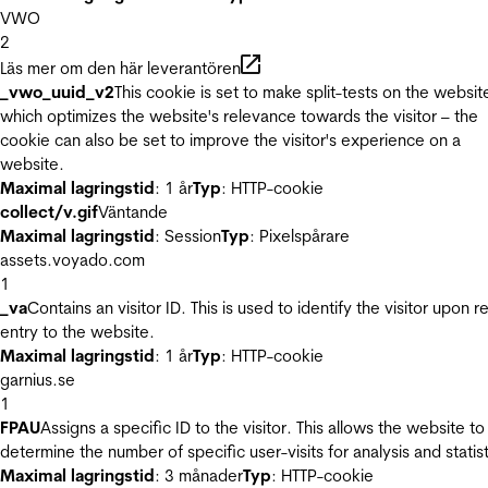
VWO
2
Läs mer om den här leverantören
_vwo_uuid_v2
This cookie is set to make split-tests on the websit
which optimizes the website's relevance towards the visitor – the
cookie can also be set to improve the visitor's experience on a
website.
Maximal lagringstid
: 1 år
Typ
: HTTP-cookie
collect/v.gif
Väntande
Maximal lagringstid
: Session
Typ
: Pixelspårare
assets.voyado.com
1
_va
Contains an visitor ID. This is used to identify the visitor upon r
entry to the website.
Maximal lagringstid
: 1 år
Typ
: HTTP-cookie
garnius.se
1
FPAU
Assigns a specific ID to the visitor. This allows the website to
determine the number of specific user-visits for analysis and statist
Maximal lagringstid
: 3 månader
Typ
: HTTP-cookie