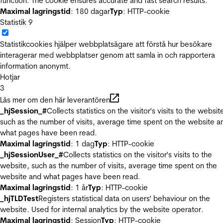
function. The cookie ensures accurate and fast search results.
Maximal lagringstid
: 180 dagar
Typ
: HTTP-cookie
Statistik
9
Statistikcookies hjälper webbplatsägare att förstå hur besökare
interagerar med webbplatser genom att samla in och rapportera
information anonymt.
Hotjar
3
Läs mer om den här leverantören
_hjSession_#
Collects statistics on the visitor's visits to the websit
such as the number of visits, average time spent on the website a
what pages have been read.
Maximal lagringstid
: 1 dag
Typ
: HTTP-cookie
_hjSessionUser_#
Collects statistics on the visitor's visits to the
website, such as the number of visits, average time spent on the
website and what pages have been read.
Maximal lagringstid
: 1 år
Typ
: HTTP-cookie
_hjTLDTest
Registers statistical data on users' behaviour on the
website. Used for internal analytics by the website operator.
Maximal lagringstid
: Session
Typ
: HTTP-cookie