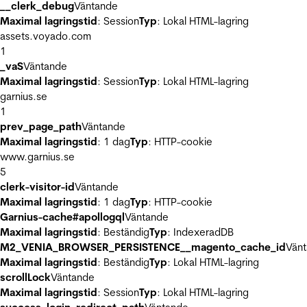
__clerk_debug
Väntande
Maximal lagringstid
: Session
Typ
: Lokal HTML-lagring
assets.voyado.com
1
_vaS
Väntande
Maximal lagringstid
: Session
Typ
: Lokal HTML-lagring
garnius.se
1
prev_page_path
Väntande
Maximal lagringstid
: 1 dag
Typ
: HTTP-cookie
www.garnius.se
5
clerk-visitor-id
Väntande
Maximal lagringstid
: 1 dag
Typ
: HTTP-cookie
Garnius-cache#apollogql
Väntande
Maximal lagringstid
: Beständig
Typ
: IndexeradDB
M2_VENIA_BROWSER_PERSISTENCE__magento_cache_id
Vän
Maximal lagringstid
: Beständig
Typ
: Lokal HTML-lagring
scrollLock
Väntande
Maximal lagringstid
: Session
Typ
: Lokal HTML-lagring