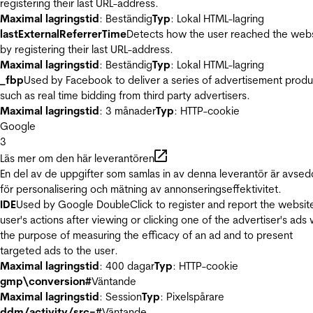
registering their last URL-address.
Maximal lagringstid
: Beständig
Typ
: Lokal HTML-lagring
lastExternalReferrerTime
Detects how the user reached the web
by registering their last URL-address.
Maximal lagringstid
: Beständig
Typ
: Lokal HTML-lagring
_fbp
Used by Facebook to deliver a series of advertisement produ
such as real time bidding from third party advertisers.
Maximal lagringstid
: 3 månader
Typ
: HTTP-cookie
Google
3
Läs mer om den här leverantören
En del av de uppgifter som samlas in av denna leverantör är avse
för personalisering och mätning av annonseringseffektivitet.
IDE
Used by Google DoubleClick to register and report the websit
user's actions after viewing or clicking one of the advertiser's ads 
the purpose of measuring the efficacy of an ad and to present
targeted ads to the user.
Maximal lagringstid
: 400 dagar
Typ
: HTTP-cookie
gmp\conversion#
Väntande
Maximal lagringstid
: Session
Typ
: Pixelspårare
ddm/activity/src=#
Väntande