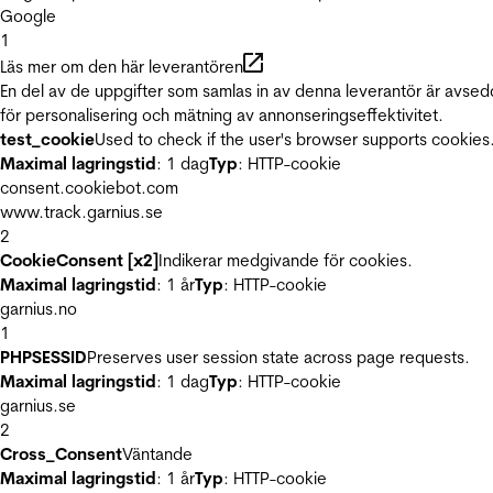
Google
1
Läs mer om den här leverantören
En del av de uppgifter som samlas in av denna leverantör är avse
för personalisering och mätning av annonseringseffektivitet.
test_cookie
Used to check if the user's browser supports cookies
Maximal lagringstid
: 1 dag
Typ
: HTTP-cookie
consent.cookiebot.com
www.track.garnius.se
2
CookieConsent [x2]
Indikerar medgivande för cookies.
Maximal lagringstid
: 1 år
Typ
: HTTP-cookie
garnius.no
1
PHPSESSID
Preserves user session state across page requests.
Maximal lagringstid
: 1 dag
Typ
: HTTP-cookie
garnius.se
2
Cross_Consent
Väntande
Maximal lagringstid
: 1 år
Typ
: HTTP-cookie