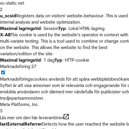
sc-static.net
2
u_scsid
Registers data on visitors' website-behaviour. This is used 
internal analysis and website optimization.
Maximal lagringstid
: Session
Typ
: Lokal HTML-lagring
X-AB
This cookie is used by the website’s operator in context with
multi-variate testing. This is a tool used to combine or change con
on the website. This allows the website to find the best
variation/edition of the site.
Maximal lagringstid
: 1 dag
Typ
: HTTP-cookie
Marknadsföring
27
Marknadsföringscookies används för att spåra webbplatsbesökare
Syftet är att visa annonser som är relevanta och engagerande för
enskilda användaren och därmed mer värdefulla för publicister och
tredjepartsannonsörer.
Meta Platforms, Inc.
3
Läs mer om den här leverantören
lastExternalReferrer
Detects how the user reached the website 