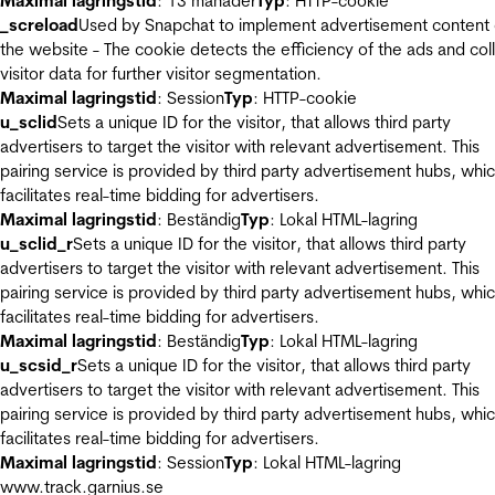
Maximal lagringstid
: 13 månader
Typ
: HTTP-cookie
_screload
Used by Snapchat to implement advertisement content
the website - The cookie detects the efficiency of the ads and col
visitor data for further visitor segmentation.
Maximal lagringstid
: Session
Typ
: HTTP-cookie
u_sclid
Sets a unique ID for the visitor, that allows third party
advertisers to target the visitor with relevant advertisement. This
pairing service is provided by third party advertisement hubs, whi
facilitates real-time bidding for advertisers.
Maximal lagringstid
: Beständig
Typ
: Lokal HTML-lagring
u_sclid_r
Sets a unique ID for the visitor, that allows third party
advertisers to target the visitor with relevant advertisement. This
pairing service is provided by third party advertisement hubs, whi
facilitates real-time bidding for advertisers.
Maximal lagringstid
: Beständig
Typ
: Lokal HTML-lagring
u_scsid_r
Sets a unique ID for the visitor, that allows third party
advertisers to target the visitor with relevant advertisement. This
pairing service is provided by third party advertisement hubs, whi
facilitates real-time bidding for advertisers.
Maximal lagringstid
: Session
Typ
: Lokal HTML-lagring
www.track.garnius.se