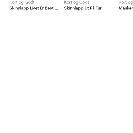
Kort og Godt
Kort og Godt
Kort o
Skinnlapp Livet Er Best Ute
Skinnlapp Ut På Tur