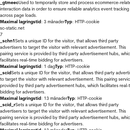
_gtmeec
Used to temporarily store and process ecommerce-relat
interaction data in order to ensure reliable analytics event tracking
across page loads.
Maximal lagringstid
: 3 månader
Typ
: HTTP-cookie
sc-static.net
7
_schn1
Sets a unique ID for the visitor, that allows third party
advertisers to target the visitor with relevant advertisement. This
pairing service is provided by third party advertisement hubs, whi
facilitates real-time bidding for advertisers.
Maximal lagringstid
: 1 dag
Typ
: HTTP-cookie
_scid
Sets a unique ID for the visitor, that allows third party advert
to target the visitor with relevant advertisement. This pairing servic
provided by third party advertisement hubs, which facilitates real-
bidding for advertisers.
Maximal lagringstid
: 13 månader
Typ
: HTTP-cookie
_scid_r
Sets a unique ID for the visitor, that allows third party
advertisers to target the visitor with relevant advertisement. This
pairing service is provided by third party advertisement hubs, whi
facilitates real-time bidding for advertisers.