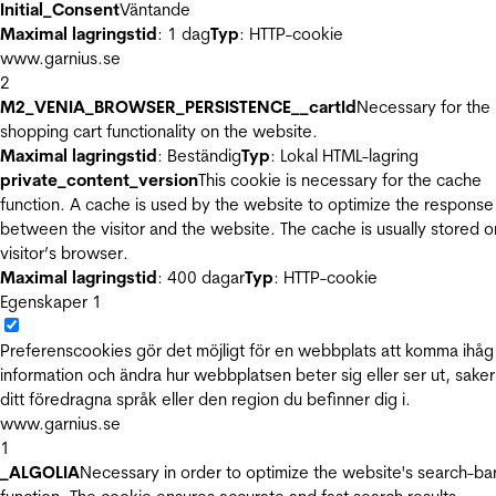
Initial_Consent
Väntande
Maximal lagringstid
: 1 dag
Typ
: HTTP-cookie
www.garnius.se
2
M2_VENIA_BROWSER_PERSISTENCE__cartId
Necessary for the
shopping cart functionality on the website.
Maximal lagringstid
: Beständig
Typ
: Lokal HTML-lagring
private_content_version
This cookie is necessary for the cache
function. A cache is used by the website to optimize the response
between the visitor and the website. The cache is usually stored o
visitor’s browser.
Maximal lagringstid
: 400 dagar
Typ
: HTTP-cookie
Egenskaper
1
Preferenscookies gör det möjligt för en webbplats att komma ihåg
information och ändra hur webbplatsen beter sig eller ser ut, sake
ditt föredragna språk eller den region du befinner dig i.
www.garnius.se
1
_ALGOLIA
Necessary in order to optimize the website's search-ba