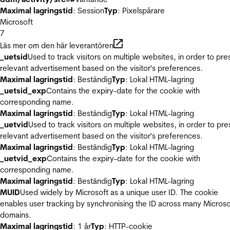
Maximal lagringstid
: Session
Typ
: Pixelspårare
Microsoft
7
Läs mer om den här leverantören
_uetsid
Used to track visitors on multiple websites, in order to pre
relevant advertisement based on the visitor's preferences.
Maximal lagringstid
: Beständig
Typ
: Lokal HTML-lagring
_uetsid_exp
Contains the expiry-date for the cookie with
corresponding name.
Maximal lagringstid
: Beständig
Typ
: Lokal HTML-lagring
_uetvid
Used to track visitors on multiple websites, in order to pre
relevant advertisement based on the visitor's preferences.
Maximal lagringstid
: Beständig
Typ
: Lokal HTML-lagring
_uetvid_exp
Contains the expiry-date for the cookie with
corresponding name.
Maximal lagringstid
: Beständig
Typ
: Lokal HTML-lagring
MUID
Used widely by Microsoft as a unique user ID. The cookie
enables user tracking by synchronising the ID across many Microso
domains.
Maximal lagringstid
: 1 år
Typ
: HTTP-cookie