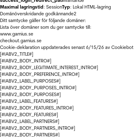
success_login_redirect_path
Väntande
Maximal lagringstid
: Session
Typ
: Lokal HTML-lagring
Domänöverskridande godkännande
2
Ditt samtycke gäller för följande domäner:
Lista över domäner som du ger samtycke till:
www.garnius.se
checkout.garnius.se
Cookie-deklaration uppdaterades senast 6/15/26 av
Cookiebot
[#IABV2_TITLE#]
[#IABV2_BODY_INTRO#]
[#IABV2_BODY_LEGITIMATE_INTEREST_INTRO#]
[#IABV2_BODY_PREFERENCE_INTRO#]
[#IABV2_LABEL_PURPOSES#]
[#IABV2_BODY_PURPOSES_INTRO#]
[#IABV2_BODY_PURPOSES#]
[#IABV2_LABEL_FEATURES#]
[#IABV2_BODY_FEATURES_INTRO#]
[#IABV2_BODY_FEATURES#]
[#IABV2_LABEL_PARTNERS#]
[#IABV2_BODY_PARTNERS_INTRO#]
[#IABV2_BODY_PARTNERS#]