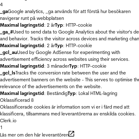
4
_ga
Google analytics, _ga används för att förstå hur besökaren
navigerar runt på webbplatsen
Maximal lagringstid
: 2 år
Typ
: HTTP-cookie
_ga_#
Used to send data to Google Analytics about the visitor's d
and behavior. Tracks the visitor across devices and marketing chan
Maximal lagringstid
: 2 år
Typ
: HTTP-cookie
_gcl_au
Used by Google AdSense for experimenting with
advertisement efficiency across websites using their services.
Maximal lagringstid
: 3 månader
Typ
: HTTP-cookie
_gcl_ls
Tracks the conversion rate between the user and the
advertisement banners on the website - This serves to optimise th
relevance of the advertisements on the website.
Maximal lagringstid
: Beständig
Typ
: Lokal HTML-lagring
Oklassificerad
8
Oklassificerade cookies är information som vi er i färd med att
klassificera, tillsammans med leverantörerna av enskilda cookies.
Clerk.io
1
Läs mer om den här leverantören