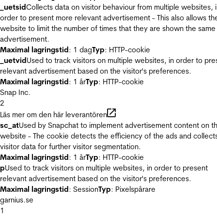
_uetsid
Collects data on visitor behaviour from multiple websites, 
order to present more relevant advertisement - This also allows th
website to limit the number of times that they are shown the same
advertisement.
Maximal lagringstid
: 1 dag
Typ
: HTTP-cookie
_uetvid
Used to track visitors on multiple websites, in order to pre
relevant advertisement based on the visitor's preferences.
Maximal lagringstid
: 1 år
Typ
: HTTP-cookie
Snap Inc.
2
Läs mer om den här leverantören
sc_at
Used by Snapchat to implement advertisement content on t
website - The cookie detects the efficiency of the ads and collect
visitor data for further visitor segmentation.
Maximal lagringstid
: 1 år
Typ
: HTTP-cookie
p
Used to track visitors on multiple websites, in order to present
relevant advertisement based on the visitor's preferences.
Maximal lagringstid
: Session
Typ
: Pixelspårare
garnius.se
1