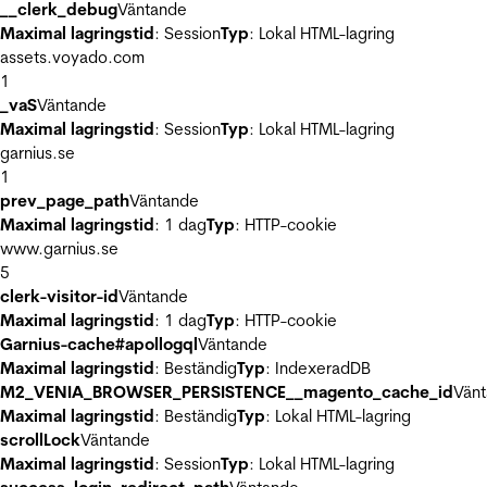
__clerk_debug
Väntande
Maximal lagringstid
: Session
Typ
: Lokal HTML-lagring
assets.voyado.com
1
_vaS
Väntande
Maximal lagringstid
: Session
Typ
: Lokal HTML-lagring
garnius.se
1
prev_page_path
Väntande
Maximal lagringstid
: 1 dag
Typ
: HTTP-cookie
www.garnius.se
5
clerk-visitor-id
Väntande
Maximal lagringstid
: 1 dag
Typ
: HTTP-cookie
Garnius-cache#apollogql
Väntande
Maximal lagringstid
: Beständig
Typ
: IndexeradDB
M2_VENIA_BROWSER_PERSISTENCE__magento_cache_id
Vän
Maximal lagringstid
: Beständig
Typ
: Lokal HTML-lagring
scrollLock
Väntande
Maximal lagringstid
: Session
Typ
: Lokal HTML-lagring