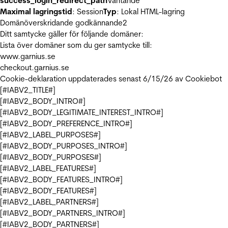
success_login_redirect_path
Väntande
Maximal lagringstid
: Session
Typ
: Lokal HTML-lagring
Domänöverskridande godkännande
2
Ditt samtycke gäller för följande domäner:
Lista över domäner som du ger samtycke till:
www.garnius.se
checkout.garnius.se
Cookie-deklaration uppdaterades senast 6/15/26 av
Cookiebot
[#IABV2_TITLE#]
[#IABV2_BODY_INTRO#]
[#IABV2_BODY_LEGITIMATE_INTEREST_INTRO#]
[#IABV2_BODY_PREFERENCE_INTRO#]
[#IABV2_LABEL_PURPOSES#]
[#IABV2_BODY_PURPOSES_INTRO#]
[#IABV2_BODY_PURPOSES#]
[#IABV2_LABEL_FEATURES#]
[#IABV2_BODY_FEATURES_INTRO#]
[#IABV2_BODY_FEATURES#]
[#IABV2_LABEL_PARTNERS#]
[#IABV2_BODY_PARTNERS_INTRO#]
[#IABV2_BODY_PARTNERS#]