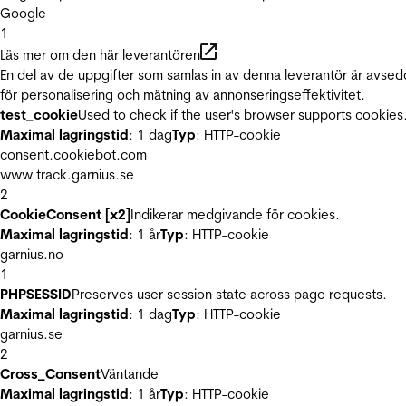
Google
1
Läs mer om den här leverantören
En del av de uppgifter som samlas in av denna leverantör är avse
för personalisering och mätning av annonseringseffektivitet.
test_cookie
Used to check if the user's browser supports cookies
Maximal lagringstid
: 1 dag
Typ
: HTTP-cookie
consent.cookiebot.com
www.track.garnius.se
2
CookieConsent [x2]
Indikerar medgivande för cookies.
Maximal lagringstid
: 1 år
Typ
: HTTP-cookie
garnius.no
1
PHPSESSID
Preserves user session state across page requests.
Maximal lagringstid
: 1 dag
Typ
: HTTP-cookie
garnius.se
2
Cross_Consent
Väntande
Maximal lagringstid
: 1 år
Typ
: HTTP-cookie