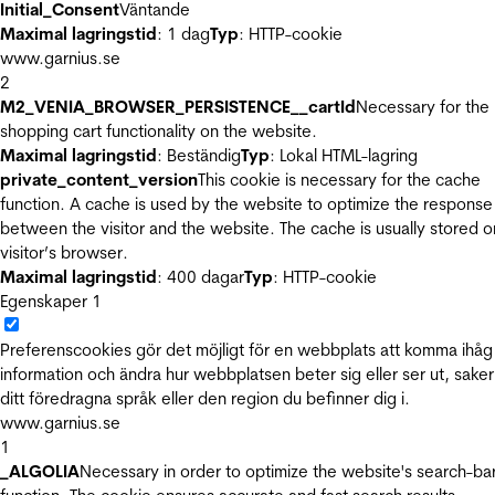
Initial_Consent
Väntande
Maximal lagringstid
: 1 dag
Typ
: HTTP-cookie
www.garnius.se
2
M2_VENIA_BROWSER_PERSISTENCE__cartId
Necessary for the
shopping cart functionality on the website.
Maximal lagringstid
: Beständig
Typ
: Lokal HTML-lagring
private_content_version
This cookie is necessary for the cache
function. A cache is used by the website to optimize the response
between the visitor and the website. The cache is usually stored o
visitor’s browser.
Maximal lagringstid
: 400 dagar
Typ
: HTTP-cookie
Egenskaper
1
Preferenscookies gör det möjligt för en webbplats att komma ihåg
information och ändra hur webbplatsen beter sig eller ser ut, sake
ditt föredragna språk eller den region du befinner dig i.
www.garnius.se
1
_ALGOLIA
Necessary in order to optimize the website's search-ba