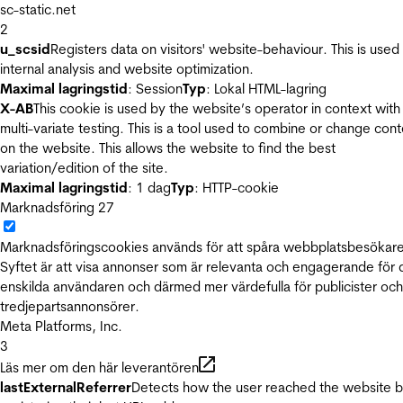
sc-static.net
2
u_scsid
Registers data on visitors' website-behaviour. This is used 
internal analysis and website optimization.
Maximal lagringstid
: Session
Typ
: Lokal HTML-lagring
X-AB
This cookie is used by the website’s operator in context with
multi-variate testing. This is a tool used to combine or change con
on the website. This allows the website to find the best
variation/edition of the site.
Maximal lagringstid
: 1 dag
Typ
: HTTP-cookie
Marknadsföring
27
Marknadsföringscookies används för att spåra webbplatsbesökare
Syftet är att visa annonser som är relevanta och engagerande för
enskilda användaren och därmed mer värdefulla för publicister och
tredjepartsannonsörer.
Meta Platforms, Inc.
3
Läs mer om den här leverantören
lastExternalReferrer
Detects how the user reached the website 