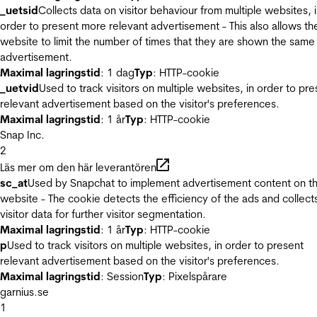
_uetsid
Collects data on visitor behaviour from multiple websites, 
order to present more relevant advertisement - This also allows th
website to limit the number of times that they are shown the same
advertisement.
Maximal lagringstid
: 1 dag
Typ
: HTTP-cookie
_uetvid
Used to track visitors on multiple websites, in order to pre
relevant advertisement based on the visitor's preferences.
Maximal lagringstid
: 1 år
Typ
: HTTP-cookie
Snap Inc.
2
Läs mer om den här leverantören
sc_at
Used by Snapchat to implement advertisement content on t
website - The cookie detects the efficiency of the ads and collect
visitor data for further visitor segmentation.
Maximal lagringstid
: 1 år
Typ
: HTTP-cookie
p
Used to track visitors on multiple websites, in order to present
relevant advertisement based on the visitor's preferences.
Maximal lagringstid
: Session
Typ
: Pixelspårare
garnius.se
1