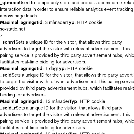
_gtmeec
Used to temporarily store and process ecommerce-relat
interaction data in order to ensure reliable analytics event tracking
across page loads.
Maximal lagringstid
: 3 månader
Typ
: HTTP-cookie
sc-static.net
7
_schn1
Sets a unique ID for the visitor, that allows third party
advertisers to target the visitor with relevant advertisement. This
pairing service is provided by third party advertisement hubs, whi
facilitates real-time bidding for advertisers.
Maximal lagringstid
: 1 dag
Typ
: HTTP-cookie
_scid
Sets a unique ID for the visitor, that allows third party advert
to target the visitor with relevant advertisement. This pairing servic
provided by third party advertisement hubs, which facilitates real-
bidding for advertisers.
Maximal lagringstid
: 13 månader
Typ
: HTTP-cookie
_scid_r
Sets a unique ID for the visitor, that allows third party
advertisers to target the visitor with relevant advertisement. This
pairing service is provided by third party advertisement hubs, whi
facilitates real-time bidding for advertisers.