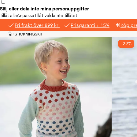
Sälj eller dela inte mina personuppgifter
Tillåt alla
Anpassa
Tillåt valda
Inte tillåtet
Fri frakt över 899 kr!
Prisgaranti + 15%
Köp pre
Hem
STICKNINGSKIT
>
-29%