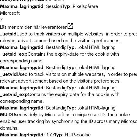
Maximal lagringstid
: Session
Typ
: Pixelspårare
Microsoft
7
Läs mer om den här leverantören
_uetsid
Used to track visitors on multiple websites, in order to pre
relevant advertisement based on the visitor's preferences.
Maximal lagringstid
: Beständig
Typ
: Lokal HTML-lagring
_uetsid_exp
Contains the expiry-date for the cookie with
corresponding name.
Maximal lagringstid
: Beständig
Typ
: Lokal HTML-lagring
_uetvid
Used to track visitors on multiple websites, in order to pre
relevant advertisement based on the visitor's preferences.
Maximal lagringstid
: Beständig
Typ
: Lokal HTML-lagring
_uetvid_exp
Contains the expiry-date for the cookie with
corresponding name.
Maximal lagringstid
: Beständig
Typ
: Lokal HTML-lagring
MUID
Used widely by Microsoft as a unique user ID. The cookie
enables user tracking by synchronising the ID across many Microso
domains.
Maximal lagringstid
: 1 år
Typ
: HTTP-cookie