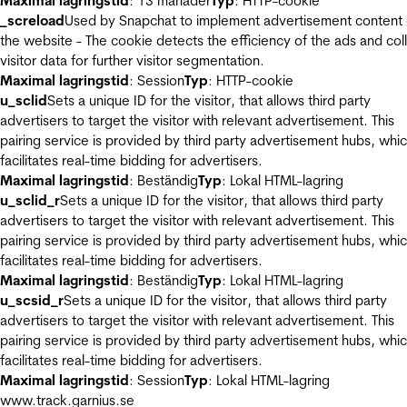
Maximal lagringstid
: 13 månader
Typ
: HTTP-cookie
_screload
Used by Snapchat to implement advertisement content
the website - The cookie detects the efficiency of the ads and col
visitor data for further visitor segmentation.
Maximal lagringstid
: Session
Typ
: HTTP-cookie
u_sclid
Sets a unique ID for the visitor, that allows third party
advertisers to target the visitor with relevant advertisement. This
pairing service is provided by third party advertisement hubs, whi
facilitates real-time bidding for advertisers.
Maximal lagringstid
: Beständig
Typ
: Lokal HTML-lagring
u_sclid_r
Sets a unique ID for the visitor, that allows third party
advertisers to target the visitor with relevant advertisement. This
pairing service is provided by third party advertisement hubs, whi
facilitates real-time bidding for advertisers.
Maximal lagringstid
: Beständig
Typ
: Lokal HTML-lagring
u_scsid_r
Sets a unique ID for the visitor, that allows third party
advertisers to target the visitor with relevant advertisement. This
pairing service is provided by third party advertisement hubs, whi
facilitates real-time bidding for advertisers.
Maximal lagringstid
: Session
Typ
: Lokal HTML-lagring
www.track.garnius.se