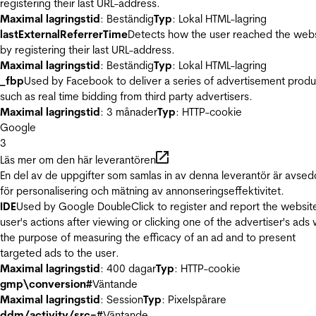
registering their last URL-address.
Maximal lagringstid
: Beständig
Typ
: Lokal HTML-lagring
lastExternalReferrerTime
Detects how the user reached the web
by registering their last URL-address.
Maximal lagringstid
: Beständig
Typ
: Lokal HTML-lagring
_fbp
Used by Facebook to deliver a series of advertisement produ
such as real time bidding from third party advertisers.
Maximal lagringstid
: 3 månader
Typ
: HTTP-cookie
Google
3
Läs mer om den här leverantören
En del av de uppgifter som samlas in av denna leverantör är avse
för personalisering och mätning av annonseringseffektivitet.
IDE
Used by Google DoubleClick to register and report the websit
user's actions after viewing or clicking one of the advertiser's ads 
the purpose of measuring the efficacy of an ad and to present
targeted ads to the user.
Maximal lagringstid
: 400 dagar
Typ
: HTTP-cookie
gmp\conversion#
Väntande
Maximal lagringstid
: Session
Typ
: Pixelspårare
ddm/activity/src=#
Väntande