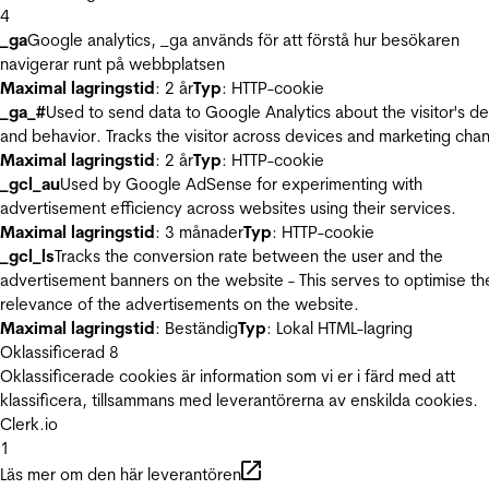
4
_ga
Google analytics, _ga används för att förstå hur besökaren
navigerar runt på webbplatsen
Maximal lagringstid
: 2 år
Typ
: HTTP-cookie
_ga_#
Used to send data to Google Analytics about the visitor's d
and behavior. Tracks the visitor across devices and marketing chan
Maximal lagringstid
: 2 år
Typ
: HTTP-cookie
_gcl_au
Used by Google AdSense for experimenting with
advertisement efficiency across websites using their services.
Maximal lagringstid
: 3 månader
Typ
: HTTP-cookie
_gcl_ls
Tracks the conversion rate between the user and the
advertisement banners on the website - This serves to optimise th
relevance of the advertisements on the website.
Maximal lagringstid
: Beständig
Typ
: Lokal HTML-lagring
Oklassificerad
8
Oklassificerade cookies är information som vi er i färd med att
klassificera, tillsammans med leverantörerna av enskilda cookies.
Clerk.io
1
Läs mer om den här leverantören