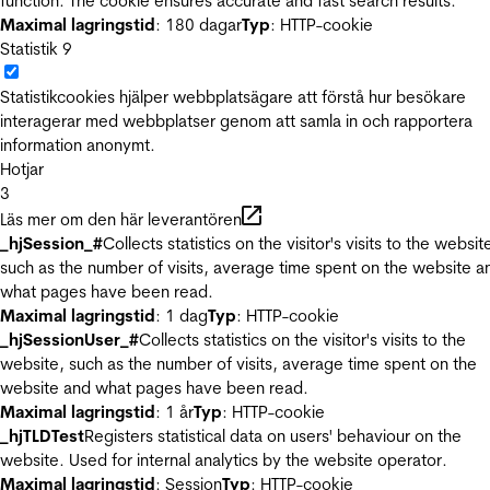
function. The cookie ensures accurate and fast search results.
Maximal lagringstid
: 180 dagar
Typ
: HTTP-cookie
Statistik
9
Statistikcookies hjälper webbplatsägare att förstå hur besökare
interagerar med webbplatser genom att samla in och rapportera
information anonymt.
Hotjar
3
Läs mer om den här leverantören
_hjSession_#
Collects statistics on the visitor's visits to the websit
such as the number of visits, average time spent on the website a
what pages have been read.
Maximal lagringstid
: 1 dag
Typ
: HTTP-cookie
_hjSessionUser_#
Collects statistics on the visitor's visits to the
website, such as the number of visits, average time spent on the
website and what pages have been read.
Maximal lagringstid
: 1 år
Typ
: HTTP-cookie
_hjTLDTest
Registers statistical data on users' behaviour on the
website. Used for internal analytics by the website operator.
Maximal lagringstid
: Session
Typ
: HTTP-cookie