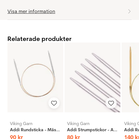
Visa mer information
Relaterade produkter
Viking Garn
Viking Garn
Viking 
Addi Rundsticka - Mässing
Addi Strumpstickor - Aluminium
90
kr
80
kr
140
k