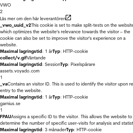
VWO
2
Läs mer om den här leverantören
_vwo_uuid_v2
This cookie is set to make split-tests on the websit
which optimizes the website's relevance towards the visitor – the
cookie can also be set to improve the visitor's experience on a
website.
Maximal lagringstid
: 1 år
Typ
: HTTP-cookie
collect/v.gif
Väntande
Maximal lagringstid
: Session
Typ
: Pixelspårare
assets.voyado.com
1
_va
Contains an visitor ID. This is used to identify the visitor upon r
entry to the website.
Maximal lagringstid
: 1 år
Typ
: HTTP-cookie
garnius.se
1
FPAU
Assigns a specific ID to the visitor. This allows the website to
determine the number of specific user-visits for analysis and statist
Maximal lagringstid
: 3 månader
Typ
: HTTP-cookie