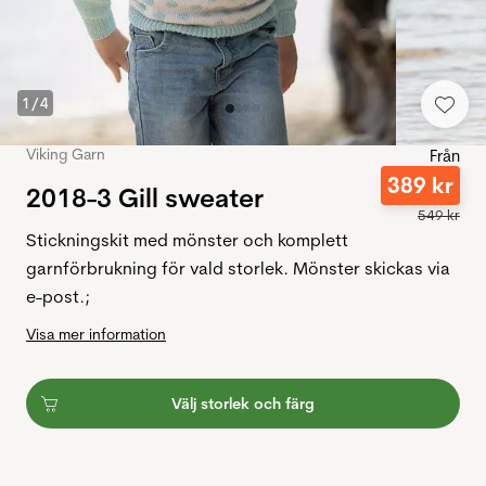
1
/
4
Viking Garn
Från
389
kr
2018-3 Gill sweater
549
kr
Stickningskit med mönster och komplett
garnförbrukning för vald storlek. Mönster skickas via
e-post.;
Visa mer information
Välj storlek och färg