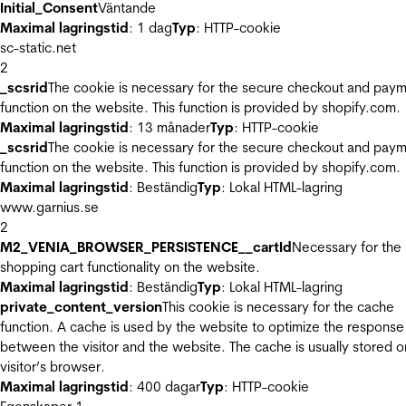
Initial_Consent
Väntande
Maximal lagringstid
: 1 dag
Typ
: HTTP-cookie
sc-static.net
2
_scsrid
The cookie is necessary for the secure checkout and pay
function on the website. This function is provided by shopify.com.
Maximal lagringstid
: 13 månader
Typ
: HTTP-cookie
_scsrid
The cookie is necessary for the secure checkout and pay
function on the website. This function is provided by shopify.com.
Maximal lagringstid
: Beständig
Typ
: Lokal HTML-lagring
www.garnius.se
2
M2_VENIA_BROWSER_PERSISTENCE__cartId
Necessary for the
shopping cart functionality on the website.
Maximal lagringstid
: Beständig
Typ
: Lokal HTML-lagring
private_content_version
This cookie is necessary for the cache
function. A cache is used by the website to optimize the response
between the visitor and the website. The cache is usually stored o
visitor’s browser.
Maximal lagringstid
: 400 dagar
Typ
: HTTP-cookie