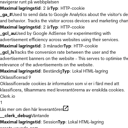
navigerar runt på webbplatsen
Maximal lagringstid
: 2 år
Typ
: HTTP-cookie
_ga_#
Used to send data to Google Analytics about the visitor's d
and behavior. Tracks the visitor across devices and marketing chan
Maximal lagringstid
: 2 år
Typ
: HTTP-cookie
_gcl_au
Used by Google AdSense for experimenting with
advertisement efficiency across websites using their services.
Maximal lagringstid
: 3 månader
Typ
: HTTP-cookie
_gcl_ls
Tracks the conversion rate between the user and the
advertisement banners on the website - This serves to optimise th
relevance of the advertisements on the website.
Maximal lagringstid
: Beständig
Typ
: Lokal HTML-lagring
Oklassificerad
9
Oklassificerade cookies är information som vi er i färd med att
klassificera, tillsammans med leverantörerna av enskilda cookies.
Clerk.io
1
Läs mer om den här leverantören
__clerk_debug
Väntande
Maximal lagringstid
: Session
Typ
: Lokal HTML-lagring