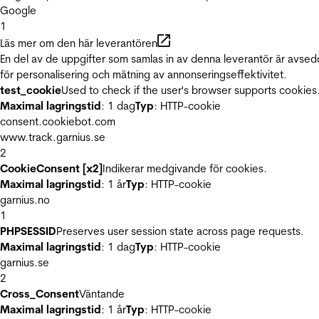
Google
1
Läs mer om den här leverantören
En del av de uppgifter som samlas in av denna leverantör är avse
för personalisering och mätning av annonseringseffektivitet.
test_cookie
Used to check if the user's browser supports cookies
Maximal lagringstid
: 1 dag
Typ
: HTTP-cookie
consent.cookiebot.com
www.track.garnius.se
2
CookieConsent [x2]
Indikerar medgivande för cookies.
Maximal lagringstid
: 1 år
Typ
: HTTP-cookie
garnius.no
1
PHPSESSID
Preserves user session state across page requests.
Maximal lagringstid
: 1 dag
Typ
: HTTP-cookie
garnius.se
2
Cross_Consent
Väntande
Maximal lagringstid
: 1 år
Typ
: HTTP-cookie