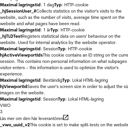
Maximal lagringstid
: 1 dag
Typ
: HTTP-cookie
_hjSessionUser_#
Collects statistics on the visitor's visits to the
website, such as the number of visits, average time spent on the
website and what pages have been read.
Maximal lagringstid
: 1 år
Typ
: HTTP-cookie
_hjTLDTest
Registers statistical data on users' behaviour on the
website. Used for internal analytics by the website operator.
Maximal lagringstid
: Session
Typ
: HTTP-cookie
hjActiveViewportIds
This cookie contains an ID string on the curr
session. This contains non-personal information on what subpages
visitor enters – this information is used to optimize the visitor's
experience.
Maximal lagringstid
: Beständig
Typ
: Lokal HTML-lagring
hjViewportId
Saves the user's screen size in order to adjust the si
images on the website.
Maximal lagringstid
: Session
Typ
: Lokal HTML-lagring
VWO
3
Läs mer om den här leverantören
_vwo_uuid_v2
This cookie is set to make split-tests on the websit