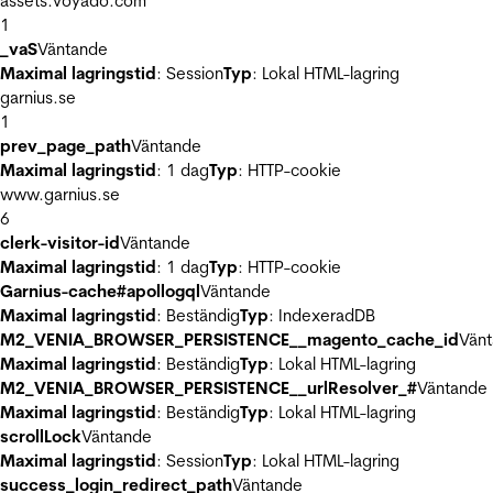
assets.voyado.com
1
_vaS
Väntande
Maximal lagringstid
: Session
Typ
: Lokal HTML-lagring
garnius.se
1
prev_page_path
Väntande
Maximal lagringstid
: 1 dag
Typ
: HTTP-cookie
www.garnius.se
6
clerk-visitor-id
Väntande
Maximal lagringstid
: 1 dag
Typ
: HTTP-cookie
Garnius-cache#apollogql
Väntande
Maximal lagringstid
: Beständig
Typ
: IndexeradDB
M2_VENIA_BROWSER_PERSISTENCE__magento_cache_id
Vän
Maximal lagringstid
: Beständig
Typ
: Lokal HTML-lagring
M2_VENIA_BROWSER_PERSISTENCE__urlResolver_#
Väntande
Maximal lagringstid
: Beständig
Typ
: Lokal HTML-lagring
scrollLock
Väntande
Maximal lagringstid
: Session
Typ
: Lokal HTML-lagring
success_login_redirect_path
Väntande