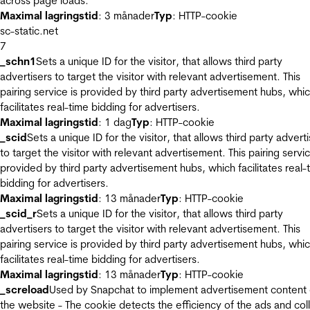
across page loads.
Maximal lagringstid
: 3 månader
Typ
: HTTP-cookie
sc-static.net
7
_schn1
Sets a unique ID for the visitor, that allows third party
advertisers to target the visitor with relevant advertisement. This
pairing service is provided by third party advertisement hubs, whi
facilitates real-time bidding for advertisers.
Maximal lagringstid
: 1 dag
Typ
: HTTP-cookie
_scid
Sets a unique ID for the visitor, that allows third party advert
to target the visitor with relevant advertisement. This pairing servic
provided by third party advertisement hubs, which facilitates real-
bidding for advertisers.
Maximal lagringstid
: 13 månader
Typ
: HTTP-cookie
_scid_r
Sets a unique ID for the visitor, that allows third party
advertisers to target the visitor with relevant advertisement. This
pairing service is provided by third party advertisement hubs, whi
facilitates real-time bidding for advertisers.
Maximal lagringstid
: 13 månader
Typ
: HTTP-cookie
_screload
Used by Snapchat to implement advertisement content
the website - The cookie detects the efficiency of the ads and col