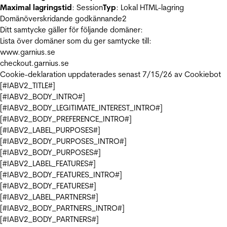
Maximal lagringstid
: Session
Typ
: Lokal HTML-lagring
Domänöverskridande godkännande
2
Ditt samtycke gäller för följande domäner:
Lista över domäner som du ger samtycke till:
www.garnius.se
checkout.garnius.se
Cookie-deklaration uppdaterades senast 7/15/26 av
Cookiebot
[#IABV2_TITLE#]
[#IABV2_BODY_INTRO#]
[#IABV2_BODY_LEGITIMATE_INTEREST_INTRO#]
[#IABV2_BODY_PREFERENCE_INTRO#]
[#IABV2_LABEL_PURPOSES#]
[#IABV2_BODY_PURPOSES_INTRO#]
[#IABV2_BODY_PURPOSES#]
[#IABV2_LABEL_FEATURES#]
[#IABV2_BODY_FEATURES_INTRO#]
[#IABV2_BODY_FEATURES#]
[#IABV2_LABEL_PARTNERS#]
[#IABV2_BODY_PARTNERS_INTRO#]
[#IABV2_BODY_PARTNERS#]