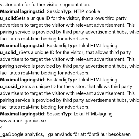
visitor data for further visitor segmentation.
Maximal lagringstid
: Session
Typ
: HTTP-cookie
u_sclid
Sets a unique ID for the visitor, that allows third party
advertisers to target the visitor with relevant advertisement. This
pairing service is provided by third party advertisement hubs, whi
facilitates real-time bidding for advertisers.
Maximal lagringstid
: Beständig
Typ
: Lokal HTML-lagring
u_sclid_r
Sets a unique ID for the visitor, that allows third party
advertisers to target the visitor with relevant advertisement. This
pairing service is provided by third party advertisement hubs, whi
facilitates real-time bidding for advertisers.
Maximal lagringstid
: Beständig
Typ
: Lokal HTML-lagring
u_scsid_r
Sets a unique ID for the visitor, that allows third party
advertisers to target the visitor with relevant advertisement. This
pairing service is provided by third party advertisement hubs, whi
facilitates real-time bidding for advertisers.
Maximal lagringstid
: Session
Typ
: Lokal HTML-lagring
www.track.garnius.se
4
_ga
Google analytics, _ga används för att förstå hur besökaren