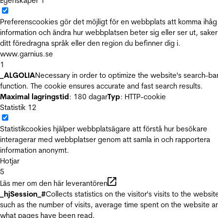
Egenskaper
1
Preferenscookies gör det möjligt för en webbplats att komma ihåg
information och ändra hur webbplatsen beter sig eller ser ut, sake
ditt föredragna språk eller den region du befinner dig i.
www.garnius.se
1
_ALGOLIA
Necessary in order to optimize the website's search-ba
function. The cookie ensures accurate and fast search results.
Maximal lagringstid
: 180 dagar
Typ
: HTTP-cookie
Statistik
12
Statistikcookies hjälper webbplatsägare att förstå hur besökare
interagerar med webbplatser genom att samla in och rapportera
information anonymt.
Hotjar
5
Läs mer om den här leverantören
_hjSession_#
Collects statistics on the visitor's visits to the websit
such as the number of visits, average time spent on the website a
what pages have been read.