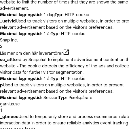
website to limit the number of times that they are shown the same
advertisement.
Maximal lagringstid
: 1 dag
Typ
: HTTP-cookie
_uetvid
Used to track visitors on multiple websites, in order to pre
relevant advertisement based on the visitor's preferences.
Maximal lagringstid
: 1 år
Typ
: HTTP-cookie
Snap Inc.
2
Läs mer om den här leverantören
sc_at
Used by Snapchat to implement advertisement content on t
website - The cookie detects the efficiency of the ads and collect
visitor data for further visitor segmentation.
Maximal lagringstid
: 1 år
Typ
: HTTP-cookie
p
Used to track visitors on multiple websites, in order to present
relevant advertisement based on the visitor's preferences.
Maximal lagringstid
: Session
Typ
: Pixelspårare
garnius.se
1
_gtmeec
Used to temporarily store and process ecommerce-relat
interaction data in order to ensure reliable analytics event tracking