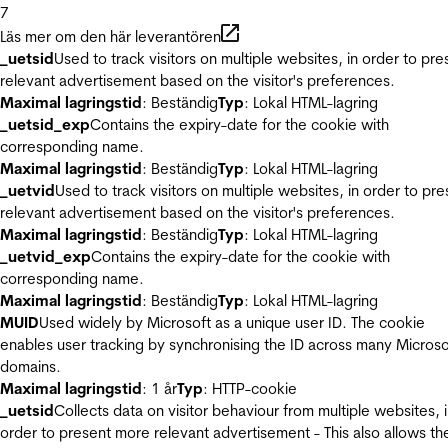
7
Läs mer om den här leverantören
_uetsid
Used to track visitors on multiple websites, in order to pre
relevant advertisement based on the visitor's preferences.
Maximal lagringstid
: Beständig
Typ
: Lokal HTML-lagring
_uetsid_exp
Contains the expiry-date for the cookie with
corresponding name.
Maximal lagringstid
: Beständig
Typ
: Lokal HTML-lagring
_uetvid
Used to track visitors on multiple websites, in order to pre
relevant advertisement based on the visitor's preferences.
Maximal lagringstid
: Beständig
Typ
: Lokal HTML-lagring
_uetvid_exp
Contains the expiry-date for the cookie with
corresponding name.
Maximal lagringstid
: Beständig
Typ
: Lokal HTML-lagring
MUID
Used widely by Microsoft as a unique user ID. The cookie
enables user tracking by synchronising the ID across many Microso
domains.
Maximal lagringstid
: 1 år
Typ
: HTTP-cookie
_uetsid
Collects data on visitor behaviour from multiple websites, 
order to present more relevant advertisement - This also allows th