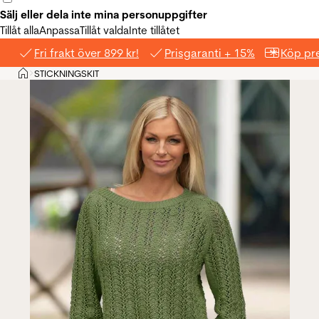
Sälj eller dela inte mina personuppgifter
Tillåt alla
Anpassa
Tillåt valda
Inte tillåtet
Fri frakt över 899 kr!
Prisgaranti + 15%
Köp pre
Hem
STICKNINGSKIT
>