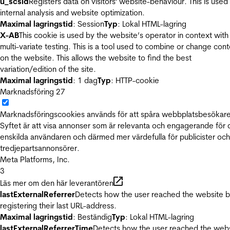
u_scsid
Registers data on visitors' website-behaviour. This is used 
internal analysis and website optimization.
Maximal lagringstid
: Session
Typ
: Lokal HTML-lagring
X-AB
This cookie is used by the website’s operator in context with
multi-variate testing. This is a tool used to combine or change con
on the website. This allows the website to find the best
variation/edition of the site.
Maximal lagringstid
: 1 dag
Typ
: HTTP-cookie
Marknadsföring
27
Marknadsföringscookies används för att spåra webbplatsbesökare
Syftet är att visa annonser som är relevanta och engagerande för
enskilda användaren och därmed mer värdefulla för publicister och
tredjepartsannonsörer.
Meta Platforms, Inc.
3
Läs mer om den här leverantören
lastExternalReferrer
Detects how the user reached the website 
registering their last URL-address.
Maximal lagringstid
: Beständig
Typ
: Lokal HTML-lagring
lastExternalReferrerTime
Detects how the user reached the web