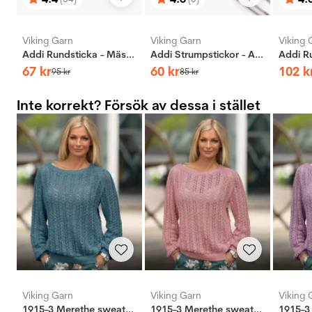
Betyg:
utav 5 stjärnor
Betyg:
utav 5 stjärnor
Bety
utav 
Viking Garn
Viking Garn
Viking 
Addi Rundsticka - Mässing
Addi Strumpstickor - Aluminium
67
kr
60
kr
102
k
95
kr
85
kr
Inte korrekt? Försök av dessa i stället
Viking Garn
Viking Garn
Viking 
1915-3 Merethe sweater petroleum
1915-3 Merethe sweater gammelrosa