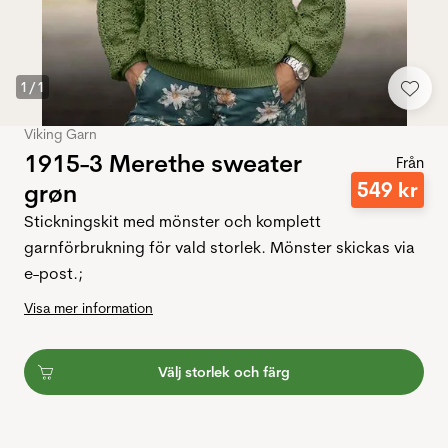
1
/
1
Viking Garn
1915-3 Merethe sweater
Från
549
kr
grøn
Stickningskit med mönster och komplett
garnförbrukning för vald storlek. Mönster skickas via
e-post.;
Visa mer information
Välj storlek och färg