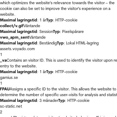
which optimizes the website's relevance towards the visitor – the
cookie can also be set to improve the visitor's experience on a
website.
Maximal lagringstid
: 1 år
Typ
: HTTP-cookie
collect/v.gif
Väntande
Maximal lagringstid
: Session
Typ
: Pixelspårare
vwo_apm_sent
Väntande
Maximal lagringstid
: Beständig
Typ
: Lokal HTML-lagring
assets.voyado.com
1
_va
Contains an visitor ID. This is used to identify the visitor upon r
entry to the website.
Maximal lagringstid
: 1 år
Typ
: HTTP-cookie
garnius.se
1
FPAU
Assigns a specific ID to the visitor. This allows the website to
determine the number of specific user-visits for analysis and statist
Maximal lagringstid
: 3 månader
Typ
: HTTP-cookie
sc-static.net
2