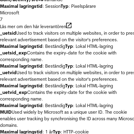
Maximal lagringstid
: Session
Typ
: Pixelspårare
Microsoft
7
Läs mer om den här leverantören
_uetsid
Used to track visitors on multiple websites, in order to pre
relevant advertisement based on the visitor's preferences.
Maximal lagringstid
: Beständig
Typ
: Lokal HTML-lagring
_uetsid_exp
Contains the expiry-date for the cookie with
corresponding name.
Maximal lagringstid
: Beständig
Typ
: Lokal HTML-lagring
_uetvid
Used to track visitors on multiple websites, in order to pre
relevant advertisement based on the visitor's preferences.
Maximal lagringstid
: Beständig
Typ
: Lokal HTML-lagring
_uetvid_exp
Contains the expiry-date for the cookie with
corresponding name.
Maximal lagringstid
: Beständig
Typ
: Lokal HTML-lagring
MUID
Used widely by Microsoft as a unique user ID. The cookie
enables user tracking by synchronising the ID across many Microso
domains.
Maximal lagringstid
: 1 år
Typ
: HTTP-cookie