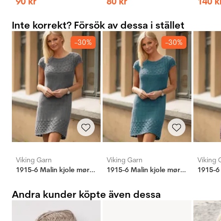
90
kr
80
kr
140
k
Inte korrekt? Försök av dessa i stället
-30%
-30%
Viking Garn
Viking Garn
Viking 
1915-6 Malin kjole mørk grå
1915-6 Malin kjole mørk petroleum
Andra kunder köpte även dessa