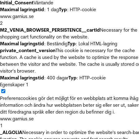
Initial_Consent
Väntande
Maximal lagringstid
: 1 dag
Typ
: HTTP-cookie
www.garnius.se
2
M2_VENIA_BROWSER_PERSISTENCE__cartId
Necessary for the
shopping cart functionality on the website.
Maximal lagringstid
: Beständig
Typ
: Lokal HTML-lagring
private_content_version
This cookie is necessary for the cache
function. A cache is used by the website to optimize the response
between the visitor and the website. The cache is usually stored o
visitor’s browser.
Maximal lagringstid
: 400 dagar
Typ
: HTTP-cookie
Egenskaper
1
Preferenscookies gör det möjligt för en webbplats att komma ihåg
information och ändra hur webbplatsen beter sig eller ser ut, sake
ditt föredragna språk eller den region du befinner dig i.
www.garnius.se
1
_ALGOLIA
Necessary in order to optimize the website's search-ba