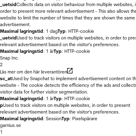
_uetsid
Collects data on visitor behaviour from multiple websites, 
order to present more relevant advertisement - This also allows th
website to limit the number of times that they are shown the same
advertisement.
Maximal lagringstid
: 1 dag
Typ
: HTTP-cookie
_uetvid
Used to track visitors on multiple websites, in order to pre
relevant advertisement based on the visitor's preferences.
Maximal lagringstid
: 1 år
Typ
: HTTP-cookie
Snap Inc.
2
Läs mer om den här leverantören
sc_at
Used by Snapchat to implement advertisement content on t
website - The cookie detects the efficiency of the ads and collect
visitor data for further visitor segmentation.
Maximal lagringstid
: 1 år
Typ
: HTTP-cookie
p
Used to track visitors on multiple websites, in order to present
relevant advertisement based on the visitor's preferences.
Maximal lagringstid
: Session
Typ
: Pixelspårare
garnius.se
1