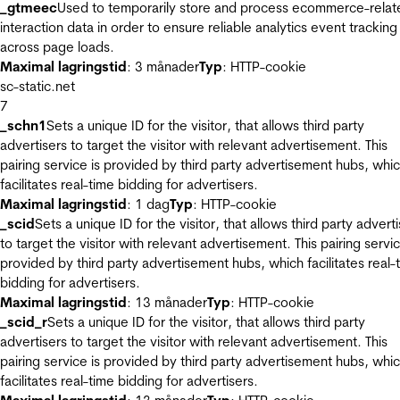
_gtmeec
Used to temporarily store and process ecommerce-relat
interaction data in order to ensure reliable analytics event tracking
across page loads.
Maximal lagringstid
: 3 månader
Typ
: HTTP-cookie
sc-static.net
7
_schn1
Sets a unique ID for the visitor, that allows third party
advertisers to target the visitor with relevant advertisement. This
pairing service is provided by third party advertisement hubs, whi
facilitates real-time bidding for advertisers.
Maximal lagringstid
: 1 dag
Typ
: HTTP-cookie
_scid
Sets a unique ID for the visitor, that allows third party advert
to target the visitor with relevant advertisement. This pairing servic
provided by third party advertisement hubs, which facilitates real-
bidding for advertisers.
Maximal lagringstid
: 13 månader
Typ
: HTTP-cookie
_scid_r
Sets a unique ID for the visitor, that allows third party
advertisers to target the visitor with relevant advertisement. This
pairing service is provided by third party advertisement hubs, whi
facilitates real-time bidding for advertisers.