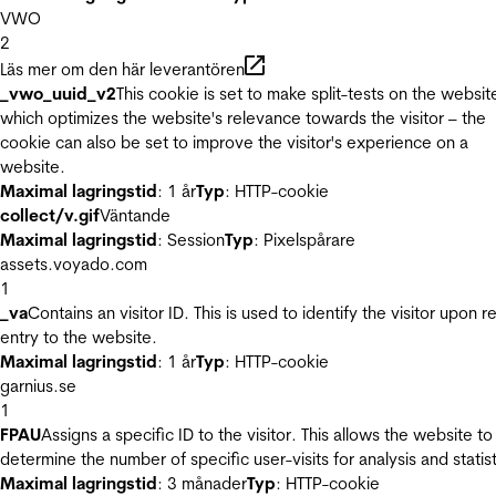
VWO
2
Läs mer om den här leverantören
_vwo_uuid_v2
This cookie is set to make split-tests on the websit
which optimizes the website's relevance towards the visitor – the
cookie can also be set to improve the visitor's experience on a
website.
Maximal lagringstid
: 1 år
Typ
: HTTP-cookie
collect/v.gif
Väntande
Maximal lagringstid
: Session
Typ
: Pixelspårare
assets.voyado.com
1
_va
Contains an visitor ID. This is used to identify the visitor upon r
entry to the website.
Maximal lagringstid
: 1 år
Typ
: HTTP-cookie
garnius.se
1
FPAU
Assigns a specific ID to the visitor. This allows the website to
determine the number of specific user-visits for analysis and statist
Maximal lagringstid
: 3 månader
Typ
: HTTP-cookie