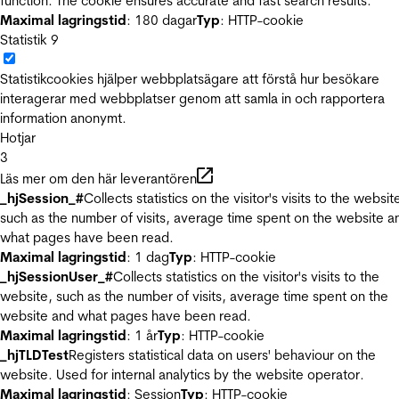
function. The cookie ensures accurate and fast search results.
Maximal lagringstid
: 180 dagar
Typ
: HTTP-cookie
Statistik
9
Statistikcookies hjälper webbplatsägare att förstå hur besökare
interagerar med webbplatser genom att samla in och rapportera
information anonymt.
Hotjar
3
Läs mer om den här leverantören
_hjSession_#
Collects statistics on the visitor's visits to the websit
such as the number of visits, average time spent on the website a
what pages have been read.
Maximal lagringstid
: 1 dag
Typ
: HTTP-cookie
_hjSessionUser_#
Collects statistics on the visitor's visits to the
website, such as the number of visits, average time spent on the
website and what pages have been read.
Maximal lagringstid
: 1 år
Typ
: HTTP-cookie
_hjTLDTest
Registers statistical data on users' behaviour on the
website. Used for internal analytics by the website operator.
Maximal lagringstid
: Session
Typ
: HTTP-cookie