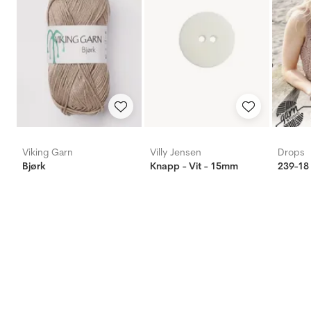
Viking Garn
Villy Jensen
Drops
Bjørk
Knapp - Vit - 15mm
239-18