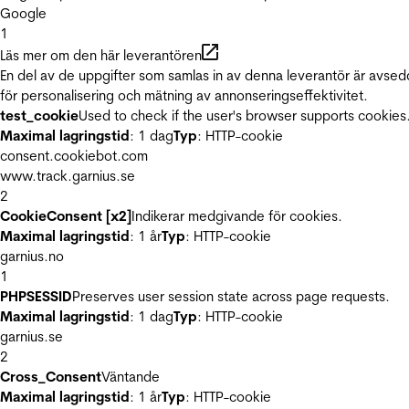
Google
1
Läs mer om den här leverantören
En del av de uppgifter som samlas in av denna leverantör är avse
för personalisering och mätning av annonseringseffektivitet.
test_cookie
Used to check if the user's browser supports cookies
Maximal lagringstid
: 1 dag
Typ
: HTTP-cookie
consent.cookiebot.com
www.track.garnius.se
2
CookieConsent [x2]
Indikerar medgivande för cookies.
Maximal lagringstid
: 1 år
Typ
: HTTP-cookie
garnius.no
1
PHPSESSID
Preserves user session state across page requests.
Maximal lagringstid
: 1 dag
Typ
: HTTP-cookie
garnius.se
2
Cross_Consent
Väntande
Maximal lagringstid
: 1 år
Typ
: HTTP-cookie