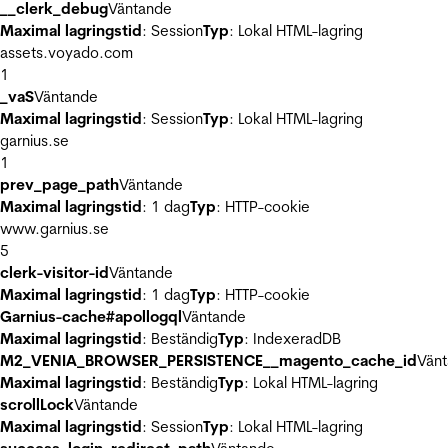
__clerk_debug
Väntande
Maximal lagringstid
: Session
Typ
: Lokal HTML-lagring
assets.voyado.com
1
_vaS
Väntande
Maximal lagringstid
: Session
Typ
: Lokal HTML-lagring
garnius.se
1
prev_page_path
Väntande
Maximal lagringstid
: 1 dag
Typ
: HTTP-cookie
www.garnius.se
5
clerk-visitor-id
Väntande
Maximal lagringstid
: 1 dag
Typ
: HTTP-cookie
Garnius-cache#apollogql
Väntande
Maximal lagringstid
: Beständig
Typ
: IndexeradDB
M2_VENIA_BROWSER_PERSISTENCE__magento_cache_id
Vän
Maximal lagringstid
: Beständig
Typ
: Lokal HTML-lagring
scrollLock
Väntande
Maximal lagringstid
: Session
Typ
: Lokal HTML-lagring