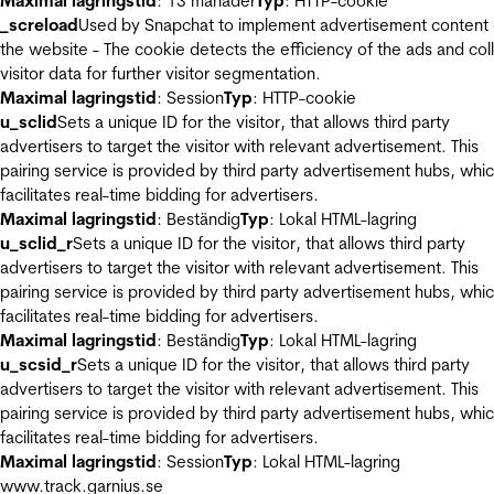
Maximal lagringstid
: 13 månader
Typ
: HTTP-cookie
_screload
Used by Snapchat to implement advertisement content
the website - The cookie detects the efficiency of the ads and col
visitor data for further visitor segmentation.
Maximal lagringstid
: Session
Typ
: HTTP-cookie
u_sclid
Sets a unique ID for the visitor, that allows third party
advertisers to target the visitor with relevant advertisement. This
pairing service is provided by third party advertisement hubs, whi
facilitates real-time bidding for advertisers.
Maximal lagringstid
: Beständig
Typ
: Lokal HTML-lagring
u_sclid_r
Sets a unique ID for the visitor, that allows third party
advertisers to target the visitor with relevant advertisement. This
pairing service is provided by third party advertisement hubs, whi
facilitates real-time bidding for advertisers.
Maximal lagringstid
: Beständig
Typ
: Lokal HTML-lagring
u_scsid_r
Sets a unique ID for the visitor, that allows third party
advertisers to target the visitor with relevant advertisement. This
pairing service is provided by third party advertisement hubs, whi
facilitates real-time bidding for advertisers.
Maximal lagringstid
: Session
Typ
: Lokal HTML-lagring
www.track.garnius.se