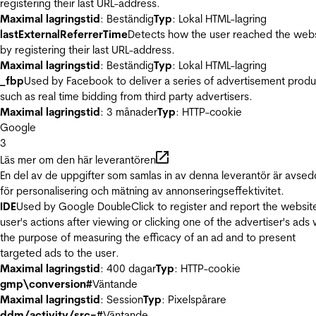
registering their last URL-address.
Maximal lagringstid
: Beständig
Typ
: Lokal HTML-lagring
lastExternalReferrerTime
Detects how the user reached the web
by registering their last URL-address.
Maximal lagringstid
: Beständig
Typ
: Lokal HTML-lagring
_fbp
Used by Facebook to deliver a series of advertisement produ
such as real time bidding from third party advertisers.
Maximal lagringstid
: 3 månader
Typ
: HTTP-cookie
Google
3
Läs mer om den här leverantören
En del av de uppgifter som samlas in av denna leverantör är avse
för personalisering och mätning av annonseringseffektivitet.
IDE
Used by Google DoubleClick to register and report the websit
user's actions after viewing or clicking one of the advertiser's ads 
the purpose of measuring the efficacy of an ad and to present
targeted ads to the user.
Maximal lagringstid
: 400 dagar
Typ
: HTTP-cookie
gmp\conversion#
Väntande
Maximal lagringstid
: Session
Typ
: Pixelspårare
ddm/activity/src=#
Väntande