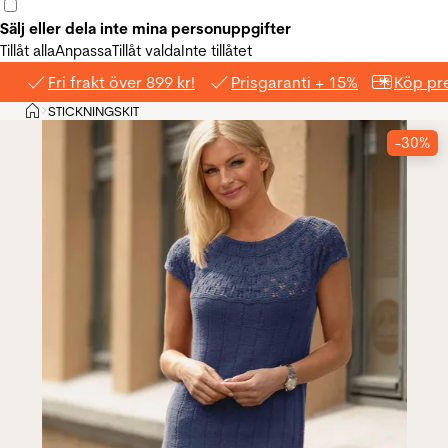
Sälj eller dela inte mina personuppgifter
Tillåt alla
Anpassa
Tillåt valda
Inte tillåtet
Fri frakt över 899 kr!
Prisgaranti + 15%
Köp pre
Hem
STICKNINGSKIT
>
-30%