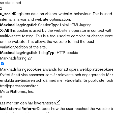
sc-static.net
2
u_scsid
Registers data on visitors' website-behaviour. This is used 
internal analysis and website optimization.
Maximal lagringstid
: Session
Typ
: Lokal HTML-lagring
X-AB
This cookie is used by the website’s operator in context with
multi-variate testing. This is a tool used to combine or change con
on the website. This allows the website to find the best
variation/edition of the site.
Maximal lagringstid
: 1 dag
Typ
: HTTP-cookie
Marknadsföring
27
Marknadsföringscookies används för att spåra webbplatsbesökare
Syftet är att visa annonser som är relevanta och engagerande för
enskilda användaren och därmed mer värdefulla för publicister och
tredjepartsannonsörer.
Meta Platforms, Inc.
3
Läs mer om den här leverantören
lastExternalReferrer
Detects how the user reached the website 