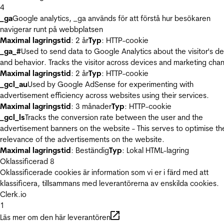
4
_ga
Google analytics, _ga används för att förstå hur besökaren
navigerar runt på webbplatsen
Maximal lagringstid
: 2 år
Typ
: HTTP-cookie
_ga_#
Used to send data to Google Analytics about the visitor's d
and behavior. Tracks the visitor across devices and marketing chan
Maximal lagringstid
: 2 år
Typ
: HTTP-cookie
_gcl_au
Used by Google AdSense for experimenting with
advertisement efficiency across websites using their services.
Maximal lagringstid
: 3 månader
Typ
: HTTP-cookie
_gcl_ls
Tracks the conversion rate between the user and the
advertisement banners on the website - This serves to optimise th
relevance of the advertisements on the website.
Maximal lagringstid
: Beständig
Typ
: Lokal HTML-lagring
Oklassificerad
8
Oklassificerade cookies är information som vi er i färd med att
klassificera, tillsammans med leverantörerna av enskilda cookies.
Clerk.io
1
Läs mer om den här leverantören