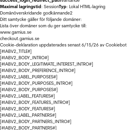
success_login_redirect_path
Väntande
Maximal lagringstid
: Session
Typ
: Lokal HTML-lagring
Domänöverskridande godkännande
2
Ditt samtycke gäller för följande domäner:
Lista över domäner som du ger samtycke till:
www.garnius.se
checkout.garnius.se
Cookie-deklaration uppdaterades senast 6/15/26 av
Cookiebot
[#IABV2_TITLE#]
[#IABV2_BODY_INTRO#]
[#IABV2_BODY_LEGITIMATE_INTEREST_INTRO#]
[#IABV2_BODY_PREFERENCE_INTRO#]
[#IABV2_LABEL_PURPOSES#]
[#IABV2_BODY_PURPOSES_INTRO#]
[#IABV2_BODY_PURPOSES#]
[#IABV2_LABEL_FEATURES#]
[#IABV2_BODY_FEATURES_INTRO#]
[#IABV2_BODY_FEATURES#]
[#IABV2_LABEL_PARTNERS#]
[#IABV2_BODY_PARTNERS_INTRO#]
[#IABV2_BODY_PARTNERS#]