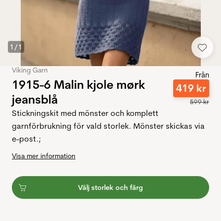
1
/
1
Viking Garn
Från
1915-6 Malin kjole mørk
419
kr
jeansblå
599
kr
Stickningskit med mönster och komplett
garnförbrukning för vald storlek. Mönster skickas via
e-post.;
Visa mer information
Välj storlek och färg