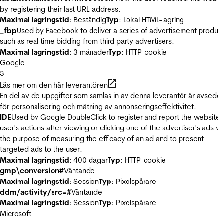
by registering their last URL-address.
Maximal lagringstid
: Beständig
Typ
: Lokal HTML-lagring
_fbp
Used by Facebook to deliver a series of advertisement produ
such as real time bidding from third party advertisers.
Maximal lagringstid
: 3 månader
Typ
: HTTP-cookie
Google
3
Läs mer om den här leverantören
En del av de uppgifter som samlas in av denna leverantör är avse
för personalisering och mätning av annonseringseffektivitet.
IDE
Used by Google DoubleClick to register and report the websit
user's actions after viewing or clicking one of the advertiser's ads 
the purpose of measuring the efficacy of an ad and to present
targeted ads to the user.
Maximal lagringstid
: 400 dagar
Typ
: HTTP-cookie
gmp\conversion#
Väntande
Maximal lagringstid
: Session
Typ
: Pixelspårare
ddm/activity/src=#
Väntande
Maximal lagringstid
: Session
Typ
: Pixelspårare
Microsoft