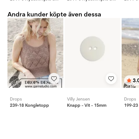
Andra kunder köpte även dessa
3.
Bety
utav 
Drops
Villy Jensen
Drops
239-18 Kongletopp
Knapp - Vit - 15mm
199-23