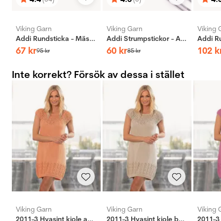
Betyg:
utav 5 stjärnor
Betyg:
utav 5 stjärnor
Bety
utav 
Viking Garn
Viking Garn
Viking 
Addi Rundsticka - Mässing
Addi Strumpstickor - Aluminium
67
kr
60
kr
102
k
95
kr
85
kr
Inte korrekt? Försök av dessa i stället
Viking Garn
Viking Garn
Viking 
2011-3 Hyasint kjole aprikos
2011-3 Hyasint kjole beige