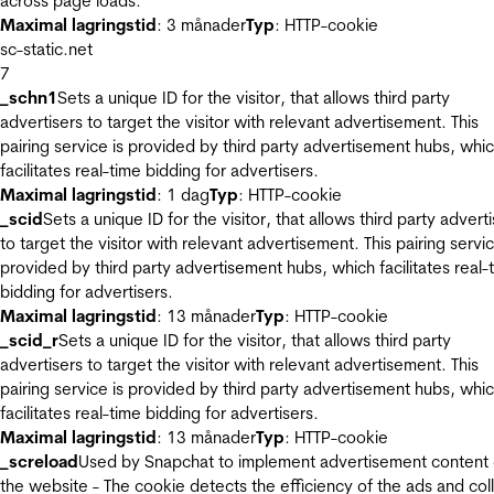
across page loads.
Maximal lagringstid
: 3 månader
Typ
: HTTP-cookie
sc-static.net
7
_schn1
Sets a unique ID for the visitor, that allows third party
advertisers to target the visitor with relevant advertisement. This
pairing service is provided by third party advertisement hubs, whi
facilitates real-time bidding for advertisers.
Maximal lagringstid
: 1 dag
Typ
: HTTP-cookie
_scid
Sets a unique ID for the visitor, that allows third party advert
to target the visitor with relevant advertisement. This pairing servic
provided by third party advertisement hubs, which facilitates real-
bidding for advertisers.
Maximal lagringstid
: 13 månader
Typ
: HTTP-cookie
_scid_r
Sets a unique ID for the visitor, that allows third party
advertisers to target the visitor with relevant advertisement. This
pairing service is provided by third party advertisement hubs, whi
facilitates real-time bidding for advertisers.
Maximal lagringstid
: 13 månader
Typ
: HTTP-cookie
_screload
Used by Snapchat to implement advertisement content
the website - The cookie detects the efficiency of the ads and col