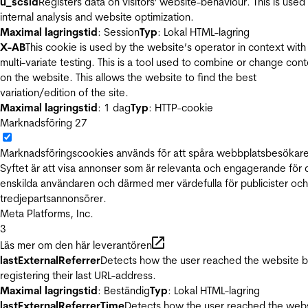
u_scsid
Registers data on visitors' website-behaviour. This is used 
internal analysis and website optimization.
Maximal lagringstid
: Session
Typ
: Lokal HTML-lagring
X-AB
This cookie is used by the website’s operator in context with
multi-variate testing. This is a tool used to combine or change con
on the website. This allows the website to find the best
variation/edition of the site.
Maximal lagringstid
: 1 dag
Typ
: HTTP-cookie
Marknadsföring
27
Marknadsföringscookies används för att spåra webbplatsbesökare
Syftet är att visa annonser som är relevanta och engagerande för
enskilda användaren och därmed mer värdefulla för publicister och
tredjepartsannonsörer.
Meta Platforms, Inc.
3
Läs mer om den här leverantören
lastExternalReferrer
Detects how the user reached the website 
registering their last URL-address.
Maximal lagringstid
: Beständig
Typ
: Lokal HTML-lagring
lastExternalReferrerTime
Detects how the user reached the web