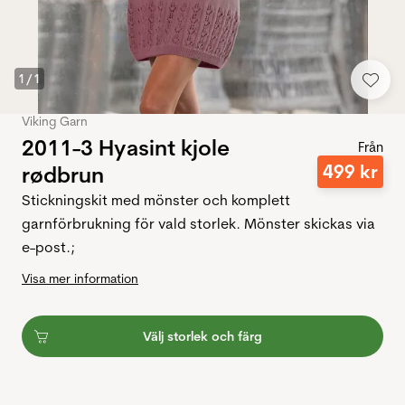
1
/
1
Viking Garn
2011-3 Hyasint kjole
Från
499
kr
rødbrun
Stickningskit med mönster och komplett
garnförbrukning för vald storlek. Mönster skickas via
e-post.;
Visa mer information
Välj storlek och färg