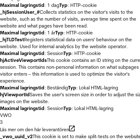
Maximal lagringstid
: 1 dag
Typ
: HTTP-cookie
_hjSessionUser_#
Collects statistics on the visitor's visits to the
website, such as the number of visits, average time spent on the
website and what pages have been read.
Maximal lagringstid
: 1 år
Typ
: HTTP-cookie
_hjTLDTest
Registers statistical data on users' behaviour on the
website. Used for internal analytics by the website operator.
Maximal lagringstid
: Session
Typ
: HTTP-cookie
hjActiveViewportIds
This cookie contains an ID string on the curr
session. This contains non-personal information on what subpages
visitor enters – this information is used to optimize the visitor's
experience.
Maximal lagringstid
: Beständig
Typ
: Lokal HTML-lagring
hjViewportId
Saves the user's screen size in order to adjust the si
images on the website.
Maximal lagringstid
: Session
Typ
: Lokal HTML-lagring
VWO
3
Läs mer om den här leverantören
_vwo_uuid_v2
This cookie is set to make split-tests on the websit