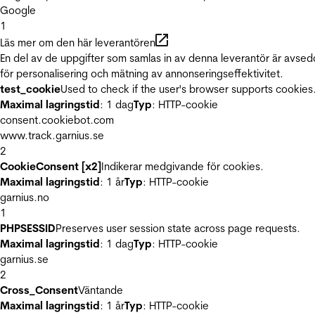
Google
1
Läs mer om den här leverantören
En del av de uppgifter som samlas in av denna leverantör är avse
för personalisering och mätning av annonseringseffektivitet.
test_cookie
Used to check if the user's browser supports cookies
Maximal lagringstid
: 1 dag
Typ
: HTTP-cookie
consent.cookiebot.com
www.track.garnius.se
2
CookieConsent [x2]
Indikerar medgivande för cookies.
Maximal lagringstid
: 1 år
Typ
: HTTP-cookie
garnius.no
1
PHPSESSID
Preserves user session state across page requests.
Maximal lagringstid
: 1 dag
Typ
: HTTP-cookie
garnius.se
2
Cross_Consent
Väntande
Maximal lagringstid
: 1 år
Typ
: HTTP-cookie