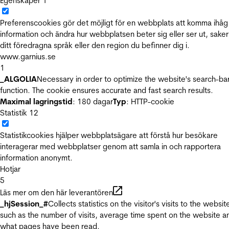
Egenskaper
1
Preferenscookies gör det möjligt för en webbplats att komma ihåg
information och ändra hur webbplatsen beter sig eller ser ut, sake
ditt föredragna språk eller den region du befinner dig i.
www.garnius.se
1
_ALGOLIA
Necessary in order to optimize the website's search-ba
function. The cookie ensures accurate and fast search results.
Maximal lagringstid
: 180 dagar
Typ
: HTTP-cookie
Statistik
12
Statistikcookies hjälper webbplatsägare att förstå hur besökare
interagerar med webbplatser genom att samla in och rapportera
information anonymt.
Hotjar
5
Läs mer om den här leverantören
_hjSession_#
Collects statistics on the visitor's visits to the websit
such as the number of visits, average time spent on the website a
what pages have been read.