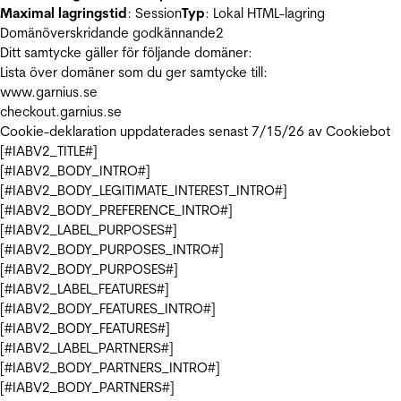
Maximal lagringstid
: Session
Typ
: Lokal HTML-lagring
Domänöverskridande godkännande
2
Ditt samtycke gäller för följande domäner:
Lista över domäner som du ger samtycke till:
www.garnius.se
checkout.garnius.se
Cookie-deklaration uppdaterades senast 7/15/26 av
Cookiebot
[#IABV2_TITLE#]
[#IABV2_BODY_INTRO#]
[#IABV2_BODY_LEGITIMATE_INTEREST_INTRO#]
[#IABV2_BODY_PREFERENCE_INTRO#]
[#IABV2_LABEL_PURPOSES#]
[#IABV2_BODY_PURPOSES_INTRO#]
[#IABV2_BODY_PURPOSES#]
[#IABV2_LABEL_FEATURES#]
[#IABV2_BODY_FEATURES_INTRO#]
[#IABV2_BODY_FEATURES#]
[#IABV2_LABEL_PARTNERS#]
[#IABV2_BODY_PARTNERS_INTRO#]
[#IABV2_BODY_PARTNERS#]