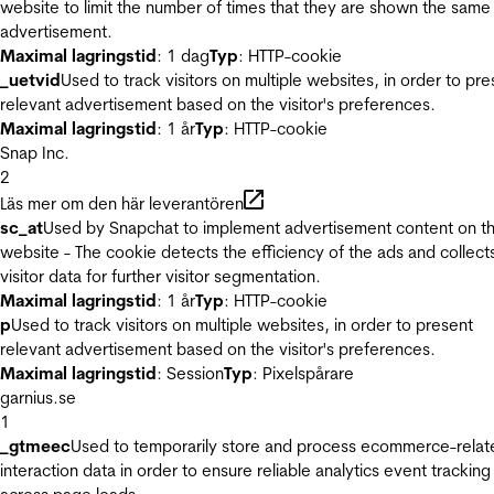
website to limit the number of times that they are shown the same
advertisement.
Maximal lagringstid
: 1 dag
Typ
: HTTP-cookie
_uetvid
Used to track visitors on multiple websites, in order to pre
relevant advertisement based on the visitor's preferences.
Maximal lagringstid
: 1 år
Typ
: HTTP-cookie
Snap Inc.
2
Läs mer om den här leverantören
sc_at
Used by Snapchat to implement advertisement content on t
website - The cookie detects the efficiency of the ads and collect
visitor data for further visitor segmentation.
Maximal lagringstid
: 1 år
Typ
: HTTP-cookie
p
Used to track visitors on multiple websites, in order to present
relevant advertisement based on the visitor's preferences.
Maximal lagringstid
: Session
Typ
: Pixelspårare
garnius.se
1
_gtmeec
Used to temporarily store and process ecommerce-relat
interaction data in order to ensure reliable analytics event tracking