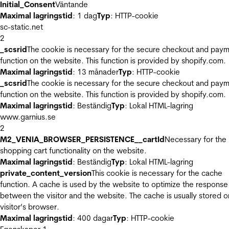
Initial_Consent
Väntande
Maximal lagringstid
: 1 dag
Typ
: HTTP-cookie
sc-static.net
2
_scsrid
The cookie is necessary for the secure checkout and pay
function on the website. This function is provided by shopify.com.
Maximal lagringstid
: 13 månader
Typ
: HTTP-cookie
_scsrid
The cookie is necessary for the secure checkout and pay
function on the website. This function is provided by shopify.com.
Maximal lagringstid
: Beständig
Typ
: Lokal HTML-lagring
www.garnius.se
2
M2_VENIA_BROWSER_PERSISTENCE__cartId
Necessary for the
shopping cart functionality on the website.
Maximal lagringstid
: Beständig
Typ
: Lokal HTML-lagring
private_content_version
This cookie is necessary for the cache
function. A cache is used by the website to optimize the response
between the visitor and the website. The cache is usually stored o
visitor’s browser.
Maximal lagringstid
: 400 dagar
Typ
: HTTP-cookie