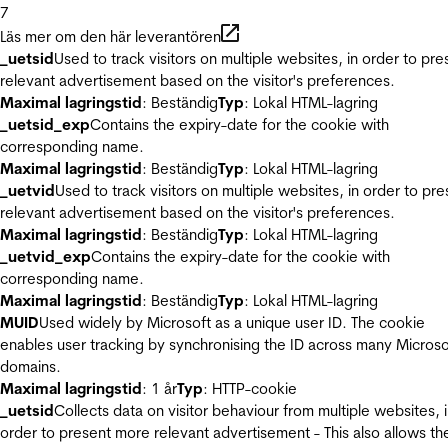
7
Läs mer om den här leverantören
_uetsid
Used to track visitors on multiple websites, in order to pre
relevant advertisement based on the visitor's preferences.
Maximal lagringstid
: Beständig
Typ
: Lokal HTML-lagring
_uetsid_exp
Contains the expiry-date for the cookie with
corresponding name.
Maximal lagringstid
: Beständig
Typ
: Lokal HTML-lagring
_uetvid
Used to track visitors on multiple websites, in order to pre
relevant advertisement based on the visitor's preferences.
Maximal lagringstid
: Beständig
Typ
: Lokal HTML-lagring
_uetvid_exp
Contains the expiry-date for the cookie with
corresponding name.
Maximal lagringstid
: Beständig
Typ
: Lokal HTML-lagring
MUID
Used widely by Microsoft as a unique user ID. The cookie
enables user tracking by synchronising the ID across many Microso
domains.
Maximal lagringstid
: 1 år
Typ
: HTTP-cookie
_uetsid
Collects data on visitor behaviour from multiple websites, 
order to present more relevant advertisement - This also allows th