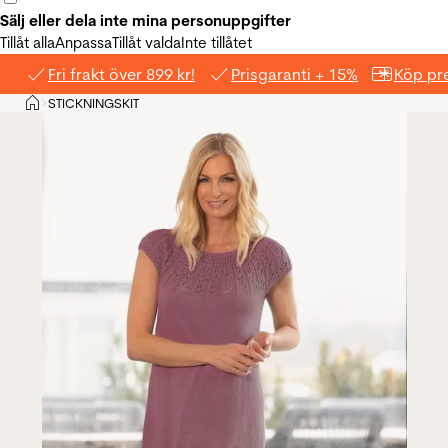
Sälj eller dela inte mina personuppgifter
Tillåt alla
Anpassa
Tillåt valda
Inte tillåtet
Fri frakt över 899 kr!
Prisgaranti + 15%
Köp pre
Hem
STICKNINGSKIT
>