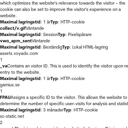
which optimizes the website's relevance towards the visitor – the
cookie can also be set to improve the visitor's experience on a
website.
Maximal lagringstid
: 1 år
Typ
: HTTP-cookie
collect/v.gif
Väntande
Maximal lagringstid
: Session
Typ
: Pixelspårare
vwo_apm_sent
Väntande
Maximal lagringstid
: Beständig
Typ
: Lokal HTML-lagring
assets.voyado.com
1
_va
Contains an visitor ID. This is used to identify the visitor upon r
entry to the website.
Maximal lagringstid
: 1 år
Typ
: HTTP-cookie
garnius.se
1
FPAU
Assigns a specific ID to the visitor. This allows the website to
determine the number of specific user-visits for analysis and statist
Maximal lagringstid
: 3 månader
Typ
: HTTP-cookie
sc-static.net
2