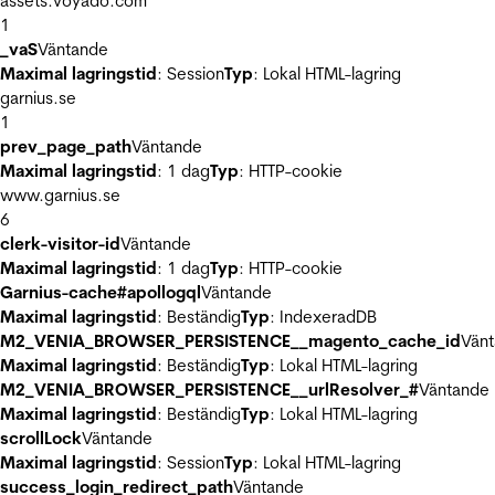
assets.voyado.com
1
_vaS
Väntande
Maximal lagringstid
: Session
Typ
: Lokal HTML-lagring
garnius.se
1
prev_page_path
Väntande
Maximal lagringstid
: 1 dag
Typ
: HTTP-cookie
www.garnius.se
6
clerk-visitor-id
Väntande
Maximal lagringstid
: 1 dag
Typ
: HTTP-cookie
Garnius-cache#apollogql
Väntande
Maximal lagringstid
: Beständig
Typ
: IndexeradDB
M2_VENIA_BROWSER_PERSISTENCE__magento_cache_id
Vän
Maximal lagringstid
: Beständig
Typ
: Lokal HTML-lagring
M2_VENIA_BROWSER_PERSISTENCE__urlResolver_#
Väntande
Maximal lagringstid
: Beständig
Typ
: Lokal HTML-lagring
scrollLock
Väntande
Maximal lagringstid
: Session
Typ
: Lokal HTML-lagring
success_login_redirect_path
Väntande