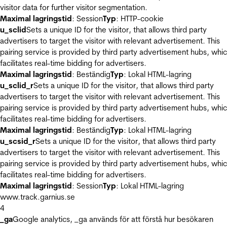
visitor data for further visitor segmentation.
Maximal lagringstid
: Session
Typ
: HTTP-cookie
u_sclid
Sets a unique ID for the visitor, that allows third party
advertisers to target the visitor with relevant advertisement. This
pairing service is provided by third party advertisement hubs, whi
facilitates real-time bidding for advertisers.
Maximal lagringstid
: Beständig
Typ
: Lokal HTML-lagring
u_sclid_r
Sets a unique ID for the visitor, that allows third party
advertisers to target the visitor with relevant advertisement. This
pairing service is provided by third party advertisement hubs, whi
facilitates real-time bidding for advertisers.
Maximal lagringstid
: Beständig
Typ
: Lokal HTML-lagring
u_scsid_r
Sets a unique ID for the visitor, that allows third party
advertisers to target the visitor with relevant advertisement. This
pairing service is provided by third party advertisement hubs, whi
facilitates real-time bidding for advertisers.
Maximal lagringstid
: Session
Typ
: Lokal HTML-lagring
www.track.garnius.se
4
_ga
Google analytics, _ga används för att förstå hur besökaren