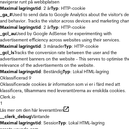
navigerar runt på webbplatsen
Maximal lagringstid
: 2 år
Typ
: HTTP-cookie
_ga_#
Used to send data to Google Analytics about the visitor's d
and behavior. Tracks the visitor across devices and marketing chan
Maximal lagringstid
: 2 år
Typ
: HTTP-cookie
_gcl_au
Used by Google AdSense for experimenting with
advertisement efficiency across websites using their services.
Maximal lagringstid
: 3 månader
Typ
: HTTP-cookie
_gcl_ls
Tracks the conversion rate between the user and the
advertisement banners on the website - This serves to optimise th
relevance of the advertisements on the website.
Maximal lagringstid
: Beständig
Typ
: Lokal HTML-lagring
Oklassificerad
9
Oklassificerade cookies är information som vi er i färd med att
klassificera, tillsammans med leverantörerna av enskilda cookies.
Clerk.io
1
Läs mer om den här leverantören
__clerk_debug
Väntande
Maximal lagringstid
: Session
Typ
: Lokal HTML-lagring