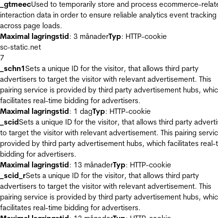
_gtmeec
Used to temporarily store and process ecommerce-relat
interaction data in order to ensure reliable analytics event tracking
across page loads.
Maximal lagringstid
: 3 månader
Typ
: HTTP-cookie
sc-static.net
7
_schn1
Sets a unique ID for the visitor, that allows third party
advertisers to target the visitor with relevant advertisement. This
pairing service is provided by third party advertisement hubs, whi
facilitates real-time bidding for advertisers.
Maximal lagringstid
: 1 dag
Typ
: HTTP-cookie
_scid
Sets a unique ID for the visitor, that allows third party advert
to target the visitor with relevant advertisement. This pairing servic
provided by third party advertisement hubs, which facilitates real-
bidding for advertisers.
Maximal lagringstid
: 13 månader
Typ
: HTTP-cookie
_scid_r
Sets a unique ID for the visitor, that allows third party
advertisers to target the visitor with relevant advertisement. This
pairing service is provided by third party advertisement hubs, whi
facilitates real-time bidding for advertisers.