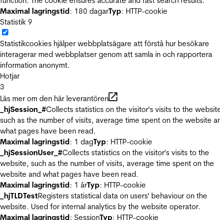
function. The cookie ensures accurate and fast search results.
Maximal lagringstid
: 180 dagar
Typ
: HTTP-cookie
Statistik
9
Statistikcookies hjälper webbplatsägare att förstå hur besökare
interagerar med webbplatser genom att samla in och rapportera
information anonymt.
Hotjar
3
Läs mer om den här leverantören
_hjSession_#
Collects statistics on the visitor's visits to the websit
such as the number of visits, average time spent on the website a
what pages have been read.
Maximal lagringstid
: 1 dag
Typ
: HTTP-cookie
_hjSessionUser_#
Collects statistics on the visitor's visits to the
website, such as the number of visits, average time spent on the
website and what pages have been read.
Maximal lagringstid
: 1 år
Typ
: HTTP-cookie
_hjTLDTest
Registers statistical data on users' behaviour on the
website. Used for internal analytics by the website operator.
Maximal lagringstid
: Session
Typ
: HTTP-cookie