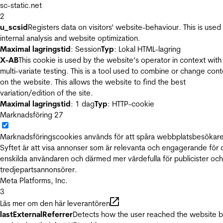
sc-static.net
2
u_scsid
Registers data on visitors' website-behaviour. This is used 
internal analysis and website optimization.
Maximal lagringstid
: Session
Typ
: Lokal HTML-lagring
X-AB
This cookie is used by the website’s operator in context with
multi-variate testing. This is a tool used to combine or change con
on the website. This allows the website to find the best
variation/edition of the site.
Maximal lagringstid
: 1 dag
Typ
: HTTP-cookie
Marknadsföring
27
Marknadsföringscookies används för att spåra webbplatsbesökare
Syftet är att visa annonser som är relevanta och engagerande för
enskilda användaren och därmed mer värdefulla för publicister och
tredjepartsannonsörer.
Meta Platforms, Inc.
3
Läs mer om den här leverantören
lastExternalReferrer
Detects how the user reached the website 