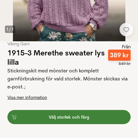
1
/
1
Viking Garn
Från
1915-3 Merethe sweater lys
389
kr
lilla
549
kr
Stickningskit med mönster och komplett
garnförbrukning för vald storlek. Mönster skickas via
e-post.;
Visa mer information
Välj storlek och färg