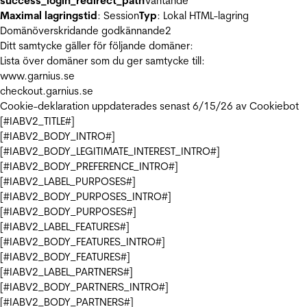
success_login_redirect_path
Väntande
Maximal lagringstid
: Session
Typ
: Lokal HTML-lagring
Domänöverskridande godkännande
2
Ditt samtycke gäller för följande domäner:
Lista över domäner som du ger samtycke till:
www.garnius.se
checkout.garnius.se
Cookie-deklaration uppdaterades senast 6/15/26 av
Cookiebot
[#IABV2_TITLE#]
[#IABV2_BODY_INTRO#]
[#IABV2_BODY_LEGITIMATE_INTEREST_INTRO#]
[#IABV2_BODY_PREFERENCE_INTRO#]
[#IABV2_LABEL_PURPOSES#]
[#IABV2_BODY_PURPOSES_INTRO#]
[#IABV2_BODY_PURPOSES#]
[#IABV2_LABEL_FEATURES#]
[#IABV2_BODY_FEATURES_INTRO#]
[#IABV2_BODY_FEATURES#]
[#IABV2_LABEL_PARTNERS#]
[#IABV2_BODY_PARTNERS_INTRO#]
[#IABV2_BODY_PARTNERS#]