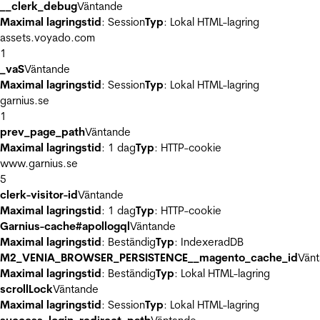
__clerk_debug
Väntande
Maximal lagringstid
: Session
Typ
: Lokal HTML-lagring
assets.voyado.com
1
_vaS
Väntande
Maximal lagringstid
: Session
Typ
: Lokal HTML-lagring
garnius.se
1
prev_page_path
Väntande
Maximal lagringstid
: 1 dag
Typ
: HTTP-cookie
www.garnius.se
5
clerk-visitor-id
Väntande
Maximal lagringstid
: 1 dag
Typ
: HTTP-cookie
Garnius-cache#apollogql
Väntande
Maximal lagringstid
: Beständig
Typ
: IndexeradDB
M2_VENIA_BROWSER_PERSISTENCE__magento_cache_id
Vän
Maximal lagringstid
: Beständig
Typ
: Lokal HTML-lagring
scrollLock
Väntande
Maximal lagringstid
: Session
Typ
: Lokal HTML-lagring