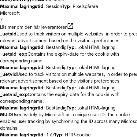
Maximal lagringstid
: Session
Typ
: Pixelspårare
Microsoft
7
Läs mer om den här leverantören
_uetsid
Used to track visitors on multiple websites, in order to pre
relevant advertisement based on the visitor's preferences.
Maximal lagringstid
: Beständig
Typ
: Lokal HTML-lagring
_uetsid_exp
Contains the expiry-date for the cookie with
corresponding name.
Maximal lagringstid
: Beständig
Typ
: Lokal HTML-lagring
_uetvid
Used to track visitors on multiple websites, in order to pre
relevant advertisement based on the visitor's preferences.
Maximal lagringstid
: Beständig
Typ
: Lokal HTML-lagring
_uetvid_exp
Contains the expiry-date for the cookie with
corresponding name.
Maximal lagringstid
: Beständig
Typ
: Lokal HTML-lagring
MUID
Used widely by Microsoft as a unique user ID. The cookie
enables user tracking by synchronising the ID across many Microso
domains.
Maximal lagringstid
: 1 år
Typ
: HTTP-cookie