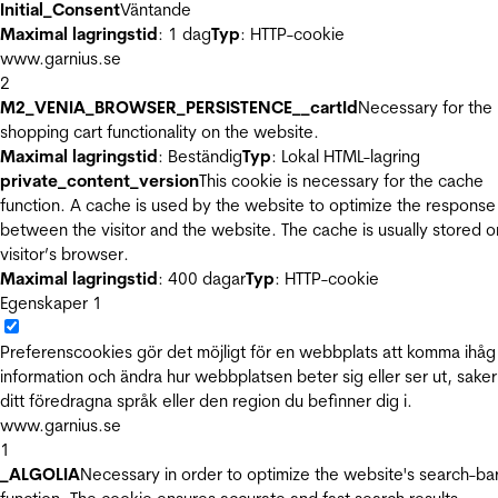
Initial_Consent
Väntande
Maximal lagringstid
: 1 dag
Typ
: HTTP-cookie
www.garnius.se
2
M2_VENIA_BROWSER_PERSISTENCE__cartId
Necessary for the
shopping cart functionality on the website.
Maximal lagringstid
: Beständig
Typ
: Lokal HTML-lagring
private_content_version
This cookie is necessary for the cache
function. A cache is used by the website to optimize the response
between the visitor and the website. The cache is usually stored o
visitor’s browser.
Maximal lagringstid
: 400 dagar
Typ
: HTTP-cookie
Egenskaper
1
Preferenscookies gör det möjligt för en webbplats att komma ihåg
information och ändra hur webbplatsen beter sig eller ser ut, sake
ditt föredragna språk eller den region du befinner dig i.
www.garnius.se
1
_ALGOLIA
Necessary in order to optimize the website's search-ba