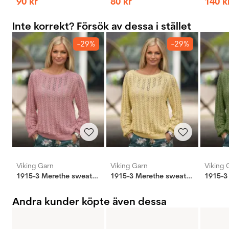
90
kr
80
kr
140
k
Inte korrekt? Försök av dessa i stället
-29%
-29%
Viking Garn
Viking Garn
Viking 
1915-3 Merethe sweater gammelrosa
1915-3 Merethe sweater lys gul
Andra kunder köpte även dessa