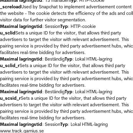
Maximal lagringstid
: 13 månader
Typ
: HTTP-cookie
_screload
Used by Snapchat to implement advertisement content
the website - The cookie detects the efficiency of the ads and col
visitor data for further visitor segmentation.
Maximal lagringstid
: Session
Typ
: HTTP-cookie
u_sclid
Sets a unique ID for the visitor, that allows third party
advertisers to target the visitor with relevant advertisement. This
pairing service is provided by third party advertisement hubs, whi
facilitates real-time bidding for advertisers.
Maximal lagringstid
: Beständig
Typ
: Lokal HTML-lagring
u_sclid_r
Sets a unique ID for the visitor, that allows third party
advertisers to target the visitor with relevant advertisement. This
pairing service is provided by third party advertisement hubs, whi
facilitates real-time bidding for advertisers.
Maximal lagringstid
: Beständig
Typ
: Lokal HTML-lagring
u_scsid_r
Sets a unique ID for the visitor, that allows third party
advertisers to target the visitor with relevant advertisement. This
pairing service is provided by third party advertisement hubs, whi
facilitates real-time bidding for advertisers.
Maximal lagringstid
: Session
Typ
: Lokal HTML-lagring
www.track.garnius.se