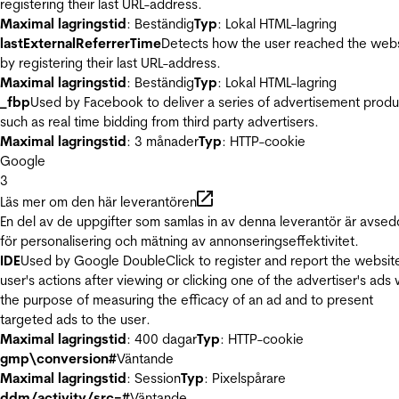
registering their last URL-address.
Maximal lagringstid
: Beständig
Typ
: Lokal HTML-lagring
lastExternalReferrerTime
Detects how the user reached the web
by registering their last URL-address.
Maximal lagringstid
: Beständig
Typ
: Lokal HTML-lagring
_fbp
Used by Facebook to deliver a series of advertisement produ
such as real time bidding from third party advertisers.
Maximal lagringstid
: 3 månader
Typ
: HTTP-cookie
Google
3
Läs mer om den här leverantören
En del av de uppgifter som samlas in av denna leverantör är avse
för personalisering och mätning av annonseringseffektivitet.
IDE
Used by Google DoubleClick to register and report the websit
user's actions after viewing or clicking one of the advertiser's ads 
the purpose of measuring the efficacy of an ad and to present
targeted ads to the user.
Maximal lagringstid
: 400 dagar
Typ
: HTTP-cookie
gmp\conversion#
Väntande
Maximal lagringstid
: Session
Typ
: Pixelspårare
ddm/activity/src=#
Väntande