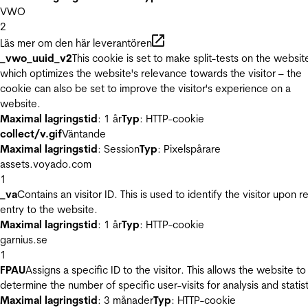
VWO
2
Läs mer om den här leverantören
_vwo_uuid_v2
This cookie is set to make split-tests on the websit
which optimizes the website's relevance towards the visitor – the
cookie can also be set to improve the visitor's experience on a
website.
Maximal lagringstid
: 1 år
Typ
: HTTP-cookie
collect/v.gif
Väntande
Maximal lagringstid
: Session
Typ
: Pixelspårare
assets.voyado.com
1
_va
Contains an visitor ID. This is used to identify the visitor upon r
entry to the website.
Maximal lagringstid
: 1 år
Typ
: HTTP-cookie
garnius.se
1
FPAU
Assigns a specific ID to the visitor. This allows the website to
determine the number of specific user-visits for analysis and statist
Maximal lagringstid
: 3 månader
Typ
: HTTP-cookie