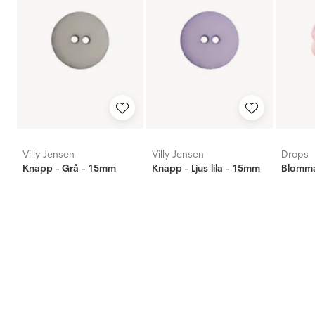
Villy Jensen
Villy Jensen
Drops
Knapp - Grå - 15mm
Knapp - Ljus lila - 15mm
Blomma