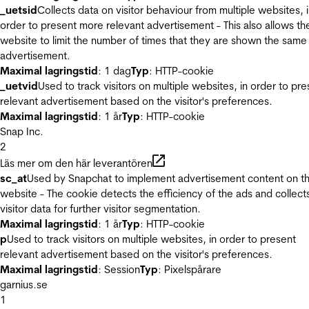
_uetsid
Collects data on visitor behaviour from multiple websites, 
order to present more relevant advertisement - This also allows th
website to limit the number of times that they are shown the same
advertisement.
Maximal lagringstid
: 1 dag
Typ
: HTTP-cookie
_uetvid
Used to track visitors on multiple websites, in order to pre
relevant advertisement based on the visitor's preferences.
Maximal lagringstid
: 1 år
Typ
: HTTP-cookie
Snap Inc.
2
Läs mer om den här leverantören
sc_at
Used by Snapchat to implement advertisement content on t
website - The cookie detects the efficiency of the ads and collect
visitor data for further visitor segmentation.
Maximal lagringstid
: 1 år
Typ
: HTTP-cookie
p
Used to track visitors on multiple websites, in order to present
relevant advertisement based on the visitor's preferences.
Maximal lagringstid
: Session
Typ
: Pixelspårare
garnius.se
1