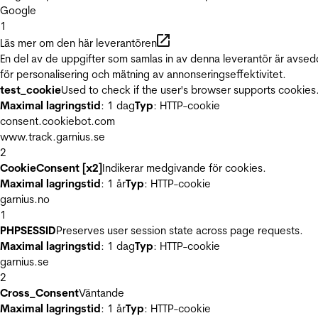
Google
1
Läs mer om den här leverantören
En del av de uppgifter som samlas in av denna leverantör är avse
för personalisering och mätning av annonseringseffektivitet.
test_cookie
Used to check if the user's browser supports cookies
Maximal lagringstid
: 1 dag
Typ
: HTTP-cookie
consent.cookiebot.com
www.track.garnius.se
2
CookieConsent [x2]
Indikerar medgivande för cookies.
Maximal lagringstid
: 1 år
Typ
: HTTP-cookie
garnius.no
1
PHPSESSID
Preserves user session state across page requests.
Maximal lagringstid
: 1 dag
Typ
: HTTP-cookie
garnius.se
2
Cross_Consent
Väntande
Maximal lagringstid
: 1 år
Typ
: HTTP-cookie