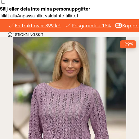
Sälj eller dela inte mina personuppgifter
Tillåt alla
Anpassa
Tillåt valda
Inte tillåtet
Fri frakt över 899 kr!
Prisgaranti + 15%
Köp pre
Hem
STICKNINGSKIT
>
-29%