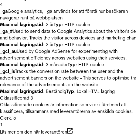
4
_ga
Google analytics, _ga används för att förstå hur besökaren
navigerar runt på webbplatsen
Maximal lagringstid
: 2 år
Typ
: HTTP-cookie
_ga_#
Used to send data to Google Analytics about the visitor's d
and behavior. Tracks the visitor across devices and marketing chan
Maximal lagringstid
: 2 år
Typ
: HTTP-cookie
_gcl_au
Used by Google AdSense for experimenting with
advertisement efficiency across websites using their services.
Maximal lagringstid
: 3 månader
Typ
: HTTP-cookie
_gcl_ls
Tracks the conversion rate between the user and the
advertisement banners on the website - This serves to optimise th
relevance of the advertisements on the website.
Maximal lagringstid
: Beständig
Typ
: Lokal HTML-lagring
Oklassificerad
8
Oklassificerade cookies är information som vi er i färd med att
klassificera, tillsammans med leverantörerna av enskilda cookies.
Clerk.io
1
Läs mer om den här leverantören