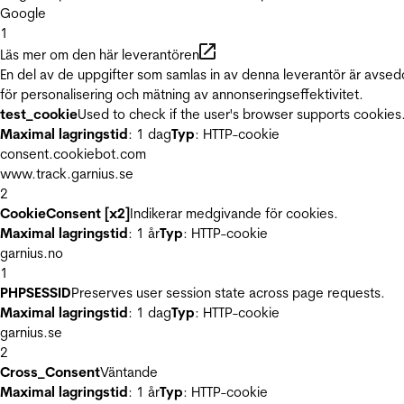
Google
1
Läs mer om den här leverantören
En del av de uppgifter som samlas in av denna leverantör är avse
för personalisering och mätning av annonseringseffektivitet.
test_cookie
Used to check if the user's browser supports cookies
Maximal lagringstid
: 1 dag
Typ
: HTTP-cookie
consent.cookiebot.com
www.track.garnius.se
2
CookieConsent [x2]
Indikerar medgivande för cookies.
Maximal lagringstid
: 1 år
Typ
: HTTP-cookie
garnius.no
1
PHPSESSID
Preserves user session state across page requests.
Maximal lagringstid
: 1 dag
Typ
: HTTP-cookie
garnius.se
2
Cross_Consent
Väntande
Maximal lagringstid
: 1 år
Typ
: HTTP-cookie