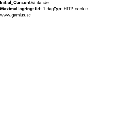
Initial_Consent
Väntande
Maximal lagringstid
: 1 dag
Typ
: HTTP-cookie
www.garnius.se
2
M2_VENIA_BROWSER_PERSISTENCE__cartId
Necessary for the
shopping cart functionality on the website.
Maximal lagringstid
: Beständig
Typ
: Lokal HTML-lagring
private_content_version
This cookie is necessary for the cache
function. A cache is used by the website to optimize the response
between the visitor and the website. The cache is usually stored o
visitor’s browser.
Maximal lagringstid
: 400 dagar
Typ
: HTTP-cookie
Egenskaper
1
Preferenscookies gör det möjligt för en webbplats att komma ihåg
information och ändra hur webbplatsen beter sig eller ser ut, sake
ditt föredragna språk eller den region du befinner dig i.
www.garnius.se
1
_ALGOLIA
Necessary in order to optimize the website's search-ba