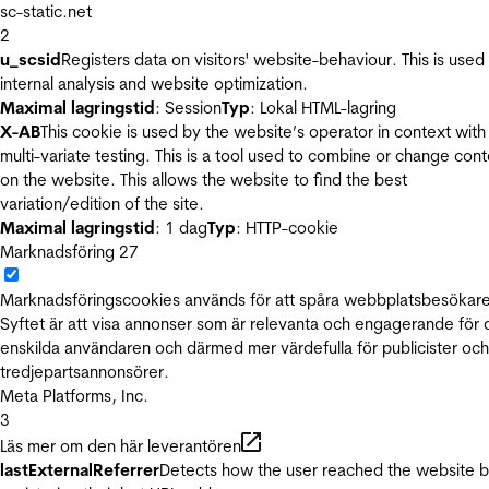
sc-static.net
2
u_scsid
Registers data on visitors' website-behaviour. This is used 
internal analysis and website optimization.
Maximal lagringstid
: Session
Typ
: Lokal HTML-lagring
X-AB
This cookie is used by the website’s operator in context with
multi-variate testing. This is a tool used to combine or change con
on the website. This allows the website to find the best
variation/edition of the site.
Maximal lagringstid
: 1 dag
Typ
: HTTP-cookie
Marknadsföring
27
Marknadsföringscookies används för att spåra webbplatsbesökare
Syftet är att visa annonser som är relevanta och engagerande för
enskilda användaren och därmed mer värdefulla för publicister och
tredjepartsannonsörer.
Meta Platforms, Inc.
3
Läs mer om den här leverantören
lastExternalReferrer
Detects how the user reached the website 