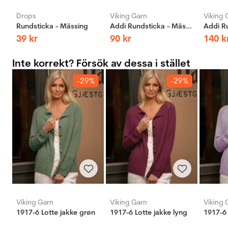
Drops
Viking Garn
Viking 
Rundsticka - Mässing
Addi Rundsticka - Mässing
39
kr
90
kr
140
k
Inte korrekt? Försök av dessa i stället
-29%
-29%
Viking Garn
Viking Garn
Viking 
1917-6 Lotte jakke grøn
1917-6 Lotte jakke lyng