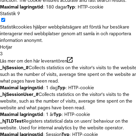
function. The cookie ensures accurate and fast search results.
Maximal lagringstid
: 180 dagar
Typ
: HTTP-cookie
Statistik
9
Statistikcookies hjälper webbplatsägare att förstå hur besökare
interagerar med webbplatser genom att samla in och rapportera
information anonymt.
Hotjar
3
Läs mer om den här leverantören
_hjSession_#
Collects statistics on the visitor's visits to the websit
such as the number of visits, average time spent on the website a
what pages have been read.
Maximal lagringstid
: 1 dag
Typ
: HTTP-cookie
_hjSessionUser_#
Collects statistics on the visitor's visits to the
website, such as the number of visits, average time spent on the
website and what pages have been read.
Maximal lagringstid
: 1 år
Typ
: HTTP-cookie
_hjTLDTest
Registers statistical data on users' behaviour on the
website. Used for internal analytics by the website operator.
Maximal lagringstid
: Session
Typ
: HTTP-cookie