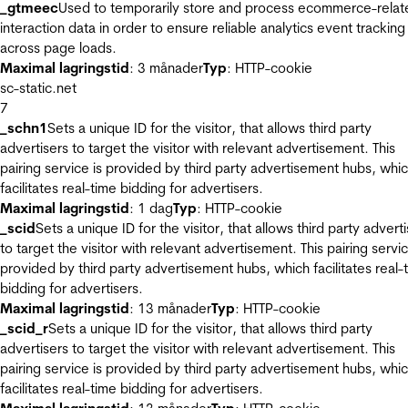
_gtmeec
Used to temporarily store and process ecommerce-relat
interaction data in order to ensure reliable analytics event tracking
across page loads.
Maximal lagringstid
: 3 månader
Typ
: HTTP-cookie
sc-static.net
7
_schn1
Sets a unique ID for the visitor, that allows third party
advertisers to target the visitor with relevant advertisement. This
pairing service is provided by third party advertisement hubs, whi
facilitates real-time bidding for advertisers.
Maximal lagringstid
: 1 dag
Typ
: HTTP-cookie
_scid
Sets a unique ID for the visitor, that allows third party advert
to target the visitor with relevant advertisement. This pairing servic
provided by third party advertisement hubs, which facilitates real-
bidding for advertisers.
Maximal lagringstid
: 13 månader
Typ
: HTTP-cookie
_scid_r
Sets a unique ID for the visitor, that allows third party
advertisers to target the visitor with relevant advertisement. This
pairing service is provided by third party advertisement hubs, whi
facilitates real-time bidding for advertisers.