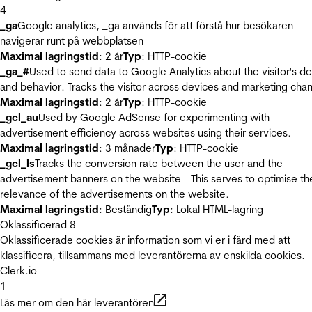
4
_ga
Google analytics, _ga används för att förstå hur besökaren
navigerar runt på webbplatsen
Maximal lagringstid
: 2 år
Typ
: HTTP-cookie
_ga_#
Used to send data to Google Analytics about the visitor's d
and behavior. Tracks the visitor across devices and marketing chan
Maximal lagringstid
: 2 år
Typ
: HTTP-cookie
_gcl_au
Used by Google AdSense for experimenting with
advertisement efficiency across websites using their services.
Maximal lagringstid
: 3 månader
Typ
: HTTP-cookie
_gcl_ls
Tracks the conversion rate between the user and the
advertisement banners on the website - This serves to optimise th
relevance of the advertisements on the website.
Maximal lagringstid
: Beständig
Typ
: Lokal HTML-lagring
Oklassificerad
8
Oklassificerade cookies är information som vi er i färd med att
klassificera, tillsammans med leverantörerna av enskilda cookies.
Clerk.io
1
Läs mer om den här leverantören