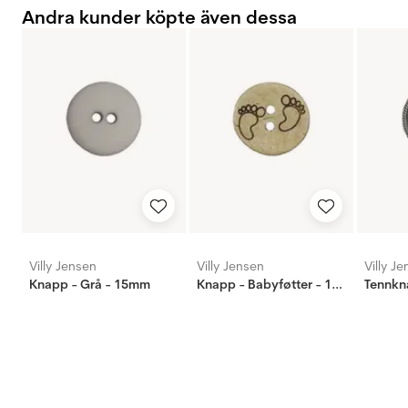
Andra kunder köpte även dessa
Villy Jensen
Villy Jensen
Villy J
Knapp - Grå - 15mm
Knapp - Babyføtter - 15mm