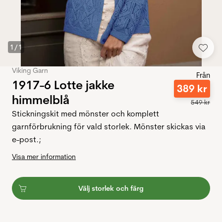
1
/
1
Viking Garn
Från
1917-6 Lotte jakke
389
kr
himmelblå
549
kr
Stickningskit med mönster och komplett
garnförbrukning för vald storlek. Mönster skickas via
e-post.;
Visa mer information
Välj storlek och färg