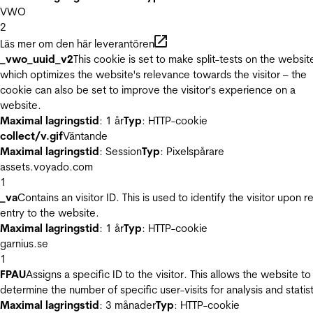
VWO
2
Läs mer om den här leverantören
_vwo_uuid_v2
This cookie is set to make split-tests on the websit
which optimizes the website's relevance towards the visitor – the
cookie can also be set to improve the visitor's experience on a
website.
Maximal lagringstid
: 1 år
Typ
: HTTP-cookie
collect/v.gif
Väntande
Maximal lagringstid
: Session
Typ
: Pixelspårare
assets.voyado.com
1
_va
Contains an visitor ID. This is used to identify the visitor upon r
entry to the website.
Maximal lagringstid
: 1 år
Typ
: HTTP-cookie
garnius.se
1
FPAU
Assigns a specific ID to the visitor. This allows the website to
determine the number of specific user-visits for analysis and statist
Maximal lagringstid
: 3 månader
Typ
: HTTP-cookie