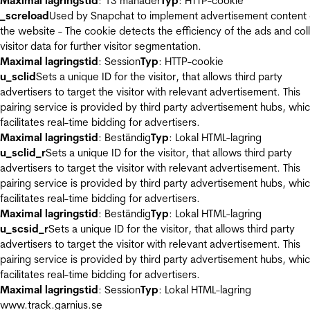
Maximal lagringstid
: 13 månader
Typ
: HTTP-cookie
_screload
Used by Snapchat to implement advertisement content
the website - The cookie detects the efficiency of the ads and col
visitor data for further visitor segmentation.
Maximal lagringstid
: Session
Typ
: HTTP-cookie
u_sclid
Sets a unique ID for the visitor, that allows third party
advertisers to target the visitor with relevant advertisement. This
pairing service is provided by third party advertisement hubs, whi
facilitates real-time bidding for advertisers.
Maximal lagringstid
: Beständig
Typ
: Lokal HTML-lagring
u_sclid_r
Sets a unique ID for the visitor, that allows third party
advertisers to target the visitor with relevant advertisement. This
pairing service is provided by third party advertisement hubs, whi
facilitates real-time bidding for advertisers.
Maximal lagringstid
: Beständig
Typ
: Lokal HTML-lagring
u_scsid_r
Sets a unique ID for the visitor, that allows third party
advertisers to target the visitor with relevant advertisement. This
pairing service is provided by third party advertisement hubs, whi
facilitates real-time bidding for advertisers.
Maximal lagringstid
: Session
Typ
: Lokal HTML-lagring
www.track.garnius.se