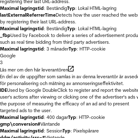
registering their last URL-address.
Maximal lagringstid
: Beständig
Typ
: Lokal HTML-lagring
lastExternalReferrerTime
Detects how the user reached the web
by registering their last URL-address.
Maximal lagringstid
: Beständig
Typ
: Lokal HTML-lagring
_fbp
Used by Facebook to deliver a series of advertisement produ
such as real time bidding from third party advertisers.
Maximal lagringstid
: 3 månader
Typ
: HTTP-cookie
Google
3
Läs mer om den här leverantören
En del av de uppgifter som samlas in av denna leverantör är avse
för personalisering och mätning av annonseringseffektivitet.
IDE
Used by Google DoubleClick to register and report the websit
user's actions after viewing or clicking one of the advertiser's ads 
the purpose of measuring the efficacy of an ad and to present
targeted ads to the user.
Maximal lagringstid
: 400 dagar
Typ
: HTTP-cookie
gmp\conversion#
Väntande
Maximal lagringstid
: Session
Typ
: Pixelspårare
ddm/activity/src=#
Väntande