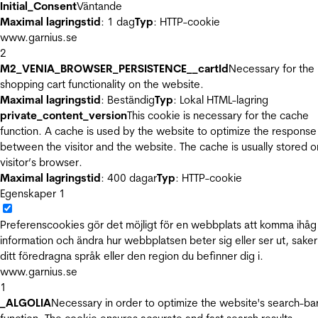
Initial_Consent
Väntande
Maximal lagringstid
: 1 dag
Typ
: HTTP-cookie
www.garnius.se
2
M2_VENIA_BROWSER_PERSISTENCE__cartId
Necessary for the
shopping cart functionality on the website.
Maximal lagringstid
: Beständig
Typ
: Lokal HTML-lagring
private_content_version
This cookie is necessary for the cache
function. A cache is used by the website to optimize the response
between the visitor and the website. The cache is usually stored o
visitor’s browser.
Maximal lagringstid
: 400 dagar
Typ
: HTTP-cookie
Egenskaper
1
Preferenscookies gör det möjligt för en webbplats att komma ihåg
information och ändra hur webbplatsen beter sig eller ser ut, sake
ditt föredragna språk eller den region du befinner dig i.
www.garnius.se
1
_ALGOLIA
Necessary in order to optimize the website's search-ba