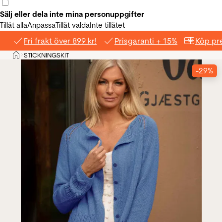
Sälj eller dela inte mina personuppgifter
Tillåt alla
Anpassa
Tillåt valda
Inte tillåtet
Fri frakt över 899 kr!
Prisgaranti + 15%
Köp pre
Hem
STICKNINGSKIT
>
-29%