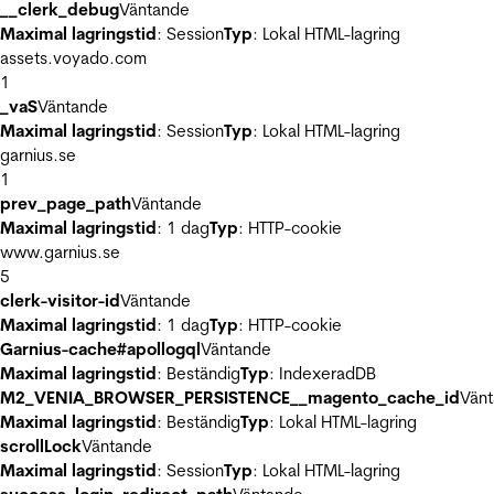
__clerk_debug
Väntande
Maximal lagringstid
: Session
Typ
: Lokal HTML-lagring
assets.voyado.com
1
_vaS
Väntande
Maximal lagringstid
: Session
Typ
: Lokal HTML-lagring
garnius.se
1
prev_page_path
Väntande
Maximal lagringstid
: 1 dag
Typ
: HTTP-cookie
www.garnius.se
5
clerk-visitor-id
Väntande
Maximal lagringstid
: 1 dag
Typ
: HTTP-cookie
Garnius-cache#apollogql
Väntande
Maximal lagringstid
: Beständig
Typ
: IndexeradDB
M2_VENIA_BROWSER_PERSISTENCE__magento_cache_id
Vän
Maximal lagringstid
: Beständig
Typ
: Lokal HTML-lagring
scrollLock
Väntande
Maximal lagringstid
: Session
Typ
: Lokal HTML-lagring