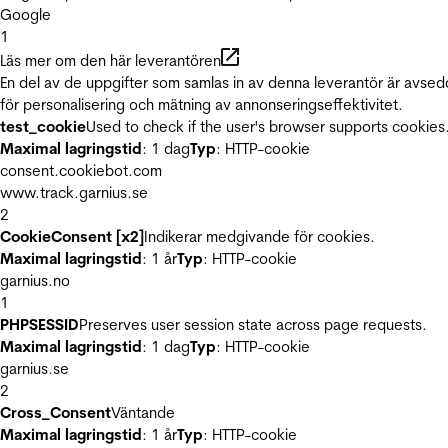
Google
1
Läs mer om den här leverantören
En del av de uppgifter som samlas in av denna leverantör är avse
för personalisering och mätning av annonseringseffektivitet.
test_cookie
Used to check if the user's browser supports cookies
Maximal lagringstid
: 1 dag
Typ
: HTTP-cookie
consent.cookiebot.com
www.track.garnius.se
2
CookieConsent [x2]
Indikerar medgivande för cookies.
Maximal lagringstid
: 1 år
Typ
: HTTP-cookie
garnius.no
1
PHPSESSID
Preserves user session state across page requests.
Maximal lagringstid
: 1 dag
Typ
: HTTP-cookie
garnius.se
2
Cross_Consent
Väntande
Maximal lagringstid
: 1 år
Typ
: HTTP-cookie