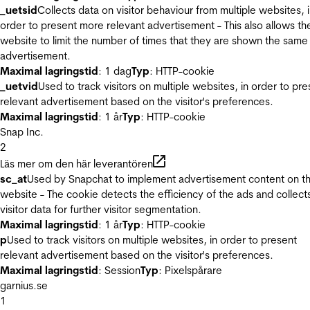
_uetsid
Collects data on visitor behaviour from multiple websites, 
order to present more relevant advertisement - This also allows th
website to limit the number of times that they are shown the same
advertisement.
Maximal lagringstid
: 1 dag
Typ
: HTTP-cookie
_uetvid
Used to track visitors on multiple websites, in order to pre
relevant advertisement based on the visitor's preferences.
Maximal lagringstid
: 1 år
Typ
: HTTP-cookie
Snap Inc.
2
Läs mer om den här leverantören
sc_at
Used by Snapchat to implement advertisement content on t
website - The cookie detects the efficiency of the ads and collect
visitor data for further visitor segmentation.
Maximal lagringstid
: 1 år
Typ
: HTTP-cookie
p
Used to track visitors on multiple websites, in order to present
relevant advertisement based on the visitor's preferences.
Maximal lagringstid
: Session
Typ
: Pixelspårare
garnius.se
1