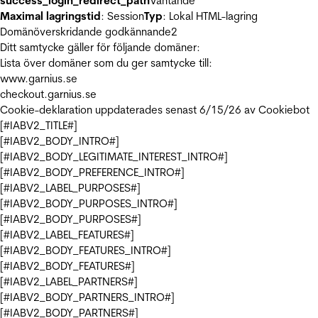
success_login_redirect_path
Väntande
Maximal lagringstid
: Session
Typ
: Lokal HTML-lagring
Domänöverskridande godkännande
2
Ditt samtycke gäller för följande domäner:
Lista över domäner som du ger samtycke till:
www.garnius.se
checkout.garnius.se
Cookie-deklaration uppdaterades senast 6/15/26 av
Cookiebot
[#IABV2_TITLE#]
[#IABV2_BODY_INTRO#]
[#IABV2_BODY_LEGITIMATE_INTEREST_INTRO#]
[#IABV2_BODY_PREFERENCE_INTRO#]
[#IABV2_LABEL_PURPOSES#]
[#IABV2_BODY_PURPOSES_INTRO#]
[#IABV2_BODY_PURPOSES#]
[#IABV2_LABEL_FEATURES#]
[#IABV2_BODY_FEATURES_INTRO#]
[#IABV2_BODY_FEATURES#]
[#IABV2_LABEL_PARTNERS#]
[#IABV2_BODY_PARTNERS_INTRO#]
[#IABV2_BODY_PARTNERS#]