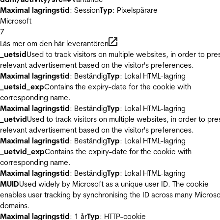
Maximal lagringstid
: Session
Typ
: Pixelspårare
Microsoft
7
Läs mer om den här leverantören
_uetsid
Used to track visitors on multiple websites, in order to pre
relevant advertisement based on the visitor's preferences.
Maximal lagringstid
: Beständig
Typ
: Lokal HTML-lagring
_uetsid_exp
Contains the expiry-date for the cookie with
corresponding name.
Maximal lagringstid
: Beständig
Typ
: Lokal HTML-lagring
_uetvid
Used to track visitors on multiple websites, in order to pre
relevant advertisement based on the visitor's preferences.
Maximal lagringstid
: Beständig
Typ
: Lokal HTML-lagring
_uetvid_exp
Contains the expiry-date for the cookie with
corresponding name.
Maximal lagringstid
: Beständig
Typ
: Lokal HTML-lagring
MUID
Used widely by Microsoft as a unique user ID. The cookie
enables user tracking by synchronising the ID across many Microso
domains.
Maximal lagringstid
: 1 år
Typ
: HTTP-cookie