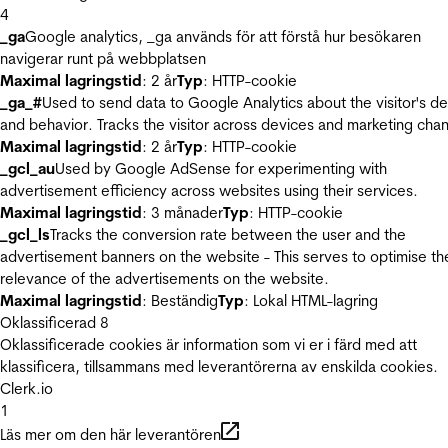
4
_ga
Google analytics, _ga används för att förstå hur besökaren
navigerar runt på webbplatsen
Maximal lagringstid
: 2 år
Typ
: HTTP-cookie
_ga_#
Used to send data to Google Analytics about the visitor's d
and behavior. Tracks the visitor across devices and marketing chan
Maximal lagringstid
: 2 år
Typ
: HTTP-cookie
_gcl_au
Used by Google AdSense for experimenting with
advertisement efficiency across websites using their services.
Maximal lagringstid
: 3 månader
Typ
: HTTP-cookie
_gcl_ls
Tracks the conversion rate between the user and the
advertisement banners on the website - This serves to optimise th
relevance of the advertisements on the website.
Maximal lagringstid
: Beständig
Typ
: Lokal HTML-lagring
Oklassificerad
8
Oklassificerade cookies är information som vi er i färd med att
klassificera, tillsammans med leverantörerna av enskilda cookies.
Clerk.io
1
Läs mer om den här leverantören