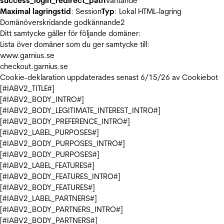
success_login_redirect_path
Väntande
Maximal lagringstid
: Session
Typ
: Lokal HTML-lagring
Domänöverskridande godkännande
2
Ditt samtycke gäller för följande domäner:
Lista över domäner som du ger samtycke till:
www.garnius.se
checkout.garnius.se
Cookie-deklaration uppdaterades senast 6/15/26 av
Cookiebot
[#IABV2_TITLE#]
[#IABV2_BODY_INTRO#]
[#IABV2_BODY_LEGITIMATE_INTEREST_INTRO#]
[#IABV2_BODY_PREFERENCE_INTRO#]
[#IABV2_LABEL_PURPOSES#]
[#IABV2_BODY_PURPOSES_INTRO#]
[#IABV2_BODY_PURPOSES#]
[#IABV2_LABEL_FEATURES#]
[#IABV2_BODY_FEATURES_INTRO#]
[#IABV2_BODY_FEATURES#]
[#IABV2_LABEL_PARTNERS#]
[#IABV2_BODY_PARTNERS_INTRO#]
[#IABV2_BODY_PARTNERS#]