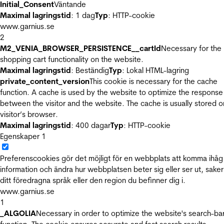
Initial_Consent
Väntande
Maximal lagringstid
: 1 dag
Typ
: HTTP-cookie
www.garnius.se
2
M2_VENIA_BROWSER_PERSISTENCE__cartId
Necessary for the
shopping cart functionality on the website.
Maximal lagringstid
: Beständig
Typ
: Lokal HTML-lagring
private_content_version
This cookie is necessary for the cache
function. A cache is used by the website to optimize the response
between the visitor and the website. The cache is usually stored o
visitor’s browser.
Maximal lagringstid
: 400 dagar
Typ
: HTTP-cookie
Egenskaper
1
Preferenscookies gör det möjligt för en webbplats att komma ihåg
information och ändra hur webbplatsen beter sig eller ser ut, sake
ditt föredragna språk eller den region du befinner dig i.
www.garnius.se
1
_ALGOLIA
Necessary in order to optimize the website's search-ba