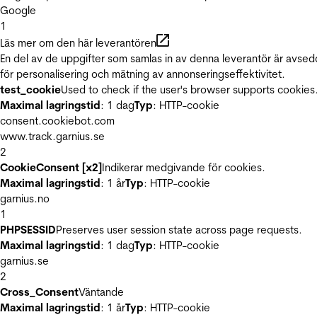
Google
1
Läs mer om den här leverantören
En del av de uppgifter som samlas in av denna leverantör är avse
för personalisering och mätning av annonseringseffektivitet.
test_cookie
Used to check if the user's browser supports cookies
Maximal lagringstid
: 1 dag
Typ
: HTTP-cookie
consent.cookiebot.com
www.track.garnius.se
2
CookieConsent [x2]
Indikerar medgivande för cookies.
Maximal lagringstid
: 1 år
Typ
: HTTP-cookie
garnius.no
1
PHPSESSID
Preserves user session state across page requests.
Maximal lagringstid
: 1 dag
Typ
: HTTP-cookie
garnius.se
2
Cross_Consent
Väntande
Maximal lagringstid
: 1 år
Typ
: HTTP-cookie