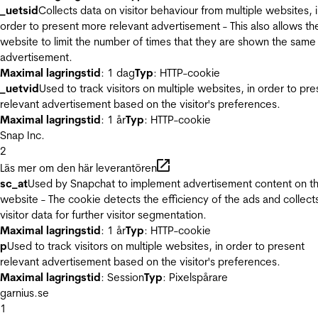
_uetsid
Collects data on visitor behaviour from multiple websites, 
order to present more relevant advertisement - This also allows th
website to limit the number of times that they are shown the same
advertisement.
Maximal lagringstid
: 1 dag
Typ
: HTTP-cookie
_uetvid
Used to track visitors on multiple websites, in order to pre
relevant advertisement based on the visitor's preferences.
Maximal lagringstid
: 1 år
Typ
: HTTP-cookie
Snap Inc.
2
Läs mer om den här leverantören
sc_at
Used by Snapchat to implement advertisement content on t
website - The cookie detects the efficiency of the ads and collect
visitor data for further visitor segmentation.
Maximal lagringstid
: 1 år
Typ
: HTTP-cookie
p
Used to track visitors on multiple websites, in order to present
relevant advertisement based on the visitor's preferences.
Maximal lagringstid
: Session
Typ
: Pixelspårare
garnius.se
1