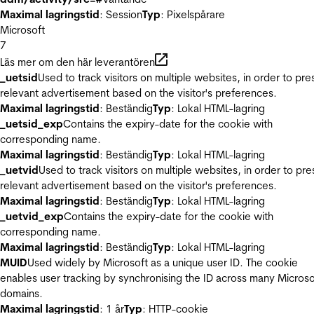
Maximal lagringstid
: Session
Typ
: Pixelspårare
Microsoft
7
Läs mer om den här leverantören
_uetsid
Used to track visitors on multiple websites, in order to pre
relevant advertisement based on the visitor's preferences.
Maximal lagringstid
: Beständig
Typ
: Lokal HTML-lagring
_uetsid_exp
Contains the expiry-date for the cookie with
corresponding name.
Maximal lagringstid
: Beständig
Typ
: Lokal HTML-lagring
_uetvid
Used to track visitors on multiple websites, in order to pre
relevant advertisement based on the visitor's preferences.
Maximal lagringstid
: Beständig
Typ
: Lokal HTML-lagring
_uetvid_exp
Contains the expiry-date for the cookie with
corresponding name.
Maximal lagringstid
: Beständig
Typ
: Lokal HTML-lagring
MUID
Used widely by Microsoft as a unique user ID. The cookie
enables user tracking by synchronising the ID across many Microso
domains.
Maximal lagringstid
: 1 år
Typ
: HTTP-cookie