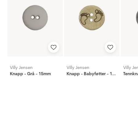
Villy Jensen
Villy Jensen
Villy J
Knapp - Grå - 15mm
Knapp - Babyføtter - 15mm