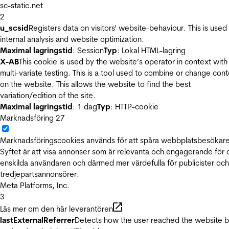
sc-static.net
2
u_scsid
Registers data on visitors' website-behaviour. This is used 
internal analysis and website optimization.
Maximal lagringstid
: Session
Typ
: Lokal HTML-lagring
X-AB
This cookie is used by the website’s operator in context with
multi-variate testing. This is a tool used to combine or change con
on the website. This allows the website to find the best
variation/edition of the site.
Maximal lagringstid
: 1 dag
Typ
: HTTP-cookie
Marknadsföring
27
Marknadsföringscookies används för att spåra webbplatsbesökare
Syftet är att visa annonser som är relevanta och engagerande för
enskilda användaren och därmed mer värdefulla för publicister och
tredjepartsannonsörer.
Meta Platforms, Inc.
3
Läs mer om den här leverantören
lastExternalReferrer
Detects how the user reached the website 