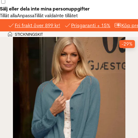
Sälj eller dela inte mina personuppgifter
Tillåt alla
Anpassa
Tillåt valda
Inte tillåtet
Fri frakt över 899 kr!
Prisgaranti + 15%
Köp pre
Hem
STICKNINGSKIT
>
-29%