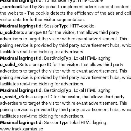
Maximal lagringstid
: 13 månader
Typ
: HTTP-cookie
_screload
Used by Snapchat to implement advertisement content
the website - The cookie detects the efficiency of the ads and col
visitor data for further visitor segmentation.
Maximal lagringstid
: Session
Typ
: HTTP-cookie
u_sclid
Sets a unique ID for the visitor, that allows third party
advertisers to target the visitor with relevant advertisement. This
pairing service is provided by third party advertisement hubs, whi
facilitates real-time bidding for advertisers.
Maximal lagringstid
: Beständig
Typ
: Lokal HTML-lagring
u_sclid_r
Sets a unique ID for the visitor, that allows third party
advertisers to target the visitor with relevant advertisement. This
pairing service is provided by third party advertisement hubs, whi
facilitates real-time bidding for advertisers.
Maximal lagringstid
: Beständig
Typ
: Lokal HTML-lagring
u_scsid_r
Sets a unique ID for the visitor, that allows third party
advertisers to target the visitor with relevant advertisement. This
pairing service is provided by third party advertisement hubs, whi
facilitates real-time bidding for advertisers.
Maximal lagringstid
: Session
Typ
: Lokal HTML-lagring
www.track.garnius.se