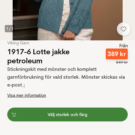
1
/
1
Viking Garn
Från
1917-6 Lotte jakke
389
kr
petroleum
549
kr
Stickningskit med mönster och komplett
garnförbrukning för vald storlek. Mönster skickas via
e-post.;
Visa mer information
Välj storlek och färg