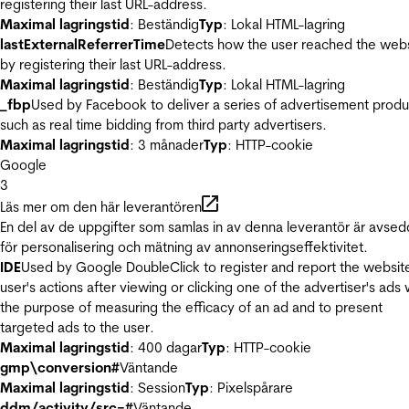
registering their last URL-address.
Maximal lagringstid
: Beständig
Typ
: Lokal HTML-lagring
lastExternalReferrerTime
Detects how the user reached the web
by registering their last URL-address.
Maximal lagringstid
: Beständig
Typ
: Lokal HTML-lagring
_fbp
Used by Facebook to deliver a series of advertisement produ
such as real time bidding from third party advertisers.
Maximal lagringstid
: 3 månader
Typ
: HTTP-cookie
Google
3
Läs mer om den här leverantören
En del av de uppgifter som samlas in av denna leverantör är avse
för personalisering och mätning av annonseringseffektivitet.
IDE
Used by Google DoubleClick to register and report the websit
user's actions after viewing or clicking one of the advertiser's ads 
the purpose of measuring the efficacy of an ad and to present
targeted ads to the user.
Maximal lagringstid
: 400 dagar
Typ
: HTTP-cookie
gmp\conversion#
Väntande
Maximal lagringstid
: Session
Typ
: Pixelspårare
ddm/activity/src=#
Väntande