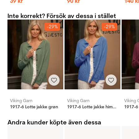
39
kr
90
kr
140
k
Inte korrekt? Försök av dessa i stället
-29%
-29%
Viking Garn
Viking Garn
Viking 
1917-6 Lotte jakke grøn
1917-6 Lotte jakke himmelblå
1917-6 
Andra kunder köpte även dessa