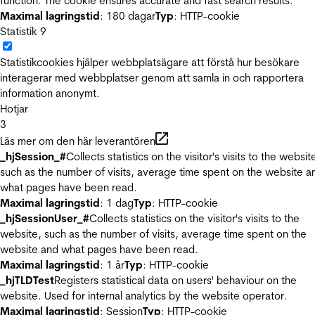
function. The cookie ensures accurate and fast search results.
Maximal lagringstid
: 180 dagar
Typ
: HTTP-cookie
Statistik
9
Statistikcookies hjälper webbplatsägare att förstå hur besökare
interagerar med webbplatser genom att samla in och rapportera
information anonymt.
Hotjar
3
Läs mer om den här leverantören
_hjSession_#
Collects statistics on the visitor's visits to the websit
such as the number of visits, average time spent on the website a
what pages have been read.
Maximal lagringstid
: 1 dag
Typ
: HTTP-cookie
_hjSessionUser_#
Collects statistics on the visitor's visits to the
website, such as the number of visits, average time spent on the
website and what pages have been read.
Maximal lagringstid
: 1 år
Typ
: HTTP-cookie
_hjTLDTest
Registers statistical data on users' behaviour on the
website. Used for internal analytics by the website operator.
Maximal lagringstid
: Session
Typ
: HTTP-cookie