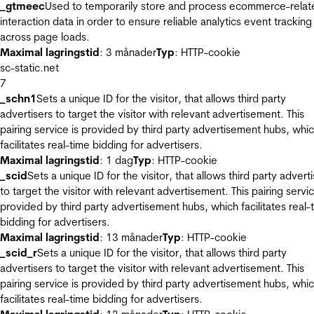
_gtmeec
Used to temporarily store and process ecommerce-relat
interaction data in order to ensure reliable analytics event tracking
across page loads.
Maximal lagringstid
: 3 månader
Typ
: HTTP-cookie
sc-static.net
7
_schn1
Sets a unique ID for the visitor, that allows third party
advertisers to target the visitor with relevant advertisement. This
pairing service is provided by third party advertisement hubs, whi
facilitates real-time bidding for advertisers.
Maximal lagringstid
: 1 dag
Typ
: HTTP-cookie
_scid
Sets a unique ID for the visitor, that allows third party advert
to target the visitor with relevant advertisement. This pairing servic
provided by third party advertisement hubs, which facilitates real-
bidding for advertisers.
Maximal lagringstid
: 13 månader
Typ
: HTTP-cookie
_scid_r
Sets a unique ID for the visitor, that allows third party
advertisers to target the visitor with relevant advertisement. This
pairing service is provided by third party advertisement hubs, whi
facilitates real-time bidding for advertisers.