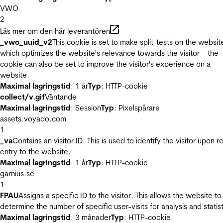
VWO
2
Läs mer om den här leverantören
_vwo_uuid_v2
This cookie is set to make split-tests on the websit
which optimizes the website's relevance towards the visitor – the
cookie can also be set to improve the visitor's experience on a
website.
Maximal lagringstid
: 1 år
Typ
: HTTP-cookie
collect/v.gif
Väntande
Maximal lagringstid
: Session
Typ
: Pixelspårare
assets.voyado.com
1
_va
Contains an visitor ID. This is used to identify the visitor upon r
entry to the website.
Maximal lagringstid
: 1 år
Typ
: HTTP-cookie
garnius.se
1
FPAU
Assigns a specific ID to the visitor. This allows the website to
determine the number of specific user-visits for analysis and statist
Maximal lagringstid
: 3 månader
Typ
: HTTP-cookie