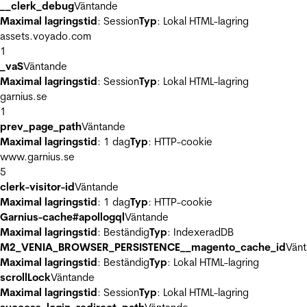
__clerk_debug
Väntande
Maximal lagringstid
: Session
Typ
: Lokal HTML-lagring
assets.voyado.com
1
_vaS
Väntande
Maximal lagringstid
: Session
Typ
: Lokal HTML-lagring
garnius.se
1
prev_page_path
Väntande
Maximal lagringstid
: 1 dag
Typ
: HTTP-cookie
www.garnius.se
5
clerk-visitor-id
Väntande
Maximal lagringstid
: 1 dag
Typ
: HTTP-cookie
Garnius-cache#apollogql
Väntande
Maximal lagringstid
: Beständig
Typ
: IndexeradDB
M2_VENIA_BROWSER_PERSISTENCE__magento_cache_id
Vän
Maximal lagringstid
: Beständig
Typ
: Lokal HTML-lagring
scrollLock
Väntande
Maximal lagringstid
: Session
Typ
: Lokal HTML-lagring