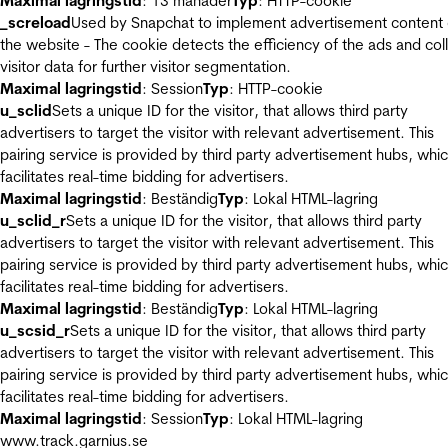
Maximal lagringstid
: 13 månader
Typ
: HTTP-cookie
_screload
Used by Snapchat to implement advertisement content
the website - The cookie detects the efficiency of the ads and col
visitor data for further visitor segmentation.
Maximal lagringstid
: Session
Typ
: HTTP-cookie
u_sclid
Sets a unique ID for the visitor, that allows third party
advertisers to target the visitor with relevant advertisement. This
pairing service is provided by third party advertisement hubs, whi
facilitates real-time bidding for advertisers.
Maximal lagringstid
: Beständig
Typ
: Lokal HTML-lagring
u_sclid_r
Sets a unique ID for the visitor, that allows third party
advertisers to target the visitor with relevant advertisement. This
pairing service is provided by third party advertisement hubs, whi
facilitates real-time bidding for advertisers.
Maximal lagringstid
: Beständig
Typ
: Lokal HTML-lagring
u_scsid_r
Sets a unique ID for the visitor, that allows third party
advertisers to target the visitor with relevant advertisement. This
pairing service is provided by third party advertisement hubs, whi
facilitates real-time bidding for advertisers.
Maximal lagringstid
: Session
Typ
: Lokal HTML-lagring
www.track.garnius.se