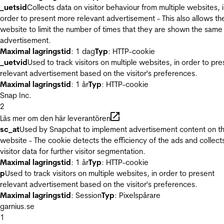
_uetsid
Collects data on visitor behaviour from multiple websites, 
order to present more relevant advertisement - This also allows th
website to limit the number of times that they are shown the same
advertisement.
Maximal lagringstid
: 1 dag
Typ
: HTTP-cookie
_uetvid
Used to track visitors on multiple websites, in order to pre
relevant advertisement based on the visitor's preferences.
Maximal lagringstid
: 1 år
Typ
: HTTP-cookie
Snap Inc.
2
Läs mer om den här leverantören
sc_at
Used by Snapchat to implement advertisement content on t
website - The cookie detects the efficiency of the ads and collect
visitor data for further visitor segmentation.
Maximal lagringstid
: 1 år
Typ
: HTTP-cookie
p
Used to track visitors on multiple websites, in order to present
relevant advertisement based on the visitor's preferences.
Maximal lagringstid
: Session
Typ
: Pixelspårare
garnius.se
1