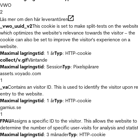
VWO
2
Läs mer om den här leverantören
_vwo_uuid_v2
This cookie is set to make split-tests on the websit
which optimizes the website's relevance towards the visitor – the
cookie can also be set to improve the visitor's experience on a
website.
Maximal lagringstid
: 1 år
Typ
: HTTP-cookie
collect/v.gif
Väntande
Maximal lagringstid
: Session
Typ
: Pixelspårare
assets.voyado.com
1
_va
Contains an visitor ID. This is used to identify the visitor upon r
entry to the website.
Maximal lagringstid
: 1 år
Typ
: HTTP-cookie
garnius.se
1
FPAU
Assigns a specific ID to the visitor. This allows the website to
determine the number of specific user-visits for analysis and statist
Maximal lagringstid
: 3 månader
Typ
: HTTP-cookie