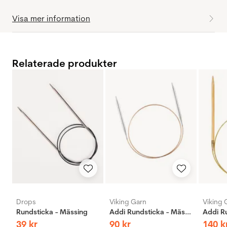
Visa mer information
Relaterade produkter
Drops
Viking Garn
Viking 
Rundsticka - Mässing
Addi Rundsticka - Mässing
39
kr
90
kr
140
k