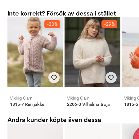
Inte korrekt? Försök av dessa i stället
-30%
-29%
Viking Garn
Viking Garn
Viking 
1815-7 Rim jakke
2206-3 Vilhelma tröja
1815-5
Andra kunder köpte även dessa