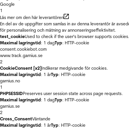
Google
1
Läs mer om den här leverantören
En del av de uppgifter som samlas in av denna leverantör är avse
för personalisering och mätning av annonseringseffektivitet.
test_cookie
Used to check if the user's browser supports cookies
Maximal lagringstid
: 1 dag
Typ
: HTTP-cookie
consent.cookiebot.com
www.track.garnius.se
2
CookieConsent [x2]
Indikerar medgivande för cookies.
Maximal lagringstid
: 1 år
Typ
: HTTP-cookie
garnius.no
1
PHPSESSID
Preserves user session state across page requests.
Maximal lagringstid
: 1 dag
Typ
: HTTP-cookie
garnius.se
2
Cross_Consent
Väntande
Maximal lagringstid
: 1 år
Typ
: HTTP-cookie