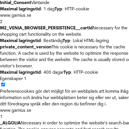
Initial_Consent
Väntande
Maximal lagringstid
: 1 dag
Typ
: HTTP-cookie
www.garnius.se
2
M2_VENIA_BROWSER_PERSISTENCE__cartId
Necessary for the
shopping cart functionality on the website.
Maximal lagringstid
: Beständig
Typ
: Lokal HTML-lagring
private_content_version
This cookie is necessary for the cache
function. A cache is used by the website to optimize the response
between the visitor and the website. The cache is usually stored o
visitor’s browser.
Maximal lagringstid
: 400 dagar
Typ
: HTTP-cookie
Egenskaper
1
Preferenscookies gör det möjligt för en webbplats att komma ihåg
information och ändra hur webbplatsen beter sig eller ser ut, sake
ditt föredragna språk eller den region du befinner dig i.
www.garnius.se
1
_ALGOLIA
Necessary in order to optimize the website's search-ba