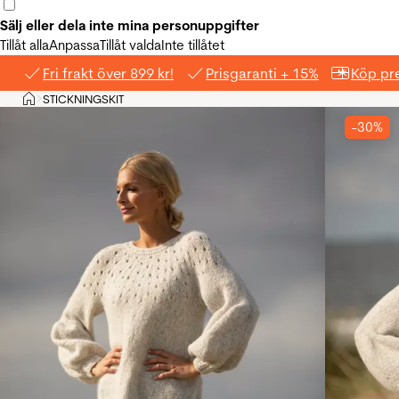
Sälj eller dela inte mina personuppgifter
Tillåt alla
Anpassa
Tillåt valda
Inte tillåtet
Fri frakt över 899 kr!
Prisgaranti + 15%
Köp pre
Hem
STICKNINGSKIT
>
-30%