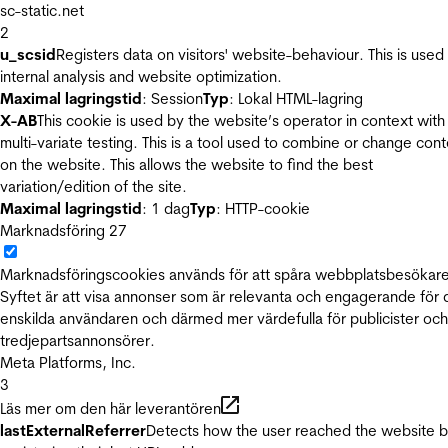
sc-static.net
2
u_scsid
Registers data on visitors' website-behaviour. This is used 
internal analysis and website optimization.
Maximal lagringstid
: Session
Typ
: Lokal HTML-lagring
X-AB
This cookie is used by the website’s operator in context with
multi-variate testing. This is a tool used to combine or change con
on the website. This allows the website to find the best
variation/edition of the site.
Maximal lagringstid
: 1 dag
Typ
: HTTP-cookie
Marknadsföring
27
Marknadsföringscookies används för att spåra webbplatsbesökare
Syftet är att visa annonser som är relevanta och engagerande för
enskilda användaren och därmed mer värdefulla för publicister och
tredjepartsannonsörer.
Meta Platforms, Inc.
3
Läs mer om den här leverantören
lastExternalReferrer
Detects how the user reached the website 