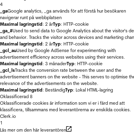
4
_ga
Google analytics, _ga används för att förstå hur besökaren
navigerar runt på webbplatsen
Maximal lagringstid
: 2 år
Typ
: HTTP-cookie
_ga_#
Used to send data to Google Analytics about the visitor's d
and behavior. Tracks the visitor across devices and marketing chan
Maximal lagringstid
: 2 år
Typ
: HTTP-cookie
_gcl_au
Used by Google AdSense for experimenting with
advertisement efficiency across websites using their services.
Maximal lagringstid
: 3 månader
Typ
: HTTP-cookie
_gcl_ls
Tracks the conversion rate between the user and the
advertisement banners on the website - This serves to optimise th
relevance of the advertisements on the website.
Maximal lagringstid
: Beständig
Typ
: Lokal HTML-lagring
Oklassificerad
8
Oklassificerade cookies är information som vi er i färd med att
klassificera, tillsammans med leverantörerna av enskilda cookies.
Clerk.io
1
Läs mer om den här leverantören