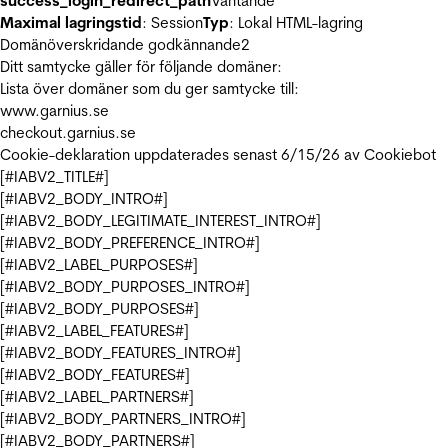
success_login_redirect_path
Väntande
Maximal lagringstid
: Session
Typ
: Lokal HTML-lagring
Domänöverskridande godkännande
2
Ditt samtycke gäller för följande domäner:
Lista över domäner som du ger samtycke till:
www.garnius.se
checkout.garnius.se
Cookie-deklaration uppdaterades senast 6/15/26 av
Cookiebot
[#IABV2_TITLE#]
[#IABV2_BODY_INTRO#]
[#IABV2_BODY_LEGITIMATE_INTEREST_INTRO#]
[#IABV2_BODY_PREFERENCE_INTRO#]
[#IABV2_LABEL_PURPOSES#]
[#IABV2_BODY_PURPOSES_INTRO#]
[#IABV2_BODY_PURPOSES#]
[#IABV2_LABEL_FEATURES#]
[#IABV2_BODY_FEATURES_INTRO#]
[#IABV2_BODY_FEATURES#]
[#IABV2_LABEL_PARTNERS#]
[#IABV2_BODY_PARTNERS_INTRO#]
[#IABV2_BODY_PARTNERS#]