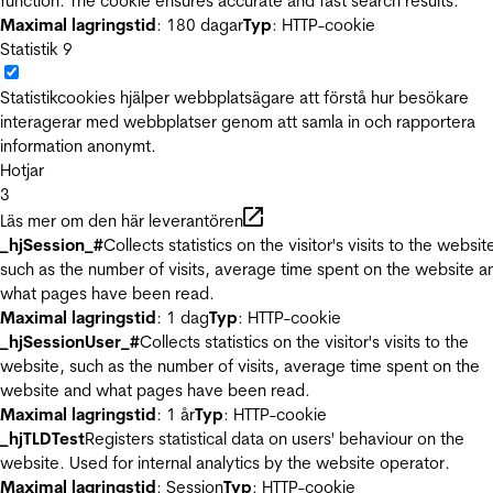
function. The cookie ensures accurate and fast search results.
Maximal lagringstid
: 180 dagar
Typ
: HTTP-cookie
Statistik
9
Statistikcookies hjälper webbplatsägare att förstå hur besökare
interagerar med webbplatser genom att samla in och rapportera
information anonymt.
Hotjar
3
Läs mer om den här leverantören
_hjSession_#
Collects statistics on the visitor's visits to the websit
such as the number of visits, average time spent on the website a
what pages have been read.
Maximal lagringstid
: 1 dag
Typ
: HTTP-cookie
_hjSessionUser_#
Collects statistics on the visitor's visits to the
website, such as the number of visits, average time spent on the
website and what pages have been read.
Maximal lagringstid
: 1 år
Typ
: HTTP-cookie
_hjTLDTest
Registers statistical data on users' behaviour on the
website. Used for internal analytics by the website operator.
Maximal lagringstid
: Session
Typ
: HTTP-cookie