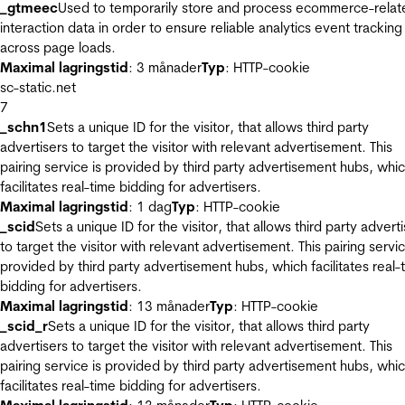
_gtmeec
Used to temporarily store and process ecommerce-relat
interaction data in order to ensure reliable analytics event tracking
across page loads.
Maximal lagringstid
: 3 månader
Typ
: HTTP-cookie
sc-static.net
7
_schn1
Sets a unique ID for the visitor, that allows third party
advertisers to target the visitor with relevant advertisement. This
pairing service is provided by third party advertisement hubs, whi
facilitates real-time bidding for advertisers.
Maximal lagringstid
: 1 dag
Typ
: HTTP-cookie
_scid
Sets a unique ID for the visitor, that allows third party advert
to target the visitor with relevant advertisement. This pairing servic
provided by third party advertisement hubs, which facilitates real-
bidding for advertisers.
Maximal lagringstid
: 13 månader
Typ
: HTTP-cookie
_scid_r
Sets a unique ID for the visitor, that allows third party
advertisers to target the visitor with relevant advertisement. This
pairing service is provided by third party advertisement hubs, whi
facilitates real-time bidding for advertisers.