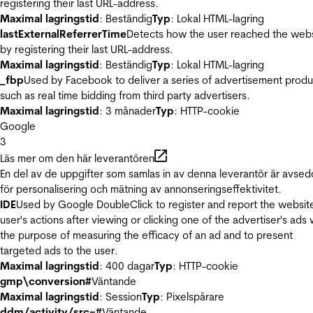
registering their last URL-address.
Maximal lagringstid
: Beständig
Typ
: Lokal HTML-lagring
lastExternalReferrerTime
Detects how the user reached the web
by registering their last URL-address.
Maximal lagringstid
: Beständig
Typ
: Lokal HTML-lagring
_fbp
Used by Facebook to deliver a series of advertisement produ
such as real time bidding from third party advertisers.
Maximal lagringstid
: 3 månader
Typ
: HTTP-cookie
Google
3
Läs mer om den här leverantören
En del av de uppgifter som samlas in av denna leverantör är avse
för personalisering och mätning av annonseringseffektivitet.
IDE
Used by Google DoubleClick to register and report the websit
user's actions after viewing or clicking one of the advertiser's ads 
the purpose of measuring the efficacy of an ad and to present
targeted ads to the user.
Maximal lagringstid
: 400 dagar
Typ
: HTTP-cookie
gmp\conversion#
Väntande
Maximal lagringstid
: Session
Typ
: Pixelspårare
ddm/activity/src=#
Väntande