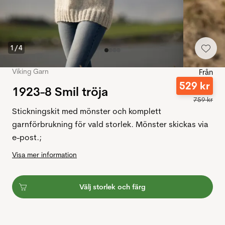
1
/
4
Viking Garn
Från
529
kr
1923-8 Smil tröja
759
kr
Stickningskit med mönster och komplett
garnförbrukning för vald storlek. Mönster skickas via
e-post.;
Visa mer information
Välj storlek och färg