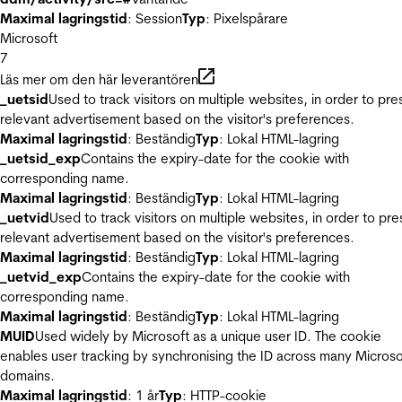
Maximal lagringstid
: Session
Typ
: Pixelspårare
Microsoft
7
Läs mer om den här leverantören
_uetsid
Used to track visitors on multiple websites, in order to pre
relevant advertisement based on the visitor's preferences.
Maximal lagringstid
: Beständig
Typ
: Lokal HTML-lagring
_uetsid_exp
Contains the expiry-date for the cookie with
corresponding name.
Maximal lagringstid
: Beständig
Typ
: Lokal HTML-lagring
_uetvid
Used to track visitors on multiple websites, in order to pre
relevant advertisement based on the visitor's preferences.
Maximal lagringstid
: Beständig
Typ
: Lokal HTML-lagring
_uetvid_exp
Contains the expiry-date for the cookie with
corresponding name.
Maximal lagringstid
: Beständig
Typ
: Lokal HTML-lagring
MUID
Used widely by Microsoft as a unique user ID. The cookie
enables user tracking by synchronising the ID across many Microso
domains.
Maximal lagringstid
: 1 år
Typ
: HTTP-cookie