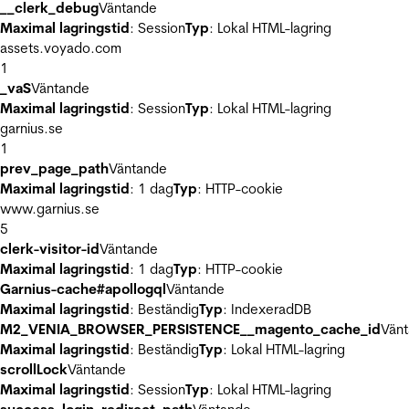
__clerk_debug
Väntande
Maximal lagringstid
: Session
Typ
: Lokal HTML-lagring
assets.voyado.com
1
_vaS
Väntande
Maximal lagringstid
: Session
Typ
: Lokal HTML-lagring
garnius.se
1
prev_page_path
Väntande
Maximal lagringstid
: 1 dag
Typ
: HTTP-cookie
www.garnius.se
5
clerk-visitor-id
Väntande
Maximal lagringstid
: 1 dag
Typ
: HTTP-cookie
Garnius-cache#apollogql
Väntande
Maximal lagringstid
: Beständig
Typ
: IndexeradDB
M2_VENIA_BROWSER_PERSISTENCE__magento_cache_id
Vän
Maximal lagringstid
: Beständig
Typ
: Lokal HTML-lagring
scrollLock
Väntande
Maximal lagringstid
: Session
Typ
: Lokal HTML-lagring