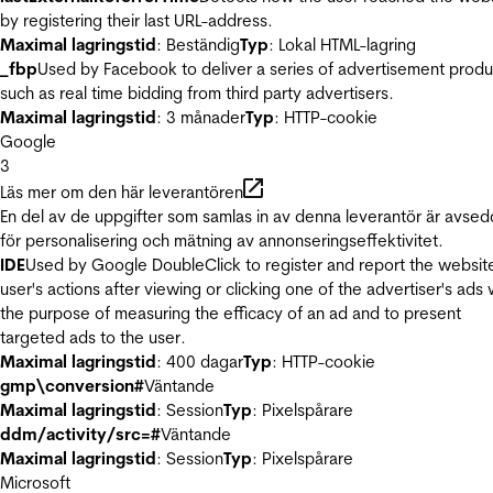
by registering their last URL-address.
Maximal lagringstid
: Beständig
Typ
: Lokal HTML-lagring
_fbp
Used by Facebook to deliver a series of advertisement produ
such as real time bidding from third party advertisers.
Maximal lagringstid
: 3 månader
Typ
: HTTP-cookie
Google
3
Läs mer om den här leverantören
En del av de uppgifter som samlas in av denna leverantör är avse
för personalisering och mätning av annonseringseffektivitet.
IDE
Used by Google DoubleClick to register and report the websit
user's actions after viewing or clicking one of the advertiser's ads 
the purpose of measuring the efficacy of an ad and to present
targeted ads to the user.
Maximal lagringstid
: 400 dagar
Typ
: HTTP-cookie
gmp\conversion#
Väntande
Maximal lagringstid
: Session
Typ
: Pixelspårare
ddm/activity/src=#
Väntande
Maximal lagringstid
: Session
Typ
: Pixelspårare
Microsoft