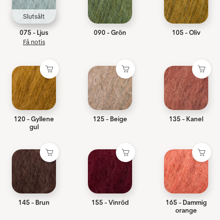
Slutsålt
075 - Ljus
090 - Grön
105 - Oliv
Få notis
120 - Gyllene
125 - Beige
135 - Kanel
gul
145 - Brun
155 - Vinröd
165 - Dammig
orange