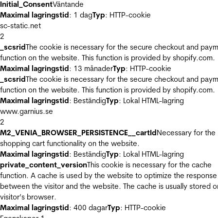
Initial_Consent
Väntande
Maximal lagringstid
: 1 dag
Typ
: HTTP-cookie
sc-static.net
2
_scsrid
The cookie is necessary for the secure checkout and pay
function on the website. This function is provided by shopify.com.
Maximal lagringstid
: 13 månader
Typ
: HTTP-cookie
_scsrid
The cookie is necessary for the secure checkout and pay
function on the website. This function is provided by shopify.com.
Maximal lagringstid
: Beständig
Typ
: Lokal HTML-lagring
www.garnius.se
2
M2_VENIA_BROWSER_PERSISTENCE__cartId
Necessary for the
shopping cart functionality on the website.
Maximal lagringstid
: Beständig
Typ
: Lokal HTML-lagring
private_content_version
This cookie is necessary for the cache
function. A cache is used by the website to optimize the response
between the visitor and the website. The cache is usually stored o
visitor’s browser.
Maximal lagringstid
: 400 dagar
Typ
: HTTP-cookie