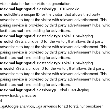
visitor data for further visitor segmentation.
Maximal lagringstid
: Session
Typ
: HTTP-cookie
u_sclid
Sets a unique ID for the visitor, that allows third party
advertisers to target the visitor with relevant advertisement. This
pairing service is provided by third party advertisement hubs, whi
facilitates real-time bidding for advertisers.
Maximal lagringstid
: Beständig
Typ
: Lokal HTML-lagring
u_sclid_r
Sets a unique ID for the visitor, that allows third party
advertisers to target the visitor with relevant advertisement. This
pairing service is provided by third party advertisement hubs, whi
facilitates real-time bidding for advertisers.
Maximal lagringstid
: Beständig
Typ
: Lokal HTML-lagring
u_scsid_r
Sets a unique ID for the visitor, that allows third party
advertisers to target the visitor with relevant advertisement. This
pairing service is provided by third party advertisement hubs, whi
facilitates real-time bidding for advertisers.
Maximal lagringstid
: Session
Typ
: Lokal HTML-lagring
www.track.garnius.se
4
_ga
Google analytics, _ga används för att förstå hur besökaren