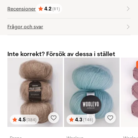
Recensioner
4.2
(81)
Betyg:
utav 5 stjärnor
Frågor och svar
Inte korrekt? Försök av dessa i stället
4.5
4.3
(384)
(148)
Betyg:
utav 5 stjärnor
Betyg:
utav 5 stjärnor