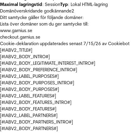
Maximal lagringstid
: Session
Typ
: Lokal HTML-lagring
Domänöverskridande godkännande
2
Ditt samtycke gäller för följande domäner:
Lista över domäner som du ger samtycke till:
www.garnius.se
checkout.garnius.se
Cookie-deklaration uppdaterades senast 7/15/26 av
Cookiebot
[#IABV2_TITLE#]
[#IABV2_BODY_INTRO#]
[#IABV2_BODY_LEGITIMATE_INTEREST_INTRO#]
[#IABV2_BODY_PREFERENCE_INTRO#]
[#IABV2_LABEL_PURPOSES#]
[#IABV2_BODY_PURPOSES_INTRO#]
[#IABV2_BODY_PURPOSES#]
[#IABV2_LABEL_FEATURES#]
[#IABV2_BODY_FEATURES_INTRO#]
[#IABV2_BODY_FEATURES#]
[#IABV2_LABEL_PARTNERS#]
[#IABV2_BODY_PARTNERS_INTRO#]
[#IABV2_BODY_PARTNERS#]