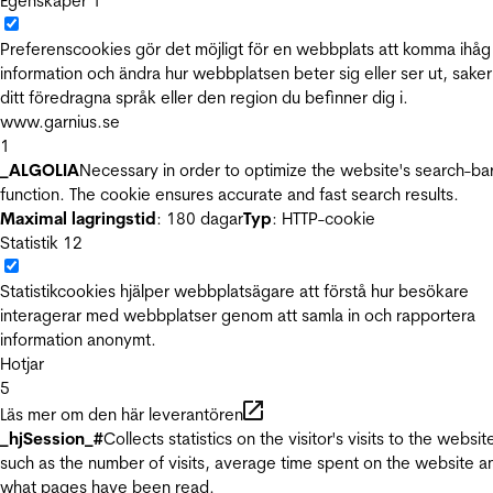
Egenskaper
1
Preferenscookies gör det möjligt för en webbplats att komma ihåg
information och ändra hur webbplatsen beter sig eller ser ut, sake
ditt föredragna språk eller den region du befinner dig i.
www.garnius.se
1
_ALGOLIA
Necessary in order to optimize the website's search-ba
function. The cookie ensures accurate and fast search results.
Maximal lagringstid
: 180 dagar
Typ
: HTTP-cookie
Statistik
12
Statistikcookies hjälper webbplatsägare att förstå hur besökare
interagerar med webbplatser genom att samla in och rapportera
information anonymt.
Hotjar
5
Läs mer om den här leverantören
_hjSession_#
Collects statistics on the visitor's visits to the websit
such as the number of visits, average time spent on the website a
what pages have been read.