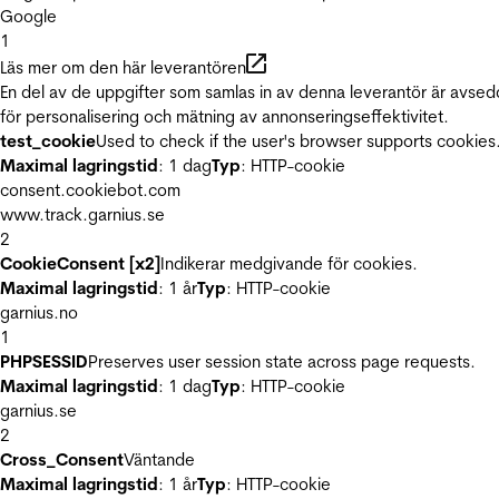
Google
1
Läs mer om den här leverantören
En del av de uppgifter som samlas in av denna leverantör är avse
för personalisering och mätning av annonseringseffektivitet.
test_cookie
Used to check if the user's browser supports cookies
Maximal lagringstid
: 1 dag
Typ
: HTTP-cookie
consent.cookiebot.com
www.track.garnius.se
2
CookieConsent [x2]
Indikerar medgivande för cookies.
Maximal lagringstid
: 1 år
Typ
: HTTP-cookie
garnius.no
1
PHPSESSID
Preserves user session state across page requests.
Maximal lagringstid
: 1 dag
Typ
: HTTP-cookie
garnius.se
2
Cross_Consent
Väntande
Maximal lagringstid
: 1 år
Typ
: HTTP-cookie