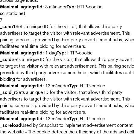
across page loads.
Maximal lagringstid
: 3 månader
Typ
: HTTP-cookie
sc-static.net
7
_schn1
Sets a unique ID for the visitor, that allows third party
advertisers to target the visitor with relevant advertisement. This
pairing service is provided by third party advertisement hubs, whi
facilitates real-time bidding for advertisers.
Maximal lagringstid
: 1 dag
Typ
: HTTP-cookie
_scid
Sets a unique ID for the visitor, that allows third party advert
to target the visitor with relevant advertisement. This pairing servic
provided by third party advertisement hubs, which facilitates real-
bidding for advertisers.
Maximal lagringstid
: 13 månader
Typ
: HTTP-cookie
_scid_r
Sets a unique ID for the visitor, that allows third party
advertisers to target the visitor with relevant advertisement. This
pairing service is provided by third party advertisement hubs, whi
facilitates real-time bidding for advertisers.
Maximal lagringstid
: 13 månader
Typ
: HTTP-cookie
_screload
Used by Snapchat to implement advertisement content
the website - The cookie detects the efficiency of the ads and col