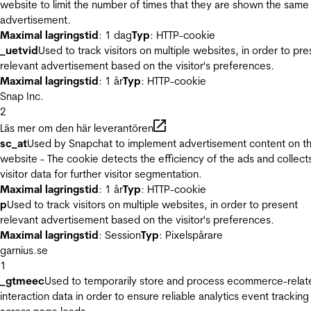
website to limit the number of times that they are shown the same
advertisement.
Maximal lagringstid
: 1 dag
Typ
: HTTP-cookie
_uetvid
Used to track visitors on multiple websites, in order to pre
relevant advertisement based on the visitor's preferences.
Maximal lagringstid
: 1 år
Typ
: HTTP-cookie
Snap Inc.
2
Läs mer om den här leverantören
sc_at
Used by Snapchat to implement advertisement content on t
website - The cookie detects the efficiency of the ads and collect
visitor data for further visitor segmentation.
Maximal lagringstid
: 1 år
Typ
: HTTP-cookie
p
Used to track visitors on multiple websites, in order to present
relevant advertisement based on the visitor's preferences.
Maximal lagringstid
: Session
Typ
: Pixelspårare
garnius.se
1
_gtmeec
Used to temporarily store and process ecommerce-relat
interaction data in order to ensure reliable analytics event tracking