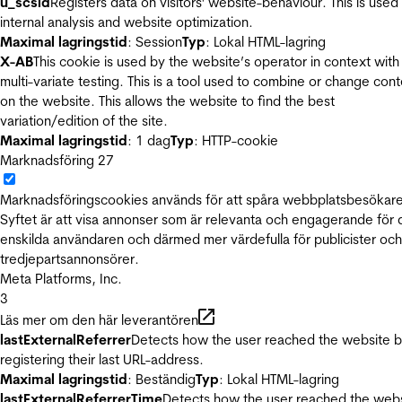
u_scsid
Registers data on visitors' website-behaviour. This is used 
internal analysis and website optimization.
Maximal lagringstid
: Session
Typ
: Lokal HTML-lagring
X-AB
This cookie is used by the website’s operator in context with
multi-variate testing. This is a tool used to combine or change con
on the website. This allows the website to find the best
variation/edition of the site.
Maximal lagringstid
: 1 dag
Typ
: HTTP-cookie
Marknadsföring
27
Marknadsföringscookies används för att spåra webbplatsbesökare
Syftet är att visa annonser som är relevanta och engagerande för
enskilda användaren och därmed mer värdefulla för publicister och
tredjepartsannonsörer.
Meta Platforms, Inc.
3
Läs mer om den här leverantören
lastExternalReferrer
Detects how the user reached the website 
registering their last URL-address.
Maximal lagringstid
: Beständig
Typ
: Lokal HTML-lagring
lastExternalReferrerTime
Detects how the user reached the web