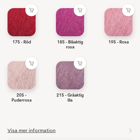
175 - Röd
185 - Blåaktig
195 - Rosa
rosa
205 -
215 - Gråaktig
Puderrosa
lila
Visa mer information