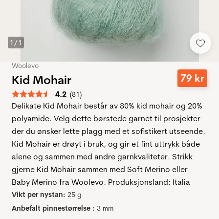
1
/
1
Woolevo
79
kr
Kid Mohair
Snittbetyg:
4.2
(
röster:
81
)
Delikate Kid Mohair består av 80% kid mohair og 20%
polyamide. Velg dette børstede garnet til prosjekter
der du ønsker lette plagg med et sofistikert utseende.
Kid Mohair er drøyt i bruk, og gir et fint uttrykk både
alene og sammen med andre garnkvaliteter. Strikk
gjerne Kid Mohair sammen med Soft Merino eller
Baby Merino fra Woolevo. Produksjonsland: Italia
Vikt per nystan:
25 g
Anbefalt pinnestørrelse :
3 mm