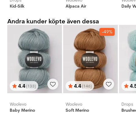
Drops
Woolevo
Woolev
Kid-Silk
Alpaca Air
Daily 
Andra kunder köpte även dessa
-49%
4.4
4.4
4.
(133)
(146)
Betyg:
utav 5 stjärnor
Betyg:
utav 5 stjärnor
Bety
utav 
Woolevo
Woolevo
Drops
Baby Merino ‎
Soft Merino
Brushe