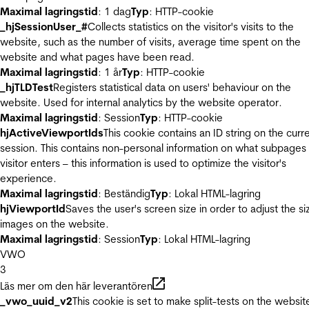
Maximal lagringstid
: 1 dag
Typ
: HTTP-cookie
_hjSessionUser_#
Collects statistics on the visitor's visits to the
website, such as the number of visits, average time spent on the
website and what pages have been read.
Maximal lagringstid
: 1 år
Typ
: HTTP-cookie
_hjTLDTest
Registers statistical data on users' behaviour on the
website. Used for internal analytics by the website operator.
Maximal lagringstid
: Session
Typ
: HTTP-cookie
hjActiveViewportIds
This cookie contains an ID string on the curr
session. This contains non-personal information on what subpages
visitor enters – this information is used to optimize the visitor's
experience.
Maximal lagringstid
: Beständig
Typ
: Lokal HTML-lagring
hjViewportId
Saves the user's screen size in order to adjust the si
images on the website.
Maximal lagringstid
: Session
Typ
: Lokal HTML-lagring
VWO
3
Läs mer om den här leverantören
_vwo_uuid_v2
This cookie is set to make split-tests on the websit