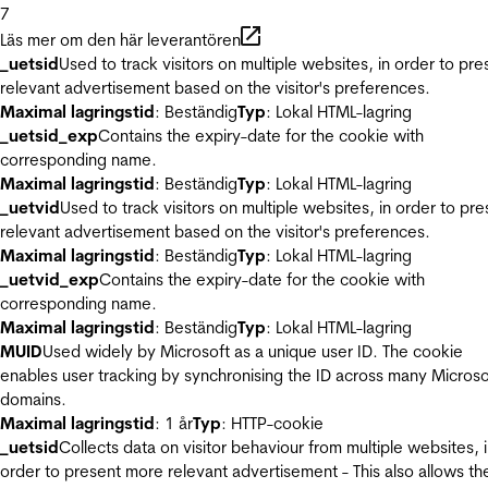
7
Läs mer om den här leverantören
_uetsid
Used to track visitors on multiple websites, in order to pre
relevant advertisement based on the visitor's preferences.
Maximal lagringstid
: Beständig
Typ
: Lokal HTML-lagring
_uetsid_exp
Contains the expiry-date for the cookie with
corresponding name.
Maximal lagringstid
: Beständig
Typ
: Lokal HTML-lagring
_uetvid
Used to track visitors on multiple websites, in order to pre
relevant advertisement based on the visitor's preferences.
Maximal lagringstid
: Beständig
Typ
: Lokal HTML-lagring
_uetvid_exp
Contains the expiry-date for the cookie with
corresponding name.
Maximal lagringstid
: Beständig
Typ
: Lokal HTML-lagring
MUID
Used widely by Microsoft as a unique user ID. The cookie
enables user tracking by synchronising the ID across many Microso
domains.
Maximal lagringstid
: 1 år
Typ
: HTTP-cookie
_uetsid
Collects data on visitor behaviour from multiple websites, 
order to present more relevant advertisement - This also allows th