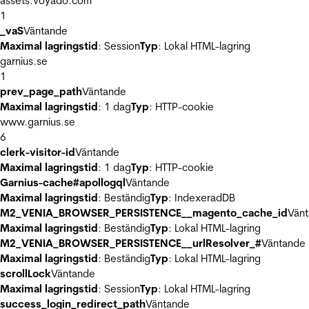
assets.voyado.com
1
_vaS
Väntande
Maximal lagringstid
: Session
Typ
: Lokal HTML-lagring
garnius.se
1
prev_page_path
Väntande
Maximal lagringstid
: 1 dag
Typ
: HTTP-cookie
www.garnius.se
6
clerk-visitor-id
Väntande
Maximal lagringstid
: 1 dag
Typ
: HTTP-cookie
Garnius-cache#apollogql
Väntande
Maximal lagringstid
: Beständig
Typ
: IndexeradDB
M2_VENIA_BROWSER_PERSISTENCE__magento_cache_id
Vän
Maximal lagringstid
: Beständig
Typ
: Lokal HTML-lagring
M2_VENIA_BROWSER_PERSISTENCE__urlResolver_#
Väntande
Maximal lagringstid
: Beständig
Typ
: Lokal HTML-lagring
scrollLock
Väntande
Maximal lagringstid
: Session
Typ
: Lokal HTML-lagring
success_login_redirect_path
Väntande