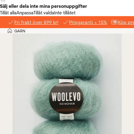
Sälj eller dela inte mina personuppgifter
Tillåt alla
Anpassa
Tillåt valda
Inte tillåtet
Fri frakt över 899 kr!
Prisgaranti + 15%
Köp pre
Hem
GARN
>