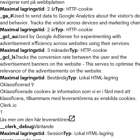
navigerar runt på webbplatsen
Maximal lagringstid
: 2 år
Typ
: HTTP-cookie
_ga_#
Used to send data to Google Analytics about the visitor's d
and behavior. Tracks the visitor across devices and marketing chan
Maximal lagringstid
: 2 år
Typ
: HTTP-cookie
_gcl_au
Used by Google AdSense for experimenting with
advertisement efficiency across websites using their services.
Maximal lagringstid
: 3 månader
Typ
: HTTP-cookie
_gcl_ls
Tracks the conversion rate between the user and the
advertisement banners on the website - This serves to optimise th
relevance of the advertisements on the website.
Maximal lagringstid
: Beständig
Typ
: Lokal HTML-lagring
Oklassificerad
9
Oklassificerade cookies är information som vi er i färd med att
klassificera, tillsammans med leverantörerna av enskilda cookies.
Clerk.io
1
Läs mer om den här leverantören
__clerk_debug
Väntande
Maximal lagringstid
: Session
Typ
: Lokal HTML-lagring