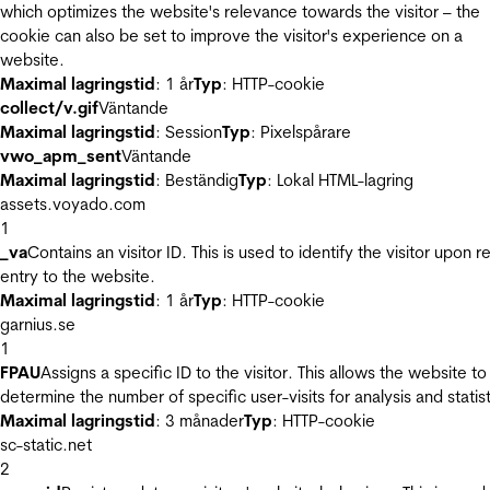
which optimizes the website's relevance towards the visitor – the
cookie can also be set to improve the visitor's experience on a
website.
Maximal lagringstid
: 1 år
Typ
: HTTP-cookie
collect/v.gif
Väntande
Maximal lagringstid
: Session
Typ
: Pixelspårare
vwo_apm_sent
Väntande
Maximal lagringstid
: Beständig
Typ
: Lokal HTML-lagring
assets.voyado.com
1
_va
Contains an visitor ID. This is used to identify the visitor upon r
entry to the website.
Maximal lagringstid
: 1 år
Typ
: HTTP-cookie
garnius.se
1
FPAU
Assigns a specific ID to the visitor. This allows the website to
determine the number of specific user-visits for analysis and statist
Maximal lagringstid
: 3 månader
Typ
: HTTP-cookie
sc-static.net
2