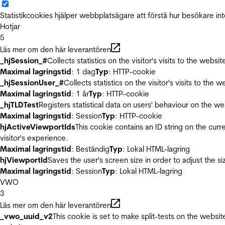
Statistikcookies hjälper webbplatsägare att förstå hur besökare 
Hotjar
5
Läs mer om den här leverantören
_hjSession_#
Collects statistics on the visitor's visits to the we
Maximal lagringstid
: 1 dag
Typ
: HTTP-cookie
_hjSessionUser_#
Collects statistics on the visitor's visits to t
Maximal lagringstid
: 1 år
Typ
: HTTP-cookie
_hjTLDTest
Registers statistical data on users' behaviour on the we
Maximal lagringstid
: Session
Typ
: HTTP-cookie
hjActiveViewportIds
This cookie contains an ID string on the curr
visitor's experience.
Maximal lagringstid
: Beständig
Typ
: Lokal HTML-lagring
hjViewportId
Saves the user's screen size in order to adjust the s
Maximal lagringstid
: Session
Typ
: Lokal HTML-lagring
VWO
3
Läs mer om den här leverantören
_vwo_uuid_v2
This cookie is set to make split-tests on the websi