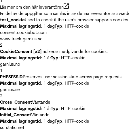
1
Läs mer om den här leverantören
En del av de uppgifter som samlas in av denna leverantör är avsed
test_cookie
Used to check if the user's browser supports cookies
Maximal lagringstid
: 1 dag
Typ
: HTTP-cookie
consent.cookiebot.com
www.track.garnius.se
2
CookieConsent [x2]
Indikerar medgivande för cookies.
Maximal lagringstid
: 1 år
Typ
: HTTP-cookie
garnius.no
1
PHPSESSID
Preserves user session state across page requests.
Maximal lagringstid
: 1 dag
Typ
: HTTP-cookie
garnius.se
2
Cross_Consent
Väntande
Maximal lagringstid
: 1 år
Typ
: HTTP-cookie
Initial_Consent
Väntande
Maximal lagringstid
: 1 dag
Typ
: HTTP-cookie
sc-static.net