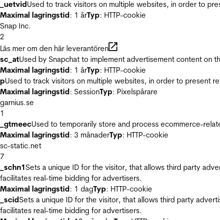
_uetvid
Used to track visitors on multiple websites, in order to pr
Maximal lagringstid
: 1 år
Typ
: HTTP-cookie
Snap Inc.
2
Läs mer om den här leverantören
sc_at
Used by Snapchat to implement advertisement content on the w
Maximal lagringstid
: 1 år
Typ
: HTTP-cookie
p
Used to track visitors on multiple websites, in order to present 
Maximal lagringstid
: Session
Typ
: Pixelspårare
garnius.se
1
_gtmeec
Used to temporarily store and process ecommerce-related 
Maximal lagringstid
: 3 månader
Typ
: HTTP-cookie
sc-static.net
7
_schn1
Sets a unique ID for the visitor, that allows third party adv
facilitates real-time bidding for advertisers.
Maximal lagringstid
: 1 dag
Typ
: HTTP-cookie
_scid
Sets a unique ID for the visitor, that allows third party adver
facilitates real-time bidding for advertisers.