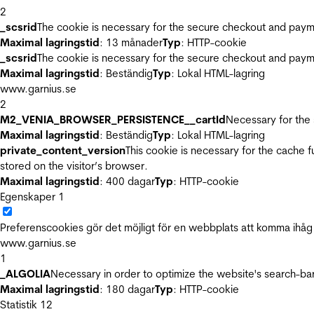
2
_scsrid
The cookie is necessary for the secure checkout and payme
Maximal lagringstid
: 13 månader
Typ
: HTTP-cookie
_scsrid
The cookie is necessary for the secure checkout and payme
Maximal lagringstid
: Beständig
Typ
: Lokal HTML-lagring
www.garnius.se
2
M2_VENIA_BROWSER_PERSISTENCE__cartId
Necessary for the 
Maximal lagringstid
: Beständig
Typ
: Lokal HTML-lagring
private_content_version
This cookie is necessary for the cache 
stored on the visitor’s browser.
Maximal lagringstid
: 400 dagar
Typ
: HTTP-cookie
Egenskaper
1
Preferenscookies gör det möjligt för en webbplats att komma ihåg i
www.garnius.se
1
_ALGOLIA
Necessary in order to optimize the website's search-bar
Maximal lagringstid
: 180 dagar
Typ
: HTTP-cookie
Statistik
12