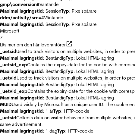
gmp\conversion#
Väntande
Maximal lagringstid
: Session
Typ
: Pixelspårare
ddm/activity/src=#
Väntande
Maximal lagringstid
: Session
Typ
: Pixelspårare
Microsoft
7
Läs mer om den här leverantören
_uetsid
Used to track visitors on multiple websites, in order to pr
Maximal lagringstid
: Beständig
Typ
: Lokal HTML-lagring
_uetsid_exp
Contains the expiry-date for the cookie with corres
Maximal lagringstid
: Beständig
Typ
: Lokal HTML-lagring
_uetvid
Used to track visitors on multiple websites, in order to pr
Maximal lagringstid
: Beständig
Typ
: Lokal HTML-lagring
_uetvid_exp
Contains the expiry-date for the cookie with corres
Maximal lagringstid
: Beständig
Typ
: Lokal HTML-lagring
MUID
Used widely by Microsoft as a unique user ID. The cookie en
Maximal lagringstid
: 1 år
Typ
: HTTP-cookie
_uetsid
Collects data on visitor behaviour from multiple websites, 
same advertisement.
Maximal lagringstid
: 1 dag
Typ
: HTTP-cookie