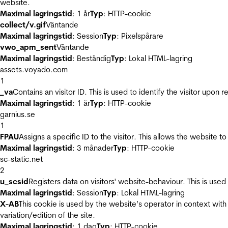
website.
Maximal lagringstid
: 1 år
Typ
: HTTP-cookie
collect/v.gif
Väntande
Maximal lagringstid
: Session
Typ
: Pixelspårare
vwo_apm_sent
Väntande
Maximal lagringstid
: Beständig
Typ
: Lokal HTML-lagring
assets.voyado.com
1
_va
Contains an visitor ID. This is used to identify the visitor upon 
Maximal lagringstid
: 1 år
Typ
: HTTP-cookie
garnius.se
1
FPAU
Assigns a specific ID to the visitor. This allows the website to
Maximal lagringstid
: 3 månader
Typ
: HTTP-cookie
sc-static.net
2
u_scsid
Registers data on visitors' website-behaviour. This is used 
Maximal lagringstid
: Session
Typ
: Lokal HTML-lagring
X-AB
This cookie is used by the website’s operator in context with 
variation/edition of the site.
Maximal lagringstid
: 1 dag
Typ
: HTTP-cookie