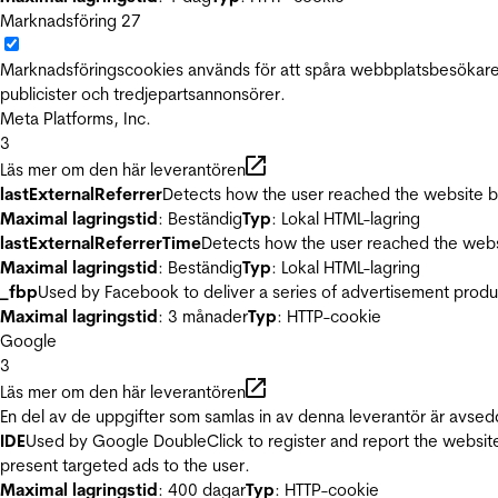
Marknadsföring
27
Marknadsföringscookies används för att spåra webbplatsbesökare.
publicister och tredjepartsannonsörer.
Meta Platforms, Inc.
3
Läs mer om den här leverantören
lastExternalReferrer
Detects how the user reached the website by 
Maximal lagringstid
: Beständig
Typ
: Lokal HTML-lagring
lastExternalReferrerTime
Detects how the user reached the websi
Maximal lagringstid
: Beständig
Typ
: Lokal HTML-lagring
_fbp
Used by Facebook to deliver a series of advertisement product
Maximal lagringstid
: 3 månader
Typ
: HTTP-cookie
Google
3
Läs mer om den här leverantören
En del av de uppgifter som samlas in av denna leverantör är avsed
IDE
Used by Google DoubleClick to register and report the website u
present targeted ads to the user.
Maximal lagringstid
: 400 dagar
Typ
: HTTP-cookie