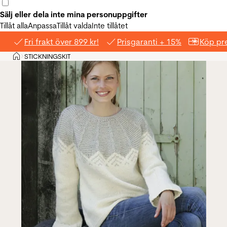
Sälj eller dela inte mina personuppgifter
Tillåt alla
Anpassa
Tillåt valda
Inte tillåtet
Fri frakt över 899 kr!
Prisgaranti + 15%
Köp pre
Hem
STICKNINGSKIT
>