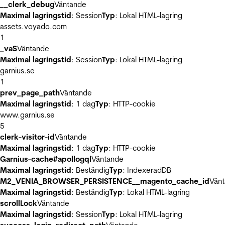
__clerk_debug
Väntande
Maximal lagringstid
: Session
Typ
: Lokal HTML-lagring
assets.voyado.com
1
_vaS
Väntande
Maximal lagringstid
: Session
Typ
: Lokal HTML-lagring
garnius.se
1
prev_page_path
Väntande
Maximal lagringstid
: 1 dag
Typ
: HTTP-cookie
www.garnius.se
5
clerk-visitor-id
Väntande
Maximal lagringstid
: 1 dag
Typ
: HTTP-cookie
Garnius-cache#apollogql
Väntande
Maximal lagringstid
: Beständig
Typ
: IndexeradDB
M2_VENIA_BROWSER_PERSISTENCE__magento_cache_id
Vän
Maximal lagringstid
: Beständig
Typ
: Lokal HTML-lagring
scrollLock
Väntande
Maximal lagringstid
: Session
Typ
: Lokal HTML-lagring