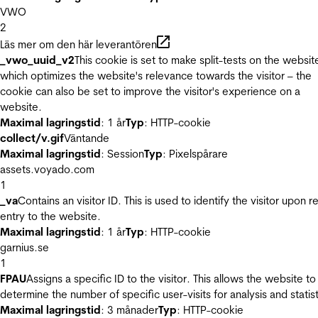
VWO
2
Läs mer om den här leverantören
_vwo_uuid_v2
This cookie is set to make split-tests on the websit
which optimizes the website's relevance towards the visitor – the
cookie can also be set to improve the visitor's experience on a
website.
Maximal lagringstid
: 1 år
Typ
: HTTP-cookie
collect/v.gif
Väntande
Maximal lagringstid
: Session
Typ
: Pixelspårare
assets.voyado.com
1
_va
Contains an visitor ID. This is used to identify the visitor upon r
entry to the website.
Maximal lagringstid
: 1 år
Typ
: HTTP-cookie
garnius.se
1
FPAU
Assigns a specific ID to the visitor. This allows the website to
determine the number of specific user-visits for analysis and statist
Maximal lagringstid
: 3 månader
Typ
: HTTP-cookie