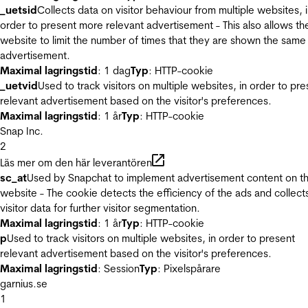
_uetsid
Collects data on visitor behaviour from multiple websites, 
order to present more relevant advertisement - This also allows th
website to limit the number of times that they are shown the same
advertisement.
Maximal lagringstid
: 1 dag
Typ
: HTTP-cookie
_uetvid
Used to track visitors on multiple websites, in order to pre
relevant advertisement based on the visitor's preferences.
Maximal lagringstid
: 1 år
Typ
: HTTP-cookie
Snap Inc.
2
Läs mer om den här leverantören
sc_at
Used by Snapchat to implement advertisement content on t
website - The cookie detects the efficiency of the ads and collect
visitor data for further visitor segmentation.
Maximal lagringstid
: 1 år
Typ
: HTTP-cookie
p
Used to track visitors on multiple websites, in order to present
relevant advertisement based on the visitor's preferences.
Maximal lagringstid
: Session
Typ
: Pixelspårare
garnius.se
1