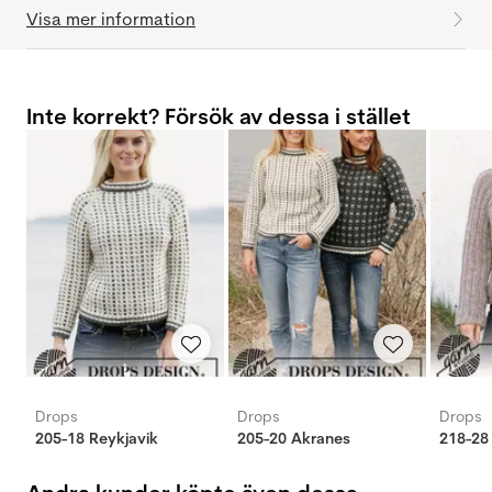
Visa mer information
Inte korrekt? Försök av dessa i stället
Drops
Drops
Drops
205-18 Reykjavik
205-20 Akranes
218-28