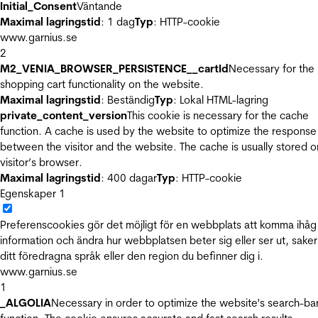
Initial_Consent
Väntande
Maximal lagringstid
: 1 dag
Typ
: HTTP-cookie
www.garnius.se
2
M2_VENIA_BROWSER_PERSISTENCE__cartId
Necessary for the
shopping cart functionality on the website.
Maximal lagringstid
: Beständig
Typ
: Lokal HTML-lagring
private_content_version
This cookie is necessary for the cache
function. A cache is used by the website to optimize the response
between the visitor and the website. The cache is usually stored o
visitor’s browser.
Maximal lagringstid
: 400 dagar
Typ
: HTTP-cookie
Egenskaper
1
Preferenscookies gör det möjligt för en webbplats att komma ihåg
information och ändra hur webbplatsen beter sig eller ser ut, sake
ditt föredragna språk eller den region du befinner dig i.
www.garnius.se
1
_ALGOLIA
Necessary in order to optimize the website's search-ba