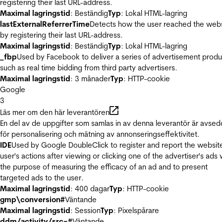
registering their last URL-address.
Maximal lagringstid
: Beständig
Typ
: Lokal HTML-lagring
lastExternalReferrerTime
Detects how the user reached the web
by registering their last URL-address.
Maximal lagringstid
: Beständig
Typ
: Lokal HTML-lagring
_fbp
Used by Facebook to deliver a series of advertisement produ
such as real time bidding from third party advertisers.
Maximal lagringstid
: 3 månader
Typ
: HTTP-cookie
Google
3
Läs mer om den här leverantören
En del av de uppgifter som samlas in av denna leverantör är avse
för personalisering och mätning av annonseringseffektivitet.
IDE
Used by Google DoubleClick to register and report the websit
user's actions after viewing or clicking one of the advertiser's ads 
the purpose of measuring the efficacy of an ad and to present
targeted ads to the user.
Maximal lagringstid
: 400 dagar
Typ
: HTTP-cookie
gmp\conversion#
Väntande
Maximal lagringstid
: Session
Typ
: Pixelspårare
ddm/activity/src=#
Väntande