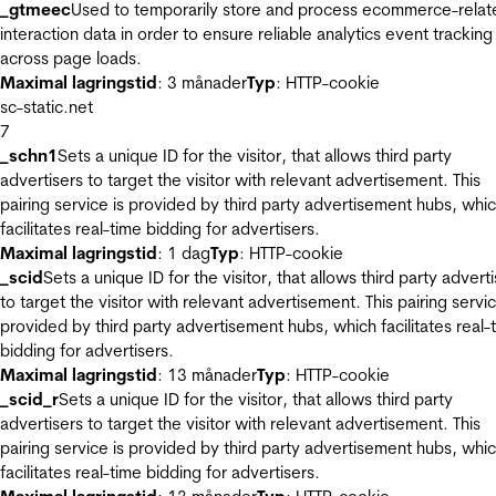
_gtmeec
Used to temporarily store and process ecommerce-relat
interaction data in order to ensure reliable analytics event tracking
across page loads.
Maximal lagringstid
: 3 månader
Typ
: HTTP-cookie
sc-static.net
7
_schn1
Sets a unique ID for the visitor, that allows third party
advertisers to target the visitor with relevant advertisement. This
pairing service is provided by third party advertisement hubs, whi
facilitates real-time bidding for advertisers.
Maximal lagringstid
: 1 dag
Typ
: HTTP-cookie
_scid
Sets a unique ID for the visitor, that allows third party advert
to target the visitor with relevant advertisement. This pairing servic
provided by third party advertisement hubs, which facilitates real-
bidding for advertisers.
Maximal lagringstid
: 13 månader
Typ
: HTTP-cookie
_scid_r
Sets a unique ID for the visitor, that allows third party
advertisers to target the visitor with relevant advertisement. This
pairing service is provided by third party advertisement hubs, whi
facilitates real-time bidding for advertisers.