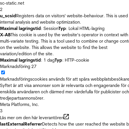
sc-static.net
2
u_scsid
Registers data on visitors' website-behaviour. This is used 
internal analysis and website optimization.
Maximal lagringstid
: Session
Typ
: Lokal HTML-lagring
X-AB
This cookie is used by the website’s operator in context with
multi-variate testing. This is a tool used to combine or change con
on the website. This allows the website to find the best
variation/edition of the site.
Maximal lagringstid
: 1 dag
Typ
: HTTP-cookie
Marknadsföring
27
Marknadsföringscookies används för att spåra webbplatsbesökare
Syftet är att visa annonser som är relevanta och engagerande för
enskilda användaren och därmed mer värdefulla för publicister och
tredjepartsannonsörer.
Meta Platforms, Inc.
3
Läs mer om den här leverantören
lastExternalReferrer
Detects how the user reached the website 