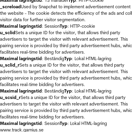
Maximal lagringstid
: 13 månader
Typ
: HTTP-cookie
_screload
Used by Snapchat to implement advertisement content
the website - The cookie detects the efficiency of the ads and col
visitor data for further visitor segmentation.
Maximal lagringstid
: Session
Typ
: HTTP-cookie
u_sclid
Sets a unique ID for the visitor, that allows third party
advertisers to target the visitor with relevant advertisement. This
pairing service is provided by third party advertisement hubs, whi
facilitates real-time bidding for advertisers.
Maximal lagringstid
: Beständig
Typ
: Lokal HTML-lagring
u_sclid_r
Sets a unique ID for the visitor, that allows third party
advertisers to target the visitor with relevant advertisement. This
pairing service is provided by third party advertisement hubs, whi
facilitates real-time bidding for advertisers.
Maximal lagringstid
: Beständig
Typ
: Lokal HTML-lagring
u_scsid_r
Sets a unique ID for the visitor, that allows third party
advertisers to target the visitor with relevant advertisement. This
pairing service is provided by third party advertisement hubs, whi
facilitates real-time bidding for advertisers.
Maximal lagringstid
: Session
Typ
: Lokal HTML-lagring
www.track.garnius.se