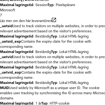
Maximal lagringstid
: Session
Typ
: Pixelspårare
Microsoft
7
Läs mer om den här leverantören
_uetsid
Used to track visitors on multiple websites, in order to pre
relevant advertisement based on the visitor's preferences.
Maximal lagringstid
: Beständig
Typ
: Lokal HTML-lagring
_uetsid_exp
Contains the expiry-date for the cookie with
corresponding name.
Maximal lagringstid
: Beständig
Typ
: Lokal HTML-lagring
_uetvid
Used to track visitors on multiple websites, in order to pre
relevant advertisement based on the visitor's preferences.
Maximal lagringstid
: Beständig
Typ
: Lokal HTML-lagring
_uetvid_exp
Contains the expiry-date for the cookie with
corresponding name.
Maximal lagringstid
: Beständig
Typ
: Lokal HTML-lagring
MUID
Used widely by Microsoft as a unique user ID. The cookie
enables user tracking by synchronising the ID across many Microso
domains.
Maximal lagringstid
: 1 år
Typ
: HTTP-cookie