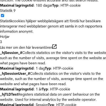
function. The cookie ensures accurate and fast search results.
Maximal lagringstid
: 180 dagar
Typ
: HTTP-cookie
Statistik
9
Statistikcookies hjälper webbplatsägare att förstå hur besökare
interagerar med webbplatser genom att samla in och rapportera
information anonymt.
Hotjar
3
Läs mer om den här leverantören
_hjSession_#
Collects statistics on the visitor's visits to the websit
such as the number of visits, average time spent on the website a
what pages have been read.
Maximal lagringstid
: 1 dag
Typ
: HTTP-cookie
_hjSessionUser_#
Collects statistics on the visitor's visits to the
website, such as the number of visits, average time spent on the
website and what pages have been read.
Maximal lagringstid
: 1 år
Typ
: HTTP-cookie
_hjTLDTest
Registers statistical data on users' behaviour on the
website. Used for internal analytics by the website operator.
Maximal lagringstid
: Session
Typ
: HTTP-cookie