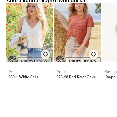
Andra kunder köpte även dessa
Drops
Drops
Kort o
230-1 White Sails
223-28 Red River Cave
Knapp 