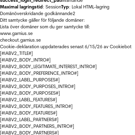
success_login_redirect_path
Väntande
Maximal lagringstid
: Session
Typ
: Lokal HTML-lagring
Domänöverskridande godkännande
2
Ditt samtycke gäller för följande domäner:
Lista över domäner som du ger samtycke till:
www.garnius.se
checkout.garnius.se
Cookie-deklaration uppdaterades senast 6/15/26 av
Cookiebot
[#IABV2_TITLE#]
[#IABV2_BODY_INTRO#]
[#IABV2_BODY_LEGITIMATE_INTEREST_INTRO#]
[#IABV2_BODY_PREFERENCE_INTRO#]
[#IABV2_LABEL_PURPOSES#]
[#IABV2_BODY_PURPOSES_INTRO#]
[#IABV2_BODY_PURPOSES#]
[#IABV2_LABEL_FEATURES#]
[#IABV2_BODY_FEATURES_INTRO#]
[#IABV2_BODY_FEATURES#]
[#IABV2_LABEL_PARTNERS#]
[#IABV2_BODY_PARTNERS_INTRO#]
[#IABV2_BODY_PARTNERS#]