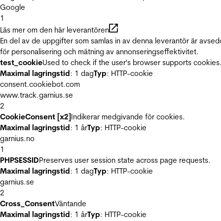
Google
1
Läs mer om den här leverantören
En del av de uppgifter som samlas in av denna leverantör är avse
för personalisering och mätning av annonseringseffektivitet.
test_cookie
Used to check if the user's browser supports cookies
Maximal lagringstid
: 1 dag
Typ
: HTTP-cookie
consent.cookiebot.com
www.track.garnius.se
2
CookieConsent [x2]
Indikerar medgivande för cookies.
Maximal lagringstid
: 1 år
Typ
: HTTP-cookie
garnius.no
1
PHPSESSID
Preserves user session state across page requests.
Maximal lagringstid
: 1 dag
Typ
: HTTP-cookie
garnius.se
2
Cross_Consent
Väntande
Maximal lagringstid
: 1 år
Typ
: HTTP-cookie