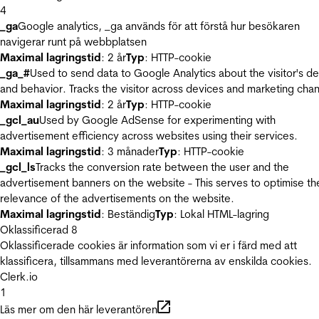
4
_ga
Google analytics, _ga används för att förstå hur besökaren
navigerar runt på webbplatsen
Maximal lagringstid
: 2 år
Typ
: HTTP-cookie
_ga_#
Used to send data to Google Analytics about the visitor's d
and behavior. Tracks the visitor across devices and marketing chan
Maximal lagringstid
: 2 år
Typ
: HTTP-cookie
_gcl_au
Used by Google AdSense for experimenting with
advertisement efficiency across websites using their services.
Maximal lagringstid
: 3 månader
Typ
: HTTP-cookie
_gcl_ls
Tracks the conversion rate between the user and the
advertisement banners on the website - This serves to optimise th
relevance of the advertisements on the website.
Maximal lagringstid
: Beständig
Typ
: Lokal HTML-lagring
Oklassificerad
8
Oklassificerade cookies är information som vi er i färd med att
klassificera, tillsammans med leverantörerna av enskilda cookies.
Clerk.io
1
Läs mer om den här leverantören