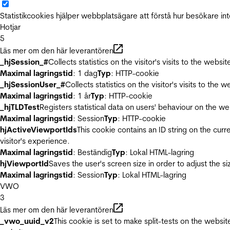
Statistikcookies hjälper webbplatsägare att förstå hur besökare 
Hotjar
5
Läs mer om den här leverantören
_hjSession_#
Collects statistics on the visitor's visits to the we
Maximal lagringstid
: 1 dag
Typ
: HTTP-cookie
_hjSessionUser_#
Collects statistics on the visitor's visits to t
Maximal lagringstid
: 1 år
Typ
: HTTP-cookie
_hjTLDTest
Registers statistical data on users' behaviour on the we
Maximal lagringstid
: Session
Typ
: HTTP-cookie
hjActiveViewportIds
This cookie contains an ID string on the curr
visitor's experience.
Maximal lagringstid
: Beständig
Typ
: Lokal HTML-lagring
hjViewportId
Saves the user's screen size in order to adjust the s
Maximal lagringstid
: Session
Typ
: Lokal HTML-lagring
VWO
3
Läs mer om den här leverantören
_vwo_uuid_v2
This cookie is set to make split-tests on the websi