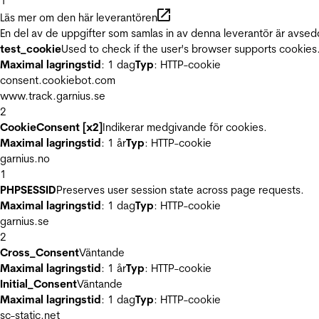
1
Läs mer om den här leverantören
En del av de uppgifter som samlas in av denna leverantör är avsed
test_cookie
Used to check if the user's browser supports cookies
Maximal lagringstid
: 1 dag
Typ
: HTTP-cookie
consent.cookiebot.com
www.track.garnius.se
2
CookieConsent [x2]
Indikerar medgivande för cookies.
Maximal lagringstid
: 1 år
Typ
: HTTP-cookie
garnius.no
1
PHPSESSID
Preserves user session state across page requests.
Maximal lagringstid
: 1 dag
Typ
: HTTP-cookie
garnius.se
2
Cross_Consent
Väntande
Maximal lagringstid
: 1 år
Typ
: HTTP-cookie
Initial_Consent
Väntande
Maximal lagringstid
: 1 dag
Typ
: HTTP-cookie
sc-static.net