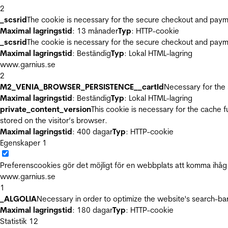
2
_scsrid
The cookie is necessary for the secure checkout and payme
Maximal lagringstid
: 13 månader
Typ
: HTTP-cookie
_scsrid
The cookie is necessary for the secure checkout and payme
Maximal lagringstid
: Beständig
Typ
: Lokal HTML-lagring
www.garnius.se
2
M2_VENIA_BROWSER_PERSISTENCE__cartId
Necessary for the 
Maximal lagringstid
: Beständig
Typ
: Lokal HTML-lagring
private_content_version
This cookie is necessary for the cache 
stored on the visitor’s browser.
Maximal lagringstid
: 400 dagar
Typ
: HTTP-cookie
Egenskaper
1
Preferenscookies gör det möjligt för en webbplats att komma ihåg i
www.garnius.se
1
_ALGOLIA
Necessary in order to optimize the website's search-bar
Maximal lagringstid
: 180 dagar
Typ
: HTTP-cookie
Statistik
12