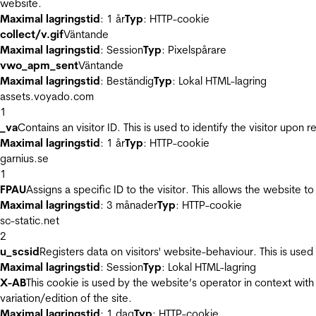
website.
Maximal lagringstid
: 1 år
Typ
: HTTP-cookie
collect/v.gif
Väntande
Maximal lagringstid
: Session
Typ
: Pixelspårare
vwo_apm_sent
Väntande
Maximal lagringstid
: Beständig
Typ
: Lokal HTML-lagring
assets.voyado.com
1
_va
Contains an visitor ID. This is used to identify the visitor upon 
Maximal lagringstid
: 1 år
Typ
: HTTP-cookie
garnius.se
1
FPAU
Assigns a specific ID to the visitor. This allows the website to
Maximal lagringstid
: 3 månader
Typ
: HTTP-cookie
sc-static.net
2
u_scsid
Registers data on visitors' website-behaviour. This is used 
Maximal lagringstid
: Session
Typ
: Lokal HTML-lagring
X-AB
This cookie is used by the website’s operator in context with 
variation/edition of the site.
Maximal lagringstid
: 1 dag
Typ
: HTTP-cookie