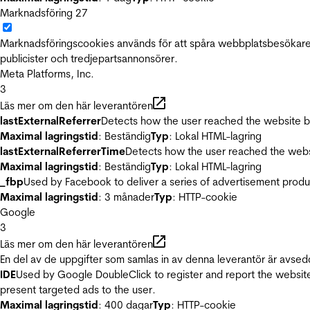
Marknadsföring
27
Marknadsföringscookies används för att spåra webbplatsbesökare.
publicister och tredjepartsannonsörer.
Meta Platforms, Inc.
3
Läs mer om den här leverantören
lastExternalReferrer
Detects how the user reached the website by 
Maximal lagringstid
: Beständig
Typ
: Lokal HTML-lagring
lastExternalReferrerTime
Detects how the user reached the websi
Maximal lagringstid
: Beständig
Typ
: Lokal HTML-lagring
_fbp
Used by Facebook to deliver a series of advertisement product
Maximal lagringstid
: 3 månader
Typ
: HTTP-cookie
Google
3
Läs mer om den här leverantören
En del av de uppgifter som samlas in av denna leverantör är avsed
IDE
Used by Google DoubleClick to register and report the website u
present targeted ads to the user.
Maximal lagringstid
: 400 dagar
Typ
: HTTP-cookie