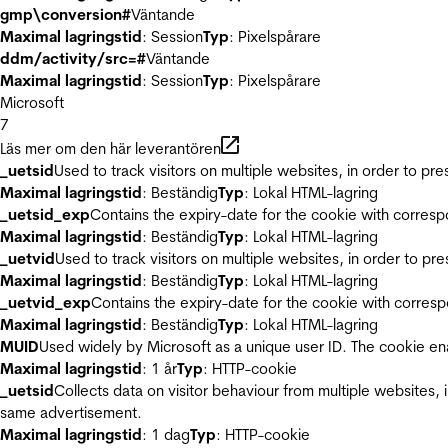
gmp\conversion#
Väntande
Maximal lagringstid
: Session
Typ
: Pixelspårare
ddm/activity/src=#
Väntande
Maximal lagringstid
: Session
Typ
: Pixelspårare
Microsoft
7
Läs mer om den här leverantören
_uetsid
Used to track visitors on multiple websites, in order to pr
Maximal lagringstid
: Beständig
Typ
: Lokal HTML-lagring
_uetsid_exp
Contains the expiry-date for the cookie with corres
Maximal lagringstid
: Beständig
Typ
: Lokal HTML-lagring
_uetvid
Used to track visitors on multiple websites, in order to pr
Maximal lagringstid
: Beständig
Typ
: Lokal HTML-lagring
_uetvid_exp
Contains the expiry-date for the cookie with corres
Maximal lagringstid
: Beständig
Typ
: Lokal HTML-lagring
MUID
Used widely by Microsoft as a unique user ID. The cookie en
Maximal lagringstid
: 1 år
Typ
: HTTP-cookie
_uetsid
Collects data on visitor behaviour from multiple websites, 
same advertisement.
Maximal lagringstid
: 1 dag
Typ
: HTTP-cookie