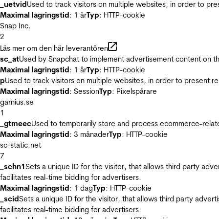
_uetvid
Used to track visitors on multiple websites, in order to pr
Maximal lagringstid
: 1 år
Typ
: HTTP-cookie
Snap Inc.
2
Läs mer om den här leverantören
sc_at
Used by Snapchat to implement advertisement content on the w
Maximal lagringstid
: 1 år
Typ
: HTTP-cookie
p
Used to track visitors on multiple websites, in order to present 
Maximal lagringstid
: Session
Typ
: Pixelspårare
garnius.se
1
_gtmeec
Used to temporarily store and process ecommerce-related 
Maximal lagringstid
: 3 månader
Typ
: HTTP-cookie
sc-static.net
7
_schn1
Sets a unique ID for the visitor, that allows third party adv
facilitates real-time bidding for advertisers.
Maximal lagringstid
: 1 dag
Typ
: HTTP-cookie
_scid
Sets a unique ID for the visitor, that allows third party adver
facilitates real-time bidding for advertisers.