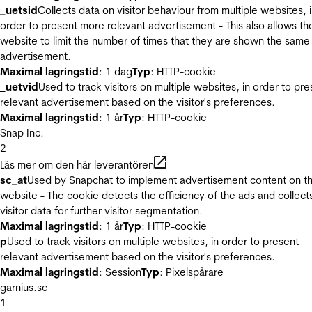
_uetsid
Collects data on visitor behaviour from multiple websites, 
order to present more relevant advertisement - This also allows th
website to limit the number of times that they are shown the same
advertisement.
Maximal lagringstid
: 1 dag
Typ
: HTTP-cookie
_uetvid
Used to track visitors on multiple websites, in order to pre
relevant advertisement based on the visitor's preferences.
Maximal lagringstid
: 1 år
Typ
: HTTP-cookie
Snap Inc.
2
Läs mer om den här leverantören
sc_at
Used by Snapchat to implement advertisement content on t
website - The cookie detects the efficiency of the ads and collect
visitor data for further visitor segmentation.
Maximal lagringstid
: 1 år
Typ
: HTTP-cookie
p
Used to track visitors on multiple websites, in order to present
relevant advertisement based on the visitor's preferences.
Maximal lagringstid
: Session
Typ
: Pixelspårare
garnius.se
1