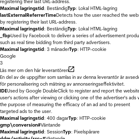
registering their last URL-address.
Maximal lagringstid
: Beständig
Typ
: Lokal HTML-lagring
lastExternalReferrerTime
Detects how the user reached the web
by registering their last URL-address.
Maximal lagringstid
: Beständig
Typ
: Lokal HTML-lagring
_fbp
Used by Facebook to deliver a series of advertisement produ
such as real time bidding from third party advertisers.
Maximal lagringstid
: 3 månader
Typ
: HTTP-cookie
Google
3
Läs mer om den här leverantören
En del av de uppgifter som samlas in av denna leverantör är avse
för personalisering och mätning av annonseringseffektivitet.
IDE
Used by Google DoubleClick to register and report the websit
user's actions after viewing or clicking one of the advertiser's ads 
the purpose of measuring the efficacy of an ad and to present
targeted ads to the user.
Maximal lagringstid
: 400 dagar
Typ
: HTTP-cookie
gmp\conversion#
Väntande
Maximal lagringstid
: Session
Typ
: Pixelspårare
ddm/activity/src=#
Väntande