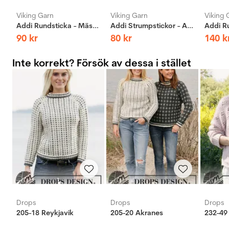
Viking Garn
Viking Garn
Viking 
Addi Rundsticka - Mässing
Addi Strumpstickor - Aluminium
90
kr
80
kr
140
k
Inte korrekt? Försök av dessa i stället
Drops
Drops
Drops
205-18 Reykjavik
205-20 Akranes
232-49