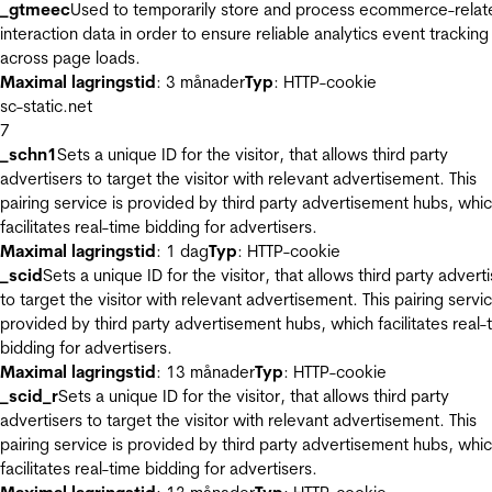
_gtmeec
Used to temporarily store and process ecommerce-relat
interaction data in order to ensure reliable analytics event tracking
across page loads.
Maximal lagringstid
: 3 månader
Typ
: HTTP-cookie
sc-static.net
7
_schn1
Sets a unique ID for the visitor, that allows third party
advertisers to target the visitor with relevant advertisement. This
pairing service is provided by third party advertisement hubs, whi
facilitates real-time bidding for advertisers.
Maximal lagringstid
: 1 dag
Typ
: HTTP-cookie
_scid
Sets a unique ID for the visitor, that allows third party advert
to target the visitor with relevant advertisement. This pairing servic
provided by third party advertisement hubs, which facilitates real-
bidding for advertisers.
Maximal lagringstid
: 13 månader
Typ
: HTTP-cookie
_scid_r
Sets a unique ID for the visitor, that allows third party
advertisers to target the visitor with relevant advertisement. This
pairing service is provided by third party advertisement hubs, whi
facilitates real-time bidding for advertisers.