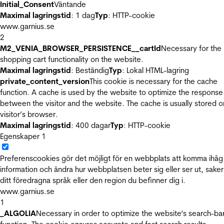
Initial_Consent
Väntande
Maximal lagringstid
: 1 dag
Typ
: HTTP-cookie
www.garnius.se
2
M2_VENIA_BROWSER_PERSISTENCE__cartId
Necessary for the
shopping cart functionality on the website.
Maximal lagringstid
: Beständig
Typ
: Lokal HTML-lagring
private_content_version
This cookie is necessary for the cache
function. A cache is used by the website to optimize the response
between the visitor and the website. The cache is usually stored o
visitor’s browser.
Maximal lagringstid
: 400 dagar
Typ
: HTTP-cookie
Egenskaper
1
Preferenscookies gör det möjligt för en webbplats att komma ihåg
information och ändra hur webbplatsen beter sig eller ser ut, sake
ditt föredragna språk eller den region du befinner dig i.
www.garnius.se
1
_ALGOLIA
Necessary in order to optimize the website's search-ba