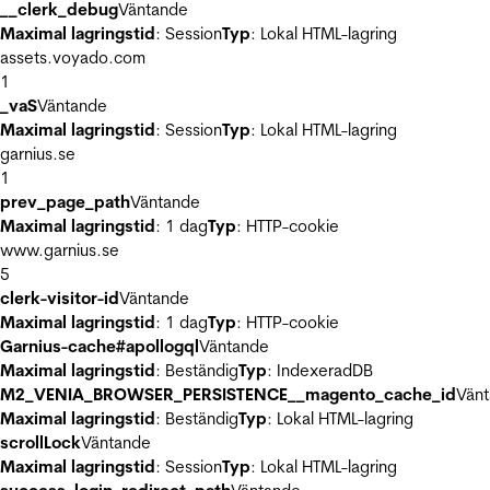
__clerk_debug
Väntande
Maximal lagringstid
: Session
Typ
: Lokal HTML-lagring
assets.voyado.com
1
_vaS
Väntande
Maximal lagringstid
: Session
Typ
: Lokal HTML-lagring
garnius.se
1
prev_page_path
Väntande
Maximal lagringstid
: 1 dag
Typ
: HTTP-cookie
www.garnius.se
5
clerk-visitor-id
Väntande
Maximal lagringstid
: 1 dag
Typ
: HTTP-cookie
Garnius-cache#apollogql
Väntande
Maximal lagringstid
: Beständig
Typ
: IndexeradDB
M2_VENIA_BROWSER_PERSISTENCE__magento_cache_id
Vän
Maximal lagringstid
: Beständig
Typ
: Lokal HTML-lagring
scrollLock
Väntande
Maximal lagringstid
: Session
Typ
: Lokal HTML-lagring