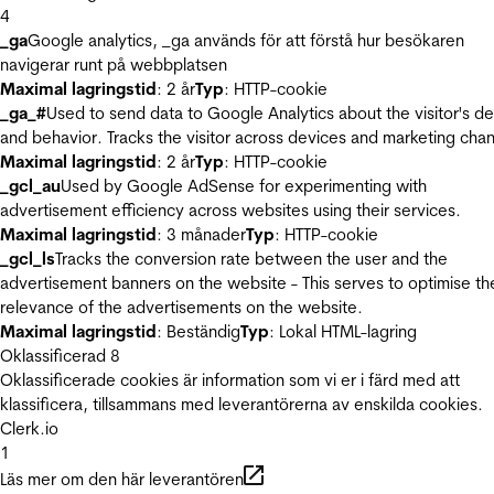
4
_ga
Google analytics, _ga används för att förstå hur besökaren
navigerar runt på webbplatsen
Maximal lagringstid
: 2 år
Typ
: HTTP-cookie
_ga_#
Used to send data to Google Analytics about the visitor's d
and behavior. Tracks the visitor across devices and marketing chan
Maximal lagringstid
: 2 år
Typ
: HTTP-cookie
_gcl_au
Used by Google AdSense for experimenting with
advertisement efficiency across websites using their services.
Maximal lagringstid
: 3 månader
Typ
: HTTP-cookie
_gcl_ls
Tracks the conversion rate between the user and the
advertisement banners on the website - This serves to optimise th
relevance of the advertisements on the website.
Maximal lagringstid
: Beständig
Typ
: Lokal HTML-lagring
Oklassificerad
8
Oklassificerade cookies är information som vi er i färd med att
klassificera, tillsammans med leverantörerna av enskilda cookies.
Clerk.io
1
Läs mer om den här leverantören