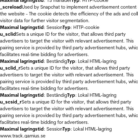
Maximal lagringstid
: 13 månader
Typ
: HTTP-cookie
_screload
Used by Snapchat to implement advertisement content
the website - The cookie detects the efficiency of the ads and col
visitor data for further visitor segmentation.
Maximal lagringstid
: Session
Typ
: HTTP-cookie
u_sclid
Sets a unique ID for the visitor, that allows third party
advertisers to target the visitor with relevant advertisement. This
pairing service is provided by third party advertisement hubs, whi
facilitates real-time bidding for advertisers.
Maximal lagringstid
: Beständig
Typ
: Lokal HTML-lagring
u_sclid_r
Sets a unique ID for the visitor, that allows third party
advertisers to target the visitor with relevant advertisement. This
pairing service is provided by third party advertisement hubs, whi
facilitates real-time bidding for advertisers.
Maximal lagringstid
: Beständig
Typ
: Lokal HTML-lagring
u_scsid_r
Sets a unique ID for the visitor, that allows third party
advertisers to target the visitor with relevant advertisement. This
pairing service is provided by third party advertisement hubs, whi
facilitates real-time bidding for advertisers.
Maximal lagringstid
: Session
Typ
: Lokal HTML-lagring
www.track.garnius.se