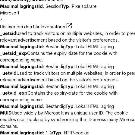
Maximal lagringstid
: Session
Typ
: Pixelspårare
Microsoft
7
Läs mer om den här leverantören
_uetsid
Used to track visitors on multiple websites, in order to pre
relevant advertisement based on the visitor's preferences.
Maximal lagringstid
: Beständig
Typ
: Lokal HTML-lagring
_uetsid_exp
Contains the expiry-date for the cookie with
corresponding name.
Maximal lagringstid
: Beständig
Typ
: Lokal HTML-lagring
_uetvid
Used to track visitors on multiple websites, in order to pre
relevant advertisement based on the visitor's preferences.
Maximal lagringstid
: Beständig
Typ
: Lokal HTML-lagring
_uetvid_exp
Contains the expiry-date for the cookie with
corresponding name.
Maximal lagringstid
: Beständig
Typ
: Lokal HTML-lagring
MUID
Used widely by Microsoft as a unique user ID. The cookie
enables user tracking by synchronising the ID across many Microso
domains.
Maximal lagringstid
: 1 år
Typ
: HTTP-cookie