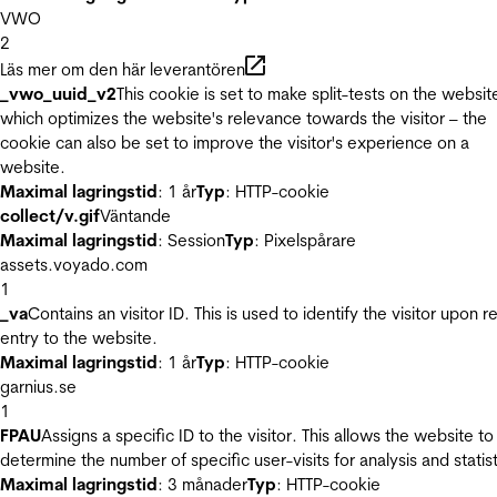
VWO
2
Läs mer om den här leverantören
_vwo_uuid_v2
This cookie is set to make split-tests on the websit
which optimizes the website's relevance towards the visitor – the
cookie can also be set to improve the visitor's experience on a
website.
Maximal lagringstid
: 1 år
Typ
: HTTP-cookie
collect/v.gif
Väntande
Maximal lagringstid
: Session
Typ
: Pixelspårare
assets.voyado.com
1
_va
Contains an visitor ID. This is used to identify the visitor upon r
entry to the website.
Maximal lagringstid
: 1 år
Typ
: HTTP-cookie
garnius.se
1
FPAU
Assigns a specific ID to the visitor. This allows the website to
determine the number of specific user-visits for analysis and statist
Maximal lagringstid
: 3 månader
Typ
: HTTP-cookie