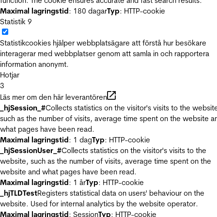
function. The cookie ensures accurate and fast search results.
Maximal lagringstid
: 180 dagar
Typ
: HTTP-cookie
Statistik
9
Statistikcookies hjälper webbplatsägare att förstå hur besökare
interagerar med webbplatser genom att samla in och rapportera
information anonymt.
Hotjar
3
Läs mer om den här leverantören
_hjSession_#
Collects statistics on the visitor's visits to the websit
such as the number of visits, average time spent on the website a
what pages have been read.
Maximal lagringstid
: 1 dag
Typ
: HTTP-cookie
_hjSessionUser_#
Collects statistics on the visitor's visits to the
website, such as the number of visits, average time spent on the
website and what pages have been read.
Maximal lagringstid
: 1 år
Typ
: HTTP-cookie
_hjTLDTest
Registers statistical data on users' behaviour on the
website. Used for internal analytics by the website operator.
Maximal lagringstid
: Session
Typ
: HTTP-cookie