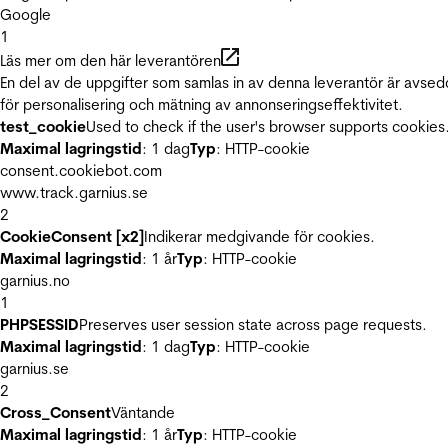
Google
1
Läs mer om den här leverantören
En del av de uppgifter som samlas in av denna leverantör är avse
för personalisering och mätning av annonseringseffektivitet.
test_cookie
Used to check if the user's browser supports cookies
Maximal lagringstid
: 1 dag
Typ
: HTTP-cookie
consent.cookiebot.com
www.track.garnius.se
2
CookieConsent [x2]
Indikerar medgivande för cookies.
Maximal lagringstid
: 1 år
Typ
: HTTP-cookie
garnius.no
1
PHPSESSID
Preserves user session state across page requests.
Maximal lagringstid
: 1 dag
Typ
: HTTP-cookie
garnius.se
2
Cross_Consent
Väntande
Maximal lagringstid
: 1 år
Typ
: HTTP-cookie