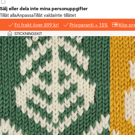
Sälj eller dela inte mina personuppgifter
Tillåt alla
Anpassa
Tillåt valda
Inte tillåtet
Fri frakt över 899 kr!
Prisgaranti + 15%
Köp pre
Hem
STICKNINGSKIT
>