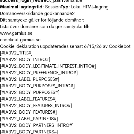
success_login_redirect_path
Väntande
Maximal lagringstid
: Session
Typ
: Lokal HTML-lagring
Domänöverskridande godkännande
2
Ditt samtycke gäller för följande domäner:
Lista över domäner som du ger samtycke till:
www.garnius.se
checkout.garnius.se
Cookie-deklaration uppdaterades senast 6/15/26 av
Cookiebot
[#IABV2_TITLE#]
[#IABV2_BODY_INTRO#]
[#IABV2_BODY_LEGITIMATE_INTEREST_INTRO#]
[#IABV2_BODY_PREFERENCE_INTRO#]
[#IABV2_LABEL_PURPOSES#]
[#IABV2_BODY_PURPOSES_INTRO#]
[#IABV2_BODY_PURPOSES#]
[#IABV2_LABEL_FEATURES#]
[#IABV2_BODY_FEATURES_INTRO#]
[#IABV2_BODY_FEATURES#]
[#IABV2_LABEL_PARTNERS#]
[#IABV2_BODY_PARTNERS_INTRO#]
[#IABV2_BODY_PARTNERS#]