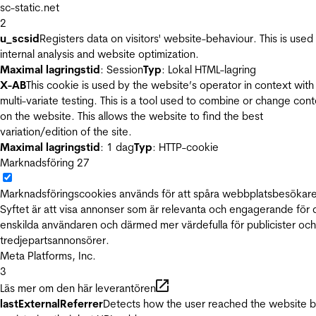
sc-static.net
2
u_scsid
Registers data on visitors' website-behaviour. This is used 
internal analysis and website optimization.
Maximal lagringstid
: Session
Typ
: Lokal HTML-lagring
X-AB
This cookie is used by the website’s operator in context with
multi-variate testing. This is a tool used to combine or change con
on the website. This allows the website to find the best
variation/edition of the site.
Maximal lagringstid
: 1 dag
Typ
: HTTP-cookie
Marknadsföring
27
Marknadsföringscookies används för att spåra webbplatsbesökare
Syftet är att visa annonser som är relevanta och engagerande för
enskilda användaren och därmed mer värdefulla för publicister och
tredjepartsannonsörer.
Meta Platforms, Inc.
3
Läs mer om den här leverantören
lastExternalReferrer
Detects how the user reached the website 