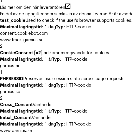
1
Läs mer om den här leverantören
En del av de uppgifter som samlas in av denna leverantör är avsed
test_cookie
Used to check if the user's browser supports cookies
Maximal lagringstid
: 1 dag
Typ
: HTTP-cookie
consent.cookiebot.com
www.track.garnius.se
2
CookieConsent [x2]
Indikerar medgivande för cookies.
Maximal lagringstid
: 1 år
Typ
: HTTP-cookie
garnius.no
1
PHPSESSID
Preserves user session state across page requests.
Maximal lagringstid
: 1 dag
Typ
: HTTP-cookie
garnius.se
2
Cross_Consent
Väntande
Maximal lagringstid
: 1 år
Typ
: HTTP-cookie
Initial_Consent
Väntande
Maximal lagringstid
: 1 dag
Typ
: HTTP-cookie
www.garnius.se