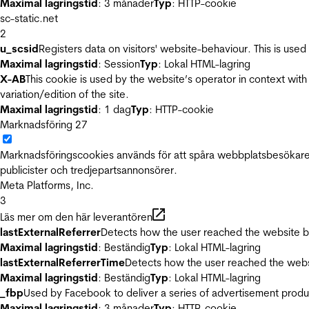
Maximal lagringstid
: 3 månader
Typ
: HTTP-cookie
sc-static.net
2
u_scsid
Registers data on visitors' website-behaviour. This is used 
Maximal lagringstid
: Session
Typ
: Lokal HTML-lagring
X-AB
This cookie is used by the website’s operator in context with 
variation/edition of the site.
Maximal lagringstid
: 1 dag
Typ
: HTTP-cookie
Marknadsföring
27
Marknadsföringscookies används för att spåra webbplatsbesökare.
publicister och tredjepartsannonsörer.
Meta Platforms, Inc.
3
Läs mer om den här leverantören
lastExternalReferrer
Detects how the user reached the website by 
Maximal lagringstid
: Beständig
Typ
: Lokal HTML-lagring
lastExternalReferrerTime
Detects how the user reached the websi
Maximal lagringstid
: Beständig
Typ
: Lokal HTML-lagring
_fbp
Used by Facebook to deliver a series of advertisement product
Maximal lagringstid
: 3 månader
Typ
: HTTP-cookie