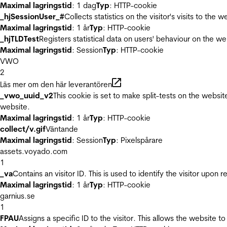
Maximal lagringstid
: 1 dag
Typ
: HTTP-cookie
_hjSessionUser_#
Collects statistics on the visitor's visits to t
Maximal lagringstid
: 1 år
Typ
: HTTP-cookie
_hjTLDTest
Registers statistical data on users' behaviour on the we
Maximal lagringstid
: Session
Typ
: HTTP-cookie
VWO
2
Läs mer om den här leverantören
_vwo_uuid_v2
This cookie is set to make split-tests on the websi
website.
Maximal lagringstid
: 1 år
Typ
: HTTP-cookie
collect/v.gif
Väntande
Maximal lagringstid
: Session
Typ
: Pixelspårare
assets.voyado.com
1
_va
Contains an visitor ID. This is used to identify the visitor upon 
Maximal lagringstid
: 1 år
Typ
: HTTP-cookie
garnius.se
1
FPAU
Assigns a specific ID to the visitor. This allows the website to