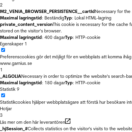
2
M2_VENIA_BROWSER_PERSISTENCE__cartId
Necessary for the 
Maximal lagringstid
: Beständig
Typ
: Lokal HTML-lagring
private_content_version
This cookie is necessary for the cache 
stored on the visitor’s browser.
Maximal lagringstid
: 400 dagar
Typ
: HTTP-cookie
Egenskaper
1
Preferenscookies gör det möjligt för en webbplats att komma ihåg i
www.garnius.se
1
_ALGOLIA
Necessary in order to optimize the website's search-bar
Maximal lagringstid
: 180 dagar
Typ
: HTTP-cookie
Statistik
9
Statistikcookies hjälper webbplatsägare att förstå hur besökare 
Hotjar
3
Läs mer om den här leverantören
_hjSession_#
Collects statistics on the visitor's visits to the we