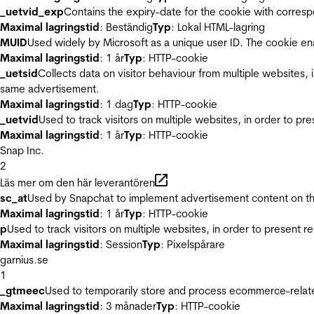
_uetvid_exp
Contains the expiry-date for the cookie with corres
Maximal lagringstid
: Beständig
Typ
: Lokal HTML-lagring
MUID
Used widely by Microsoft as a unique user ID. The cookie en
Maximal lagringstid
: 1 år
Typ
: HTTP-cookie
_uetsid
Collects data on visitor behaviour from multiple websites, 
same advertisement.
Maximal lagringstid
: 1 dag
Typ
: HTTP-cookie
_uetvid
Used to track visitors on multiple websites, in order to pr
Maximal lagringstid
: 1 år
Typ
: HTTP-cookie
Snap Inc.
2
Läs mer om den här leverantören
sc_at
Used by Snapchat to implement advertisement content on the w
Maximal lagringstid
: 1 år
Typ
: HTTP-cookie
p
Used to track visitors on multiple websites, in order to present 
Maximal lagringstid
: Session
Typ
: Pixelspårare
garnius.se
1
_gtmeec
Used to temporarily store and process ecommerce-related 
Maximal lagringstid
: 3 månader
Typ
: HTTP-cookie