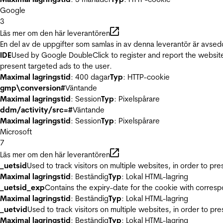
Google
3
Läs mer om den här leverantören
En del av de uppgifter som samlas in av denna leverantör är avsed
IDE
Used by Google DoubleClick to register and report the website u
present targeted ads to the user.
Maximal lagringstid
: 400 dagar
Typ
: HTTP-cookie
gmp\conversion#
Väntande
Maximal lagringstid
: Session
Typ
: Pixelspårare
ddm/activity/src=#
Väntande
Maximal lagringstid
: Session
Typ
: Pixelspårare
Microsoft
7
Läs mer om den här leverantören
_uetsid
Used to track visitors on multiple websites, in order to pr
Maximal lagringstid
: Beständig
Typ
: Lokal HTML-lagring
_uetsid_exp
Contains the expiry-date for the cookie with corres
Maximal lagringstid
: Beständig
Typ
: Lokal HTML-lagring
_uetvid
Used to track visitors on multiple websites, in order to pr
Maximal lagringstid
: Beständig
Typ
: Lokal HTML-lagring