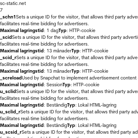
sc-static.net
7
_schn1
Sets a unique ID for the visitor, that allows third party adv
facilitates real-time bidding for advertisers.
Maximal lagringstid
: 1 dag
Typ
: HTTP-cookie
_scid
Sets a unique ID for the visitor, that allows third party adver
facilitates real-time bidding for advertisers.
Maximal lagringstid
: 13 månader
Typ
: HTTP-cookie
_scid_r
Sets a unique ID for the visitor, that allows third party adv
facilitates real-time bidding for advertisers.
Maximal lagringstid
: 13 månader
Typ
: HTTP-cookie
_screload
Used by Snapchat to implement advertisement content on 
Maximal lagringstid
: Session
Typ
: HTTP-cookie
u_sclid
Sets a unique ID for the visitor, that allows third party adv
facilitates real-time bidding for advertisers.
Maximal lagringstid
: Beständig
Typ
: Lokal HTML-lagring
u_sclid_r
Sets a unique ID for the visitor, that allows third party a
facilitates real-time bidding for advertisers.
Maximal lagringstid
: Beständig
Typ
: Lokal HTML-lagring
u_scsid_r
Sets a unique ID for the visitor, that allows third party 