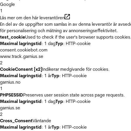
Google
1
Läs mer om den här leverantören
En del av de uppgifter som samlas in av denna leverantör är avse
för personalisering och mätning av annonseringseffektivitet.
test_cookie
Used to check if the user's browser supports cookies
Maximal lagringstid
: 1 dag
Typ
: HTTP-cookie
consent.cookiebot.com
www.track.garnius.se
2
CookieConsent [x2]
Indikerar medgivande för cookies.
Maximal lagringstid
: 1 år
Typ
: HTTP-cookie
garnius.no
1
PHPSESSID
Preserves user session state across page requests.
Maximal lagringstid
: 1 dag
Typ
: HTTP-cookie
garnius.se
2
Cross_Consent
Väntande
Maximal lagringstid
: 1 år
Typ
: HTTP-cookie