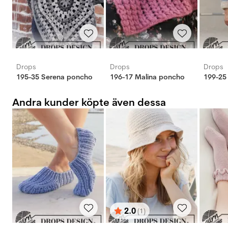
Drops
Drops
Drops
195-35 Serena poncho
196-17 Malina poncho
Andra kunder köpte även dessa
2.0
(1)
Betyg:
utav 5 stjärnor