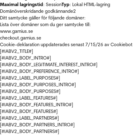
Maximal lagringstid
: Session
Typ
: Lokal HTML-lagring
Domänöverskridande godkännande
2
Ditt samtycke gäller för följande domäner:
Lista över domäner som du ger samtycke till:
www.garnius.se
checkout.garnius.se
Cookie-deklaration uppdaterades senast 7/15/26 av
Cookiebot
[#IABV2_TITLE#]
[#IABV2_BODY_INTRO#]
[#IABV2_BODY_LEGITIMATE_INTEREST_INTRO#]
[#IABV2_BODY_PREFERENCE_INTRO#]
[#IABV2_LABEL_PURPOSES#]
[#IABV2_BODY_PURPOSES_INTRO#]
[#IABV2_BODY_PURPOSES#]
[#IABV2_LABEL_FEATURES#]
[#IABV2_BODY_FEATURES_INTRO#]
[#IABV2_BODY_FEATURES#]
[#IABV2_LABEL_PARTNERS#]
[#IABV2_BODY_PARTNERS_INTRO#]
[#IABV2_BODY_PARTNERS#]