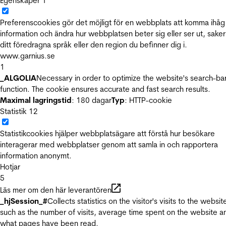
Egenskaper
1
Preferenscookies gör det möjligt för en webbplats att komma ihåg
information och ändra hur webbplatsen beter sig eller ser ut, sake
ditt föredragna språk eller den region du befinner dig i.
www.garnius.se
1
_ALGOLIA
Necessary in order to optimize the website's search-ba
function. The cookie ensures accurate and fast search results.
Maximal lagringstid
: 180 dagar
Typ
: HTTP-cookie
Statistik
12
Statistikcookies hjälper webbplatsägare att förstå hur besökare
interagerar med webbplatser genom att samla in och rapportera
information anonymt.
Hotjar
5
Läs mer om den här leverantören
_hjSession_#
Collects statistics on the visitor's visits to the websit
such as the number of visits, average time spent on the website a
what pages have been read.