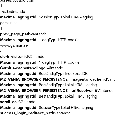
assets.voyado.com
1
_vaS
Väntande
Maximal lagringstid
: Session
Typ
: Lokal HTML-lagring
garnius.se
1
prev_page_path
Väntande
Maximal lagringstid
: 1 dag
Typ
: HTTP-cookie
www.garnius.se
6
clerk-visitor-id
Väntande
Maximal lagringstid
: 1 dag
Typ
: HTTP-cookie
Garnius-cache#apollogql
Väntande
Maximal lagringstid
: Beständig
Typ
: IndexeradDB
M2_VENIA_BROWSER_PERSISTENCE__magento_cache_id
Vän
Maximal lagringstid
: Beständig
Typ
: Lokal HTML-lagring
M2_VENIA_BROWSER_PERSISTENCE__urlResolver_#
Väntande
Maximal lagringstid
: Beständig
Typ
: Lokal HTML-lagring
scrollLock
Väntande
Maximal lagringstid
: Session
Typ
: Lokal HTML-lagring
success_login_redirect_path
Väntande