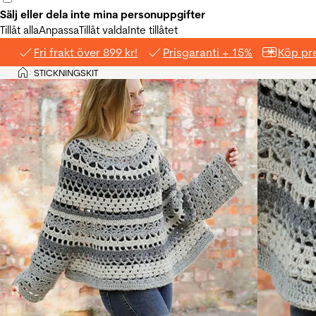
Sälj eller dela inte mina personuppgifter
Tillåt alla
Anpassa
Tillåt valda
Inte tillåtet
Fri frakt över 899 kr!
Prisgaranti + 15%
Köp pre
Hem
STICKNINGSKIT
>