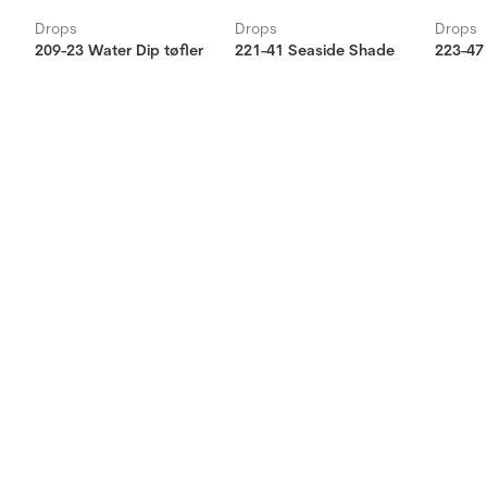
Drops
Drops
Drops
209-23 Water Dip tøfler
221-41 Seaside Shade
223-47