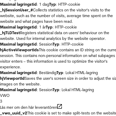
Maximal lagringstid
: 1 dag
Typ
: HTTP-cookie
_hjSessionUser_#
Collects statistics on the visitor's visits to the
website, such as the number of visits, average time spent on the
website and what pages have been read.
Maximal lagringstid
: 1 år
Typ
: HTTP-cookie
_hjTLDTest
Registers statistical data on users' behaviour on the
website. Used for internal analytics by the website operator.
Maximal lagringstid
: Session
Typ
: HTTP-cookie
hjActiveViewportIds
This cookie contains an ID string on the curr
session. This contains non-personal information on what subpages
visitor enters – this information is used to optimize the visitor's
experience.
Maximal lagringstid
: Beständig
Typ
: Lokal HTML-lagring
hjViewportId
Saves the user's screen size in order to adjust the si
images on the website.
Maximal lagringstid
: Session
Typ
: Lokal HTML-lagring
VWO
3
Läs mer om den här leverantören
_vwo_uuid_v2
This cookie is set to make split-tests on the websit