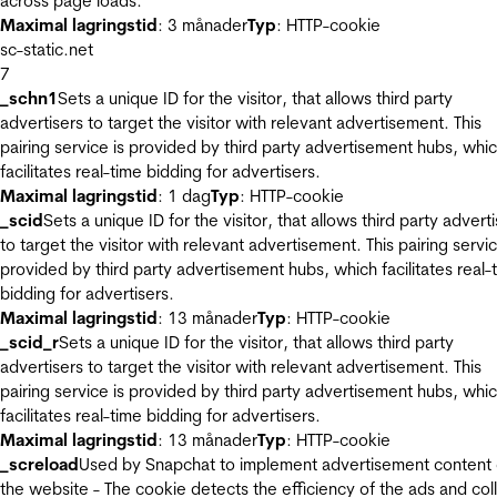
across page loads.
Maximal lagringstid
: 3 månader
Typ
: HTTP-cookie
sc-static.net
7
_schn1
Sets a unique ID for the visitor, that allows third party
advertisers to target the visitor with relevant advertisement. This
pairing service is provided by third party advertisement hubs, whi
facilitates real-time bidding for advertisers.
Maximal lagringstid
: 1 dag
Typ
: HTTP-cookie
_scid
Sets a unique ID for the visitor, that allows third party advert
to target the visitor with relevant advertisement. This pairing servic
provided by third party advertisement hubs, which facilitates real-
bidding for advertisers.
Maximal lagringstid
: 13 månader
Typ
: HTTP-cookie
_scid_r
Sets a unique ID for the visitor, that allows third party
advertisers to target the visitor with relevant advertisement. This
pairing service is provided by third party advertisement hubs, whi
facilitates real-time bidding for advertisers.
Maximal lagringstid
: 13 månader
Typ
: HTTP-cookie
_screload
Used by Snapchat to implement advertisement content
the website - The cookie detects the efficiency of the ads and col