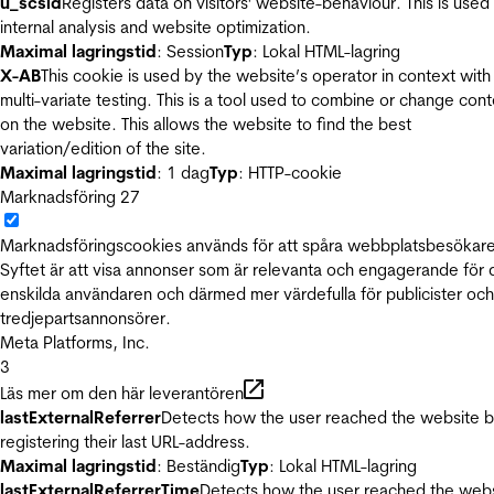
u_scsid
Registers data on visitors' website-behaviour. This is used 
internal analysis and website optimization.
Maximal lagringstid
: Session
Typ
: Lokal HTML-lagring
X-AB
This cookie is used by the website’s operator in context with
multi-variate testing. This is a tool used to combine or change con
on the website. This allows the website to find the best
variation/edition of the site.
Maximal lagringstid
: 1 dag
Typ
: HTTP-cookie
Marknadsföring
27
Marknadsföringscookies används för att spåra webbplatsbesökare
Syftet är att visa annonser som är relevanta och engagerande för
enskilda användaren och därmed mer värdefulla för publicister och
tredjepartsannonsörer.
Meta Platforms, Inc.
3
Läs mer om den här leverantören
lastExternalReferrer
Detects how the user reached the website 
registering their last URL-address.
Maximal lagringstid
: Beständig
Typ
: Lokal HTML-lagring
lastExternalReferrerTime
Detects how the user reached the web