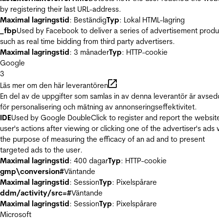
by registering their last URL-address.
Maximal lagringstid
: Beständig
Typ
: Lokal HTML-lagring
_fbp
Used by Facebook to deliver a series of advertisement produ
such as real time bidding from third party advertisers.
Maximal lagringstid
: 3 månader
Typ
: HTTP-cookie
Google
3
Läs mer om den här leverantören
En del av de uppgifter som samlas in av denna leverantör är avse
för personalisering och mätning av annonseringseffektivitet.
IDE
Used by Google DoubleClick to register and report the websit
user's actions after viewing or clicking one of the advertiser's ads 
the purpose of measuring the efficacy of an ad and to present
targeted ads to the user.
Maximal lagringstid
: 400 dagar
Typ
: HTTP-cookie
gmp\conversion#
Väntande
Maximal lagringstid
: Session
Typ
: Pixelspårare
ddm/activity/src=#
Väntande
Maximal lagringstid
: Session
Typ
: Pixelspårare
Microsoft