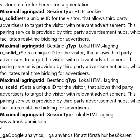
visitor data for further visitor segmentation.
Maximal lagringstid
: Session
Typ
: HTTP-cookie
u_sclid
Sets a unique ID for the visitor, that allows third party
advertisers to target the visitor with relevant advertisement. This
pairing service is provided by third party advertisement hubs, whi
facilitates real-time bidding for advertisers.
Maximal lagringstid
: Beständig
Typ
: Lokal HTML-lagring
u_sclid_r
Sets a unique ID for the visitor, that allows third party
advertisers to target the visitor with relevant advertisement. This
pairing service is provided by third party advertisement hubs, whi
facilitates real-time bidding for advertisers.
Maximal lagringstid
: Beständig
Typ
: Lokal HTML-lagring
u_scsid_r
Sets a unique ID for the visitor, that allows third party
advertisers to target the visitor with relevant advertisement. This
pairing service is provided by third party advertisement hubs, whi
facilitates real-time bidding for advertisers.
Maximal lagringstid
: Session
Typ
: Lokal HTML-lagring
www.track.garnius.se
4
_ga
Google analytics, _ga används för att förstå hur besökaren