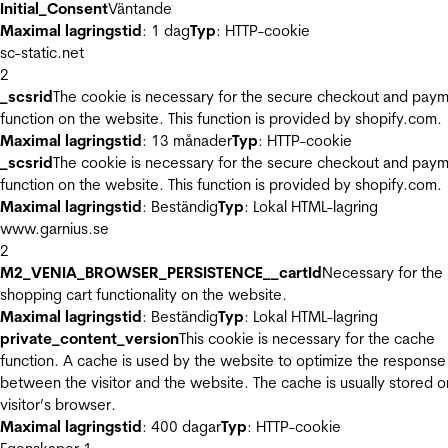
Initial_Consent
Väntande
Maximal lagringstid
: 1 dag
Typ
: HTTP-cookie
sc-static.net
2
_scsrid
The cookie is necessary for the secure checkout and pay
function on the website. This function is provided by shopify.com.
Maximal lagringstid
: 13 månader
Typ
: HTTP-cookie
_scsrid
The cookie is necessary for the secure checkout and pay
function on the website. This function is provided by shopify.com.
Maximal lagringstid
: Beständig
Typ
: Lokal HTML-lagring
www.garnius.se
2
M2_VENIA_BROWSER_PERSISTENCE__cartId
Necessary for the
shopping cart functionality on the website.
Maximal lagringstid
: Beständig
Typ
: Lokal HTML-lagring
private_content_version
This cookie is necessary for the cache
function. A cache is used by the website to optimize the response
between the visitor and the website. The cache is usually stored o
visitor’s browser.
Maximal lagringstid
: 400 dagar
Typ
: HTTP-cookie