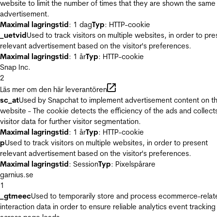
website to limit the number of times that they are shown the same
advertisement.
Maximal lagringstid
: 1 dag
Typ
: HTTP-cookie
_uetvid
Used to track visitors on multiple websites, in order to pre
relevant advertisement based on the visitor's preferences.
Maximal lagringstid
: 1 år
Typ
: HTTP-cookie
Snap Inc.
2
Läs mer om den här leverantören
sc_at
Used by Snapchat to implement advertisement content on t
website - The cookie detects the efficiency of the ads and collect
visitor data for further visitor segmentation.
Maximal lagringstid
: 1 år
Typ
: HTTP-cookie
p
Used to track visitors on multiple websites, in order to present
relevant advertisement based on the visitor's preferences.
Maximal lagringstid
: Session
Typ
: Pixelspårare
garnius.se
1
_gtmeec
Used to temporarily store and process ecommerce-relat
interaction data in order to ensure reliable analytics event tracking