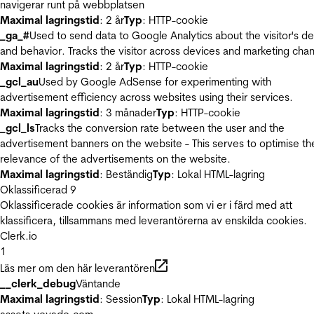
navigerar runt på webbplatsen
Maximal lagringstid
: 2 år
Typ
: HTTP-cookie
_ga_#
Used to send data to Google Analytics about the visitor's d
and behavior. Tracks the visitor across devices and marketing chan
Maximal lagringstid
: 2 år
Typ
: HTTP-cookie
_gcl_au
Used by Google AdSense for experimenting with
advertisement efficiency across websites using their services.
Maximal lagringstid
: 3 månader
Typ
: HTTP-cookie
_gcl_ls
Tracks the conversion rate between the user and the
advertisement banners on the website - This serves to optimise th
relevance of the advertisements on the website.
Maximal lagringstid
: Beständig
Typ
: Lokal HTML-lagring
Oklassificerad
9
Oklassificerade cookies är information som vi er i färd med att
klassificera, tillsammans med leverantörerna av enskilda cookies.
Clerk.io
1
Läs mer om den här leverantören
__clerk_debug
Väntande
Maximal lagringstid
: Session
Typ
: Lokal HTML-lagring