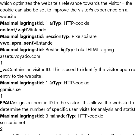
which optimizes the website's relevance towards the visitor – the
cookie can also be set to improve the visitor's experience on a
website.
Maximal lagringstid
: 1 år
Typ
: HTTP-cookie
collect/v.gif
Väntande
Maximal lagringstid
: Session
Typ
: Pixelspårare
vwo_apm_sent
Väntande
Maximal lagringstid
: Beständig
Typ
: Lokal HTML-lagring
assets.voyado.com
1
_va
Contains an visitor ID. This is used to identify the visitor upon r
entry to the website.
Maximal lagringstid
: 1 år
Typ
: HTTP-cookie
garnius.se
1
FPAU
Assigns a specific ID to the visitor. This allows the website to
determine the number of specific user-visits for analysis and statist
Maximal lagringstid
: 3 månader
Typ
: HTTP-cookie
sc-static.net
2