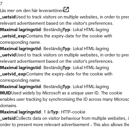
7
Läs mer om den här leverantören
_uetsid
Used to track visitors on multiple websites, in order to pre
relevant advertisement based on the visitor's preferences.
Maximal lagringstid
: Beständig
Typ
: Lokal HTML-lagring
_uetsid_exp
Contains the expiry-date for the cookie with
corresponding name.
Maximal lagringstid
: Beständig
Typ
: Lokal HTML-lagring
_uetvid
Used to track visitors on multiple websites, in order to pre
relevant advertisement based on the visitor's preferences.
Maximal lagringstid
: Beständig
Typ
: Lokal HTML-lagring
_uetvid_exp
Contains the expiry-date for the cookie with
corresponding name.
Maximal lagringstid
: Beständig
Typ
: Lokal HTML-lagring
MUID
Used widely by Microsoft as a unique user ID. The cookie
enables user tracking by synchronising the ID across many Microso
domains.
Maximal lagringstid
: 1 år
Typ
: HTTP-cookie
_uetsid
Collects data on visitor behaviour from multiple websites, 
order to present more relevant advertisement - This also allows th