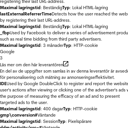
registering their last URL-address.
Maximal lagringstid
: Beständig
Typ
: Lokal HTML-lagring
lastExternalReferrerTime
Detects how the user reached the web
by registering their last URL-address.
Maximal lagringstid
: Beständig
Typ
: Lokal HTML-lagring
_fbp
Used by Facebook to deliver a series of advertisement produ
such as real time bidding from third party advertisers.
Maximal lagringstid
: 3 månader
Typ
: HTTP-cookie
Google
3
Läs mer om den här leverantören
En del av de uppgifter som samlas in av denna leverantör är avse
för personalisering och mätning av annonseringseffektivitet.
IDE
Used by Google DoubleClick to register and report the websit
user's actions after viewing or clicking one of the advertiser's ads 
the purpose of measuring the efficacy of an ad and to present
targeted ads to the user.
Maximal lagringstid
: 400 dagar
Typ
: HTTP-cookie
gmp\conversion#
Väntande
Maximal lagringstid
: Session
Typ
: Pixelspårare
ddm/activity/src=#
Väntande