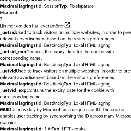
Maximal lagringstid
: Session
Typ
: Pixelspårare
Microsoft
7
Läs mer om den här leverantören
_uetsid
Used to track visitors on multiple websites, in order to pre
relevant advertisement based on the visitor's preferences.
Maximal lagringstid
: Beständig
Typ
: Lokal HTML-lagring
_uetsid_exp
Contains the expiry-date for the cookie with
corresponding name.
Maximal lagringstid
: Beständig
Typ
: Lokal HTML-lagring
_uetvid
Used to track visitors on multiple websites, in order to pre
relevant advertisement based on the visitor's preferences.
Maximal lagringstid
: Beständig
Typ
: Lokal HTML-lagring
_uetvid_exp
Contains the expiry-date for the cookie with
corresponding name.
Maximal lagringstid
: Beständig
Typ
: Lokal HTML-lagring
MUID
Used widely by Microsoft as a unique user ID. The cookie
enables user tracking by synchronising the ID across many Microso
domains.
Maximal lagringstid
: 1 år
Typ
: HTTP-cookie