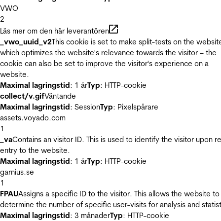
VWO
2
Läs mer om den här leverantören
_vwo_uuid_v2
This cookie is set to make split-tests on the websit
which optimizes the website's relevance towards the visitor – the
cookie can also be set to improve the visitor's experience on a
website.
Maximal lagringstid
: 1 år
Typ
: HTTP-cookie
collect/v.gif
Väntande
Maximal lagringstid
: Session
Typ
: Pixelspårare
assets.voyado.com
1
_va
Contains an visitor ID. This is used to identify the visitor upon r
entry to the website.
Maximal lagringstid
: 1 år
Typ
: HTTP-cookie
garnius.se
1
FPAU
Assigns a specific ID to the visitor. This allows the website to
determine the number of specific user-visits for analysis and statist
Maximal lagringstid
: 3 månader
Typ
: HTTP-cookie