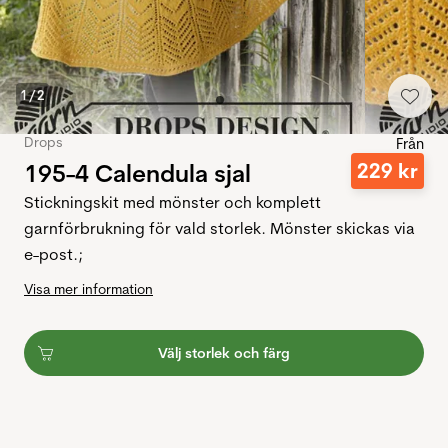
1
/
2
Drops
Från
195-4 Calendula sjal
229
kr
Stickningskit med mönster och komplett
garnförbrukning för vald storlek. Mönster skickas via
e-post.;
Visa mer information
Välj storlek och färg