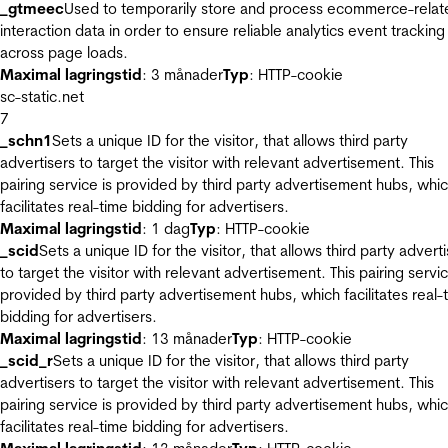
_gtmeec
Used to temporarily store and process ecommerce-relat
interaction data in order to ensure reliable analytics event tracking
across page loads.
Maximal lagringstid
: 3 månader
Typ
: HTTP-cookie
sc-static.net
7
_schn1
Sets a unique ID for the visitor, that allows third party
advertisers to target the visitor with relevant advertisement. This
pairing service is provided by third party advertisement hubs, whi
facilitates real-time bidding for advertisers.
Maximal lagringstid
: 1 dag
Typ
: HTTP-cookie
_scid
Sets a unique ID for the visitor, that allows third party advert
to target the visitor with relevant advertisement. This pairing servic
provided by third party advertisement hubs, which facilitates real-
bidding for advertisers.
Maximal lagringstid
: 13 månader
Typ
: HTTP-cookie
_scid_r
Sets a unique ID for the visitor, that allows third party
advertisers to target the visitor with relevant advertisement. This
pairing service is provided by third party advertisement hubs, whi
facilitates real-time bidding for advertisers.