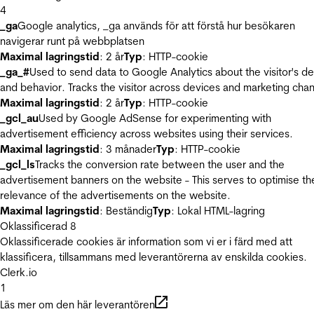
4
_ga
Google analytics, _ga används för att förstå hur besökaren
navigerar runt på webbplatsen
Maximal lagringstid
: 2 år
Typ
: HTTP-cookie
_ga_#
Used to send data to Google Analytics about the visitor's d
and behavior. Tracks the visitor across devices and marketing chan
Maximal lagringstid
: 2 år
Typ
: HTTP-cookie
_gcl_au
Used by Google AdSense for experimenting with
advertisement efficiency across websites using their services.
Maximal lagringstid
: 3 månader
Typ
: HTTP-cookie
_gcl_ls
Tracks the conversion rate between the user and the
advertisement banners on the website - This serves to optimise th
relevance of the advertisements on the website.
Maximal lagringstid
: Beständig
Typ
: Lokal HTML-lagring
Oklassificerad
8
Oklassificerade cookies är information som vi er i färd med att
klassificera, tillsammans med leverantörerna av enskilda cookies.
Clerk.io
1
Läs mer om den här leverantören