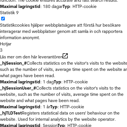
function. The cookie ensures accurate and fast search results.
Maximal lagringstid
: 180 dagar
Typ
: HTTP-cookie
Statistik
9
Statistikcookies hjälper webbplatsägare att förstå hur besökare
interagerar med webbplatser genom att samla in och rapportera
information anonymt.
Hotjar
3
Läs mer om den här leverantören
_hjSession_#
Collects statistics on the visitor's visits to the websit
such as the number of visits, average time spent on the website a
what pages have been read.
Maximal lagringstid
: 1 dag
Typ
: HTTP-cookie
_hjSessionUser_#
Collects statistics on the visitor's visits to the
website, such as the number of visits, average time spent on the
website and what pages have been read.
Maximal lagringstid
: 1 år
Typ
: HTTP-cookie
_hjTLDTest
Registers statistical data on users' behaviour on the
website. Used for internal analytics by the website operator.
Maximal lagringstid
: Session
Typ
: HTTP-cookie