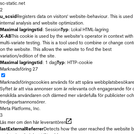
sc-static.net
2
u_scsid
Registers data on visitors' website-behaviour. This is used 
internal analysis and website optimization.
Maximal lagringstid
: Session
Typ
: Lokal HTML-lagring
X-AB
This cookie is used by the website’s operator in context with
multi-variate testing. This is a tool used to combine or change con
on the website. This allows the website to find the best
variation/edition of the site.
Maximal lagringstid
: 1 dag
Typ
: HTTP-cookie
Marknadsföring
27
Marknadsföringscookies används för att spåra webbplatsbesökare
Syftet är att visa annonser som är relevanta och engagerande för
enskilda användaren och därmed mer värdefulla för publicister och
tredjepartsannonsörer.
Meta Platforms, Inc.
3
Läs mer om den här leverantören
lastExternalReferrer
Detects how the user reached the website 