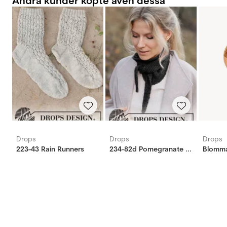
Andra kunder köpte även dessa
Drops
Drops
Drops
223-43 Rain Runners
234-82d Pomegranate Shawl
Blomm