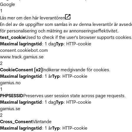
Google
1
Läs mer om den här leverantören
En del av de uppgifter som samlas in av denna leverantör är avse
för personalisering och mätning av annonseringseffektivitet.
test_cookie
Used to check if the user's browser supports cookies
Maximal lagringstid
: 1 dag
Typ
: HTTP-cookie
consent.cookiebot.com
www.track.garnius.se
2
CookieConsent [x2]
Indikerar medgivande för cookies.
Maximal lagringstid
: 1 år
Typ
: HTTP-cookie
garnius.no
1
PHPSESSID
Preserves user session state across page requests.
Maximal lagringstid
: 1 dag
Typ
: HTTP-cookie
garnius.se
2
Cross_Consent
Väntande
Maximal lagringstid
: 1 år
Typ
: HTTP-cookie