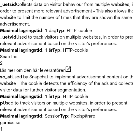
_uetsid
Collects data on visitor behaviour from multiple websites, 
order to present more relevant advertisement - This also allows th
website to limit the number of times that they are shown the same
advertisement.
Maximal lagringstid
: 1 dag
Typ
: HTTP-cookie
_uetvid
Used to track visitors on multiple websites, in order to pre
relevant advertisement based on the visitor's preferences.
Maximal lagringstid
: 1 år
Typ
: HTTP-cookie
Snap Inc.
2
Läs mer om den här leverantören
sc_at
Used by Snapchat to implement advertisement content on t
website - The cookie detects the efficiency of the ads and collect
visitor data for further visitor segmentation.
Maximal lagringstid
: 1 år
Typ
: HTTP-cookie
p
Used to track visitors on multiple websites, in order to present
relevant advertisement based on the visitor's preferences.
Maximal lagringstid
: Session
Typ
: Pixelspårare
garnius.se
1