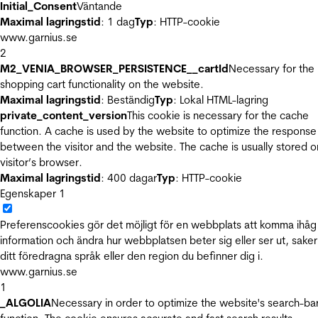
Initial_Consent
Väntande
Maximal lagringstid
: 1 dag
Typ
: HTTP-cookie
www.garnius.se
2
M2_VENIA_BROWSER_PERSISTENCE__cartId
Necessary for the
shopping cart functionality on the website.
Maximal lagringstid
: Beständig
Typ
: Lokal HTML-lagring
private_content_version
This cookie is necessary for the cache
function. A cache is used by the website to optimize the response
between the visitor and the website. The cache is usually stored o
visitor’s browser.
Maximal lagringstid
: 400 dagar
Typ
: HTTP-cookie
Egenskaper
1
Preferenscookies gör det möjligt för en webbplats att komma ihåg
information och ändra hur webbplatsen beter sig eller ser ut, sake
ditt föredragna språk eller den region du befinner dig i.
www.garnius.se
1
_ALGOLIA
Necessary in order to optimize the website's search-ba