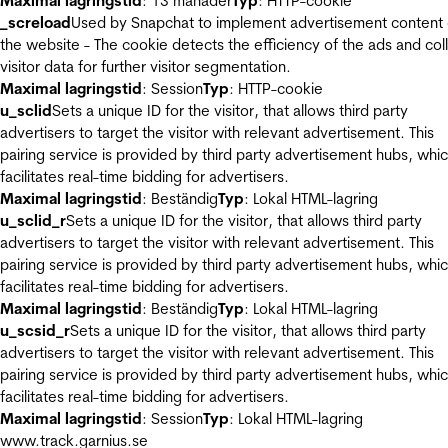
Maximal lagringstid
: 13 månader
Typ
: HTTP-cookie
_screload
Used by Snapchat to implement advertisement content
the website - The cookie detects the efficiency of the ads and col
visitor data for further visitor segmentation.
Maximal lagringstid
: Session
Typ
: HTTP-cookie
u_sclid
Sets a unique ID for the visitor, that allows third party
advertisers to target the visitor with relevant advertisement. This
pairing service is provided by third party advertisement hubs, whi
facilitates real-time bidding for advertisers.
Maximal lagringstid
: Beständig
Typ
: Lokal HTML-lagring
u_sclid_r
Sets a unique ID for the visitor, that allows third party
advertisers to target the visitor with relevant advertisement. This
pairing service is provided by third party advertisement hubs, whi
facilitates real-time bidding for advertisers.
Maximal lagringstid
: Beständig
Typ
: Lokal HTML-lagring
u_scsid_r
Sets a unique ID for the visitor, that allows third party
advertisers to target the visitor with relevant advertisement. This
pairing service is provided by third party advertisement hubs, whi
facilitates real-time bidding for advertisers.
Maximal lagringstid
: Session
Typ
: Lokal HTML-lagring
www.track.garnius.se