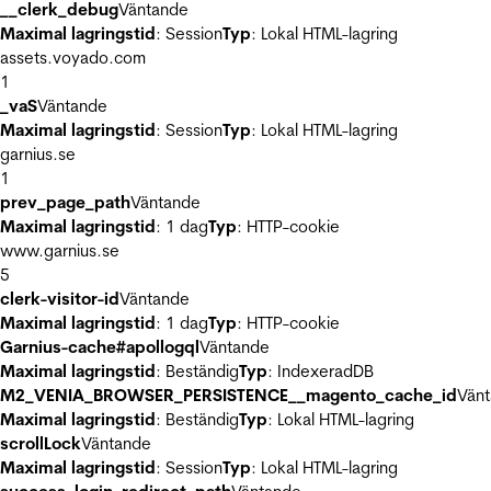
__clerk_debug
Väntande
Maximal lagringstid
: Session
Typ
: Lokal HTML-lagring
assets.voyado.com
1
_vaS
Väntande
Maximal lagringstid
: Session
Typ
: Lokal HTML-lagring
garnius.se
1
prev_page_path
Väntande
Maximal lagringstid
: 1 dag
Typ
: HTTP-cookie
www.garnius.se
5
clerk-visitor-id
Väntande
Maximal lagringstid
: 1 dag
Typ
: HTTP-cookie
Garnius-cache#apollogql
Väntande
Maximal lagringstid
: Beständig
Typ
: IndexeradDB
M2_VENIA_BROWSER_PERSISTENCE__magento_cache_id
Vän
Maximal lagringstid
: Beständig
Typ
: Lokal HTML-lagring
scrollLock
Väntande
Maximal lagringstid
: Session
Typ
: Lokal HTML-lagring