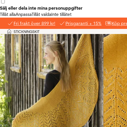
Sälj eller dela inte mina personuppgifter
Tillåt alla
Anpassa
Tillåt valda
Inte tillåtet
Fri frakt över 899 kr!
Prisgaranti + 15%
Köp pre
Hem
STICKNINGSKIT
>