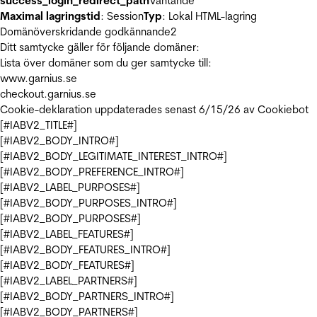
success_login_redirect_path
Väntande
Maximal lagringstid
: Session
Typ
: Lokal HTML-lagring
Domänöverskridande godkännande
2
Ditt samtycke gäller för följande domäner:
Lista över domäner som du ger samtycke till:
www.garnius.se
checkout.garnius.se
Cookie-deklaration uppdaterades senast 6/15/26 av
Cookiebot
[#IABV2_TITLE#]
[#IABV2_BODY_INTRO#]
[#IABV2_BODY_LEGITIMATE_INTEREST_INTRO#]
[#IABV2_BODY_PREFERENCE_INTRO#]
[#IABV2_LABEL_PURPOSES#]
[#IABV2_BODY_PURPOSES_INTRO#]
[#IABV2_BODY_PURPOSES#]
[#IABV2_LABEL_FEATURES#]
[#IABV2_BODY_FEATURES_INTRO#]
[#IABV2_BODY_FEATURES#]
[#IABV2_LABEL_PARTNERS#]
[#IABV2_BODY_PARTNERS_INTRO#]
[#IABV2_BODY_PARTNERS#]