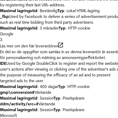
by registering their last URL-address.
Maximal lagringstid
: Beständig
Typ
: Lokal HTML-lagring
_fbp
Used by Facebook to deliver a series of advertisement produ
such as real time bidding from third party advertisers.
Maximal lagringstid
: 3 månader
Typ
: HTTP-cookie
Google
3
Läs mer om den här leverantören
En del av de uppgifter som samlas in av denna leverantör är avse
för personalisering och mätning av annonseringseffektivitet.
IDE
Used by Google DoubleClick to register and report the websit
user's actions after viewing or clicking one of the advertiser's ads 
the purpose of measuring the efficacy of an ad and to present
targeted ads to the user.
Maximal lagringstid
: 400 dagar
Typ
: HTTP-cookie
gmp\conversion#
Väntande
Maximal lagringstid
: Session
Typ
: Pixelspårare
ddm/activity/src=#
Väntande
Maximal lagringstid
: Session
Typ
: Pixelspårare
Microsoft