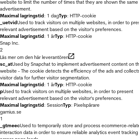
website to limit the number of times that they are shown the same
advertisement.
Maximal lagringstid
: 1 dag
Typ
: HTTP-cookie
_uetvid
Used to track visitors on multiple websites, in order to pre
relevant advertisement based on the visitor's preferences.
Maximal lagringstid
: 1 år
Typ
: HTTP-cookie
Snap Inc.
2
Läs mer om den här leverantören
sc_at
Used by Snapchat to implement advertisement content on t
website - The cookie detects the efficiency of the ads and collect
visitor data for further visitor segmentation.
Maximal lagringstid
: 1 år
Typ
: HTTP-cookie
p
Used to track visitors on multiple websites, in order to present
relevant advertisement based on the visitor's preferences.
Maximal lagringstid
: Session
Typ
: Pixelspårare
garnius.se
1
_gtmeec
Used to temporarily store and process ecommerce-relat
interaction data in order to ensure reliable analytics event tracking