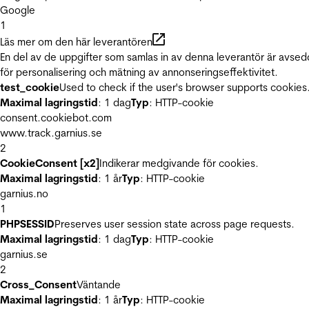
Google
1
Läs mer om den här leverantören
En del av de uppgifter som samlas in av denna leverantör är avse
för personalisering och mätning av annonseringseffektivitet.
test_cookie
Used to check if the user's browser supports cookies
Maximal lagringstid
: 1 dag
Typ
: HTTP-cookie
consent.cookiebot.com
www.track.garnius.se
2
CookieConsent [x2]
Indikerar medgivande för cookies.
Maximal lagringstid
: 1 år
Typ
: HTTP-cookie
garnius.no
1
PHPSESSID
Preserves user session state across page requests.
Maximal lagringstid
: 1 dag
Typ
: HTTP-cookie
garnius.se
2
Cross_Consent
Väntande
Maximal lagringstid
: 1 år
Typ
: HTTP-cookie