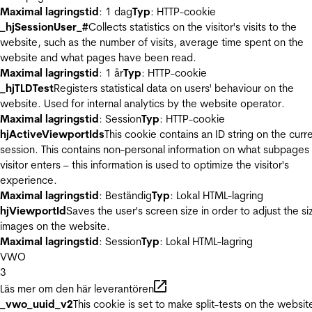
Maximal lagringstid
: 1 dag
Typ
: HTTP-cookie
_hjSessionUser_#
Collects statistics on the visitor's visits to the
website, such as the number of visits, average time spent on the
website and what pages have been read.
Maximal lagringstid
: 1 år
Typ
: HTTP-cookie
_hjTLDTest
Registers statistical data on users' behaviour on the
website. Used for internal analytics by the website operator.
Maximal lagringstid
: Session
Typ
: HTTP-cookie
hjActiveViewportIds
This cookie contains an ID string on the curr
session. This contains non-personal information on what subpages
visitor enters – this information is used to optimize the visitor's
experience.
Maximal lagringstid
: Beständig
Typ
: Lokal HTML-lagring
hjViewportId
Saves the user's screen size in order to adjust the si
images on the website.
Maximal lagringstid
: Session
Typ
: Lokal HTML-lagring
VWO
3
Läs mer om den här leverantören
_vwo_uuid_v2
This cookie is set to make split-tests on the websit