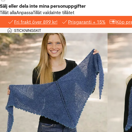
Sälj eller dela inte mina personuppgifter
Tillåt alla
Anpassa
Tillåt valda
Inte tillåtet
Fri frakt över 899 kr!
Prisgaranti + 15%
Köp pre
Hem
STICKNINGSKIT
>