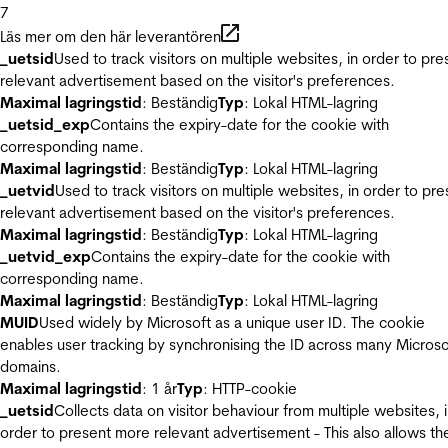
7
Läs mer om den här leverantören
_uetsid
Used to track visitors on multiple websites, in order to pre
relevant advertisement based on the visitor's preferences.
Maximal lagringstid
: Beständig
Typ
: Lokal HTML-lagring
_uetsid_exp
Contains the expiry-date for the cookie with
corresponding name.
Maximal lagringstid
: Beständig
Typ
: Lokal HTML-lagring
_uetvid
Used to track visitors on multiple websites, in order to pre
relevant advertisement based on the visitor's preferences.
Maximal lagringstid
: Beständig
Typ
: Lokal HTML-lagring
_uetvid_exp
Contains the expiry-date for the cookie with
corresponding name.
Maximal lagringstid
: Beständig
Typ
: Lokal HTML-lagring
MUID
Used widely by Microsoft as a unique user ID. The cookie
enables user tracking by synchronising the ID across many Microso
domains.
Maximal lagringstid
: 1 år
Typ
: HTTP-cookie
_uetsid
Collects data on visitor behaviour from multiple websites, 
order to present more relevant advertisement - This also allows th