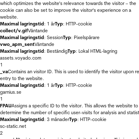
which optimizes the website's relevance towards the visitor – the
cookie can also be set to improve the visitor's experience on a
website.
Maximal lagringstid
: 1 år
Typ
: HTTP-cookie
collect/v.gif
Väntande
Maximal lagringstid
: Session
Typ
: Pixelspårare
vwo_apm_sent
Väntande
Maximal lagringstid
: Beständig
Typ
: Lokal HTML-lagring
assets.voyado.com
1
_va
Contains an visitor ID. This is used to identify the visitor upon r
entry to the website.
Maximal lagringstid
: 1 år
Typ
: HTTP-cookie
garnius.se
1
FPAU
Assigns a specific ID to the visitor. This allows the website to
determine the number of specific user-visits for analysis and statist
Maximal lagringstid
: 3 månader
Typ
: HTTP-cookie
sc-static.net
2