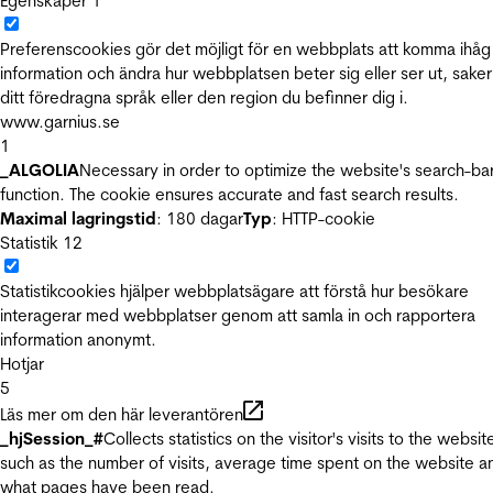
Egenskaper
1
Preferenscookies gör det möjligt för en webbplats att komma ihåg
information och ändra hur webbplatsen beter sig eller ser ut, sake
ditt föredragna språk eller den region du befinner dig i.
www.garnius.se
1
_ALGOLIA
Necessary in order to optimize the website's search-ba
function. The cookie ensures accurate and fast search results.
Maximal lagringstid
: 180 dagar
Typ
: HTTP-cookie
Statistik
12
Statistikcookies hjälper webbplatsägare att förstå hur besökare
interagerar med webbplatser genom att samla in och rapportera
information anonymt.
Hotjar
5
Läs mer om den här leverantören
_hjSession_#
Collects statistics on the visitor's visits to the websit
such as the number of visits, average time spent on the website a
what pages have been read.