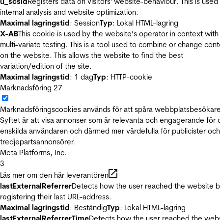
u_scsid
Registers data on visitors' website-behaviour. This is used 
internal analysis and website optimization.
Maximal lagringstid
: Session
Typ
: Lokal HTML-lagring
X-AB
This cookie is used by the website’s operator in context with
multi-variate testing. This is a tool used to combine or change con
on the website. This allows the website to find the best
variation/edition of the site.
Maximal lagringstid
: 1 dag
Typ
: HTTP-cookie
Marknadsföring
27
Marknadsföringscookies används för att spåra webbplatsbesökare
Syftet är att visa annonser som är relevanta och engagerande för
enskilda användaren och därmed mer värdefulla för publicister och
tredjepartsannonsörer.
Meta Platforms, Inc.
3
Läs mer om den här leverantören
lastExternalReferrer
Detects how the user reached the website 
registering their last URL-address.
Maximal lagringstid
: Beständig
Typ
: Lokal HTML-lagring
lastExternalReferrerTime
Detects how the user reached the web