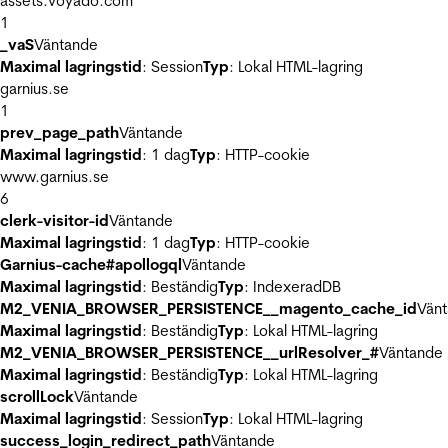
assets.voyado.com
1
_vaS
Väntande
Maximal lagringstid
: Session
Typ
: Lokal HTML-lagring
garnius.se
1
prev_page_path
Väntande
Maximal lagringstid
: 1 dag
Typ
: HTTP-cookie
www.garnius.se
6
clerk-visitor-id
Väntande
Maximal lagringstid
: 1 dag
Typ
: HTTP-cookie
Garnius-cache#apollogql
Väntande
Maximal lagringstid
: Beständig
Typ
: IndexeradDB
M2_VENIA_BROWSER_PERSISTENCE__magento_cache_id
Vän
Maximal lagringstid
: Beständig
Typ
: Lokal HTML-lagring
M2_VENIA_BROWSER_PERSISTENCE__urlResolver_#
Väntande
Maximal lagringstid
: Beständig
Typ
: Lokal HTML-lagring
scrollLock
Väntande
Maximal lagringstid
: Session
Typ
: Lokal HTML-lagring
success_login_redirect_path
Väntande