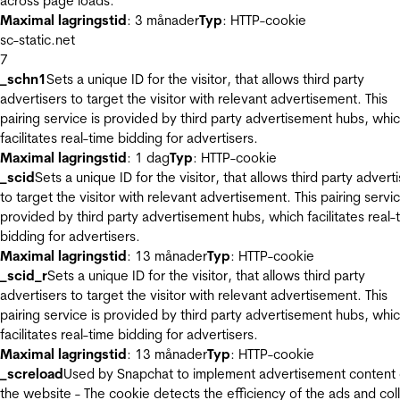
across page loads.
Maximal lagringstid
: 3 månader
Typ
: HTTP-cookie
sc-static.net
7
_schn1
Sets a unique ID for the visitor, that allows third party
advertisers to target the visitor with relevant advertisement. This
pairing service is provided by third party advertisement hubs, whi
facilitates real-time bidding for advertisers.
Maximal lagringstid
: 1 dag
Typ
: HTTP-cookie
_scid
Sets a unique ID for the visitor, that allows third party advert
to target the visitor with relevant advertisement. This pairing servic
provided by third party advertisement hubs, which facilitates real-
bidding for advertisers.
Maximal lagringstid
: 13 månader
Typ
: HTTP-cookie
_scid_r
Sets a unique ID for the visitor, that allows third party
advertisers to target the visitor with relevant advertisement. This
pairing service is provided by third party advertisement hubs, whi
facilitates real-time bidding for advertisers.
Maximal lagringstid
: 13 månader
Typ
: HTTP-cookie
_screload
Used by Snapchat to implement advertisement content
the website - The cookie detects the efficiency of the ads and col