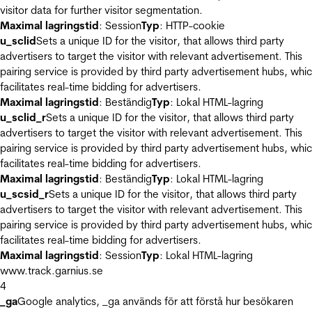
visitor data for further visitor segmentation.
Maximal lagringstid
: Session
Typ
: HTTP-cookie
u_sclid
Sets a unique ID for the visitor, that allows third party
advertisers to target the visitor with relevant advertisement. This
pairing service is provided by third party advertisement hubs, whi
facilitates real-time bidding for advertisers.
Maximal lagringstid
: Beständig
Typ
: Lokal HTML-lagring
u_sclid_r
Sets a unique ID for the visitor, that allows third party
advertisers to target the visitor with relevant advertisement. This
pairing service is provided by third party advertisement hubs, whi
facilitates real-time bidding for advertisers.
Maximal lagringstid
: Beständig
Typ
: Lokal HTML-lagring
u_scsid_r
Sets a unique ID for the visitor, that allows third party
advertisers to target the visitor with relevant advertisement. This
pairing service is provided by third party advertisement hubs, whi
facilitates real-time bidding for advertisers.
Maximal lagringstid
: Session
Typ
: Lokal HTML-lagring
www.track.garnius.se
4
_ga
Google analytics, _ga används för att förstå hur besökaren