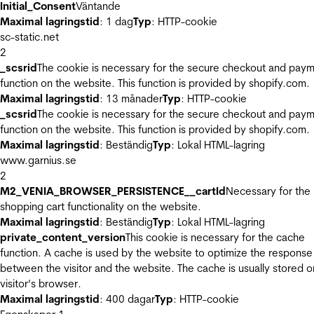
Initial_Consent
Väntande
Maximal lagringstid
: 1 dag
Typ
: HTTP-cookie
sc-static.net
2
_scsrid
The cookie is necessary for the secure checkout and pay
function on the website. This function is provided by shopify.com.
Maximal lagringstid
: 13 månader
Typ
: HTTP-cookie
_scsrid
The cookie is necessary for the secure checkout and pay
function on the website. This function is provided by shopify.com.
Maximal lagringstid
: Beständig
Typ
: Lokal HTML-lagring
www.garnius.se
2
M2_VENIA_BROWSER_PERSISTENCE__cartId
Necessary for the
shopping cart functionality on the website.
Maximal lagringstid
: Beständig
Typ
: Lokal HTML-lagring
private_content_version
This cookie is necessary for the cache
function. A cache is used by the website to optimize the response
between the visitor and the website. The cache is usually stored o
visitor’s browser.
Maximal lagringstid
: 400 dagar
Typ
: HTTP-cookie