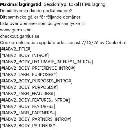
Maximal lagringstid
: Session
Typ
: Lokal HTML-lagring
Domänöverskridande godkännande
2
Ditt samtycke gäller för följande domäner:
Lista över domäner som du ger samtycke till:
www.garnius.se
checkout.garnius.se
Cookie-deklaration uppdaterades senast 7/15/26 av
Cookiebot
[#IABV2_TITLE#]
[#IABV2_BODY_INTRO#]
[#IABV2_BODY_LEGITIMATE_INTEREST_INTRO#]
[#IABV2_BODY_PREFERENCE_INTRO#]
[#IABV2_LABEL_PURPOSES#]
[#IABV2_BODY_PURPOSES_INTRO#]
[#IABV2_BODY_PURPOSES#]
[#IABV2_LABEL_FEATURES#]
[#IABV2_BODY_FEATURES_INTRO#]
[#IABV2_BODY_FEATURES#]
[#IABV2_LABEL_PARTNERS#]
[#IABV2_BODY_PARTNERS_INTRO#]
[#IABV2_BODY_PARTNERS#]