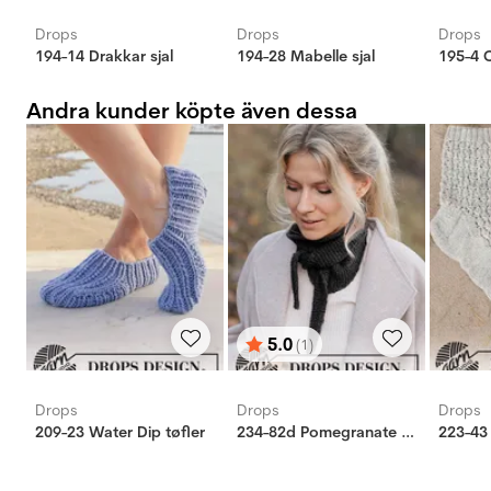
Drops
Drops
Drops
194-14 Drakkar sjal
194-28 Mabelle sjal
195-4 C
Andra kunder köpte även dessa
5.0
(1)
Betyg:
utav 5 stjärnor
Drops
Drops
Drops
209-23 Water Dip tøfler
234-82d Pomegranate Shawl
223-43