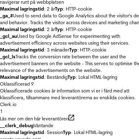
navigerar runt på webbplatsen
Maximal lagringstid
: 2 år
Typ
: HTTP-cookie
_ga_#
Used to send data to Google Analytics about the visitor's d
and behavior. Tracks the visitor across devices and marketing chan
Maximal lagringstid
: 2 år
Typ
: HTTP-cookie
_gcl_au
Used by Google AdSense for experimenting with
advertisement efficiency across websites using their services.
Maximal lagringstid
: 3 månader
Typ
: HTTP-cookie
_gcl_ls
Tracks the conversion rate between the user and the
advertisement banners on the website - This serves to optimise th
relevance of the advertisements on the website.
Maximal lagringstid
: Beständig
Typ
: Lokal HTML-lagring
Oklassificerad
9
Oklassificerade cookies är information som vi er i färd med att
klassificera, tillsammans med leverantörerna av enskilda cookies.
Clerk.io
1
Läs mer om den här leverantören
__clerk_debug
Väntande
Maximal lagringstid
: Session
Typ
: Lokal HTML-lagring