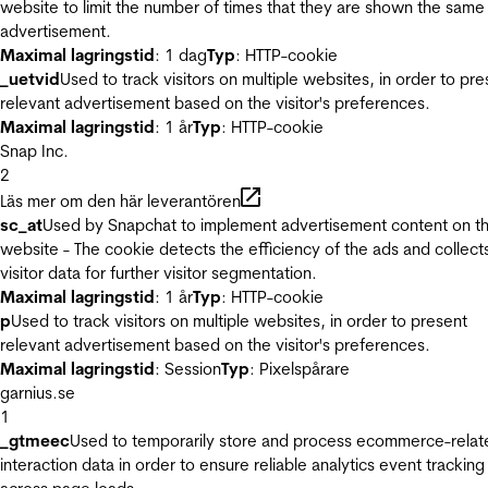
website to limit the number of times that they are shown the same
advertisement.
Maximal lagringstid
: 1 dag
Typ
: HTTP-cookie
_uetvid
Used to track visitors on multiple websites, in order to pre
relevant advertisement based on the visitor's preferences.
Maximal lagringstid
: 1 år
Typ
: HTTP-cookie
Snap Inc.
2
Läs mer om den här leverantören
sc_at
Used by Snapchat to implement advertisement content on t
website - The cookie detects the efficiency of the ads and collect
visitor data for further visitor segmentation.
Maximal lagringstid
: 1 år
Typ
: HTTP-cookie
p
Used to track visitors on multiple websites, in order to present
relevant advertisement based on the visitor's preferences.
Maximal lagringstid
: Session
Typ
: Pixelspårare
garnius.se
1
_gtmeec
Used to temporarily store and process ecommerce-relat
interaction data in order to ensure reliable analytics event tracking