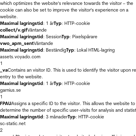
which optimizes the website's relevance towards the visitor – the
cookie can also be set to improve the visitor's experience on a
website.
Maximal lagringstid
: 1 år
Typ
: HTTP-cookie
collect/v.gif
Väntande
Maximal lagringstid
: Session
Typ
: Pixelspårare
vwo_apm_sent
Väntande
Maximal lagringstid
: Beständig
Typ
: Lokal HTML-lagring
assets.voyado.com
1
_va
Contains an visitor ID. This is used to identify the visitor upon r
entry to the website.
Maximal lagringstid
: 1 år
Typ
: HTTP-cookie
garnius.se
1
FPAU
Assigns a specific ID to the visitor. This allows the website to
determine the number of specific user-visits for analysis and statist
Maximal lagringstid
: 3 månader
Typ
: HTTP-cookie
sc-static.net
2