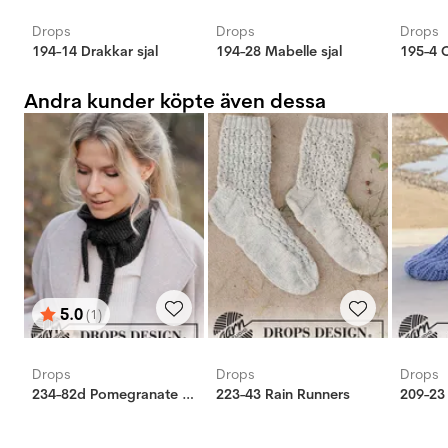
Drops
Drops
Drops
194-14 Drakkar sjal
194-28 Mabelle sjal
195-4 C
Andra kunder köpte även dessa
5.0
(1)
Betyg:
utav 5 stjärnor
Drops
Drops
Drops
234-82d Pomegranate Shawl
223-43 Rain Runners
209-23 