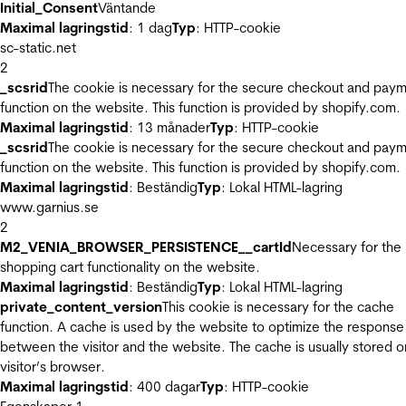
Initial_Consent
Väntande
Maximal lagringstid
: 1 dag
Typ
: HTTP-cookie
sc-static.net
2
_scsrid
The cookie is necessary for the secure checkout and pay
function on the website. This function is provided by shopify.com.
Maximal lagringstid
: 13 månader
Typ
: HTTP-cookie
_scsrid
The cookie is necessary for the secure checkout and pay
function on the website. This function is provided by shopify.com.
Maximal lagringstid
: Beständig
Typ
: Lokal HTML-lagring
www.garnius.se
2
M2_VENIA_BROWSER_PERSISTENCE__cartId
Necessary for the
shopping cart functionality on the website.
Maximal lagringstid
: Beständig
Typ
: Lokal HTML-lagring
private_content_version
This cookie is necessary for the cache
function. A cache is used by the website to optimize the response
between the visitor and the website. The cache is usually stored o
visitor’s browser.
Maximal lagringstid
: 400 dagar
Typ
: HTTP-cookie