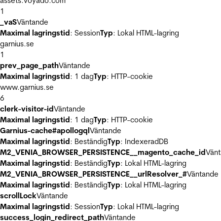
assets.voyado.com
1
_vaS
Väntande
Maximal lagringstid
: Session
Typ
: Lokal HTML-lagring
garnius.se
1
prev_page_path
Väntande
Maximal lagringstid
: 1 dag
Typ
: HTTP-cookie
www.garnius.se
6
clerk-visitor-id
Väntande
Maximal lagringstid
: 1 dag
Typ
: HTTP-cookie
Garnius-cache#apollogql
Väntande
Maximal lagringstid
: Beständig
Typ
: IndexeradDB
M2_VENIA_BROWSER_PERSISTENCE__magento_cache_id
Vän
Maximal lagringstid
: Beständig
Typ
: Lokal HTML-lagring
M2_VENIA_BROWSER_PERSISTENCE__urlResolver_#
Väntande
Maximal lagringstid
: Beständig
Typ
: Lokal HTML-lagring
scrollLock
Väntande
Maximal lagringstid
: Session
Typ
: Lokal HTML-lagring
success_login_redirect_path
Väntande