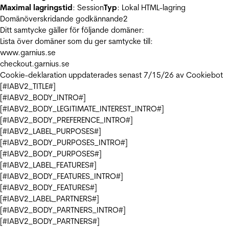
Maximal lagringstid
: Session
Typ
: Lokal HTML-lagring
Domänöverskridande godkännande
2
Ditt samtycke gäller för följande domäner:
Lista över domäner som du ger samtycke till:
www.garnius.se
checkout.garnius.se
Cookie-deklaration uppdaterades senast 7/15/26 av
Cookiebot
[#IABV2_TITLE#]
[#IABV2_BODY_INTRO#]
[#IABV2_BODY_LEGITIMATE_INTEREST_INTRO#]
[#IABV2_BODY_PREFERENCE_INTRO#]
[#IABV2_LABEL_PURPOSES#]
[#IABV2_BODY_PURPOSES_INTRO#]
[#IABV2_BODY_PURPOSES#]
[#IABV2_LABEL_FEATURES#]
[#IABV2_BODY_FEATURES_INTRO#]
[#IABV2_BODY_FEATURES#]
[#IABV2_LABEL_PARTNERS#]
[#IABV2_BODY_PARTNERS_INTRO#]
[#IABV2_BODY_PARTNERS#]