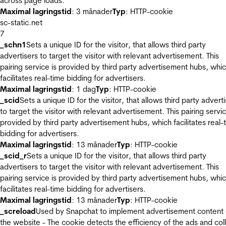
across page loads.
Maximal lagringstid
: 3 månader
Typ
: HTTP-cookie
sc-static.net
7
_schn1
Sets a unique ID for the visitor, that allows third party
advertisers to target the visitor with relevant advertisement. This
pairing service is provided by third party advertisement hubs, whi
facilitates real-time bidding for advertisers.
Maximal lagringstid
: 1 dag
Typ
: HTTP-cookie
_scid
Sets a unique ID for the visitor, that allows third party advert
to target the visitor with relevant advertisement. This pairing servic
provided by third party advertisement hubs, which facilitates real-
bidding for advertisers.
Maximal lagringstid
: 13 månader
Typ
: HTTP-cookie
_scid_r
Sets a unique ID for the visitor, that allows third party
advertisers to target the visitor with relevant advertisement. This
pairing service is provided by third party advertisement hubs, whi
facilitates real-time bidding for advertisers.
Maximal lagringstid
: 13 månader
Typ
: HTTP-cookie
_screload
Used by Snapchat to implement advertisement content
the website - The cookie detects the efficiency of the ads and col