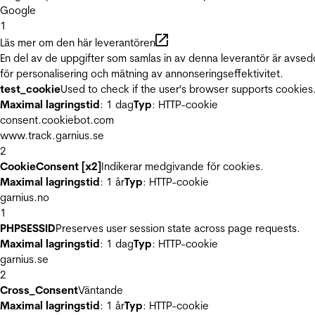
Google
1
Läs mer om den här leverantören
En del av de uppgifter som samlas in av denna leverantör är avse
för personalisering och mätning av annonseringseffektivitet.
test_cookie
Used to check if the user's browser supports cookies
Maximal lagringstid
: 1 dag
Typ
: HTTP-cookie
consent.cookiebot.com
www.track.garnius.se
2
CookieConsent [x2]
Indikerar medgivande för cookies.
Maximal lagringstid
: 1 år
Typ
: HTTP-cookie
garnius.no
1
PHPSESSID
Preserves user session state across page requests.
Maximal lagringstid
: 1 dag
Typ
: HTTP-cookie
garnius.se
2
Cross_Consent
Väntande
Maximal lagringstid
: 1 år
Typ
: HTTP-cookie