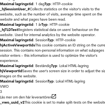
Maximal lagringstid
: 1 dag
Typ
: HTTP-cookie
_hjSessionUser_#
Collects statistics on the visitor's visits to the
website, such as the number of visits, average time spent on the
website and what pages have been read.
Maximal lagringstid
: 1 år
Typ
: HTTP-cookie
_hjTLDTest
Registers statistical data on users' behaviour on the
website. Used for internal analytics by the website operator.
Maximal lagringstid
: Session
Typ
: HTTP-cookie
hjActiveViewportIds
This cookie contains an ID string on the curr
session. This contains non-personal information on what subpages
visitor enters – this information is used to optimize the visitor's
experience.
Maximal lagringstid
: Beständig
Typ
: Lokal HTML-lagring
hjViewportId
Saves the user's screen size in order to adjust the si
images on the website.
Maximal lagringstid
: Session
Typ
: Lokal HTML-lagring
VWO
3
Läs mer om den här leverantören
_vwo_uuid_v2
This cookie is set to make split-tests on the websit