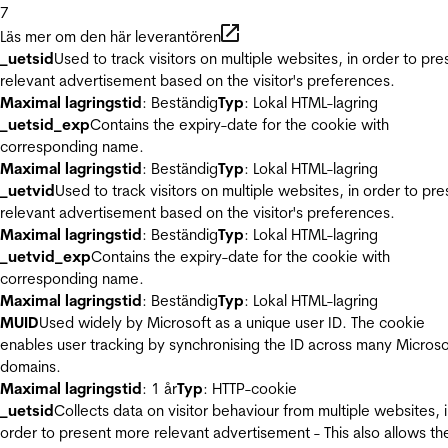
7
Läs mer om den här leverantören
_uetsid
Used to track visitors on multiple websites, in order to pre
relevant advertisement based on the visitor's preferences.
Maximal lagringstid
: Beständig
Typ
: Lokal HTML-lagring
_uetsid_exp
Contains the expiry-date for the cookie with
corresponding name.
Maximal lagringstid
: Beständig
Typ
: Lokal HTML-lagring
_uetvid
Used to track visitors on multiple websites, in order to pre
relevant advertisement based on the visitor's preferences.
Maximal lagringstid
: Beständig
Typ
: Lokal HTML-lagring
_uetvid_exp
Contains the expiry-date for the cookie with
corresponding name.
Maximal lagringstid
: Beständig
Typ
: Lokal HTML-lagring
MUID
Used widely by Microsoft as a unique user ID. The cookie
enables user tracking by synchronising the ID across many Microso
domains.
Maximal lagringstid
: 1 år
Typ
: HTTP-cookie
_uetsid
Collects data on visitor behaviour from multiple websites, 
order to present more relevant advertisement - This also allows th