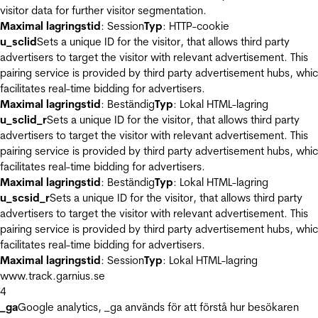
visitor data for further visitor segmentation.
Maximal lagringstid
: Session
Typ
: HTTP-cookie
u_sclid
Sets a unique ID for the visitor, that allows third party
advertisers to target the visitor with relevant advertisement. This
pairing service is provided by third party advertisement hubs, whi
facilitates real-time bidding for advertisers.
Maximal lagringstid
: Beständig
Typ
: Lokal HTML-lagring
u_sclid_r
Sets a unique ID for the visitor, that allows third party
advertisers to target the visitor with relevant advertisement. This
pairing service is provided by third party advertisement hubs, whi
facilitates real-time bidding for advertisers.
Maximal lagringstid
: Beständig
Typ
: Lokal HTML-lagring
u_scsid_r
Sets a unique ID for the visitor, that allows third party
advertisers to target the visitor with relevant advertisement. This
pairing service is provided by third party advertisement hubs, whi
facilitates real-time bidding for advertisers.
Maximal lagringstid
: Session
Typ
: Lokal HTML-lagring
www.track.garnius.se
4
_ga
Google analytics, _ga används för att förstå hur besökaren