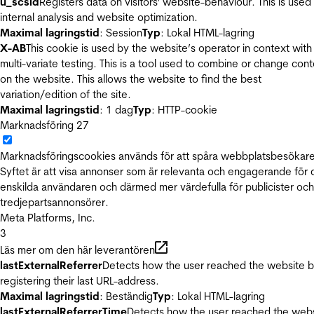
u_scsid
Registers data on visitors' website-behaviour. This is used 
internal analysis and website optimization.
Maximal lagringstid
: Session
Typ
: Lokal HTML-lagring
X-AB
This cookie is used by the website’s operator in context with
multi-variate testing. This is a tool used to combine or change con
on the website. This allows the website to find the best
variation/edition of the site.
Maximal lagringstid
: 1 dag
Typ
: HTTP-cookie
Marknadsföring
27
Marknadsföringscookies används för att spåra webbplatsbesökare
Syftet är att visa annonser som är relevanta och engagerande för
enskilda användaren och därmed mer värdefulla för publicister och
tredjepartsannonsörer.
Meta Platforms, Inc.
3
Läs mer om den här leverantören
lastExternalReferrer
Detects how the user reached the website 
registering their last URL-address.
Maximal lagringstid
: Beständig
Typ
: Lokal HTML-lagring
lastExternalReferrerTime
Detects how the user reached the web