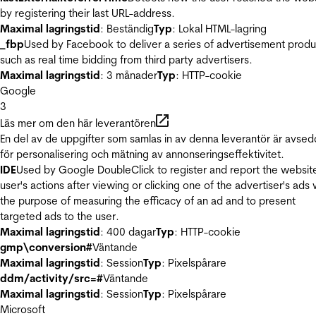
by registering their last URL-address.
Maximal lagringstid
: Beständig
Typ
: Lokal HTML-lagring
_fbp
Used by Facebook to deliver a series of advertisement produ
such as real time bidding from third party advertisers.
Maximal lagringstid
: 3 månader
Typ
: HTTP-cookie
Google
3
Läs mer om den här leverantören
En del av de uppgifter som samlas in av denna leverantör är avse
för personalisering och mätning av annonseringseffektivitet.
IDE
Used by Google DoubleClick to register and report the websit
user's actions after viewing or clicking one of the advertiser's ads 
the purpose of measuring the efficacy of an ad and to present
targeted ads to the user.
Maximal lagringstid
: 400 dagar
Typ
: HTTP-cookie
gmp\conversion#
Väntande
Maximal lagringstid
: Session
Typ
: Pixelspårare
ddm/activity/src=#
Väntande
Maximal lagringstid
: Session
Typ
: Pixelspårare
Microsoft