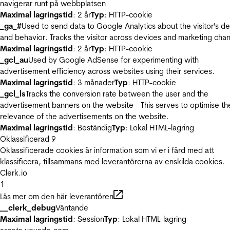
navigerar runt på webbplatsen
Maximal lagringstid
: 2 år
Typ
: HTTP-cookie
_ga_#
Used to send data to Google Analytics about the visitor's d
and behavior. Tracks the visitor across devices and marketing chan
Maximal lagringstid
: 2 år
Typ
: HTTP-cookie
_gcl_au
Used by Google AdSense for experimenting with
advertisement efficiency across websites using their services.
Maximal lagringstid
: 3 månader
Typ
: HTTP-cookie
_gcl_ls
Tracks the conversion rate between the user and the
advertisement banners on the website - This serves to optimise th
relevance of the advertisements on the website.
Maximal lagringstid
: Beständig
Typ
: Lokal HTML-lagring
Oklassificerad
9
Oklassificerade cookies är information som vi er i färd med att
klassificera, tillsammans med leverantörerna av enskilda cookies.
Clerk.io
1
Läs mer om den här leverantören
__clerk_debug
Väntande
Maximal lagringstid
: Session
Typ
: Lokal HTML-lagring