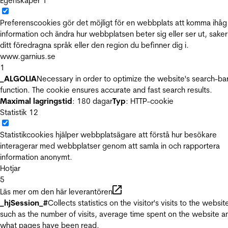
Egenskaper
1
Preferenscookies gör det möjligt för en webbplats att komma ihåg
information och ändra hur webbplatsen beter sig eller ser ut, sake
ditt föredragna språk eller den region du befinner dig i.
www.garnius.se
1
_ALGOLIA
Necessary in order to optimize the website's search-ba
function. The cookie ensures accurate and fast search results.
Maximal lagringstid
: 180 dagar
Typ
: HTTP-cookie
Statistik
12
Statistikcookies hjälper webbplatsägare att förstå hur besökare
interagerar med webbplatser genom att samla in och rapportera
information anonymt.
Hotjar
5
Läs mer om den här leverantören
_hjSession_#
Collects statistics on the visitor's visits to the websit
such as the number of visits, average time spent on the website a
what pages have been read.