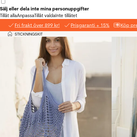
Sälj eller dela inte mina personuppgifter
Tillåt alla
Anpassa
Tillåt valda
Inte tillåtet
Fri frakt över 899 kr!
Prisgaranti + 15%
Köp pre
Hem
STICKNINGSKIT
>