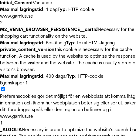
Initial_Consent
Väntande
Maximal lagringstid
: 1 dag
Typ
: HTTP-cookie
www.garnius.se
2
M2_VENIA_BROWSER_PERSISTENCE__cartId
Necessary for the
shopping cart functionality on the website.
Maximal lagringstid
: Beständig
Typ
: Lokal HTML-lagring
private_content_version
This cookie is necessary for the cache
function. A cache is used by the website to optimize the response
between the visitor and the website. The cache is usually stored o
visitor’s browser.
Maximal lagringstid
: 400 dagar
Typ
: HTTP-cookie
Egenskaper
1
Preferenscookies gör det möjligt för en webbplats att komma ihåg
information och ändra hur webbplatsen beter sig eller ser ut, sake
ditt föredragna språk eller den region du befinner dig i.
www.garnius.se
1
_ALGOLIA
Necessary in order to optimize the website's search-ba