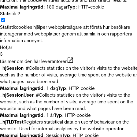
function. The cookie ensures accurate and fast search results.
Maximal lagringstid
: 180 dagar
Typ
: HTTP-cookie
Statistik
9
Statistikcookies hjälper webbplatsägare att förstå hur besökare
interagerar med webbplatser genom att samla in och rapportera
information anonymt.
Hotjar
3
Läs mer om den här leverantören
_hjSession_#
Collects statistics on the visitor's visits to the websit
such as the number of visits, average time spent on the website a
what pages have been read.
Maximal lagringstid
: 1 dag
Typ
: HTTP-cookie
_hjSessionUser_#
Collects statistics on the visitor's visits to the
website, such as the number of visits, average time spent on the
website and what pages have been read.
Maximal lagringstid
: 1 år
Typ
: HTTP-cookie
_hjTLDTest
Registers statistical data on users' behaviour on the
website. Used for internal analytics by the website operator.
Maximal lagringstid
: Session
Typ
: HTTP-cookie