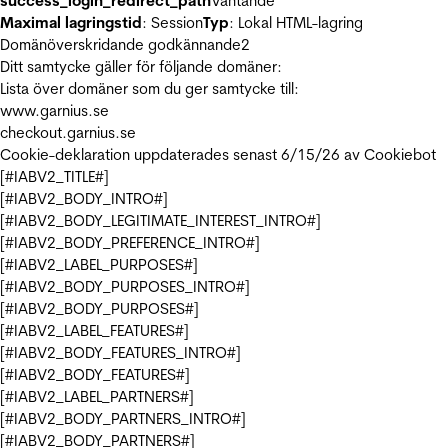
success_login_redirect_path
Väntande
Maximal lagringstid
: Session
Typ
: Lokal HTML-lagring
Domänöverskridande godkännande
2
Ditt samtycke gäller för följande domäner:
Lista över domäner som du ger samtycke till:
www.garnius.se
checkout.garnius.se
Cookie-deklaration uppdaterades senast 6/15/26 av
Cookiebot
[#IABV2_TITLE#]
[#IABV2_BODY_INTRO#]
[#IABV2_BODY_LEGITIMATE_INTEREST_INTRO#]
[#IABV2_BODY_PREFERENCE_INTRO#]
[#IABV2_LABEL_PURPOSES#]
[#IABV2_BODY_PURPOSES_INTRO#]
[#IABV2_BODY_PURPOSES#]
[#IABV2_LABEL_FEATURES#]
[#IABV2_BODY_FEATURES_INTRO#]
[#IABV2_BODY_FEATURES#]
[#IABV2_LABEL_PARTNERS#]
[#IABV2_BODY_PARTNERS_INTRO#]
[#IABV2_BODY_PARTNERS#]