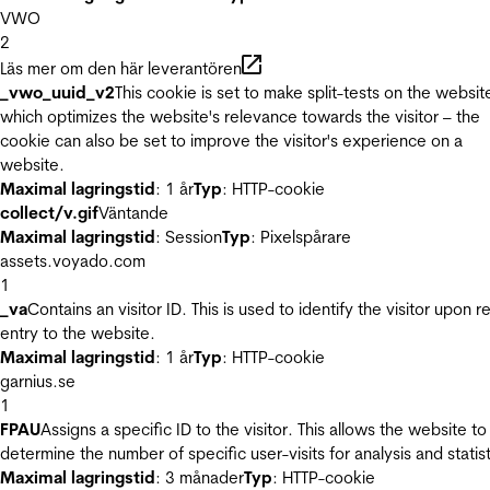
VWO
2
Läs mer om den här leverantören
_vwo_uuid_v2
This cookie is set to make split-tests on the websit
which optimizes the website's relevance towards the visitor – the
cookie can also be set to improve the visitor's experience on a
website.
Maximal lagringstid
: 1 år
Typ
: HTTP-cookie
collect/v.gif
Väntande
Maximal lagringstid
: Session
Typ
: Pixelspårare
assets.voyado.com
1
_va
Contains an visitor ID. This is used to identify the visitor upon r
entry to the website.
Maximal lagringstid
: 1 år
Typ
: HTTP-cookie
garnius.se
1
FPAU
Assigns a specific ID to the visitor. This allows the website to
determine the number of specific user-visits for analysis and statist
Maximal lagringstid
: 3 månader
Typ
: HTTP-cookie