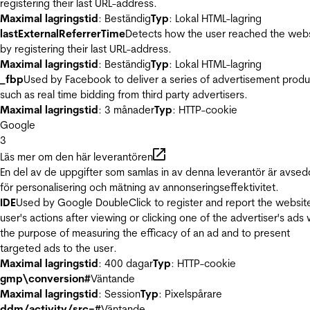
registering their last URL-address.
Maximal lagringstid
: Beständig
Typ
: Lokal HTML-lagring
lastExternalReferrerTime
Detects how the user reached the web
by registering their last URL-address.
Maximal lagringstid
: Beständig
Typ
: Lokal HTML-lagring
_fbp
Used by Facebook to deliver a series of advertisement produ
such as real time bidding from third party advertisers.
Maximal lagringstid
: 3 månader
Typ
: HTTP-cookie
Google
3
Läs mer om den här leverantören
En del av de uppgifter som samlas in av denna leverantör är avse
för personalisering och mätning av annonseringseffektivitet.
IDE
Used by Google DoubleClick to register and report the websit
user's actions after viewing or clicking one of the advertiser's ads 
the purpose of measuring the efficacy of an ad and to present
targeted ads to the user.
Maximal lagringstid
: 400 dagar
Typ
: HTTP-cookie
gmp\conversion#
Väntande
Maximal lagringstid
: Session
Typ
: Pixelspårare
ddm/activity/src=#
Väntande