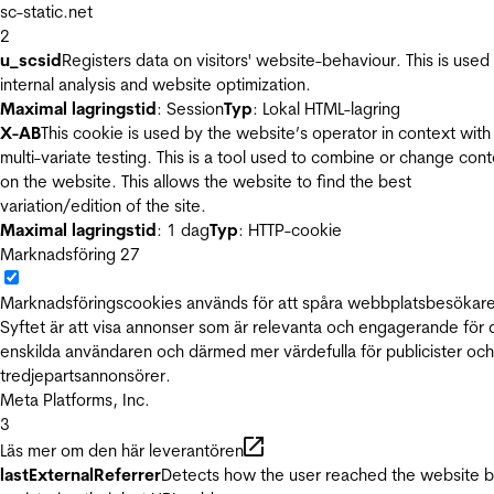
sc-static.net
2
u_scsid
Registers data on visitors' website-behaviour. This is used 
internal analysis and website optimization.
Maximal lagringstid
: Session
Typ
: Lokal HTML-lagring
X-AB
This cookie is used by the website’s operator in context with
multi-variate testing. This is a tool used to combine or change con
on the website. This allows the website to find the best
variation/edition of the site.
Maximal lagringstid
: 1 dag
Typ
: HTTP-cookie
Marknadsföring
27
Marknadsföringscookies används för att spåra webbplatsbesökare
Syftet är att visa annonser som är relevanta och engagerande för
enskilda användaren och därmed mer värdefulla för publicister och
tredjepartsannonsörer.
Meta Platforms, Inc.
3
Läs mer om den här leverantören
lastExternalReferrer
Detects how the user reached the website 