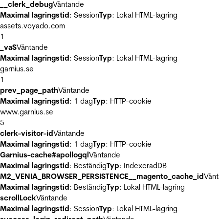
__clerk_debug
Väntande
Maximal lagringstid
: Session
Typ
: Lokal HTML-lagring
assets.voyado.com
1
_vaS
Väntande
Maximal lagringstid
: Session
Typ
: Lokal HTML-lagring
garnius.se
1
prev_page_path
Väntande
Maximal lagringstid
: 1 dag
Typ
: HTTP-cookie
www.garnius.se
5
clerk-visitor-id
Väntande
Maximal lagringstid
: 1 dag
Typ
: HTTP-cookie
Garnius-cache#apollogql
Väntande
Maximal lagringstid
: Beständig
Typ
: IndexeradDB
M2_VENIA_BROWSER_PERSISTENCE__magento_cache_id
Vän
Maximal lagringstid
: Beständig
Typ
: Lokal HTML-lagring
scrollLock
Väntande
Maximal lagringstid
: Session
Typ
: Lokal HTML-lagring