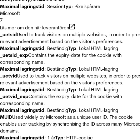
Maximal lagringstid
: Session
Typ
: Pixelspårare
Microsoft
7
Läs mer om den här leverantören
_uetsid
Used to track visitors on multiple websites, in order to pre
relevant advertisement based on the visitor's preferences.
Maximal lagringstid
: Beständig
Typ
: Lokal HTML-lagring
_uetsid_exp
Contains the expiry-date for the cookie with
corresponding name.
Maximal lagringstid
: Beständig
Typ
: Lokal HTML-lagring
_uetvid
Used to track visitors on multiple websites, in order to pre
relevant advertisement based on the visitor's preferences.
Maximal lagringstid
: Beständig
Typ
: Lokal HTML-lagring
_uetvid_exp
Contains the expiry-date for the cookie with
corresponding name.
Maximal lagringstid
: Beständig
Typ
: Lokal HTML-lagring
MUID
Used widely by Microsoft as a unique user ID. The cookie
enables user tracking by synchronising the ID across many Microso
domains.
Maximal lagringstid
: 1 år
Typ
: HTTP-cookie