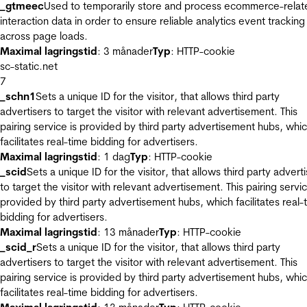
_gtmeec
Used to temporarily store and process ecommerce-relat
interaction data in order to ensure reliable analytics event tracking
across page loads.
Maximal lagringstid
: 3 månader
Typ
: HTTP-cookie
sc-static.net
7
_schn1
Sets a unique ID for the visitor, that allows third party
advertisers to target the visitor with relevant advertisement. This
pairing service is provided by third party advertisement hubs, whi
facilitates real-time bidding for advertisers.
Maximal lagringstid
: 1 dag
Typ
: HTTP-cookie
_scid
Sets a unique ID for the visitor, that allows third party advert
to target the visitor with relevant advertisement. This pairing servic
provided by third party advertisement hubs, which facilitates real-
bidding for advertisers.
Maximal lagringstid
: 13 månader
Typ
: HTTP-cookie
_scid_r
Sets a unique ID for the visitor, that allows third party
advertisers to target the visitor with relevant advertisement. This
pairing service is provided by third party advertisement hubs, whi
facilitates real-time bidding for advertisers.