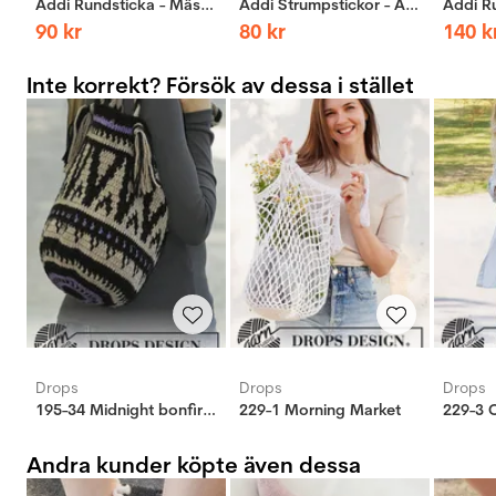
Addi Rundsticka - Mässing
Addi Strumpstickor - Aluminium
90
kr
80
kr
140
k
Inte korrekt? Försök av dessa i stället
Drops
Drops
Drops
195-34 Midnight bonfires
229-1 Morning Market
Andra kunder köpte även dessa