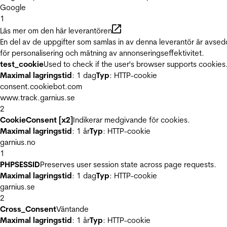
Google
1
Läs mer om den här leverantören
En del av de uppgifter som samlas in av denna leverantör är avse
för personalisering och mätning av annonseringseffektivitet.
test_cookie
Used to check if the user's browser supports cookies
Maximal lagringstid
: 1 dag
Typ
: HTTP-cookie
consent.cookiebot.com
www.track.garnius.se
2
CookieConsent [x2]
Indikerar medgivande för cookies.
Maximal lagringstid
: 1 år
Typ
: HTTP-cookie
garnius.no
1
PHPSESSID
Preserves user session state across page requests.
Maximal lagringstid
: 1 dag
Typ
: HTTP-cookie
garnius.se
2
Cross_Consent
Väntande
Maximal lagringstid
: 1 år
Typ
: HTTP-cookie