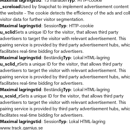
Maximal lagringstid
: 13 månader
Typ
: HTTP-cookie
_screload
Used by Snapchat to implement advertisement content
the website - The cookie detects the efficiency of the ads and col
visitor data for further visitor segmentation.
Maximal lagringstid
: Session
Typ
: HTTP-cookie
u_sclid
Sets a unique ID for the visitor, that allows third party
advertisers to target the visitor with relevant advertisement. This
pairing service is provided by third party advertisement hubs, whi
facilitates real-time bidding for advertisers.
Maximal lagringstid
: Beständig
Typ
: Lokal HTML-lagring
u_sclid_r
Sets a unique ID for the visitor, that allows third party
advertisers to target the visitor with relevant advertisement. This
pairing service is provided by third party advertisement hubs, whi
facilitates real-time bidding for advertisers.
Maximal lagringstid
: Beständig
Typ
: Lokal HTML-lagring
u_scsid_r
Sets a unique ID for the visitor, that allows third party
advertisers to target the visitor with relevant advertisement. This
pairing service is provided by third party advertisement hubs, whi
facilitates real-time bidding for advertisers.
Maximal lagringstid
: Session
Typ
: Lokal HTML-lagring
www.track.garnius.se