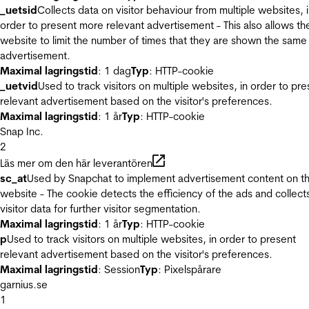
_uetsid
Collects data on visitor behaviour from multiple websites, 
order to present more relevant advertisement - This also allows th
website to limit the number of times that they are shown the same
advertisement.
Maximal lagringstid
: 1 dag
Typ
: HTTP-cookie
_uetvid
Used to track visitors on multiple websites, in order to pre
relevant advertisement based on the visitor's preferences.
Maximal lagringstid
: 1 år
Typ
: HTTP-cookie
Snap Inc.
2
Läs mer om den här leverantören
sc_at
Used by Snapchat to implement advertisement content on t
website - The cookie detects the efficiency of the ads and collect
visitor data for further visitor segmentation.
Maximal lagringstid
: 1 år
Typ
: HTTP-cookie
p
Used to track visitors on multiple websites, in order to present
relevant advertisement based on the visitor's preferences.
Maximal lagringstid
: Session
Typ
: Pixelspårare
garnius.se
1