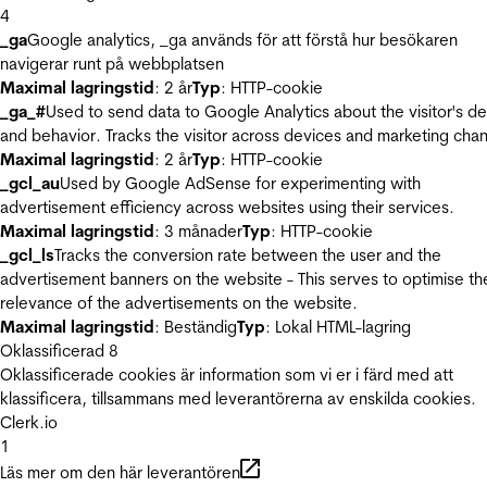
4
_ga
Google analytics, _ga används för att förstå hur besökaren
navigerar runt på webbplatsen
Maximal lagringstid
: 2 år
Typ
: HTTP-cookie
_ga_#
Used to send data to Google Analytics about the visitor's d
and behavior. Tracks the visitor across devices and marketing chan
Maximal lagringstid
: 2 år
Typ
: HTTP-cookie
_gcl_au
Used by Google AdSense for experimenting with
advertisement efficiency across websites using their services.
Maximal lagringstid
: 3 månader
Typ
: HTTP-cookie
_gcl_ls
Tracks the conversion rate between the user and the
advertisement banners on the website - This serves to optimise th
relevance of the advertisements on the website.
Maximal lagringstid
: Beständig
Typ
: Lokal HTML-lagring
Oklassificerad
8
Oklassificerade cookies är information som vi er i färd med att
klassificera, tillsammans med leverantörerna av enskilda cookies.
Clerk.io
1
Läs mer om den här leverantören