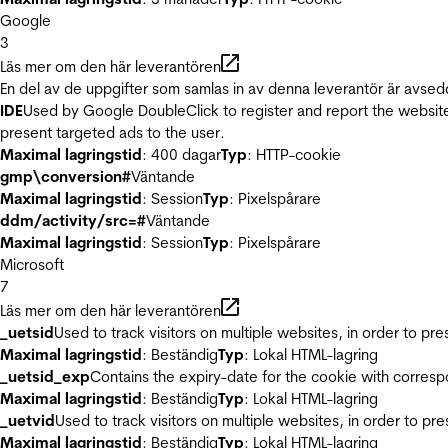
Google
3
Läs mer om den här leverantören
En del av de uppgifter som samlas in av denna leverantör är avsed
IDE
Used by Google DoubleClick to register and report the website u
present targeted ads to the user.
Maximal lagringstid
: 400 dagar
Typ
: HTTP-cookie
gmp\conversion#
Väntande
Maximal lagringstid
: Session
Typ
: Pixelspårare
ddm/activity/src=#
Väntande
Maximal lagringstid
: Session
Typ
: Pixelspårare
Microsoft
7
Läs mer om den här leverantören
_uetsid
Used to track visitors on multiple websites, in order to pr
Maximal lagringstid
: Beständig
Typ
: Lokal HTML-lagring
_uetsid_exp
Contains the expiry-date for the cookie with corres
Maximal lagringstid
: Beständig
Typ
: Lokal HTML-lagring
_uetvid
Used to track visitors on multiple websites, in order to pr
Maximal lagringstid
: Beständig
Typ
: Lokal HTML-lagring