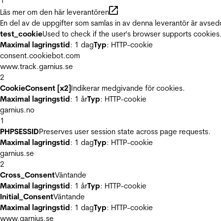
1
Läs mer om den här leverantören
En del av de uppgifter som samlas in av denna leverantör är avsed
test_cookie
Used to check if the user's browser supports cookies
Maximal lagringstid
: 1 dag
Typ
: HTTP-cookie
consent.cookiebot.com
www.track.garnius.se
2
CookieConsent [x2]
Indikerar medgivande för cookies.
Maximal lagringstid
: 1 år
Typ
: HTTP-cookie
garnius.no
1
PHPSESSID
Preserves user session state across page requests.
Maximal lagringstid
: 1 dag
Typ
: HTTP-cookie
garnius.se
2
Cross_Consent
Väntande
Maximal lagringstid
: 1 år
Typ
: HTTP-cookie
Initial_Consent
Väntande
Maximal lagringstid
: 1 dag
Typ
: HTTP-cookie
www.garnius.se