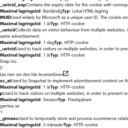
_uetvid_exp
Contains the expiry-date for the cookie with corres
Maximal lagringstid
: Beständig
Typ
: Lokal HTML-lagring
MUID
Used widely by Microsoft as a unique user ID. The cookie en
Maximal lagringstid
: 1 år
Typ
: HTTP-cookie
_uetsid
Collects data on visitor behaviour from multiple websites, 
same advertisement.
Maximal lagringstid
: 1 dag
Typ
: HTTP-cookie
_uetvid
Used to track visitors on multiple websites, in order to pr
Maximal lagringstid
: 1 år
Typ
: HTTP-cookie
Snap Inc.
2
Läs mer om den här leverantören
sc_at
Used by Snapchat to implement advertisement content on the w
Maximal lagringstid
: 1 år
Typ
: HTTP-cookie
p
Used to track visitors on multiple websites, in order to present 
Maximal lagringstid
: Session
Typ
: Pixelspårare
garnius.se
1
_gtmeec
Used to temporarily store and process ecommerce-related 
Maximal lagringstid
: 3 månader
Typ
: HTTP-cookie