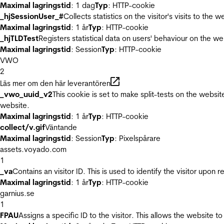
Maximal lagringstid
: 1 dag
Typ
: HTTP-cookie
_hjSessionUser_#
Collects statistics on the visitor's visits to t
Maximal lagringstid
: 1 år
Typ
: HTTP-cookie
_hjTLDTest
Registers statistical data on users' behaviour on the we
Maximal lagringstid
: Session
Typ
: HTTP-cookie
VWO
2
Läs mer om den här leverantören
_vwo_uuid_v2
This cookie is set to make split-tests on the websi
website.
Maximal lagringstid
: 1 år
Typ
: HTTP-cookie
collect/v.gif
Väntande
Maximal lagringstid
: Session
Typ
: Pixelspårare
assets.voyado.com
1
_va
Contains an visitor ID. This is used to identify the visitor upon 
Maximal lagringstid
: 1 år
Typ
: HTTP-cookie
garnius.se
1
FPAU
Assigns a specific ID to the visitor. This allows the website to