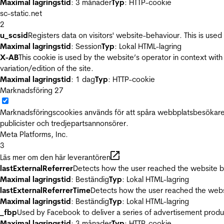
Maximal lagringstid
: 3 månader
Typ
: HTTP-cookie
sc-static.net
2
u_scsid
Registers data on visitors' website-behaviour. This is used 
Maximal lagringstid
: Session
Typ
: Lokal HTML-lagring
X-AB
This cookie is used by the website’s operator in context with 
variation/edition of the site.
Maximal lagringstid
: 1 dag
Typ
: HTTP-cookie
Marknadsföring
27
Marknadsföringscookies används för att spåra webbplatsbesökare.
publicister och tredjepartsannonsörer.
Meta Platforms, Inc.
3
Läs mer om den här leverantören
lastExternalReferrer
Detects how the user reached the website by 
Maximal lagringstid
: Beständig
Typ
: Lokal HTML-lagring
lastExternalReferrerTime
Detects how the user reached the websi
Maximal lagringstid
: Beständig
Typ
: Lokal HTML-lagring
_fbp
Used by Facebook to deliver a series of advertisement product
Maximal lagringstid
: 3 månader
Typ
: HTTP-cookie