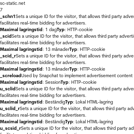
sc-static.net
7
_schn1
Sets a unique ID for the visitor, that allows third party adv
facilitates real-time bidding for advertisers.
Maximal lagringstid
: 1 dag
Typ
: HTTP-cookie
_scid
Sets a unique ID for the visitor, that allows third party adver
facilitates real-time bidding for advertisers.
Maximal lagringstid
: 13 månader
Typ
: HTTP-cookie
_scid_r
Sets a unique ID for the visitor, that allows third party adv
facilitates real-time bidding for advertisers.
Maximal lagringstid
: 13 månader
Typ
: HTTP-cookie
_screload
Used by Snapchat to implement advertisement content on 
Maximal lagringstid
: Session
Typ
: HTTP-cookie
u_sclid
Sets a unique ID for the visitor, that allows third party adv
facilitates real-time bidding for advertisers.
Maximal lagringstid
: Beständig
Typ
: Lokal HTML-lagring
u_sclid_r
Sets a unique ID for the visitor, that allows third party a
facilitates real-time bidding for advertisers.
Maximal lagringstid
: Beständig
Typ
: Lokal HTML-lagring
u_scsid_r
Sets a unique ID for the visitor, that allows third party 