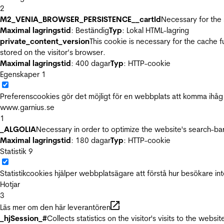
2
M2_VENIA_BROWSER_PERSISTENCE__cartId
Necessary for the 
Maximal lagringstid
: Beständig
Typ
: Lokal HTML-lagring
private_content_version
This cookie is necessary for the cache 
stored on the visitor’s browser.
Maximal lagringstid
: 400 dagar
Typ
: HTTP-cookie
Egenskaper
1
Preferenscookies gör det möjligt för en webbplats att komma ihåg i
www.garnius.se
1
_ALGOLIA
Necessary in order to optimize the website's search-bar
Maximal lagringstid
: 180 dagar
Typ
: HTTP-cookie
Statistik
9
Statistikcookies hjälper webbplatsägare att förstå hur besökare 
Hotjar
3
Läs mer om den här leverantören
_hjSession_#
Collects statistics on the visitor's visits to the we