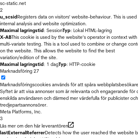
sc-static.net
2
u_scsid
Registers data on visitors' website-behaviour. This is used 
internal analysis and website optimization.
Maximal lagringstid
: Session
Typ
: Lokal HTML-lagring
X-AB
This cookie is used by the website’s operator in context with
multi-variate testing. This is a tool used to combine or change con
on the website. This allows the website to find the best
variation/edition of the site.
Maximal lagringstid
: 1 dag
Typ
: HTTP-cookie
Marknadsföring
27
Marknadsföringscookies används för att spåra webbplatsbesökare
Syftet är att visa annonser som är relevanta och engagerande för
enskilda användaren och därmed mer värdefulla för publicister och
tredjepartsannonsörer.
Meta Platforms, Inc.
3
Läs mer om den här leverantören
lastExternalReferrer
Detects how the user reached the website 