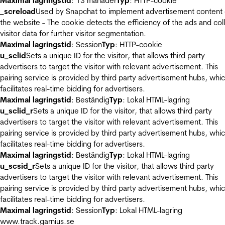
Maximal lagringstid
: 13 månader
Typ
: HTTP-cookie
_screload
Used by Snapchat to implement advertisement content
the website - The cookie detects the efficiency of the ads and col
visitor data for further visitor segmentation.
Maximal lagringstid
: Session
Typ
: HTTP-cookie
u_sclid
Sets a unique ID for the visitor, that allows third party
advertisers to target the visitor with relevant advertisement. This
pairing service is provided by third party advertisement hubs, whi
facilitates real-time bidding for advertisers.
Maximal lagringstid
: Beständig
Typ
: Lokal HTML-lagring
u_sclid_r
Sets a unique ID for the visitor, that allows third party
advertisers to target the visitor with relevant advertisement. This
pairing service is provided by third party advertisement hubs, whi
facilitates real-time bidding for advertisers.
Maximal lagringstid
: Beständig
Typ
: Lokal HTML-lagring
u_scsid_r
Sets a unique ID for the visitor, that allows third party
advertisers to target the visitor with relevant advertisement. This
pairing service is provided by third party advertisement hubs, whi
facilitates real-time bidding for advertisers.
Maximal lagringstid
: Session
Typ
: Lokal HTML-lagring
www.track.garnius.se