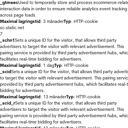
_gtmeec
Used to temporarily store and process ecommerce-relat
interaction data in order to ensure reliable analytics event tracking
across page loads.
Maximal lagringstid
: 3 månader
Typ
: HTTP-cookie
sc-static.net
7
_schn1
Sets a unique ID for the visitor, that allows third party
advertisers to target the visitor with relevant advertisement. This
pairing service is provided by third party advertisement hubs, whi
facilitates real-time bidding for advertisers.
Maximal lagringstid
: 1 dag
Typ
: HTTP-cookie
_scid
Sets a unique ID for the visitor, that allows third party advert
to target the visitor with relevant advertisement. This pairing servic
provided by third party advertisement hubs, which facilitates real-
bidding for advertisers.
Maximal lagringstid
: 13 månader
Typ
: HTTP-cookie
_scid_r
Sets a unique ID for the visitor, that allows third party
advertisers to target the visitor with relevant advertisement. This
pairing service is provided by third party advertisement hubs, whi
facilitates real-time bidding for advertisers.