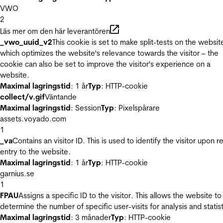
VWO
2
Läs mer om den här leverantören
_vwo_uuid_v2
This cookie is set to make split-tests on the websit
which optimizes the website's relevance towards the visitor – the
cookie can also be set to improve the visitor's experience on a
website.
Maximal lagringstid
: 1 år
Typ
: HTTP-cookie
collect/v.gif
Väntande
Maximal lagringstid
: Session
Typ
: Pixelspårare
assets.voyado.com
1
_va
Contains an visitor ID. This is used to identify the visitor upon r
entry to the website.
Maximal lagringstid
: 1 år
Typ
: HTTP-cookie
garnius.se
1
FPAU
Assigns a specific ID to the visitor. This allows the website to
determine the number of specific user-visits for analysis and statist
Maximal lagringstid
: 3 månader
Typ
: HTTP-cookie