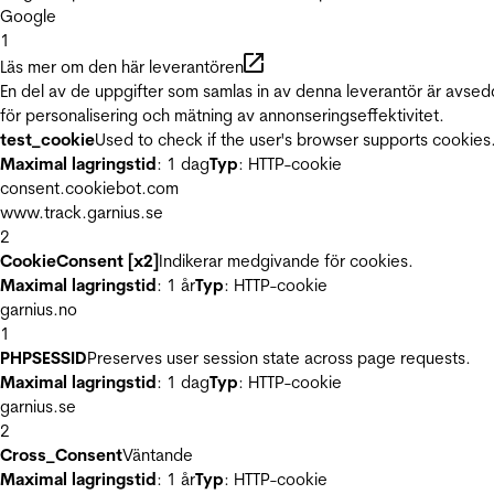
Google
1
Läs mer om den här leverantören
En del av de uppgifter som samlas in av denna leverantör är avse
för personalisering och mätning av annonseringseffektivitet.
test_cookie
Used to check if the user's browser supports cookies
Maximal lagringstid
: 1 dag
Typ
: HTTP-cookie
consent.cookiebot.com
www.track.garnius.se
2
CookieConsent [x2]
Indikerar medgivande för cookies.
Maximal lagringstid
: 1 år
Typ
: HTTP-cookie
garnius.no
1
PHPSESSID
Preserves user session state across page requests.
Maximal lagringstid
: 1 dag
Typ
: HTTP-cookie
garnius.se
2
Cross_Consent
Väntande
Maximal lagringstid
: 1 år
Typ
: HTTP-cookie