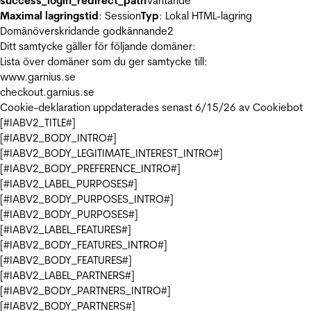
success_login_redirect_path
Väntande
Maximal lagringstid
: Session
Typ
: Lokal HTML-lagring
Domänöverskridande godkännande
2
Ditt samtycke gäller för följande domäner:
Lista över domäner som du ger samtycke till:
www.garnius.se
checkout.garnius.se
Cookie-deklaration uppdaterades senast 6/15/26 av
Cookiebot
[#IABV2_TITLE#]
[#IABV2_BODY_INTRO#]
[#IABV2_BODY_LEGITIMATE_INTEREST_INTRO#]
[#IABV2_BODY_PREFERENCE_INTRO#]
[#IABV2_LABEL_PURPOSES#]
[#IABV2_BODY_PURPOSES_INTRO#]
[#IABV2_BODY_PURPOSES#]
[#IABV2_LABEL_FEATURES#]
[#IABV2_BODY_FEATURES_INTRO#]
[#IABV2_BODY_FEATURES#]
[#IABV2_LABEL_PARTNERS#]
[#IABV2_BODY_PARTNERS_INTRO#]
[#IABV2_BODY_PARTNERS#]