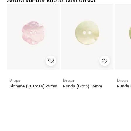
Andra kunder köpte även dessa
Drops
Drops
Drops
Blomma (Ljusrosa) 25mm
Runda (Grön) 15mm
Runda 