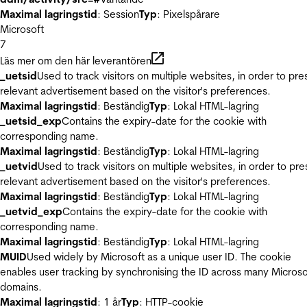
Maximal lagringstid
: Session
Typ
: Pixelspårare
Microsoft
7
Läs mer om den här leverantören
_uetsid
Used to track visitors on multiple websites, in order to pre
relevant advertisement based on the visitor's preferences.
Maximal lagringstid
: Beständig
Typ
: Lokal HTML-lagring
_uetsid_exp
Contains the expiry-date for the cookie with
corresponding name.
Maximal lagringstid
: Beständig
Typ
: Lokal HTML-lagring
_uetvid
Used to track visitors on multiple websites, in order to pre
relevant advertisement based on the visitor's preferences.
Maximal lagringstid
: Beständig
Typ
: Lokal HTML-lagring
_uetvid_exp
Contains the expiry-date for the cookie with
corresponding name.
Maximal lagringstid
: Beständig
Typ
: Lokal HTML-lagring
MUID
Used widely by Microsoft as a unique user ID. The cookie
enables user tracking by synchronising the ID across many Microso
domains.
Maximal lagringstid
: 1 år
Typ
: HTTP-cookie