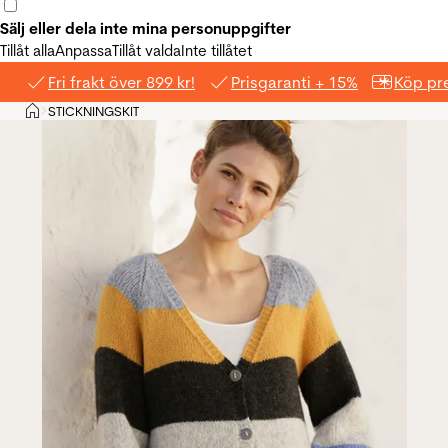
Sälj eller dela inte mina personuppgifter
Tillåt alla
Anpassa
Tillåt valda
Inte tillåtet
Fri frakt över 899 kr!
Prisgaranti + 15%
Köp pre
Hem
STICKNINGSKIT
>