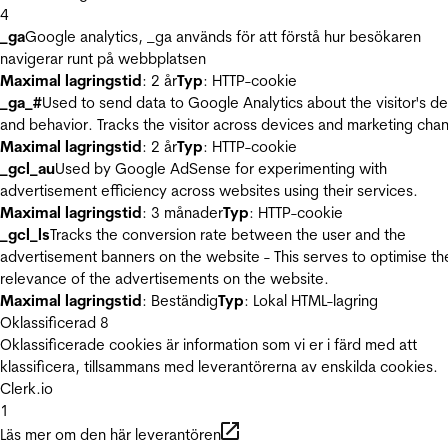
4
_ga
Google analytics, _ga används för att förstå hur besökaren
navigerar runt på webbplatsen
Maximal lagringstid
: 2 år
Typ
: HTTP-cookie
_ga_#
Used to send data to Google Analytics about the visitor's d
and behavior. Tracks the visitor across devices and marketing chan
Maximal lagringstid
: 2 år
Typ
: HTTP-cookie
_gcl_au
Used by Google AdSense for experimenting with
advertisement efficiency across websites using their services.
Maximal lagringstid
: 3 månader
Typ
: HTTP-cookie
_gcl_ls
Tracks the conversion rate between the user and the
advertisement banners on the website - This serves to optimise th
relevance of the advertisements on the website.
Maximal lagringstid
: Beständig
Typ
: Lokal HTML-lagring
Oklassificerad
8
Oklassificerade cookies är information som vi er i färd med att
klassificera, tillsammans med leverantörerna av enskilda cookies.
Clerk.io
1
Läs mer om den här leverantören