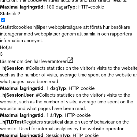
function. The cookie ensures accurate and fast search results.
Maximal lagringstid
: 180 dagar
Typ
: HTTP-cookie
Statistik
9
Statistikcookies hjälper webbplatsägare att förstå hur besökare
interagerar med webbplatser genom att samla in och rapportera
information anonymt.
Hotjar
3
Läs mer om den här leverantören
_hjSession_#
Collects statistics on the visitor's visits to the websit
such as the number of visits, average time spent on the website a
what pages have been read.
Maximal lagringstid
: 1 dag
Typ
: HTTP-cookie
_hjSessionUser_#
Collects statistics on the visitor's visits to the
website, such as the number of visits, average time spent on the
website and what pages have been read.
Maximal lagringstid
: 1 år
Typ
: HTTP-cookie
_hjTLDTest
Registers statistical data on users' behaviour on the
website. Used for internal analytics by the website operator.
Maximal lagringstid
: Session
Typ
: HTTP-cookie