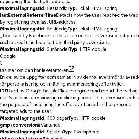
registering their last URL-address.
Maximal lagringstid
: Beständig
Typ
: Lokal HTML-lagring
lastExternalReferrerTime
Detects how the user reached the web
by registering their last URL-address.
Maximal lagringstid
: Beständig
Typ
: Lokal HTML-lagring
_fbp
Used by Facebook to deliver a series of advertisement produ
such as real time bidding from third party advertisers.
Maximal lagringstid
: 3 månader
Typ
: HTTP-cookie
Google
3
Läs mer om den här leverantören
En del av de uppgifter som samlas in av denna leverantör är avse
för personalisering och mätning av annonseringseffektivitet.
IDE
Used by Google DoubleClick to register and report the websit
user's actions after viewing or clicking one of the advertiser's ads 
the purpose of measuring the efficacy of an ad and to present
targeted ads to the user.
Maximal lagringstid
: 400 dagar
Typ
: HTTP-cookie
gmp\conversion#
Väntande
Maximal lagringstid
: Session
Typ
: Pixelspårare
ddm/activity/src=#
Väntande