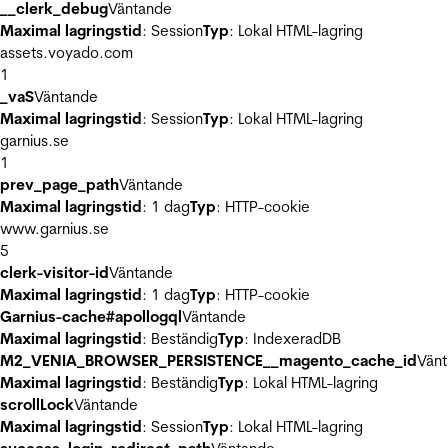
__clerk_debug
Väntande
Maximal lagringstid
: Session
Typ
: Lokal HTML-lagring
assets.voyado.com
1
_vaS
Väntande
Maximal lagringstid
: Session
Typ
: Lokal HTML-lagring
garnius.se
1
prev_page_path
Väntande
Maximal lagringstid
: 1 dag
Typ
: HTTP-cookie
www.garnius.se
5
clerk-visitor-id
Väntande
Maximal lagringstid
: 1 dag
Typ
: HTTP-cookie
Garnius-cache#apollogql
Väntande
Maximal lagringstid
: Beständig
Typ
: IndexeradDB
M2_VENIA_BROWSER_PERSISTENCE__magento_cache_id
Vän
Maximal lagringstid
: Beständig
Typ
: Lokal HTML-lagring
scrollLock
Väntande
Maximal lagringstid
: Session
Typ
: Lokal HTML-lagring