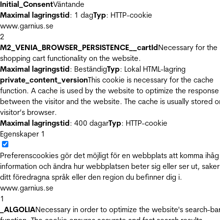
Initial_Consent
Väntande
Maximal lagringstid
: 1 dag
Typ
: HTTP-cookie
www.garnius.se
2
M2_VENIA_BROWSER_PERSISTENCE__cartId
Necessary for the
shopping cart functionality on the website.
Maximal lagringstid
: Beständig
Typ
: Lokal HTML-lagring
private_content_version
This cookie is necessary for the cache
function. A cache is used by the website to optimize the response
between the visitor and the website. The cache is usually stored o
visitor’s browser.
Maximal lagringstid
: 400 dagar
Typ
: HTTP-cookie
Egenskaper
1
Preferenscookies gör det möjligt för en webbplats att komma ihåg
information och ändra hur webbplatsen beter sig eller ser ut, sake
ditt föredragna språk eller den region du befinner dig i.
www.garnius.se
1
_ALGOLIA
Necessary in order to optimize the website's search-ba