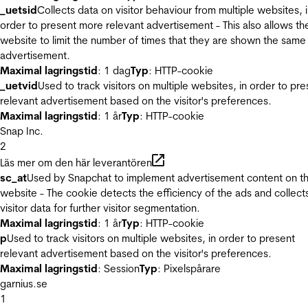
_uetsid
Collects data on visitor behaviour from multiple websites, 
order to present more relevant advertisement - This also allows th
website to limit the number of times that they are shown the same
advertisement.
Maximal lagringstid
: 1 dag
Typ
: HTTP-cookie
_uetvid
Used to track visitors on multiple websites, in order to pre
relevant advertisement based on the visitor's preferences.
Maximal lagringstid
: 1 år
Typ
: HTTP-cookie
Snap Inc.
2
Läs mer om den här leverantören
sc_at
Used by Snapchat to implement advertisement content on t
website - The cookie detects the efficiency of the ads and collect
visitor data for further visitor segmentation.
Maximal lagringstid
: 1 år
Typ
: HTTP-cookie
p
Used to track visitors on multiple websites, in order to present
relevant advertisement based on the visitor's preferences.
Maximal lagringstid
: Session
Typ
: Pixelspårare
garnius.se
1