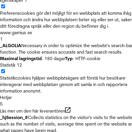
Egenskaper
1
Preferenscookies gör det möjligt för en webbplats att komma ihåg
information och ändra hur webbplatsen beter sig eller ser ut, sake
ditt föredragna språk eller den region du befinner dig i.
www.garnius.se
1
_ALGOLIA
Necessary in order to optimize the website's search-ba
function. The cookie ensures accurate and fast search results.
Maximal lagringstid
: 180 dagar
Typ
: HTTP-cookie
Statistik
12
Statistikcookies hjälper webbplatsägare att förstå hur besökare
interagerar med webbplatser genom att samla in och rapportera
information anonymt.
Hotjar
5
Läs mer om den här leverantören
_hjSession_#
Collects statistics on the visitor's visits to the websit
such as the number of visits, average time spent on the website a
what pages have been read.