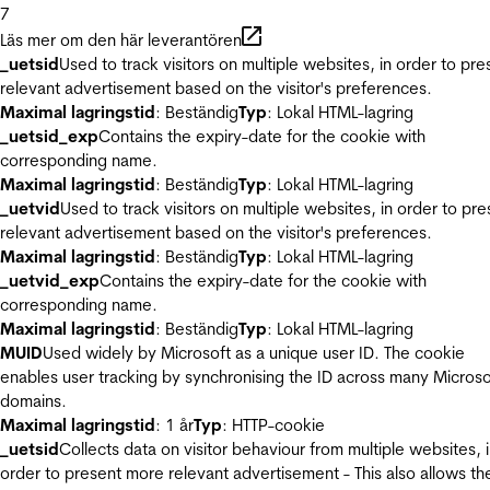
7
Läs mer om den här leverantören
_uetsid
Used to track visitors on multiple websites, in order to pre
relevant advertisement based on the visitor's preferences.
Maximal lagringstid
: Beständig
Typ
: Lokal HTML-lagring
_uetsid_exp
Contains the expiry-date for the cookie with
corresponding name.
Maximal lagringstid
: Beständig
Typ
: Lokal HTML-lagring
_uetvid
Used to track visitors on multiple websites, in order to pre
relevant advertisement based on the visitor's preferences.
Maximal lagringstid
: Beständig
Typ
: Lokal HTML-lagring
_uetvid_exp
Contains the expiry-date for the cookie with
corresponding name.
Maximal lagringstid
: Beständig
Typ
: Lokal HTML-lagring
MUID
Used widely by Microsoft as a unique user ID. The cookie
enables user tracking by synchronising the ID across many Microso
domains.
Maximal lagringstid
: 1 år
Typ
: HTTP-cookie
_uetsid
Collects data on visitor behaviour from multiple websites, 
order to present more relevant advertisement - This also allows th