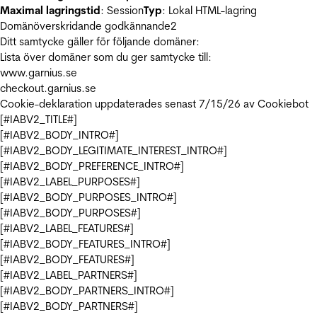
Maximal lagringstid
: Session
Typ
: Lokal HTML-lagring
Domänöverskridande godkännande
2
Ditt samtycke gäller för följande domäner:
Lista över domäner som du ger samtycke till:
www.garnius.se
checkout.garnius.se
Cookie-deklaration uppdaterades senast 7/15/26 av
Cookiebot
[#IABV2_TITLE#]
[#IABV2_BODY_INTRO#]
[#IABV2_BODY_LEGITIMATE_INTEREST_INTRO#]
[#IABV2_BODY_PREFERENCE_INTRO#]
[#IABV2_LABEL_PURPOSES#]
[#IABV2_BODY_PURPOSES_INTRO#]
[#IABV2_BODY_PURPOSES#]
[#IABV2_LABEL_FEATURES#]
[#IABV2_BODY_FEATURES_INTRO#]
[#IABV2_BODY_FEATURES#]
[#IABV2_LABEL_PARTNERS#]
[#IABV2_BODY_PARTNERS_INTRO#]
[#IABV2_BODY_PARTNERS#]