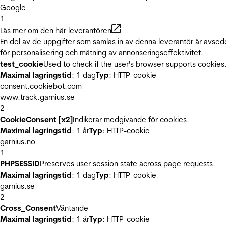
Google
1
Läs mer om den här leverantören
En del av de uppgifter som samlas in av denna leverantör är avse
för personalisering och mätning av annonseringseffektivitet.
test_cookie
Used to check if the user's browser supports cookies
Maximal lagringstid
: 1 dag
Typ
: HTTP-cookie
consent.cookiebot.com
www.track.garnius.se
2
CookieConsent [x2]
Indikerar medgivande för cookies.
Maximal lagringstid
: 1 år
Typ
: HTTP-cookie
garnius.no
1
PHPSESSID
Preserves user session state across page requests.
Maximal lagringstid
: 1 dag
Typ
: HTTP-cookie
garnius.se
2
Cross_Consent
Väntande
Maximal lagringstid
: 1 år
Typ
: HTTP-cookie