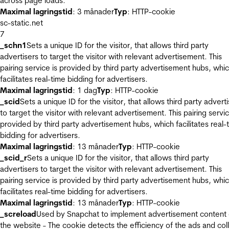
across page loads.
Maximal lagringstid
: 3 månader
Typ
: HTTP-cookie
sc-static.net
7
_schn1
Sets a unique ID for the visitor, that allows third party
advertisers to target the visitor with relevant advertisement. This
pairing service is provided by third party advertisement hubs, whi
facilitates real-time bidding for advertisers.
Maximal lagringstid
: 1 dag
Typ
: HTTP-cookie
_scid
Sets a unique ID for the visitor, that allows third party advert
to target the visitor with relevant advertisement. This pairing servic
provided by third party advertisement hubs, which facilitates real-
bidding for advertisers.
Maximal lagringstid
: 13 månader
Typ
: HTTP-cookie
_scid_r
Sets a unique ID for the visitor, that allows third party
advertisers to target the visitor with relevant advertisement. This
pairing service is provided by third party advertisement hubs, whi
facilitates real-time bidding for advertisers.
Maximal lagringstid
: 13 månader
Typ
: HTTP-cookie
_screload
Used by Snapchat to implement advertisement content
the website - The cookie detects the efficiency of the ads and col