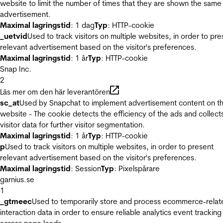
website to limit the number of times that they are shown the same
advertisement.
Maximal lagringstid
: 1 dag
Typ
: HTTP-cookie
_uetvid
Used to track visitors on multiple websites, in order to pre
relevant advertisement based on the visitor's preferences.
Maximal lagringstid
: 1 år
Typ
: HTTP-cookie
Snap Inc.
2
Läs mer om den här leverantören
sc_at
Used by Snapchat to implement advertisement content on t
website - The cookie detects the efficiency of the ads and collect
visitor data for further visitor segmentation.
Maximal lagringstid
: 1 år
Typ
: HTTP-cookie
p
Used to track visitors on multiple websites, in order to present
relevant advertisement based on the visitor's preferences.
Maximal lagringstid
: Session
Typ
: Pixelspårare
garnius.se
1
_gtmeec
Used to temporarily store and process ecommerce-relat
interaction data in order to ensure reliable analytics event tracking