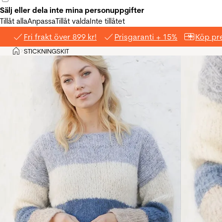
Sälj eller dela inte mina personuppgifter
Tillåt alla
Anpassa
Tillåt valda
Inte tillåtet
Fri frakt över 899 kr!
Prisgaranti + 15%
Köp pre
Hem
STICKNINGSKIT
>