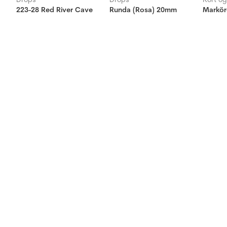
223-28 Red River Cave
Runda (Rosa) 20mm
Marköre