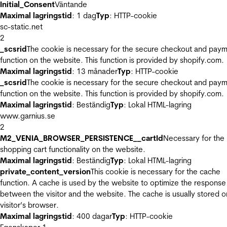
Initial_Consent
Väntande
Maximal lagringstid
: 1 dag
Typ
: HTTP-cookie
sc-static.net
2
_scsrid
The cookie is necessary for the secure checkout and pay
function on the website. This function is provided by shopify.com.
Maximal lagringstid
: 13 månader
Typ
: HTTP-cookie
_scsrid
The cookie is necessary for the secure checkout and pay
function on the website. This function is provided by shopify.com.
Maximal lagringstid
: Beständig
Typ
: Lokal HTML-lagring
www.garnius.se
2
M2_VENIA_BROWSER_PERSISTENCE__cartId
Necessary for the
shopping cart functionality on the website.
Maximal lagringstid
: Beständig
Typ
: Lokal HTML-lagring
private_content_version
This cookie is necessary for the cache
function. A cache is used by the website to optimize the response
between the visitor and the website. The cache is usually stored o
visitor’s browser.
Maximal lagringstid
: 400 dagar
Typ
: HTTP-cookie