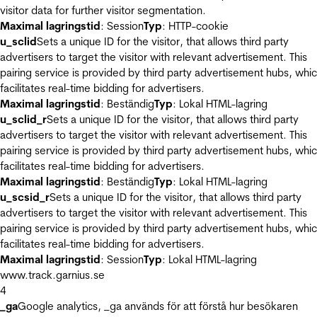
visitor data for further visitor segmentation.
Maximal lagringstid
: Session
Typ
: HTTP-cookie
u_sclid
Sets a unique ID for the visitor, that allows third party
advertisers to target the visitor with relevant advertisement. This
pairing service is provided by third party advertisement hubs, whi
facilitates real-time bidding for advertisers.
Maximal lagringstid
: Beständig
Typ
: Lokal HTML-lagring
u_sclid_r
Sets a unique ID for the visitor, that allows third party
advertisers to target the visitor with relevant advertisement. This
pairing service is provided by third party advertisement hubs, whi
facilitates real-time bidding for advertisers.
Maximal lagringstid
: Beständig
Typ
: Lokal HTML-lagring
u_scsid_r
Sets a unique ID for the visitor, that allows third party
advertisers to target the visitor with relevant advertisement. This
pairing service is provided by third party advertisement hubs, whi
facilitates real-time bidding for advertisers.
Maximal lagringstid
: Session
Typ
: Lokal HTML-lagring
www.track.garnius.se
4
_ga
Google analytics, _ga används för att förstå hur besökaren