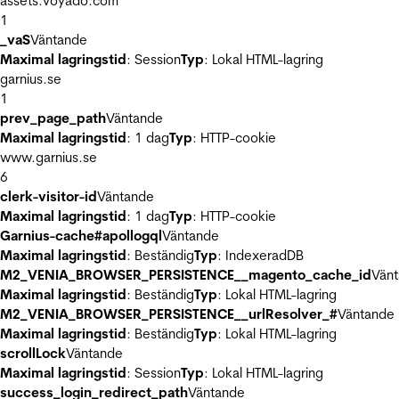
assets.voyado.com
1
_vaS
Väntande
Maximal lagringstid
: Session
Typ
: Lokal HTML-lagring
garnius.se
1
prev_page_path
Väntande
Maximal lagringstid
: 1 dag
Typ
: HTTP-cookie
www.garnius.se
6
clerk-visitor-id
Väntande
Maximal lagringstid
: 1 dag
Typ
: HTTP-cookie
Garnius-cache#apollogql
Väntande
Maximal lagringstid
: Beständig
Typ
: IndexeradDB
M2_VENIA_BROWSER_PERSISTENCE__magento_cache_id
Vän
Maximal lagringstid
: Beständig
Typ
: Lokal HTML-lagring
M2_VENIA_BROWSER_PERSISTENCE__urlResolver_#
Väntande
Maximal lagringstid
: Beständig
Typ
: Lokal HTML-lagring
scrollLock
Väntande
Maximal lagringstid
: Session
Typ
: Lokal HTML-lagring
success_login_redirect_path
Väntande