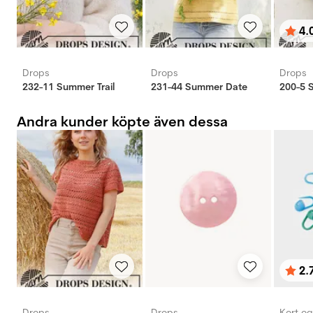
4.
Bety
utav 
Drops
Drops
Drops
232-11 Summer Trail
231-44 Summer Date
Andra kunder köpte även dessa
2.
Bety
utav 
Drops
Drops
Kort o