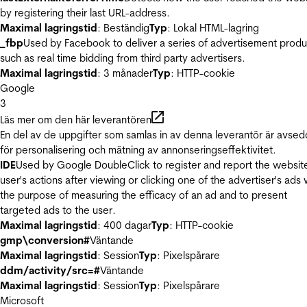
by registering their last URL-address.
Maximal lagringstid
: Beständig
Typ
: Lokal HTML-lagring
_fbp
Used by Facebook to deliver a series of advertisement produ
such as real time bidding from third party advertisers.
Maximal lagringstid
: 3 månader
Typ
: HTTP-cookie
Google
3
Läs mer om den här leverantören
En del av de uppgifter som samlas in av denna leverantör är avse
för personalisering och mätning av annonseringseffektivitet.
IDE
Used by Google DoubleClick to register and report the websit
user's actions after viewing or clicking one of the advertiser's ads 
the purpose of measuring the efficacy of an ad and to present
targeted ads to the user.
Maximal lagringstid
: 400 dagar
Typ
: HTTP-cookie
gmp\conversion#
Väntande
Maximal lagringstid
: Session
Typ
: Pixelspårare
ddm/activity/src=#
Väntande
Maximal lagringstid
: Session
Typ
: Pixelspårare
Microsoft