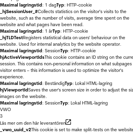
Maximal lagringstid
: 1 dag
Typ
: HTTP-cookie
_hjSessionUser_#
Collects statistics on the visitor's visits to the
website, such as the number of visits, average time spent on the
website and what pages have been read.
Maximal lagringstid
: 1 år
Typ
: HTTP-cookie
_hjTLDTest
Registers statistical data on users' behaviour on the
website. Used for internal analytics by the website operator.
Maximal lagringstid
: Session
Typ
: HTTP-cookie
hjActiveViewportIds
This cookie contains an ID string on the curr
session. This contains non-personal information on what subpages
visitor enters – this information is used to optimize the visitor's
experience.
Maximal lagringstid
: Beständig
Typ
: Lokal HTML-lagring
hjViewportId
Saves the user's screen size in order to adjust the si
images on the website.
Maximal lagringstid
: Session
Typ
: Lokal HTML-lagring
VWO
3
Läs mer om den här leverantören
_vwo_uuid_v2
This cookie is set to make split-tests on the websit