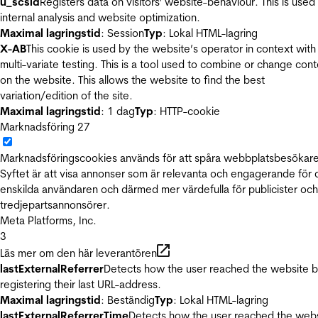
u_scsid
Registers data on visitors' website-behaviour. This is used 
internal analysis and website optimization.
Maximal lagringstid
: Session
Typ
: Lokal HTML-lagring
X-AB
This cookie is used by the website’s operator in context with
multi-variate testing. This is a tool used to combine or change con
on the website. This allows the website to find the best
variation/edition of the site.
Maximal lagringstid
: 1 dag
Typ
: HTTP-cookie
Marknadsföring
27
Marknadsföringscookies används för att spåra webbplatsbesökare
Syftet är att visa annonser som är relevanta och engagerande för
enskilda användaren och därmed mer värdefulla för publicister och
tredjepartsannonsörer.
Meta Platforms, Inc.
3
Läs mer om den här leverantören
lastExternalReferrer
Detects how the user reached the website 
registering their last URL-address.
Maximal lagringstid
: Beständig
Typ
: Lokal HTML-lagring
lastExternalReferrerTime
Detects how the user reached the web