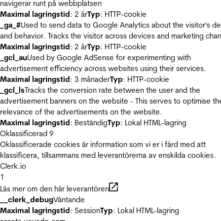
navigerar runt på webbplatsen
Maximal lagringstid
: 2 år
Typ
: HTTP-cookie
_ga_#
Used to send data to Google Analytics about the visitor's d
and behavior. Tracks the visitor across devices and marketing chan
Maximal lagringstid
: 2 år
Typ
: HTTP-cookie
_gcl_au
Used by Google AdSense for experimenting with
advertisement efficiency across websites using their services.
Maximal lagringstid
: 3 månader
Typ
: HTTP-cookie
_gcl_ls
Tracks the conversion rate between the user and the
advertisement banners on the website - This serves to optimise th
relevance of the advertisements on the website.
Maximal lagringstid
: Beständig
Typ
: Lokal HTML-lagring
Oklassificerad
9
Oklassificerade cookies är information som vi er i färd med att
klassificera, tillsammans med leverantörerna av enskilda cookies.
Clerk.io
1
Läs mer om den här leverantören
__clerk_debug
Väntande
Maximal lagringstid
: Session
Typ
: Lokal HTML-lagring