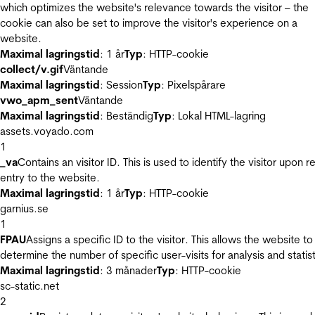
which optimizes the website's relevance towards the visitor – the
cookie can also be set to improve the visitor's experience on a
website.
Maximal lagringstid
: 1 år
Typ
: HTTP-cookie
collect/v.gif
Väntande
Maximal lagringstid
: Session
Typ
: Pixelspårare
vwo_apm_sent
Väntande
Maximal lagringstid
: Beständig
Typ
: Lokal HTML-lagring
assets.voyado.com
1
_va
Contains an visitor ID. This is used to identify the visitor upon r
entry to the website.
Maximal lagringstid
: 1 år
Typ
: HTTP-cookie
garnius.se
1
FPAU
Assigns a specific ID to the visitor. This allows the website to
determine the number of specific user-visits for analysis and statist
Maximal lagringstid
: 3 månader
Typ
: HTTP-cookie
sc-static.net
2