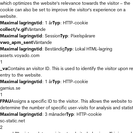
which optimizes the website's relevance towards the visitor – the
cookie can also be set to improve the visitor's experience on a
website.
Maximal lagringstid
: 1 år
Typ
: HTTP-cookie
collect/v.gif
Väntande
Maximal lagringstid
: Session
Typ
: Pixelspårare
vwo_apm_sent
Väntande
Maximal lagringstid
: Beständig
Typ
: Lokal HTML-lagring
assets.voyado.com
1
_va
Contains an visitor ID. This is used to identify the visitor upon r
entry to the website.
Maximal lagringstid
: 1 år
Typ
: HTTP-cookie
garnius.se
1
FPAU
Assigns a specific ID to the visitor. This allows the website to
determine the number of specific user-visits for analysis and statist
Maximal lagringstid
: 3 månader
Typ
: HTTP-cookie
sc-static.net
2