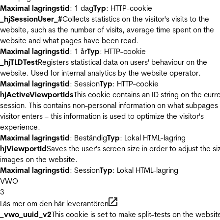
Maximal lagringstid
: 1 dag
Typ
: HTTP-cookie
_hjSessionUser_#
Collects statistics on the visitor's visits to the
website, such as the number of visits, average time spent on the
website and what pages have been read.
Maximal lagringstid
: 1 år
Typ
: HTTP-cookie
_hjTLDTest
Registers statistical data on users' behaviour on the
website. Used for internal analytics by the website operator.
Maximal lagringstid
: Session
Typ
: HTTP-cookie
hjActiveViewportIds
This cookie contains an ID string on the curr
session. This contains non-personal information on what subpages
visitor enters – this information is used to optimize the visitor's
experience.
Maximal lagringstid
: Beständig
Typ
: Lokal HTML-lagring
hjViewportId
Saves the user's screen size in order to adjust the si
images on the website.
Maximal lagringstid
: Session
Typ
: Lokal HTML-lagring
VWO
3
Läs mer om den här leverantören
_vwo_uuid_v2
This cookie is set to make split-tests on the websit