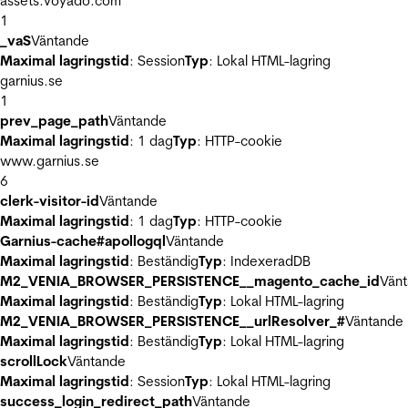
assets.voyado.com
1
_vaS
Väntande
Maximal lagringstid
: Session
Typ
: Lokal HTML-lagring
garnius.se
1
prev_page_path
Väntande
Maximal lagringstid
: 1 dag
Typ
: HTTP-cookie
www.garnius.se
6
clerk-visitor-id
Väntande
Maximal lagringstid
: 1 dag
Typ
: HTTP-cookie
Garnius-cache#apollogql
Väntande
Maximal lagringstid
: Beständig
Typ
: IndexeradDB
M2_VENIA_BROWSER_PERSISTENCE__magento_cache_id
Vän
Maximal lagringstid
: Beständig
Typ
: Lokal HTML-lagring
M2_VENIA_BROWSER_PERSISTENCE__urlResolver_#
Väntande
Maximal lagringstid
: Beständig
Typ
: Lokal HTML-lagring
scrollLock
Väntande
Maximal lagringstid
: Session
Typ
: Lokal HTML-lagring
success_login_redirect_path
Väntande