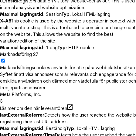
u_scsid
Registers data on visitors' website-behaviour. This is used 
internal analysis and website optimization.
Maximal lagringstid
: Session
Typ
: Lokal HTML-lagring
X-AB
This cookie is used by the website’s operator in context with
multi-variate testing. This is a tool used to combine or change con
on the website. This allows the website to find the best
variation/edition of the site.
Maximal lagringstid
: 1 dag
Typ
: HTTP-cookie
Marknadsföring
27
Marknadsföringscookies används för att spåra webbplatsbesökare
Syftet är att visa annonser som är relevanta och engagerande för
enskilda användaren och därmed mer värdefulla för publicister och
tredjepartsannonsörer.
Meta Platforms, Inc.
3
Läs mer om den här leverantören
lastExternalReferrer
Detects how the user reached the website 
registering their last URL-address.
Maximal lagringstid
: Beständig
Typ
: Lokal HTML-lagring
lastExternalReferrerTime
Detects how the user reached the web