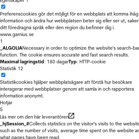
Egenskaper
1
Preferenscookies gör det möjligt för en webbplats att komma ihåg
information och ändra hur webbplatsen beter sig eller ser ut, sake
ditt föredragna språk eller den region du befinner dig i.
www.garnius.se
1
_ALGOLIA
Necessary in order to optimize the website's search-ba
function. The cookie ensures accurate and fast search results.
Maximal lagringstid
: 180 dagar
Typ
: HTTP-cookie
Statistik
12
Statistikcookies hjälper webbplatsägare att förstå hur besökare
interagerar med webbplatser genom att samla in och rapportera
information anonymt.
Hotjar
5
Läs mer om den här leverantören
_hjSession_#
Collects statistics on the visitor's visits to the websit
such as the number of visits, average time spent on the website a
what pages have been read.