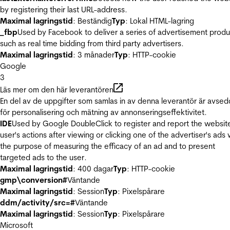
by registering their last URL-address.
Maximal lagringstid
: Beständig
Typ
: Lokal HTML-lagring
_fbp
Used by Facebook to deliver a series of advertisement produ
such as real time bidding from third party advertisers.
Maximal lagringstid
: 3 månader
Typ
: HTTP-cookie
Google
3
Läs mer om den här leverantören
En del av de uppgifter som samlas in av denna leverantör är avse
för personalisering och mätning av annonseringseffektivitet.
IDE
Used by Google DoubleClick to register and report the websit
user's actions after viewing or clicking one of the advertiser's ads 
the purpose of measuring the efficacy of an ad and to present
targeted ads to the user.
Maximal lagringstid
: 400 dagar
Typ
: HTTP-cookie
gmp\conversion#
Väntande
Maximal lagringstid
: Session
Typ
: Pixelspårare
ddm/activity/src=#
Väntande
Maximal lagringstid
: Session
Typ
: Pixelspårare
Microsoft