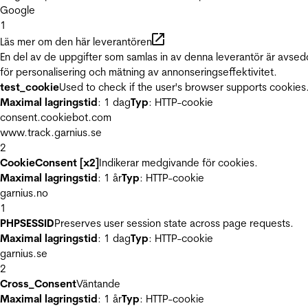
Google
1
Läs mer om den här leverantören
En del av de uppgifter som samlas in av denna leverantör är avse
för personalisering och mätning av annonseringseffektivitet.
test_cookie
Used to check if the user's browser supports cookies
Maximal lagringstid
: 1 dag
Typ
: HTTP-cookie
consent.cookiebot.com
www.track.garnius.se
2
CookieConsent [x2]
Indikerar medgivande för cookies.
Maximal lagringstid
: 1 år
Typ
: HTTP-cookie
garnius.no
1
PHPSESSID
Preserves user session state across page requests.
Maximal lagringstid
: 1 dag
Typ
: HTTP-cookie
garnius.se
2
Cross_Consent
Väntande
Maximal lagringstid
: 1 år
Typ
: HTTP-cookie