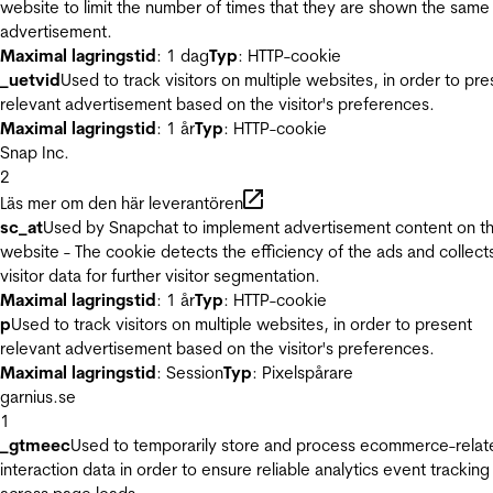
website to limit the number of times that they are shown the same
advertisement.
Maximal lagringstid
: 1 dag
Typ
: HTTP-cookie
_uetvid
Used to track visitors on multiple websites, in order to pre
relevant advertisement based on the visitor's preferences.
Maximal lagringstid
: 1 år
Typ
: HTTP-cookie
Snap Inc.
2
Läs mer om den här leverantören
sc_at
Used by Snapchat to implement advertisement content on t
website - The cookie detects the efficiency of the ads and collect
visitor data for further visitor segmentation.
Maximal lagringstid
: 1 år
Typ
: HTTP-cookie
p
Used to track visitors on multiple websites, in order to present
relevant advertisement based on the visitor's preferences.
Maximal lagringstid
: Session
Typ
: Pixelspårare
garnius.se
1
_gtmeec
Used to temporarily store and process ecommerce-relat
interaction data in order to ensure reliable analytics event tracking