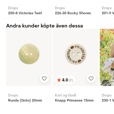
Drops
Drops
Drops
200-8 Victorias Twirl
226-30 Rocky Shores
201-9 W
Andra kunder köpte även dessa
4.0
(2)
Betyg:
utav 5 stjärnor
Drops
Kort og Godt
Drops
Runda (Grön) 20mm
Knapp Prinsesse 15mm
230-1 W