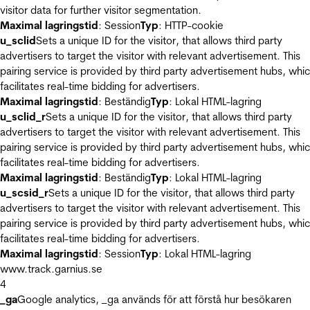
visitor data for further visitor segmentation.
Maximal lagringstid
: Session
Typ
: HTTP-cookie
u_sclid
Sets a unique ID for the visitor, that allows third party
advertisers to target the visitor with relevant advertisement. This
pairing service is provided by third party advertisement hubs, whi
facilitates real-time bidding for advertisers.
Maximal lagringstid
: Beständig
Typ
: Lokal HTML-lagring
u_sclid_r
Sets a unique ID for the visitor, that allows third party
advertisers to target the visitor with relevant advertisement. This
pairing service is provided by third party advertisement hubs, whi
facilitates real-time bidding for advertisers.
Maximal lagringstid
: Beständig
Typ
: Lokal HTML-lagring
u_scsid_r
Sets a unique ID for the visitor, that allows third party
advertisers to target the visitor with relevant advertisement. This
pairing service is provided by third party advertisement hubs, whi
facilitates real-time bidding for advertisers.
Maximal lagringstid
: Session
Typ
: Lokal HTML-lagring
www.track.garnius.se
4
_ga
Google analytics, _ga används för att förstå hur besökaren