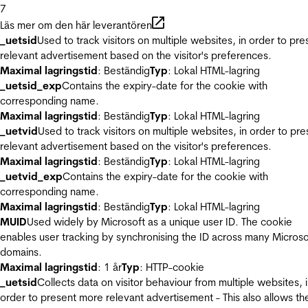
7
Läs mer om den här leverantören
_uetsid
Used to track visitors on multiple websites, in order to pre
relevant advertisement based on the visitor's preferences.
Maximal lagringstid
: Beständig
Typ
: Lokal HTML-lagring
_uetsid_exp
Contains the expiry-date for the cookie with
corresponding name.
Maximal lagringstid
: Beständig
Typ
: Lokal HTML-lagring
_uetvid
Used to track visitors on multiple websites, in order to pre
relevant advertisement based on the visitor's preferences.
Maximal lagringstid
: Beständig
Typ
: Lokal HTML-lagring
_uetvid_exp
Contains the expiry-date for the cookie with
corresponding name.
Maximal lagringstid
: Beständig
Typ
: Lokal HTML-lagring
MUID
Used widely by Microsoft as a unique user ID. The cookie
enables user tracking by synchronising the ID across many Microso
domains.
Maximal lagringstid
: 1 år
Typ
: HTTP-cookie
_uetsid
Collects data on visitor behaviour from multiple websites, 
order to present more relevant advertisement - This also allows th