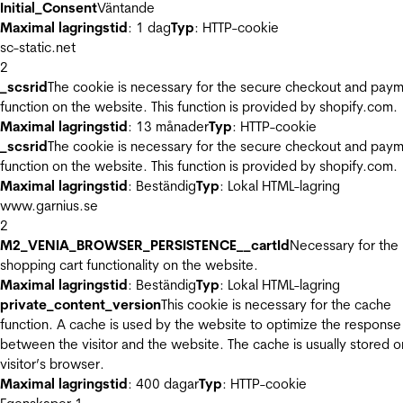
Initial_Consent
Väntande
Maximal lagringstid
: 1 dag
Typ
: HTTP-cookie
sc-static.net
2
_scsrid
The cookie is necessary for the secure checkout and pay
function on the website. This function is provided by shopify.com.
Maximal lagringstid
: 13 månader
Typ
: HTTP-cookie
_scsrid
The cookie is necessary for the secure checkout and pay
function on the website. This function is provided by shopify.com.
Maximal lagringstid
: Beständig
Typ
: Lokal HTML-lagring
www.garnius.se
2
M2_VENIA_BROWSER_PERSISTENCE__cartId
Necessary for the
shopping cart functionality on the website.
Maximal lagringstid
: Beständig
Typ
: Lokal HTML-lagring
private_content_version
This cookie is necessary for the cache
function. A cache is used by the website to optimize the response
between the visitor and the website. The cache is usually stored o
visitor’s browser.
Maximal lagringstid
: 400 dagar
Typ
: HTTP-cookie