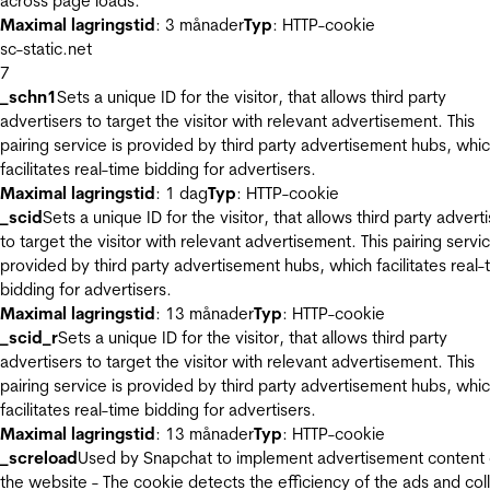
across page loads.
Maximal lagringstid
: 3 månader
Typ
: HTTP-cookie
sc-static.net
7
_schn1
Sets a unique ID for the visitor, that allows third party
advertisers to target the visitor with relevant advertisement. This
pairing service is provided by third party advertisement hubs, whi
facilitates real-time bidding for advertisers.
Maximal lagringstid
: 1 dag
Typ
: HTTP-cookie
_scid
Sets a unique ID for the visitor, that allows third party advert
to target the visitor with relevant advertisement. This pairing servic
provided by third party advertisement hubs, which facilitates real-
bidding for advertisers.
Maximal lagringstid
: 13 månader
Typ
: HTTP-cookie
_scid_r
Sets a unique ID for the visitor, that allows third party
advertisers to target the visitor with relevant advertisement. This
pairing service is provided by third party advertisement hubs, whi
facilitates real-time bidding for advertisers.
Maximal lagringstid
: 13 månader
Typ
: HTTP-cookie
_screload
Used by Snapchat to implement advertisement content
the website - The cookie detects the efficiency of the ads and col