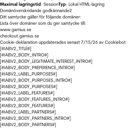
Maximal lagringstid
: Session
Typ
: Lokal HTML-lagring
Domänöverskridande godkännande
2
Ditt samtycke gäller för följande domäner:
Lista över domäner som du ger samtycke till:
www.garnius.se
checkout.garnius.se
Cookie-deklaration uppdaterades senast 7/15/26 av
Cookiebot
[#IABV2_TITLE#]
[#IABV2_BODY_INTRO#]
[#IABV2_BODY_LEGITIMATE_INTEREST_INTRO#]
[#IABV2_BODY_PREFERENCE_INTRO#]
[#IABV2_LABEL_PURPOSES#]
[#IABV2_BODY_PURPOSES_INTRO#]
[#IABV2_BODY_PURPOSES#]
[#IABV2_LABEL_FEATURES#]
[#IABV2_BODY_FEATURES_INTRO#]
[#IABV2_BODY_FEATURES#]
[#IABV2_LABEL_PARTNERS#]
[#IABV2_BODY_PARTNERS_INTRO#]
[#IABV2_BODY_PARTNERS#]