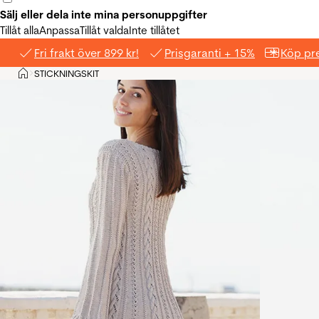
Sälj eller dela inte mina personuppgifter
Tillåt alla
Anpassa
Tillåt valda
Inte tillåtet
Fri frakt över 899 kr!
Prisgaranti + 15%
Köp pre
Hem
STICKNINGSKIT
>