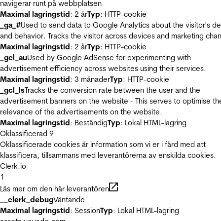
navigerar runt på webbplatsen
Maximal lagringstid
: 2 år
Typ
: HTTP-cookie
_ga_#
Used to send data to Google Analytics about the visitor's d
and behavior. Tracks the visitor across devices and marketing chan
Maximal lagringstid
: 2 år
Typ
: HTTP-cookie
_gcl_au
Used by Google AdSense for experimenting with
advertisement efficiency across websites using their services.
Maximal lagringstid
: 3 månader
Typ
: HTTP-cookie
_gcl_ls
Tracks the conversion rate between the user and the
advertisement banners on the website - This serves to optimise th
relevance of the advertisements on the website.
Maximal lagringstid
: Beständig
Typ
: Lokal HTML-lagring
Oklassificerad
9
Oklassificerade cookies är information som vi er i färd med att
klassificera, tillsammans med leverantörerna av enskilda cookies.
Clerk.io
1
Läs mer om den här leverantören
__clerk_debug
Väntande
Maximal lagringstid
: Session
Typ
: Lokal HTML-lagring