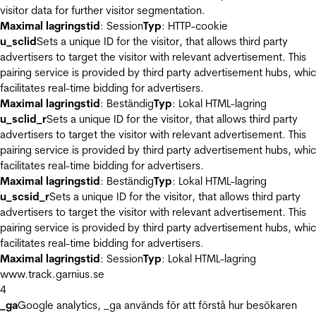
visitor data for further visitor segmentation.
Maximal lagringstid
: Session
Typ
: HTTP-cookie
u_sclid
Sets a unique ID for the visitor, that allows third party
advertisers to target the visitor with relevant advertisement. This
pairing service is provided by third party advertisement hubs, whi
facilitates real-time bidding for advertisers.
Maximal lagringstid
: Beständig
Typ
: Lokal HTML-lagring
u_sclid_r
Sets a unique ID for the visitor, that allows third party
advertisers to target the visitor with relevant advertisement. This
pairing service is provided by third party advertisement hubs, whi
facilitates real-time bidding for advertisers.
Maximal lagringstid
: Beständig
Typ
: Lokal HTML-lagring
u_scsid_r
Sets a unique ID for the visitor, that allows third party
advertisers to target the visitor with relevant advertisement. This
pairing service is provided by third party advertisement hubs, whi
facilitates real-time bidding for advertisers.
Maximal lagringstid
: Session
Typ
: Lokal HTML-lagring
www.track.garnius.se
4
_ga
Google analytics, _ga används för att förstå hur besökaren