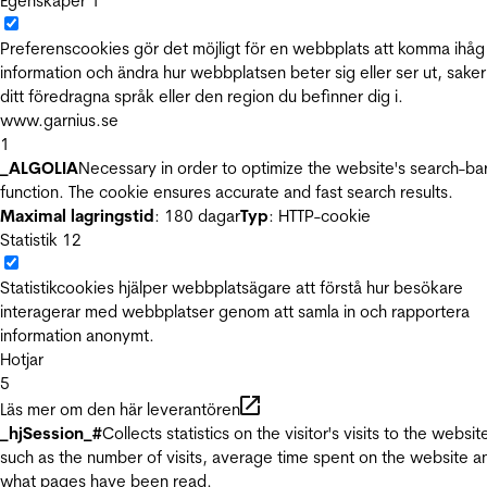
Egenskaper
1
Preferenscookies gör det möjligt för en webbplats att komma ihåg
information och ändra hur webbplatsen beter sig eller ser ut, sake
ditt föredragna språk eller den region du befinner dig i.
www.garnius.se
1
_ALGOLIA
Necessary in order to optimize the website's search-ba
function. The cookie ensures accurate and fast search results.
Maximal lagringstid
: 180 dagar
Typ
: HTTP-cookie
Statistik
12
Statistikcookies hjälper webbplatsägare att förstå hur besökare
interagerar med webbplatser genom att samla in och rapportera
information anonymt.
Hotjar
5
Läs mer om den här leverantören
_hjSession_#
Collects statistics on the visitor's visits to the websit
such as the number of visits, average time spent on the website a
what pages have been read.