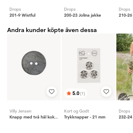
Drops
Drops
Drops
201-9 Wistful
200-23 Jolina jakke
210-26 
Andra kunder köpte även dessa
5.0
(1)
Betyg:
utav 5 stjärnor
Villy Jensen
Kort og Godt
Drops
Knapp med två hål kokos ljus blå, 20mm
Trykknapper - 21 mm