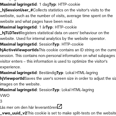
Maximal lagringstid
: 1 dag
Typ
: HTTP-cookie
_hjSessionUser_#
Collects statistics on the visitor's visits to the
website, such as the number of visits, average time spent on the
website and what pages have been read.
Maximal lagringstid
: 1 år
Typ
: HTTP-cookie
_hjTLDTest
Registers statistical data on users' behaviour on the
website. Used for internal analytics by the website operator.
Maximal lagringstid
: Session
Typ
: HTTP-cookie
hjActiveViewportIds
This cookie contains an ID string on the curr
session. This contains non-personal information on what subpages
visitor enters – this information is used to optimize the visitor's
experience.
Maximal lagringstid
: Beständig
Typ
: Lokal HTML-lagring
hjViewportId
Saves the user's screen size in order to adjust the si
images on the website.
Maximal lagringstid
: Session
Typ
: Lokal HTML-lagring
VWO
3
Läs mer om den här leverantören
_vwo_uuid_v2
This cookie is set to make split-tests on the websit