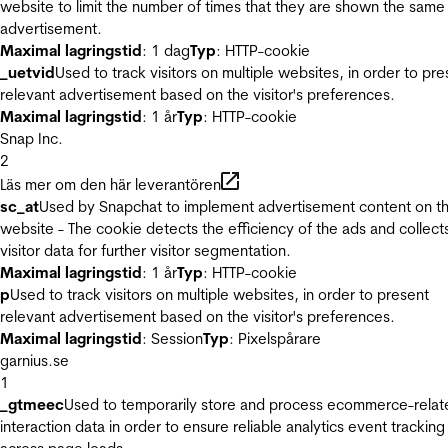
website to limit the number of times that they are shown the same
advertisement.
Maximal lagringstid
: 1 dag
Typ
: HTTP-cookie
_uetvid
Used to track visitors on multiple websites, in order to pre
relevant advertisement based on the visitor's preferences.
Maximal lagringstid
: 1 år
Typ
: HTTP-cookie
Snap Inc.
2
Läs mer om den här leverantören
sc_at
Used by Snapchat to implement advertisement content on t
website - The cookie detects the efficiency of the ads and collect
visitor data for further visitor segmentation.
Maximal lagringstid
: 1 år
Typ
: HTTP-cookie
p
Used to track visitors on multiple websites, in order to present
relevant advertisement based on the visitor's preferences.
Maximal lagringstid
: Session
Typ
: Pixelspårare
garnius.se
1
_gtmeec
Used to temporarily store and process ecommerce-relat
interaction data in order to ensure reliable analytics event tracking