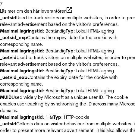
7
Läs mer om den här leverantören
_uetsid
Used to track visitors on multiple websites, in order to pre
relevant advertisement based on the visitor's preferences.
Maximal lagringstid
: Beständig
Typ
: Lokal HTML-lagring
_uetsid_exp
Contains the expiry-date for the cookie with
corresponding name.
Maximal lagringstid
: Beständig
Typ
: Lokal HTML-lagring
_uetvid
Used to track visitors on multiple websites, in order to pre
relevant advertisement based on the visitor's preferences.
Maximal lagringstid
: Beständig
Typ
: Lokal HTML-lagring
_uetvid_exp
Contains the expiry-date for the cookie with
corresponding name.
Maximal lagringstid
: Beständig
Typ
: Lokal HTML-lagring
MUID
Used widely by Microsoft as a unique user ID. The cookie
enables user tracking by synchronising the ID across many Microso
domains.
Maximal lagringstid
: 1 år
Typ
: HTTP-cookie
_uetsid
Collects data on visitor behaviour from multiple websites, 
order to present more relevant advertisement - This also allows th