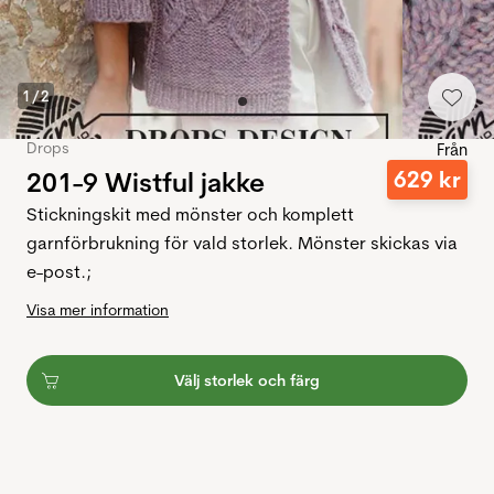
1
/
2
Drops
Från
201-9 Wistful jakke
629
kr
Stickningskit med mönster och komplett
garnförbrukning för vald storlek. Mönster skickas via
e-post.;
Visa mer information
Välj storlek och färg