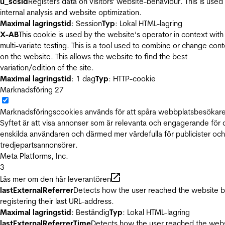
u_scsid
Registers data on visitors' website-behaviour. This is used 
internal analysis and website optimization.
Maximal lagringstid
: Session
Typ
: Lokal HTML-lagring
X-AB
This cookie is used by the website’s operator in context with
multi-variate testing. This is a tool used to combine or change con
on the website. This allows the website to find the best
variation/edition of the site.
Maximal lagringstid
: 1 dag
Typ
: HTTP-cookie
Marknadsföring
27
Marknadsföringscookies används för att spåra webbplatsbesökare
Syftet är att visa annonser som är relevanta och engagerande för
enskilda användaren och därmed mer värdefulla för publicister och
tredjepartsannonsörer.
Meta Platforms, Inc.
3
Läs mer om den här leverantören
lastExternalReferrer
Detects how the user reached the website 
registering their last URL-address.
Maximal lagringstid
: Beständig
Typ
: Lokal HTML-lagring
lastExternalReferrerTime
Detects how the user reached the web