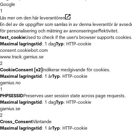
Google
1
Läs mer om den här leverantören
En del av de uppgifter som samlas in av denna leverantör är avse
för personalisering och mätning av annonseringseffektivitet.
test_cookie
Used to check if the user's browser supports cookies
Maximal lagringstid
: 1 dag
Typ
: HTTP-cookie
consent.cookiebot.com
www.track.garnius.se
2
CookieConsent [x2]
Indikerar medgivande för cookies.
Maximal lagringstid
: 1 år
Typ
: HTTP-cookie
garnius.no
1
PHPSESSID
Preserves user session state across page requests.
Maximal lagringstid
: 1 dag
Typ
: HTTP-cookie
garnius.se
2
Cross_Consent
Väntande
Maximal lagringstid
: 1 år
Typ
: HTTP-cookie