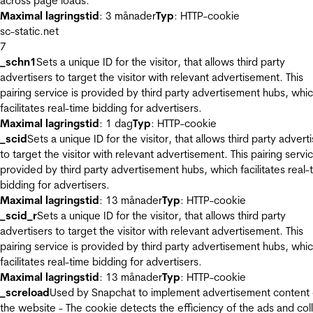
across page loads.
Maximal lagringstid
: 3 månader
Typ
: HTTP-cookie
sc-static.net
7
_schn1
Sets a unique ID for the visitor, that allows third party
advertisers to target the visitor with relevant advertisement. This
pairing service is provided by third party advertisement hubs, whi
facilitates real-time bidding for advertisers.
Maximal lagringstid
: 1 dag
Typ
: HTTP-cookie
_scid
Sets a unique ID for the visitor, that allows third party advert
to target the visitor with relevant advertisement. This pairing servic
provided by third party advertisement hubs, which facilitates real-
bidding for advertisers.
Maximal lagringstid
: 13 månader
Typ
: HTTP-cookie
_scid_r
Sets a unique ID for the visitor, that allows third party
advertisers to target the visitor with relevant advertisement. This
pairing service is provided by third party advertisement hubs, whi
facilitates real-time bidding for advertisers.
Maximal lagringstid
: 13 månader
Typ
: HTTP-cookie
_screload
Used by Snapchat to implement advertisement content
the website - The cookie detects the efficiency of the ads and col