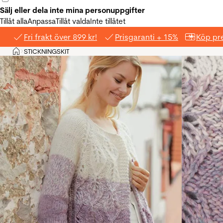
Sälj eller dela inte mina personuppgifter
Tillåt alla
Anpassa
Tillåt valda
Inte tillåtet
Fri frakt över 899 kr!
Prisgaranti + 15%
Köp pre
Hem
STICKNINGSKIT
>