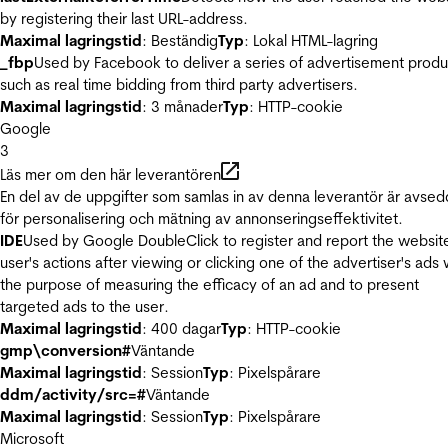
by registering their last URL-address.
Maximal lagringstid
: Beständig
Typ
: Lokal HTML-lagring
_fbp
Used by Facebook to deliver a series of advertisement produ
such as real time bidding from third party advertisers.
Maximal lagringstid
: 3 månader
Typ
: HTTP-cookie
Google
3
Läs mer om den här leverantören
En del av de uppgifter som samlas in av denna leverantör är avse
för personalisering och mätning av annonseringseffektivitet.
IDE
Used by Google DoubleClick to register and report the websit
user's actions after viewing or clicking one of the advertiser's ads 
the purpose of measuring the efficacy of an ad and to present
targeted ads to the user.
Maximal lagringstid
: 400 dagar
Typ
: HTTP-cookie
gmp\conversion#
Väntande
Maximal lagringstid
: Session
Typ
: Pixelspårare
ddm/activity/src=#
Väntande
Maximal lagringstid
: Session
Typ
: Pixelspårare
Microsoft