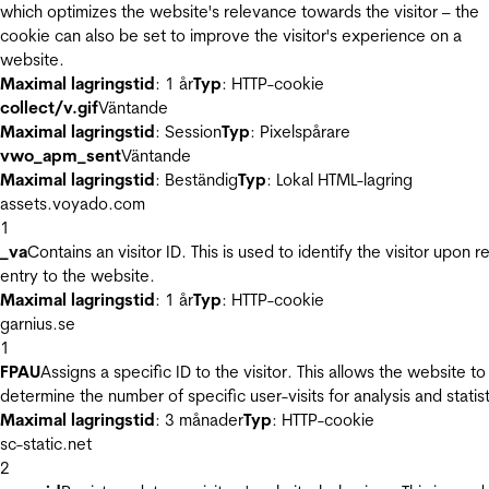
which optimizes the website's relevance towards the visitor – the
cookie can also be set to improve the visitor's experience on a
website.
Maximal lagringstid
: 1 år
Typ
: HTTP-cookie
collect/v.gif
Väntande
Maximal lagringstid
: Session
Typ
: Pixelspårare
vwo_apm_sent
Väntande
Maximal lagringstid
: Beständig
Typ
: Lokal HTML-lagring
assets.voyado.com
1
_va
Contains an visitor ID. This is used to identify the visitor upon r
entry to the website.
Maximal lagringstid
: 1 år
Typ
: HTTP-cookie
garnius.se
1
FPAU
Assigns a specific ID to the visitor. This allows the website to
determine the number of specific user-visits for analysis and statist
Maximal lagringstid
: 3 månader
Typ
: HTTP-cookie
sc-static.net
2