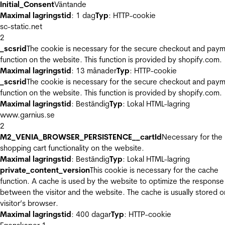
Initial_Consent
Väntande
Maximal lagringstid
: 1 dag
Typ
: HTTP-cookie
sc-static.net
2
_scsrid
The cookie is necessary for the secure checkout and pay
function on the website. This function is provided by shopify.com.
Maximal lagringstid
: 13 månader
Typ
: HTTP-cookie
_scsrid
The cookie is necessary for the secure checkout and pay
function on the website. This function is provided by shopify.com.
Maximal lagringstid
: Beständig
Typ
: Lokal HTML-lagring
www.garnius.se
2
M2_VENIA_BROWSER_PERSISTENCE__cartId
Necessary for the
shopping cart functionality on the website.
Maximal lagringstid
: Beständig
Typ
: Lokal HTML-lagring
private_content_version
This cookie is necessary for the cache
function. A cache is used by the website to optimize the response
between the visitor and the website. The cache is usually stored o
visitor’s browser.
Maximal lagringstid
: 400 dagar
Typ
: HTTP-cookie