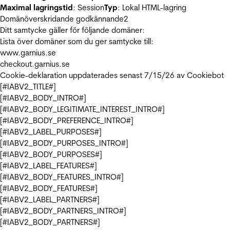
Maximal lagringstid
: Session
Typ
: Lokal HTML-lagring
Domänöverskridande godkännande
2
Ditt samtycke gäller för följande domäner:
Lista över domäner som du ger samtycke till:
www.garnius.se
checkout.garnius.se
Cookie-deklaration uppdaterades senast 7/15/26 av
Cookiebot
[#IABV2_TITLE#]
[#IABV2_BODY_INTRO#]
[#IABV2_BODY_LEGITIMATE_INTEREST_INTRO#]
[#IABV2_BODY_PREFERENCE_INTRO#]
[#IABV2_LABEL_PURPOSES#]
[#IABV2_BODY_PURPOSES_INTRO#]
[#IABV2_BODY_PURPOSES#]
[#IABV2_LABEL_FEATURES#]
[#IABV2_BODY_FEATURES_INTRO#]
[#IABV2_BODY_FEATURES#]
[#IABV2_LABEL_PARTNERS#]
[#IABV2_BODY_PARTNERS_INTRO#]
[#IABV2_BODY_PARTNERS#]