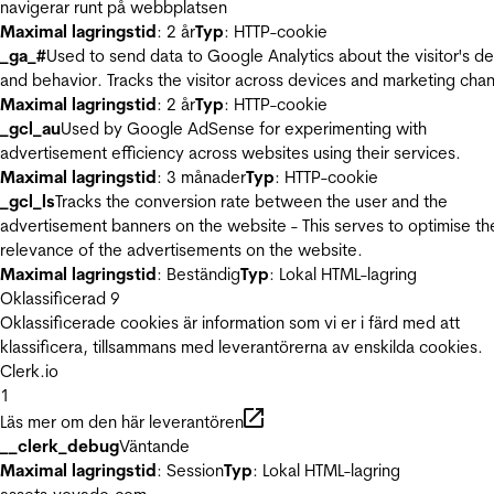
navigerar runt på webbplatsen
Maximal lagringstid
: 2 år
Typ
: HTTP-cookie
_ga_#
Used to send data to Google Analytics about the visitor's d
and behavior. Tracks the visitor across devices and marketing chan
Maximal lagringstid
: 2 år
Typ
: HTTP-cookie
_gcl_au
Used by Google AdSense for experimenting with
advertisement efficiency across websites using their services.
Maximal lagringstid
: 3 månader
Typ
: HTTP-cookie
_gcl_ls
Tracks the conversion rate between the user and the
advertisement banners on the website - This serves to optimise th
relevance of the advertisements on the website.
Maximal lagringstid
: Beständig
Typ
: Lokal HTML-lagring
Oklassificerad
9
Oklassificerade cookies är information som vi er i färd med att
klassificera, tillsammans med leverantörerna av enskilda cookies.
Clerk.io
1
Läs mer om den här leverantören
__clerk_debug
Väntande
Maximal lagringstid
: Session
Typ
: Lokal HTML-lagring