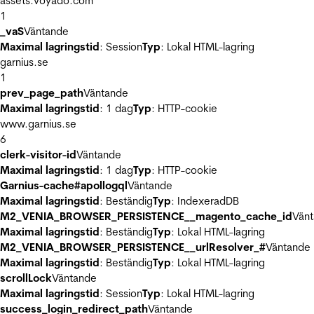
assets.voyado.com
1
_vaS
Väntande
Maximal lagringstid
: Session
Typ
: Lokal HTML-lagring
garnius.se
1
prev_page_path
Väntande
Maximal lagringstid
: 1 dag
Typ
: HTTP-cookie
www.garnius.se
6
clerk-visitor-id
Väntande
Maximal lagringstid
: 1 dag
Typ
: HTTP-cookie
Garnius-cache#apollogql
Väntande
Maximal lagringstid
: Beständig
Typ
: IndexeradDB
M2_VENIA_BROWSER_PERSISTENCE__magento_cache_id
Vän
Maximal lagringstid
: Beständig
Typ
: Lokal HTML-lagring
M2_VENIA_BROWSER_PERSISTENCE__urlResolver_#
Väntande
Maximal lagringstid
: Beständig
Typ
: Lokal HTML-lagring
scrollLock
Väntande
Maximal lagringstid
: Session
Typ
: Lokal HTML-lagring
success_login_redirect_path
Väntande