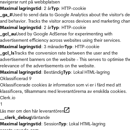
navigerar runt på webbplatsen
Maximal lagringstid
: 2 år
Typ
: HTTP-cookie
_ga_#
Used to send data to Google Analytics about the visitor's d
and behavior. Tracks the visitor across devices and marketing chan
Maximal lagringstid
: 2 år
Typ
: HTTP-cookie
_gcl_au
Used by Google AdSense for experimenting with
advertisement efficiency across websites using their services.
Maximal lagringstid
: 3 månader
Typ
: HTTP-cookie
_gcl_ls
Tracks the conversion rate between the user and the
advertisement banners on the website - This serves to optimise th
relevance of the advertisements on the website.
Maximal lagringstid
: Beständig
Typ
: Lokal HTML-lagring
Oklassificerad
9
Oklassificerade cookies är information som vi er i färd med att
klassificera, tillsammans med leverantörerna av enskilda cookies.
Clerk.io
1
Läs mer om den här leverantören
__clerk_debug
Väntande
Maximal lagringstid
: Session
Typ
: Lokal HTML-lagring