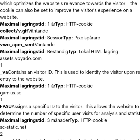
which optimizes the website's relevance towards the visitor – the
cookie can also be set to improve the visitor's experience on a
website.
Maximal lagringstid
: 1 år
Typ
: HTTP-cookie
collect/v.gif
Väntande
Maximal lagringstid
: Session
Typ
: Pixelspårare
vwo_apm_sent
Väntande
Maximal lagringstid
: Beständig
Typ
: Lokal HTML-lagring
assets.voyado.com
1
_va
Contains an visitor ID. This is used to identify the visitor upon r
entry to the website.
Maximal lagringstid
: 1 år
Typ
: HTTP-cookie
garnius.se
1
FPAU
Assigns a specific ID to the visitor. This allows the website to
determine the number of specific user-visits for analysis and statist
Maximal lagringstid
: 3 månader
Typ
: HTTP-cookie
sc-static.net
2