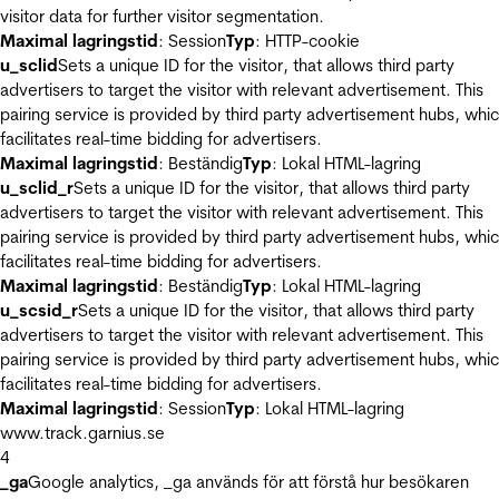
visitor data for further visitor segmentation.
Maximal lagringstid
: Session
Typ
: HTTP-cookie
u_sclid
Sets a unique ID for the visitor, that allows third party
advertisers to target the visitor with relevant advertisement. This
pairing service is provided by third party advertisement hubs, whi
facilitates real-time bidding for advertisers.
Maximal lagringstid
: Beständig
Typ
: Lokal HTML-lagring
u_sclid_r
Sets a unique ID for the visitor, that allows third party
advertisers to target the visitor with relevant advertisement. This
pairing service is provided by third party advertisement hubs, whi
facilitates real-time bidding for advertisers.
Maximal lagringstid
: Beständig
Typ
: Lokal HTML-lagring
u_scsid_r
Sets a unique ID for the visitor, that allows third party
advertisers to target the visitor with relevant advertisement. This
pairing service is provided by third party advertisement hubs, whi
facilitates real-time bidding for advertisers.
Maximal lagringstid
: Session
Typ
: Lokal HTML-lagring
www.track.garnius.se
4
_ga
Google analytics, _ga används för att förstå hur besökaren