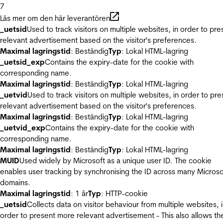
7
Läs mer om den här leverantören
_uetsid
Used to track visitors on multiple websites, in order to pre
relevant advertisement based on the visitor's preferences.
Maximal lagringstid
: Beständig
Typ
: Lokal HTML-lagring
_uetsid_exp
Contains the expiry-date for the cookie with
corresponding name.
Maximal lagringstid
: Beständig
Typ
: Lokal HTML-lagring
_uetvid
Used to track visitors on multiple websites, in order to pre
relevant advertisement based on the visitor's preferences.
Maximal lagringstid
: Beständig
Typ
: Lokal HTML-lagring
_uetvid_exp
Contains the expiry-date for the cookie with
corresponding name.
Maximal lagringstid
: Beständig
Typ
: Lokal HTML-lagring
MUID
Used widely by Microsoft as a unique user ID. The cookie
enables user tracking by synchronising the ID across many Microso
domains.
Maximal lagringstid
: 1 år
Typ
: HTTP-cookie
_uetsid
Collects data on visitor behaviour from multiple websites, 
order to present more relevant advertisement - This also allows th