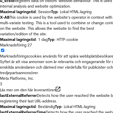
u_scsid
Registers data on visitors' website-behaviour. This is used 
internal analysis and website optimization.
Maximal lagringstid
: Session
Typ
: Lokal HTML-lagring
X-AB
This cookie is used by the website’s operator in context with
multi-variate testing. This is a tool used to combine or change con
on the website. This allows the website to find the best
variation/edition of the site.
Maximal lagringstid
: 1 dag
Typ
: HTTP-cookie
Marknadsföring
27
Marknadsföringscookies används för att spåra webbplatsbesökare
Syftet är att visa annonser som är relevanta och engagerande för
enskilda användaren och därmed mer värdefulla för publicister och
tredjepartsannonsörer.
Meta Platforms, Inc.
3
Läs mer om den här leverantören
lastExternalReferrer
Detects how the user reached the website 
registering their last URL-address.
Maximal lagringstid
: Beständig
Typ
: Lokal HTML-lagring
lastExternalReferrerTime
Detects how the user reached the web