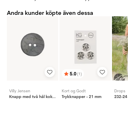
Andra kunder köpte även dessa
5.0
(1)
Betyg:
utav 5 stjärnor
Villy Jensen
Kort og Godt
Drops
Knapp med två hål kokos ljus blå, 20mm
Trykknapper - 21 mm