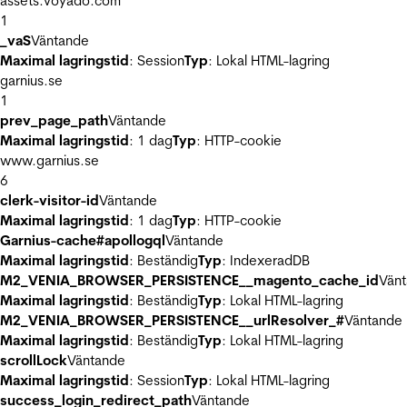
assets.voyado.com
1
_vaS
Väntande
Maximal lagringstid
: Session
Typ
: Lokal HTML-lagring
garnius.se
1
prev_page_path
Väntande
Maximal lagringstid
: 1 dag
Typ
: HTTP-cookie
www.garnius.se
6
clerk-visitor-id
Väntande
Maximal lagringstid
: 1 dag
Typ
: HTTP-cookie
Garnius-cache#apollogql
Väntande
Maximal lagringstid
: Beständig
Typ
: IndexeradDB
M2_VENIA_BROWSER_PERSISTENCE__magento_cache_id
Vän
Maximal lagringstid
: Beständig
Typ
: Lokal HTML-lagring
M2_VENIA_BROWSER_PERSISTENCE__urlResolver_#
Väntande
Maximal lagringstid
: Beständig
Typ
: Lokal HTML-lagring
scrollLock
Väntande
Maximal lagringstid
: Session
Typ
: Lokal HTML-lagring
success_login_redirect_path
Väntande