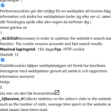
Egenskaper
1
Preferenscookies gör det möjligt för en webbplats att komma ihåg
information och ändra hur webbplatsen beter sig eller ser ut, sake
ditt föredragna språk eller den region du befinner dig i.
www.garnius.se
1
_ALGOLIA
Necessary in order to optimize the website's search-ba
function. The cookie ensures accurate and fast search results.
Maximal lagringstid
: 180 dagar
Typ
: HTTP-cookie
Statistik
12
Statistikcookies hjälper webbplatsägare att förstå hur besökare
interagerar med webbplatser genom att samla in och rapportera
information anonymt.
Hotjar
5
Läs mer om den här leverantören
_hjSession_#
Collects statistics on the visitor's visits to the websit
such as the number of visits, average time spent on the website a
what pages have been read.