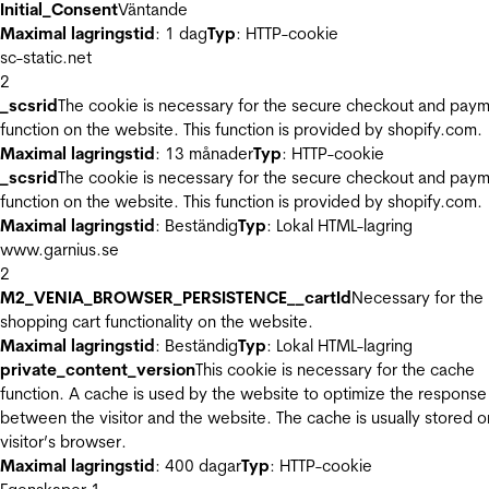
Initial_Consent
Väntande
Maximal lagringstid
: 1 dag
Typ
: HTTP-cookie
sc-static.net
2
_scsrid
The cookie is necessary for the secure checkout and pay
function on the website. This function is provided by shopify.com.
Maximal lagringstid
: 13 månader
Typ
: HTTP-cookie
_scsrid
The cookie is necessary for the secure checkout and pay
function on the website. This function is provided by shopify.com.
Maximal lagringstid
: Beständig
Typ
: Lokal HTML-lagring
www.garnius.se
2
M2_VENIA_BROWSER_PERSISTENCE__cartId
Necessary for the
shopping cart functionality on the website.
Maximal lagringstid
: Beständig
Typ
: Lokal HTML-lagring
private_content_version
This cookie is necessary for the cache
function. A cache is used by the website to optimize the response
between the visitor and the website. The cache is usually stored o
visitor’s browser.
Maximal lagringstid
: 400 dagar
Typ
: HTTP-cookie