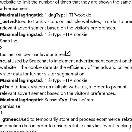
website to limit the number of times that they are shown the same
advertisement.
Maximal lagringstid
: 1 dag
Typ
: HTTP-cookie
_uetvid
Used to track visitors on multiple websites, in order to pre
relevant advertisement based on the visitor's preferences.
Maximal lagringstid
: 1 år
Typ
: HTTP-cookie
Snap Inc.
2
Läs mer om den här leverantören
sc_at
Used by Snapchat to implement advertisement content on t
website - The cookie detects the efficiency of the ads and collect
visitor data for further visitor segmentation.
Maximal lagringstid
: 1 år
Typ
: HTTP-cookie
p
Used to track visitors on multiple websites, in order to present
relevant advertisement based on the visitor's preferences.
Maximal lagringstid
: Session
Typ
: Pixelspårare
garnius.se
1
_gtmeec
Used to temporarily store and process ecommerce-relat
interaction data in order to ensure reliable analytics event tracking