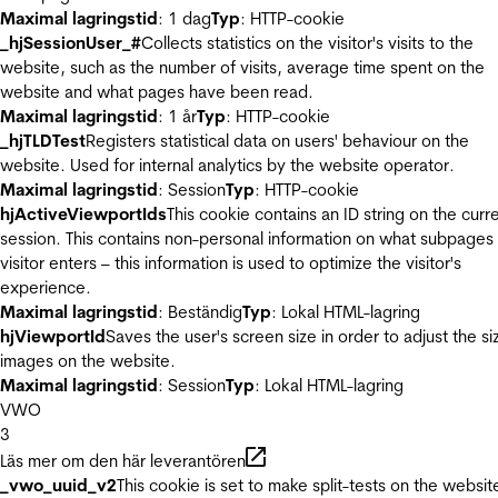
Maximal lagringstid
: 1 dag
Typ
: HTTP-cookie
_hjSessionUser_#
Collects statistics on the visitor's visits to the
website, such as the number of visits, average time spent on the
website and what pages have been read.
Maximal lagringstid
: 1 år
Typ
: HTTP-cookie
_hjTLDTest
Registers statistical data on users' behaviour on the
website. Used for internal analytics by the website operator.
Maximal lagringstid
: Session
Typ
: HTTP-cookie
hjActiveViewportIds
This cookie contains an ID string on the curr
session. This contains non-personal information on what subpages
visitor enters – this information is used to optimize the visitor's
experience.
Maximal lagringstid
: Beständig
Typ
: Lokal HTML-lagring
hjViewportId
Saves the user's screen size in order to adjust the si
images on the website.
Maximal lagringstid
: Session
Typ
: Lokal HTML-lagring
VWO
3
Läs mer om den här leverantören
_vwo_uuid_v2
This cookie is set to make split-tests on the websit