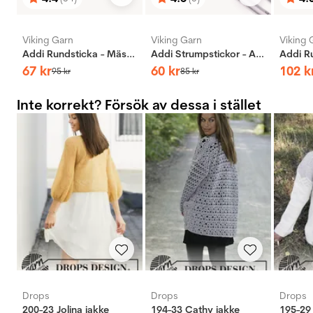
Betyg:
utav 5 stjärnor
Betyg:
utav 5 stjärnor
Bety
utav 
Viking Garn
Viking Garn
Viking 
Addi Rundsticka - Mässing
Addi Strumpstickor - Aluminium
67
kr
60
kr
102
k
95
kr
85
kr
Inte korrekt? Försök av dessa i stället
Drops
Drops
Drops
200-23 Jolina jakke
194-33 Cathy jakke
195-29