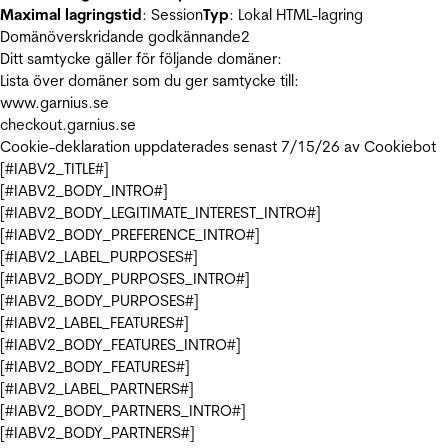
Maximal lagringstid
: Session
Typ
: Lokal HTML-lagring
Domänöverskridande godkännande
2
Ditt samtycke gäller för följande domäner:
Lista över domäner som du ger samtycke till:
www.garnius.se
checkout.garnius.se
Cookie-deklaration uppdaterades senast 7/15/26 av
Cookiebot
[#IABV2_TITLE#]
[#IABV2_BODY_INTRO#]
[#IABV2_BODY_LEGITIMATE_INTEREST_INTRO#]
[#IABV2_BODY_PREFERENCE_INTRO#]
[#IABV2_LABEL_PURPOSES#]
[#IABV2_BODY_PURPOSES_INTRO#]
[#IABV2_BODY_PURPOSES#]
[#IABV2_LABEL_FEATURES#]
[#IABV2_BODY_FEATURES_INTRO#]
[#IABV2_BODY_FEATURES#]
[#IABV2_LABEL_PARTNERS#]
[#IABV2_BODY_PARTNERS_INTRO#]
[#IABV2_BODY_PARTNERS#]