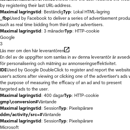
by registering their last URL-address.
Maximal lagringstid
: Beständig
Typ
: Lokal HTML-lagring
_fbp
Used by Facebook to deliver a series of advertisement produ
such as real time bidding from third party advertisers.
Maximal lagringstid
: 3 månader
Typ
: HTTP-cookie
Google
3
Läs mer om den här leverantören
En del av de uppgifter som samlas in av denna leverantör är avse
för personalisering och mätning av annonseringseffektivitet.
IDE
Used by Google DoubleClick to register and report the websit
user's actions after viewing or clicking one of the advertiser's ads 
the purpose of measuring the efficacy of an ad and to present
targeted ads to the user.
Maximal lagringstid
: 400 dagar
Typ
: HTTP-cookie
gmp\conversion#
Väntande
Maximal lagringstid
: Session
Typ
: Pixelspårare
ddm/activity/src=#
Väntande
Maximal lagringstid
: Session
Typ
: Pixelspårare
Microsoft