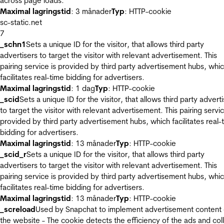
across page loads.
Maximal lagringstid
: 3 månader
Typ
: HTTP-cookie
sc-static.net
7
_schn1
Sets a unique ID for the visitor, that allows third party
advertisers to target the visitor with relevant advertisement. This
pairing service is provided by third party advertisement hubs, whi
facilitates real-time bidding for advertisers.
Maximal lagringstid
: 1 dag
Typ
: HTTP-cookie
_scid
Sets a unique ID for the visitor, that allows third party advert
to target the visitor with relevant advertisement. This pairing servic
provided by third party advertisement hubs, which facilitates real-
bidding for advertisers.
Maximal lagringstid
: 13 månader
Typ
: HTTP-cookie
_scid_r
Sets a unique ID for the visitor, that allows third party
advertisers to target the visitor with relevant advertisement. This
pairing service is provided by third party advertisement hubs, whi
facilitates real-time bidding for advertisers.
Maximal lagringstid
: 13 månader
Typ
: HTTP-cookie
_screload
Used by Snapchat to implement advertisement content
the website - The cookie detects the efficiency of the ads and col