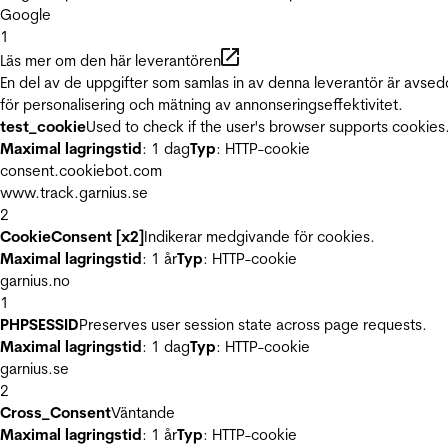
Google
1
Läs mer om den här leverantören
En del av de uppgifter som samlas in av denna leverantör är avse
för personalisering och mätning av annonseringseffektivitet.
test_cookie
Used to check if the user's browser supports cookies
Maximal lagringstid
: 1 dag
Typ
: HTTP-cookie
consent.cookiebot.com
www.track.garnius.se
2
CookieConsent [x2]
Indikerar medgivande för cookies.
Maximal lagringstid
: 1 år
Typ
: HTTP-cookie
garnius.no
1
PHPSESSID
Preserves user session state across page requests.
Maximal lagringstid
: 1 dag
Typ
: HTTP-cookie
garnius.se
2
Cross_Consent
Väntande
Maximal lagringstid
: 1 år
Typ
: HTTP-cookie