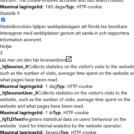
function. The cookie ensures accurate and fast search results.
Maximal lagringstid
: 180 dagar
Typ
: HTTP-cookie
Statistik
9
Statistikcookies hjälper webbplatsägare att förstå hur besökare
interagerar med webbplatser genom att samla in och rapportera
information anonymt.
Hotjar
3
Läs mer om den här leverantören
_hjSession_#
Collects statistics on the visitor's visits to the websit
such as the number of visits, average time spent on the website a
what pages have been read.
Maximal lagringstid
: 1 dag
Typ
: HTTP-cookie
_hjSessionUser_#
Collects statistics on the visitor's visits to the
website, such as the number of visits, average time spent on the
website and what pages have been read.
Maximal lagringstid
: 1 år
Typ
: HTTP-cookie
_hjTLDTest
Registers statistical data on users' behaviour on the
website. Used for internal analytics by the website operator.
Maximal lagringstid
: Session
Typ
: HTTP-cookie