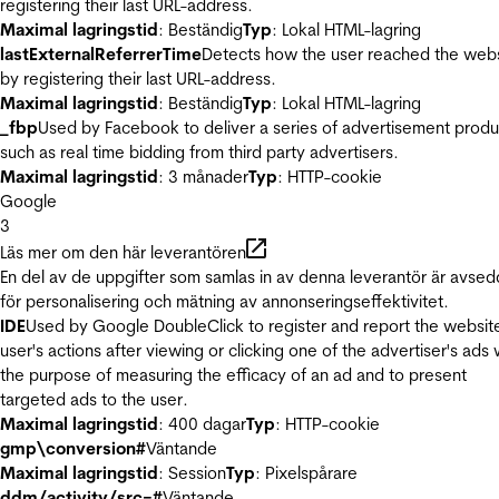
registering their last URL-address.
Maximal lagringstid
: Beständig
Typ
: Lokal HTML-lagring
lastExternalReferrerTime
Detects how the user reached the web
by registering their last URL-address.
Maximal lagringstid
: Beständig
Typ
: Lokal HTML-lagring
_fbp
Used by Facebook to deliver a series of advertisement produ
such as real time bidding from third party advertisers.
Maximal lagringstid
: 3 månader
Typ
: HTTP-cookie
Google
3
Läs mer om den här leverantören
En del av de uppgifter som samlas in av denna leverantör är avse
för personalisering och mätning av annonseringseffektivitet.
IDE
Used by Google DoubleClick to register and report the websit
user's actions after viewing or clicking one of the advertiser's ads 
the purpose of measuring the efficacy of an ad and to present
targeted ads to the user.
Maximal lagringstid
: 400 dagar
Typ
: HTTP-cookie
gmp\conversion#
Väntande
Maximal lagringstid
: Session
Typ
: Pixelspårare
ddm/activity/src=#
Väntande