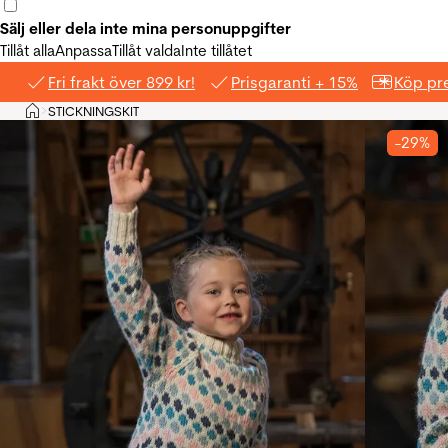
Sälj eller dela inte mina personuppgifter
Tillåt alla
Anpassa
Tillåt valda
Inte tillåtet
Fri frakt över 899 kr!
Prisgaranti + 15%
Köp pre
Hem
STICKNINGSKIT
>
-29%