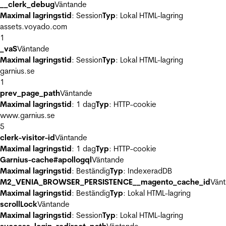
__clerk_debug
Väntande
Maximal lagringstid
: Session
Typ
: Lokal HTML-lagring
assets.voyado.com
1
_vaS
Väntande
Maximal lagringstid
: Session
Typ
: Lokal HTML-lagring
garnius.se
1
prev_page_path
Väntande
Maximal lagringstid
: 1 dag
Typ
: HTTP-cookie
www.garnius.se
5
clerk-visitor-id
Väntande
Maximal lagringstid
: 1 dag
Typ
: HTTP-cookie
Garnius-cache#apollogql
Väntande
Maximal lagringstid
: Beständig
Typ
: IndexeradDB
M2_VENIA_BROWSER_PERSISTENCE__magento_cache_id
Vän
Maximal lagringstid
: Beständig
Typ
: Lokal HTML-lagring
scrollLock
Väntande
Maximal lagringstid
: Session
Typ
: Lokal HTML-lagring