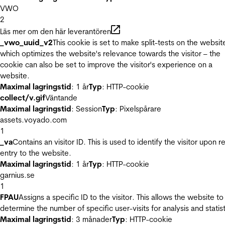
VWO
2
Läs mer om den här leverantören
_vwo_uuid_v2
This cookie is set to make split-tests on the websit
which optimizes the website's relevance towards the visitor – the
cookie can also be set to improve the visitor's experience on a
website.
Maximal lagringstid
: 1 år
Typ
: HTTP-cookie
collect/v.gif
Väntande
Maximal lagringstid
: Session
Typ
: Pixelspårare
assets.voyado.com
1
_va
Contains an visitor ID. This is used to identify the visitor upon r
entry to the website.
Maximal lagringstid
: 1 år
Typ
: HTTP-cookie
garnius.se
1
FPAU
Assigns a specific ID to the visitor. This allows the website to
determine the number of specific user-visits for analysis and statist
Maximal lagringstid
: 3 månader
Typ
: HTTP-cookie