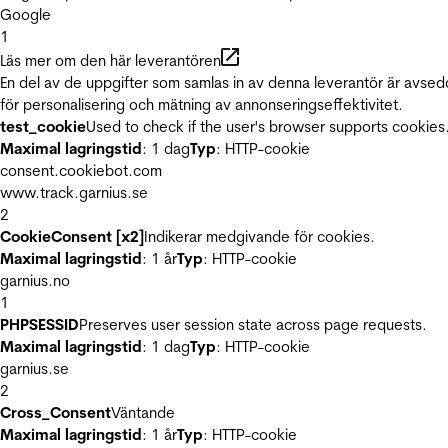
Google
1
Läs mer om den här leverantören
En del av de uppgifter som samlas in av denna leverantör är avse
för personalisering och mätning av annonseringseffektivitet.
test_cookie
Used to check if the user's browser supports cookies
Maximal lagringstid
: 1 dag
Typ
: HTTP-cookie
consent.cookiebot.com
www.track.garnius.se
2
CookieConsent [x2]
Indikerar medgivande för cookies.
Maximal lagringstid
: 1 år
Typ
: HTTP-cookie
garnius.no
1
PHPSESSID
Preserves user session state across page requests.
Maximal lagringstid
: 1 dag
Typ
: HTTP-cookie
garnius.se
2
Cross_Consent
Väntande
Maximal lagringstid
: 1 år
Typ
: HTTP-cookie