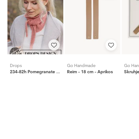
Drops
Go Handmade
Go Ha
234-82h Pomegranate Shawl
Reim - 18 cm - Aprikos
Skruhje