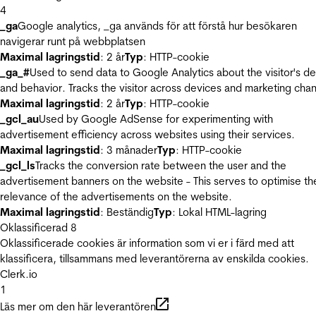
4
_ga
Google analytics, _ga används för att förstå hur besökaren
navigerar runt på webbplatsen
Maximal lagringstid
: 2 år
Typ
: HTTP-cookie
_ga_#
Used to send data to Google Analytics about the visitor's d
and behavior. Tracks the visitor across devices and marketing chan
Maximal lagringstid
: 2 år
Typ
: HTTP-cookie
_gcl_au
Used by Google AdSense for experimenting with
advertisement efficiency across websites using their services.
Maximal lagringstid
: 3 månader
Typ
: HTTP-cookie
_gcl_ls
Tracks the conversion rate between the user and the
advertisement banners on the website - This serves to optimise th
relevance of the advertisements on the website.
Maximal lagringstid
: Beständig
Typ
: Lokal HTML-lagring
Oklassificerad
8
Oklassificerade cookies är information som vi er i färd med att
klassificera, tillsammans med leverantörerna av enskilda cookies.
Clerk.io
1
Läs mer om den här leverantören