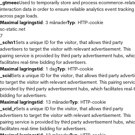
_gtmeec
Used to temporarily store and process ecommerce-relat
interaction data in order to ensure reliable analytics event tracking
across page loads.
Maximal lagringstid
: 3 månader
Typ
: HTTP-cookie
sc-static.net
7
_schn1
Sets a unique ID for the visitor, that allows third party
advertisers to target the visitor with relevant advertisement. This
pairing service is provided by third party advertisement hubs, whi
facilitates real-time bidding for advertisers.
Maximal lagringstid
: 1 dag
Typ
: HTTP-cookie
_scid
Sets a unique ID for the visitor, that allows third party advert
to target the visitor with relevant advertisement. This pairing servic
provided by third party advertisement hubs, which facilitates real-
bidding for advertisers.
Maximal lagringstid
: 13 månader
Typ
: HTTP-cookie
_scid_r
Sets a unique ID for the visitor, that allows third party
advertisers to target the visitor with relevant advertisement. This
pairing service is provided by third party advertisement hubs, whi
facilitates real-time bidding for advertisers.