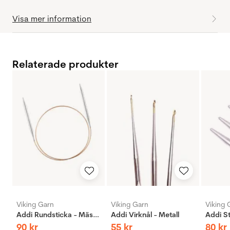
Visa mer information
Relaterade produkter
Viking Garn
Viking Garn
Viking 
Addi Rundsticka - Mässing
Addi Virknål - Metall
90
kr
55
kr
80
kr