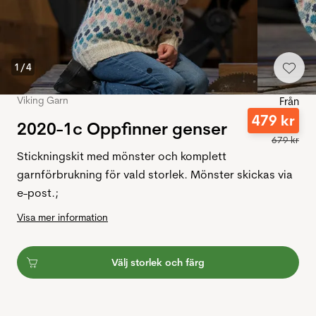
1
/
4
Viking Garn
Från
479
kr
2020-1c Oppfinner genser
679
kr
Stickningskit med mönster och komplett
garnförbrukning för vald storlek. Mönster skickas via
e-post.;
Visa mer information
Välj storlek och färg