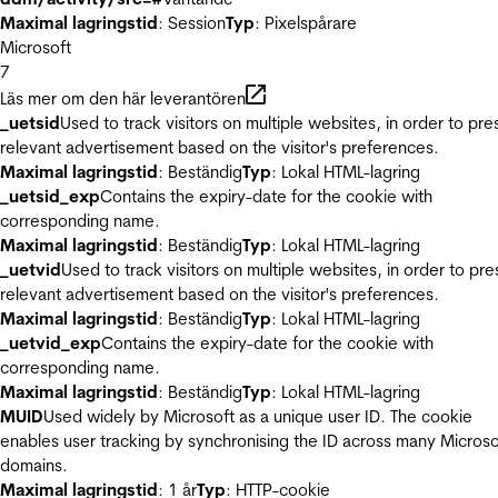
Maximal lagringstid
: Session
Typ
: Pixelspårare
Microsoft
7
Läs mer om den här leverantören
_uetsid
Used to track visitors on multiple websites, in order to pre
relevant advertisement based on the visitor's preferences.
Maximal lagringstid
: Beständig
Typ
: Lokal HTML-lagring
_uetsid_exp
Contains the expiry-date for the cookie with
corresponding name.
Maximal lagringstid
: Beständig
Typ
: Lokal HTML-lagring
_uetvid
Used to track visitors on multiple websites, in order to pre
relevant advertisement based on the visitor's preferences.
Maximal lagringstid
: Beständig
Typ
: Lokal HTML-lagring
_uetvid_exp
Contains the expiry-date for the cookie with
corresponding name.
Maximal lagringstid
: Beständig
Typ
: Lokal HTML-lagring
MUID
Used widely by Microsoft as a unique user ID. The cookie
enables user tracking by synchronising the ID across many Microso
domains.
Maximal lagringstid
: 1 år
Typ
: HTTP-cookie