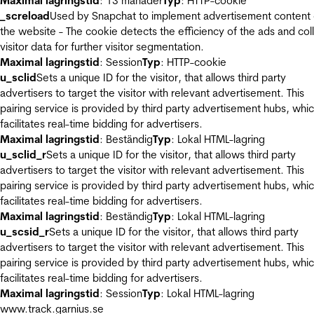
Maximal lagringstid
: 13 månader
Typ
: HTTP-cookie
_screload
Used by Snapchat to implement advertisement content
the website - The cookie detects the efficiency of the ads and col
visitor data for further visitor segmentation.
Maximal lagringstid
: Session
Typ
: HTTP-cookie
u_sclid
Sets a unique ID for the visitor, that allows third party
advertisers to target the visitor with relevant advertisement. This
pairing service is provided by third party advertisement hubs, whi
facilitates real-time bidding for advertisers.
Maximal lagringstid
: Beständig
Typ
: Lokal HTML-lagring
u_sclid_r
Sets a unique ID for the visitor, that allows third party
advertisers to target the visitor with relevant advertisement. This
pairing service is provided by third party advertisement hubs, whi
facilitates real-time bidding for advertisers.
Maximal lagringstid
: Beständig
Typ
: Lokal HTML-lagring
u_scsid_r
Sets a unique ID for the visitor, that allows third party
advertisers to target the visitor with relevant advertisement. This
pairing service is provided by third party advertisement hubs, whi
facilitates real-time bidding for advertisers.
Maximal lagringstid
: Session
Typ
: Lokal HTML-lagring
www.track.garnius.se