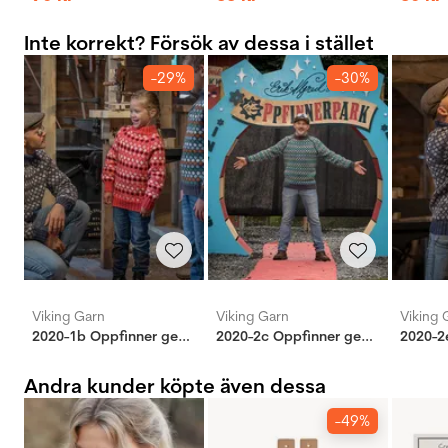
Inte korrekt? Försök av dessa i stället
-29%
-30%
Viking Garn
Viking Garn
Viking 
2020-1b Oppfinner genser
2020-2c Oppfinner genser
Andra kunder köpte även dessa
-49%