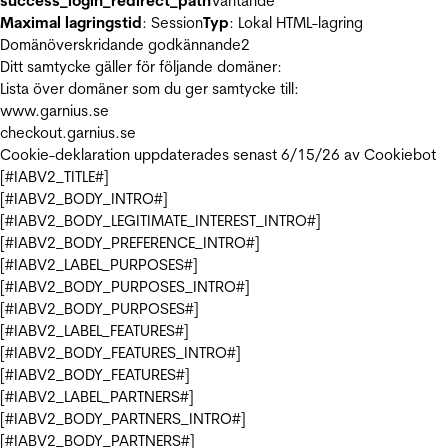
success_login_redirect_path
Väntande
Maximal lagringstid
: Session
Typ
: Lokal HTML-lagring
Domänöverskridande godkännande
2
Ditt samtycke gäller för följande domäner:
Lista över domäner som du ger samtycke till:
www.garnius.se
checkout.garnius.se
Cookie-deklaration uppdaterades senast 6/15/26 av
Cookiebot
[#IABV2_TITLE#]
[#IABV2_BODY_INTRO#]
[#IABV2_BODY_LEGITIMATE_INTEREST_INTRO#]
[#IABV2_BODY_PREFERENCE_INTRO#]
[#IABV2_LABEL_PURPOSES#]
[#IABV2_BODY_PURPOSES_INTRO#]
[#IABV2_BODY_PURPOSES#]
[#IABV2_LABEL_FEATURES#]
[#IABV2_BODY_FEATURES_INTRO#]
[#IABV2_BODY_FEATURES#]
[#IABV2_LABEL_PARTNERS#]
[#IABV2_BODY_PARTNERS_INTRO#]
[#IABV2_BODY_PARTNERS#]