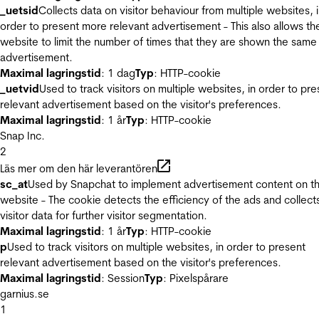
_uetsid
Collects data on visitor behaviour from multiple websites, 
order to present more relevant advertisement - This also allows th
website to limit the number of times that they are shown the same
advertisement.
Maximal lagringstid
: 1 dag
Typ
: HTTP-cookie
_uetvid
Used to track visitors on multiple websites, in order to pre
relevant advertisement based on the visitor's preferences.
Maximal lagringstid
: 1 år
Typ
: HTTP-cookie
Snap Inc.
2
Läs mer om den här leverantören
sc_at
Used by Snapchat to implement advertisement content on t
website - The cookie detects the efficiency of the ads and collect
visitor data for further visitor segmentation.
Maximal lagringstid
: 1 år
Typ
: HTTP-cookie
p
Used to track visitors on multiple websites, in order to present
relevant advertisement based on the visitor's preferences.
Maximal lagringstid
: Session
Typ
: Pixelspårare
garnius.se
1