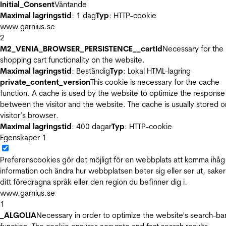
Initial_Consent
Väntande
Maximal lagringstid
: 1 dag
Typ
: HTTP-cookie
www.garnius.se
2
M2_VENIA_BROWSER_PERSISTENCE__cartId
Necessary for the
shopping cart functionality on the website.
Maximal lagringstid
: Beständig
Typ
: Lokal HTML-lagring
private_content_version
This cookie is necessary for the cache
function. A cache is used by the website to optimize the response
between the visitor and the website. The cache is usually stored o
visitor’s browser.
Maximal lagringstid
: 400 dagar
Typ
: HTTP-cookie
Egenskaper
1
Preferenscookies gör det möjligt för en webbplats att komma ihåg
information och ändra hur webbplatsen beter sig eller ser ut, sake
ditt föredragna språk eller den region du befinner dig i.
www.garnius.se
1
_ALGOLIA
Necessary in order to optimize the website's search-ba