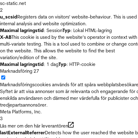
sc-static.net
2
u_scsid
Registers data on visitors' website-behaviour. This is used 
internal analysis and website optimization.
Maximal lagringstid
: Session
Typ
: Lokal HTML-lagring
X-AB
This cookie is used by the website’s operator in context with
multi-variate testing. This is a tool used to combine or change con
on the website. This allows the website to find the best
variation/edition of the site.
Maximal lagringstid
: 1 dag
Typ
: HTTP-cookie
Marknadsföring
27
Marknadsföringscookies används för att spåra webbplatsbesökare
Syftet är att visa annonser som är relevanta och engagerande för
enskilda användaren och därmed mer värdefulla för publicister och
tredjepartsannonsörer.
Meta Platforms, Inc.
3
Läs mer om den här leverantören
lastExternalReferrer
Detects how the user reached the website 