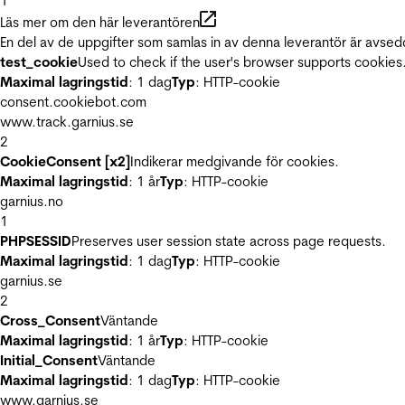
1
Läs mer om den här leverantören
En del av de uppgifter som samlas in av denna leverantör är avsed
test_cookie
Used to check if the user's browser supports cookies
Maximal lagringstid
: 1 dag
Typ
: HTTP-cookie
consent.cookiebot.com
www.track.garnius.se
2
CookieConsent [x2]
Indikerar medgivande för cookies.
Maximal lagringstid
: 1 år
Typ
: HTTP-cookie
garnius.no
1
PHPSESSID
Preserves user session state across page requests.
Maximal lagringstid
: 1 dag
Typ
: HTTP-cookie
garnius.se
2
Cross_Consent
Väntande
Maximal lagringstid
: 1 år
Typ
: HTTP-cookie
Initial_Consent
Väntande
Maximal lagringstid
: 1 dag
Typ
: HTTP-cookie
www.garnius.se