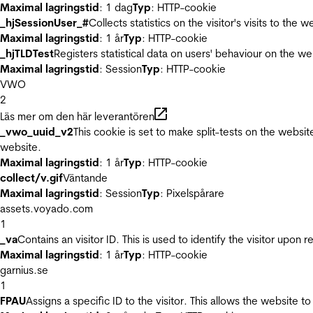
Maximal lagringstid
: 1 dag
Typ
: HTTP-cookie
_hjSessionUser_#
Collects statistics on the visitor's visits to t
Maximal lagringstid
: 1 år
Typ
: HTTP-cookie
_hjTLDTest
Registers statistical data on users' behaviour on the we
Maximal lagringstid
: Session
Typ
: HTTP-cookie
VWO
2
Läs mer om den här leverantören
_vwo_uuid_v2
This cookie is set to make split-tests on the websi
website.
Maximal lagringstid
: 1 år
Typ
: HTTP-cookie
collect/v.gif
Väntande
Maximal lagringstid
: Session
Typ
: Pixelspårare
assets.voyado.com
1
_va
Contains an visitor ID. This is used to identify the visitor upon 
Maximal lagringstid
: 1 år
Typ
: HTTP-cookie
garnius.se
1
FPAU
Assigns a specific ID to the visitor. This allows the website to