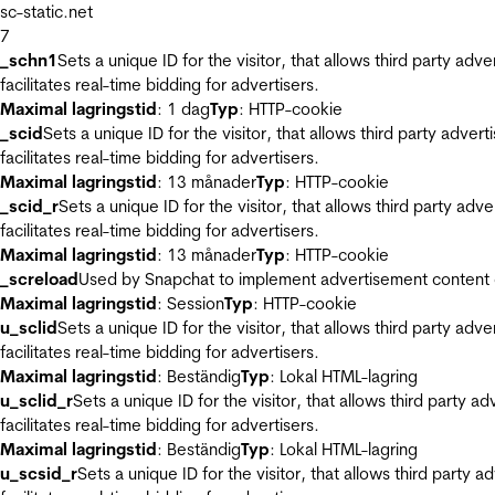
sc-static.net
7
_schn1
Sets a unique ID for the visitor, that allows third party adv
facilitates real-time bidding for advertisers.
Maximal lagringstid
: 1 dag
Typ
: HTTP-cookie
_scid
Sets a unique ID for the visitor, that allows third party adver
facilitates real-time bidding for advertisers.
Maximal lagringstid
: 13 månader
Typ
: HTTP-cookie
_scid_r
Sets a unique ID for the visitor, that allows third party adv
facilitates real-time bidding for advertisers.
Maximal lagringstid
: 13 månader
Typ
: HTTP-cookie
_screload
Used by Snapchat to implement advertisement content on 
Maximal lagringstid
: Session
Typ
: HTTP-cookie
u_sclid
Sets a unique ID for the visitor, that allows third party adv
facilitates real-time bidding for advertisers.
Maximal lagringstid
: Beständig
Typ
: Lokal HTML-lagring
u_sclid_r
Sets a unique ID for the visitor, that allows third party a
facilitates real-time bidding for advertisers.
Maximal lagringstid
: Beständig
Typ
: Lokal HTML-lagring
u_scsid_r
Sets a unique ID for the visitor, that allows third party 