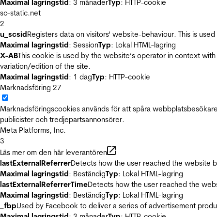
Maximal lagringstid
: 3 månader
Typ
: HTTP-cookie
sc-static.net
2
u_scsid
Registers data on visitors' website-behaviour. This is used 
Maximal lagringstid
: Session
Typ
: Lokal HTML-lagring
X-AB
This cookie is used by the website’s operator in context with 
variation/edition of the site.
Maximal lagringstid
: 1 dag
Typ
: HTTP-cookie
Marknadsföring
27
Marknadsföringscookies används för att spåra webbplatsbesökare.
publicister och tredjepartsannonsörer.
Meta Platforms, Inc.
3
Läs mer om den här leverantören
lastExternalReferrer
Detects how the user reached the website by 
Maximal lagringstid
: Beständig
Typ
: Lokal HTML-lagring
lastExternalReferrerTime
Detects how the user reached the websi
Maximal lagringstid
: Beständig
Typ
: Lokal HTML-lagring
_fbp
Used by Facebook to deliver a series of advertisement product
Maximal lagringstid
: 3 månader
Typ
: HTTP-cookie