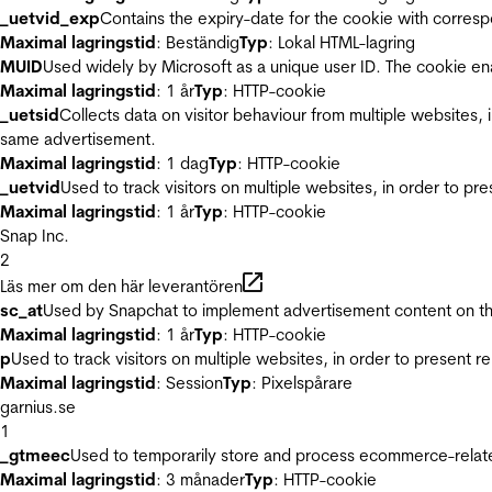
_uetvid_exp
Contains the expiry-date for the cookie with corres
Maximal lagringstid
: Beständig
Typ
: Lokal HTML-lagring
MUID
Used widely by Microsoft as a unique user ID. The cookie en
Maximal lagringstid
: 1 år
Typ
: HTTP-cookie
_uetsid
Collects data on visitor behaviour from multiple websites, 
same advertisement.
Maximal lagringstid
: 1 dag
Typ
: HTTP-cookie
_uetvid
Used to track visitors on multiple websites, in order to pr
Maximal lagringstid
: 1 år
Typ
: HTTP-cookie
Snap Inc.
2
Läs mer om den här leverantören
sc_at
Used by Snapchat to implement advertisement content on the w
Maximal lagringstid
: 1 år
Typ
: HTTP-cookie
p
Used to track visitors on multiple websites, in order to present 
Maximal lagringstid
: Session
Typ
: Pixelspårare
garnius.se
1
_gtmeec
Used to temporarily store and process ecommerce-related 
Maximal lagringstid
: 3 månader
Typ
: HTTP-cookie