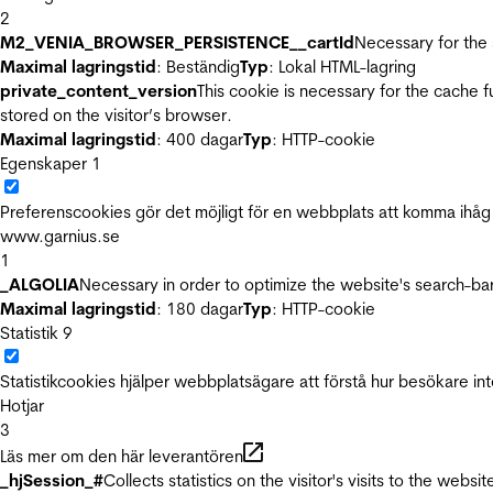
2
M2_VENIA_BROWSER_PERSISTENCE__cartId
Necessary for the 
Maximal lagringstid
: Beständig
Typ
: Lokal HTML-lagring
private_content_version
This cookie is necessary for the cache 
stored on the visitor’s browser.
Maximal lagringstid
: 400 dagar
Typ
: HTTP-cookie
Egenskaper
1
Preferenscookies gör det möjligt för en webbplats att komma ihåg i
www.garnius.se
1
_ALGOLIA
Necessary in order to optimize the website's search-bar
Maximal lagringstid
: 180 dagar
Typ
: HTTP-cookie
Statistik
9
Statistikcookies hjälper webbplatsägare att förstå hur besökare 
Hotjar
3
Läs mer om den här leverantören
_hjSession_#
Collects statistics on the visitor's visits to the we