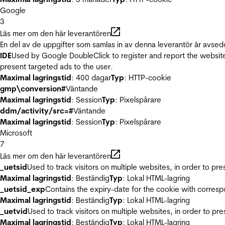
Google
3
Läs mer om den här leverantören
En del av de uppgifter som samlas in av denna leverantör är avsed
IDE
Used by Google DoubleClick to register and report the website u
present targeted ads to the user.
Maximal lagringstid
: 400 dagar
Typ
: HTTP-cookie
gmp\conversion#
Väntande
Maximal lagringstid
: Session
Typ
: Pixelspårare
ddm/activity/src=#
Väntande
Maximal lagringstid
: Session
Typ
: Pixelspårare
Microsoft
7
Läs mer om den här leverantören
_uetsid
Used to track visitors on multiple websites, in order to pr
Maximal lagringstid
: Beständig
Typ
: Lokal HTML-lagring
_uetsid_exp
Contains the expiry-date for the cookie with corres
Maximal lagringstid
: Beständig
Typ
: Lokal HTML-lagring
_uetvid
Used to track visitors on multiple websites, in order to pr
Maximal lagringstid
: Beständig
Typ
: Lokal HTML-lagring