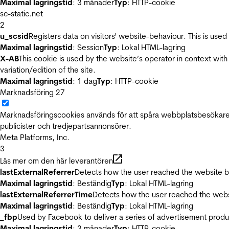
Maximal lagringstid
: 3 månader
Typ
: HTTP-cookie
sc-static.net
2
u_scsid
Registers data on visitors' website-behaviour. This is used 
Maximal lagringstid
: Session
Typ
: Lokal HTML-lagring
X-AB
This cookie is used by the website’s operator in context with 
variation/edition of the site.
Maximal lagringstid
: 1 dag
Typ
: HTTP-cookie
Marknadsföring
27
Marknadsföringscookies används för att spåra webbplatsbesökare.
publicister och tredjepartsannonsörer.
Meta Platforms, Inc.
3
Läs mer om den här leverantören
lastExternalReferrer
Detects how the user reached the website by 
Maximal lagringstid
: Beständig
Typ
: Lokal HTML-lagring
lastExternalReferrerTime
Detects how the user reached the websi
Maximal lagringstid
: Beständig
Typ
: Lokal HTML-lagring
_fbp
Used by Facebook to deliver a series of advertisement product
Maximal lagringstid
: 3 månader
Typ
: HTTP-cookie