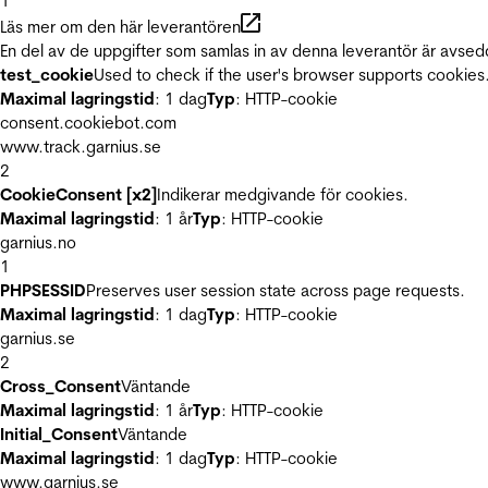
1
Läs mer om den här leverantören
En del av de uppgifter som samlas in av denna leverantör är avsed
test_cookie
Used to check if the user's browser supports cookies
Maximal lagringstid
: 1 dag
Typ
: HTTP-cookie
consent.cookiebot.com
www.track.garnius.se
2
CookieConsent [x2]
Indikerar medgivande för cookies.
Maximal lagringstid
: 1 år
Typ
: HTTP-cookie
garnius.no
1
PHPSESSID
Preserves user session state across page requests.
Maximal lagringstid
: 1 dag
Typ
: HTTP-cookie
garnius.se
2
Cross_Consent
Väntande
Maximal lagringstid
: 1 år
Typ
: HTTP-cookie
Initial_Consent
Väntande
Maximal lagringstid
: 1 dag
Typ
: HTTP-cookie
www.garnius.se