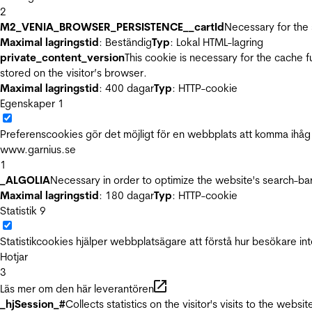
2
M2_VENIA_BROWSER_PERSISTENCE__cartId
Necessary for the 
Maximal lagringstid
: Beständig
Typ
: Lokal HTML-lagring
private_content_version
This cookie is necessary for the cache 
stored on the visitor’s browser.
Maximal lagringstid
: 400 dagar
Typ
: HTTP-cookie
Egenskaper
1
Preferenscookies gör det möjligt för en webbplats att komma ihåg i
www.garnius.se
1
_ALGOLIA
Necessary in order to optimize the website's search-bar
Maximal lagringstid
: 180 dagar
Typ
: HTTP-cookie
Statistik
9
Statistikcookies hjälper webbplatsägare att förstå hur besökare 
Hotjar
3
Läs mer om den här leverantören
_hjSession_#
Collects statistics on the visitor's visits to the we