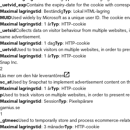
_uetvid_exp
Contains the expiry-date for the cookie with corres
Maximal lagringstid
: Beständig
Typ
: Lokal HTML-lagring
MUID
Used widely by Microsoft as a unique user ID. The cookie en
Maximal lagringstid
: 1 år
Typ
: HTTP-cookie
_uetsid
Collects data on visitor behaviour from multiple websites, 
same advertisement.
Maximal lagringstid
: 1 dag
Typ
: HTTP-cookie
_uetvid
Used to track visitors on multiple websites, in order to pr
Maximal lagringstid
: 1 år
Typ
: HTTP-cookie
Snap Inc.
2
Läs mer om den här leverantören
sc_at
Used by Snapchat to implement advertisement content on the w
Maximal lagringstid
: 1 år
Typ
: HTTP-cookie
p
Used to track visitors on multiple websites, in order to present 
Maximal lagringstid
: Session
Typ
: Pixelspårare
garnius.se
1
_gtmeec
Used to temporarily store and process ecommerce-related 
Maximal lagringstid
: 3 månader
Typ
: HTTP-cookie