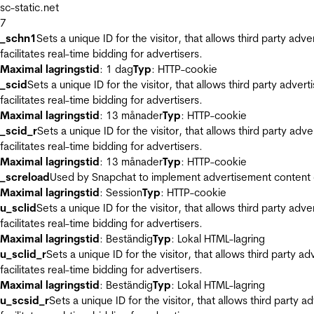
sc-static.net
7
_schn1
Sets a unique ID for the visitor, that allows third party adv
facilitates real-time bidding for advertisers.
Maximal lagringstid
: 1 dag
Typ
: HTTP-cookie
_scid
Sets a unique ID for the visitor, that allows third party adver
facilitates real-time bidding for advertisers.
Maximal lagringstid
: 13 månader
Typ
: HTTP-cookie
_scid_r
Sets a unique ID for the visitor, that allows third party adv
facilitates real-time bidding for advertisers.
Maximal lagringstid
: 13 månader
Typ
: HTTP-cookie
_screload
Used by Snapchat to implement advertisement content on 
Maximal lagringstid
: Session
Typ
: HTTP-cookie
u_sclid
Sets a unique ID for the visitor, that allows third party adv
facilitates real-time bidding for advertisers.
Maximal lagringstid
: Beständig
Typ
: Lokal HTML-lagring
u_sclid_r
Sets a unique ID for the visitor, that allows third party a
facilitates real-time bidding for advertisers.
Maximal lagringstid
: Beständig
Typ
: Lokal HTML-lagring
u_scsid_r
Sets a unique ID for the visitor, that allows third party 