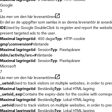
Google
3
Läs mer om den här leverantören
En del av de uppgifter som samlas in av denna leverantör är avsed
IDE
Used by Google DoubleClick to register and report the website u
present targeted ads to the user.
Maximal lagringstid
: 400 dagar
Typ
: HTTP-cookie
gmp\conversion#
Väntande
Maximal lagringstid
: Session
Typ
: Pixelspårare
ddm/activity/src=#
Väntande
Maximal lagringstid
: Session
Typ
: Pixelspårare
Microsoft
7
Läs mer om den här leverantören
_uetsid
Used to track visitors on multiple websites, in order to pr
Maximal lagringstid
: Beständig
Typ
: Lokal HTML-lagring
_uetsid_exp
Contains the expiry-date for the cookie with corres
Maximal lagringstid
: Beständig
Typ
: Lokal HTML-lagring
_uetvid
Used to track visitors on multiple websites, in order to pr
Maximal lagringstid
: Beständig
Typ
: Lokal HTML-lagring