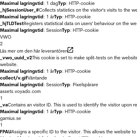
Maximal lagringstid
: 1 dag
Typ
: HTTP-cookie
_hjSessionUser_#
Collects statistics on the visitor's visits to t
Maximal lagringstid
: 1 år
Typ
: HTTP-cookie
_hjTLDTest
Registers statistical data on users' behaviour on the we
Maximal lagringstid
: Session
Typ
: HTTP-cookie
VWO
2
Läs mer om den här leverantören
_vwo_uuid_v2
This cookie is set to make split-tests on the websi
website.
Maximal lagringstid
: 1 år
Typ
: HTTP-cookie
collect/v.gif
Väntande
Maximal lagringstid
: Session
Typ
: Pixelspårare
assets.voyado.com
1
_va
Contains an visitor ID. This is used to identify the visitor upon 
Maximal lagringstid
: 1 år
Typ
: HTTP-cookie
garnius.se
1
FPAU
Assigns a specific ID to the visitor. This allows the website to