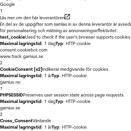
Google
1
Läs mer om den här leverantören
En del av de uppgifter som samlas in av denna leverantör är avse
för personalisering och mätning av annonseringseffektivitet.
test_cookie
Used to check if the user's browser supports cookies
Maximal lagringstid
: 1 dag
Typ
: HTTP-cookie
consent.cookiebot.com
www.track.garnius.se
2
CookieConsent [x2]
Indikerar medgivande för cookies.
Maximal lagringstid
: 1 år
Typ
: HTTP-cookie
garnius.no
1
PHPSESSID
Preserves user session state across page requests.
Maximal lagringstid
: 1 dag
Typ
: HTTP-cookie
garnius.se
2
Cross_Consent
Väntande
Maximal lagringstid
: 1 år
Typ
: HTTP-cookie