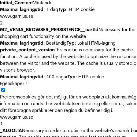
Initial_Consent
Väntande
Maximal lagringstid
: 1 dag
Typ
: HTTP-cookie
www.garnius.se
2
M2_VENIA_BROWSER_PERSISTENCE__cartId
Necessary for the
shopping cart functionality on the website.
Maximal lagringstid
: Beständig
Typ
: Lokal HTML-lagring
private_content_version
This cookie is necessary for the cache
function. A cache is used by the website to optimize the response
between the visitor and the website. The cache is usually stored o
visitor’s browser.
Maximal lagringstid
: 400 dagar
Typ
: HTTP-cookie
Egenskaper
1
Preferenscookies gör det möjligt för en webbplats att komma ihåg
information och ändra hur webbplatsen beter sig eller ser ut, sake
ditt föredragna språk eller den region du befinner dig i.
www.garnius.se
1
_ALGOLIA
Necessary in order to optimize the website's search-ba