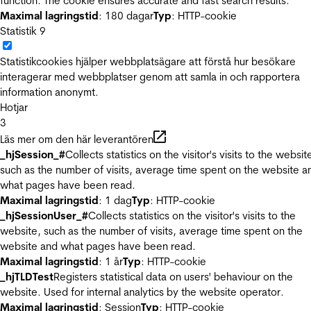
function. The cookie ensures accurate and fast search results.
Maximal lagringstid
: 180 dagar
Typ
: HTTP-cookie
Statistik
9
Statistikcookies hjälper webbplatsägare att förstå hur besökare
interagerar med webbplatser genom att samla in och rapportera
information anonymt.
Hotjar
3
Läs mer om den här leverantören
_hjSession_#
Collects statistics on the visitor's visits to the websit
such as the number of visits, average time spent on the website a
what pages have been read.
Maximal lagringstid
: 1 dag
Typ
: HTTP-cookie
_hjSessionUser_#
Collects statistics on the visitor's visits to the
website, such as the number of visits, average time spent on the
website and what pages have been read.
Maximal lagringstid
: 1 år
Typ
: HTTP-cookie
_hjTLDTest
Registers statistical data on users' behaviour on the
website. Used for internal analytics by the website operator.
Maximal lagringstid
: Session
Typ
: HTTP-cookie