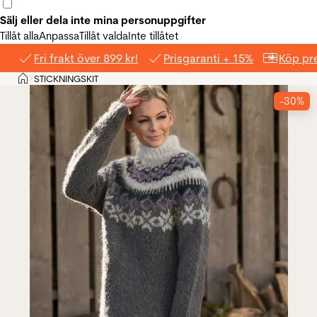
Sälj eller dela inte mina personuppgifter
Tillåt alla
Anpassa
Tillåt valda
Inte tillåtet
Fri frakt över 899 kr!
Prisgaranti + 15%
Köp pre
Hem
STICKNINGSKIT
>
-30%