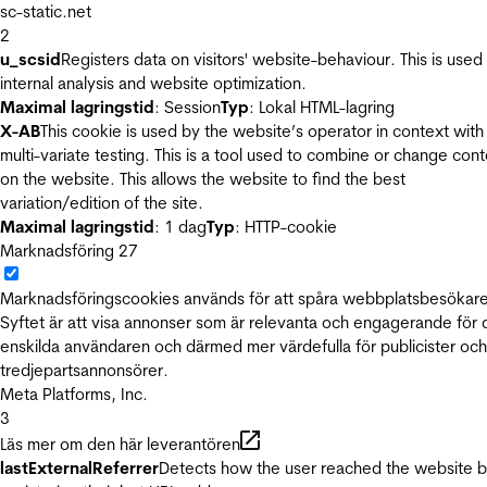
sc-static.net
2
u_scsid
Registers data on visitors' website-behaviour. This is used 
internal analysis and website optimization.
Maximal lagringstid
: Session
Typ
: Lokal HTML-lagring
X-AB
This cookie is used by the website’s operator in context with
multi-variate testing. This is a tool used to combine or change con
on the website. This allows the website to find the best
variation/edition of the site.
Maximal lagringstid
: 1 dag
Typ
: HTTP-cookie
Marknadsföring
27
Marknadsföringscookies används för att spåra webbplatsbesökare
Syftet är att visa annonser som är relevanta och engagerande för
enskilda användaren och därmed mer värdefulla för publicister och
tredjepartsannonsörer.
Meta Platforms, Inc.
3
Läs mer om den här leverantören
lastExternalReferrer
Detects how the user reached the website 