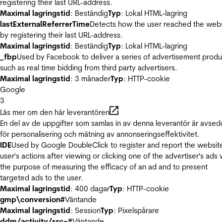
registering their last URL-address.
Maximal lagringstid
: Beständig
Typ
: Lokal HTML-lagring
lastExternalReferrerTime
Detects how the user reached the web
by registering their last URL-address.
Maximal lagringstid
: Beständig
Typ
: Lokal HTML-lagring
_fbp
Used by Facebook to deliver a series of advertisement produ
such as real time bidding from third party advertisers.
Maximal lagringstid
: 3 månader
Typ
: HTTP-cookie
Google
3
Läs mer om den här leverantören
En del av de uppgifter som samlas in av denna leverantör är avse
för personalisering och mätning av annonseringseffektivitet.
IDE
Used by Google DoubleClick to register and report the websit
user's actions after viewing or clicking one of the advertiser's ads 
the purpose of measuring the efficacy of an ad and to present
targeted ads to the user.
Maximal lagringstid
: 400 dagar
Typ
: HTTP-cookie
gmp\conversion#
Väntande
Maximal lagringstid
: Session
Typ
: Pixelspårare
ddm/activity/src=#
Väntande