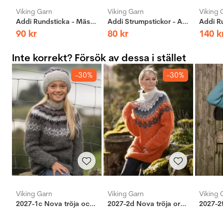
Viking Garn
Viking Garn
Viking 
Addi Rundsticka - Mässing
Addi Strumpstickor - Aluminium
90
kr
80
kr
140
k
Inte korrekt? Försök av dessa i stället
-30%
-30%
Viking Garn
Viking Garn
Viking 
2027-1c Nova tröja och lue grå
2027-2d Nova tröja orange