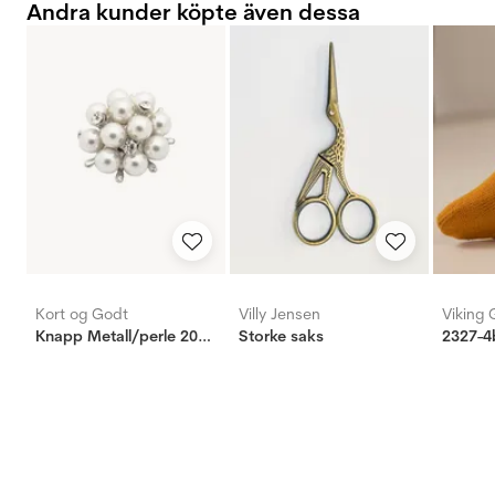
Andra kunder köpte även dessa
Kort og Godt
Villy Jensen
Viking 
Knapp Metall/perle 20mm
Storke saks
2327-4b