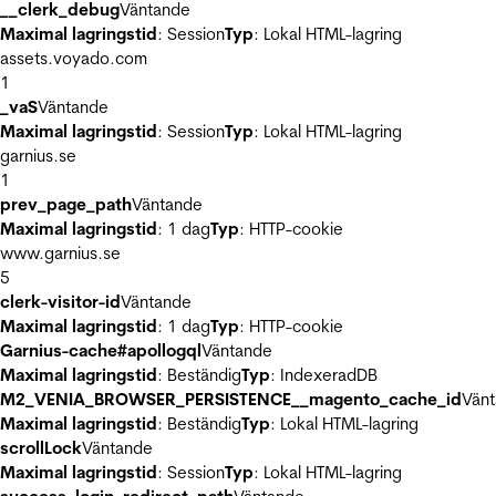
__clerk_debug
Väntande
Maximal lagringstid
: Session
Typ
: Lokal HTML-lagring
assets.voyado.com
1
_vaS
Väntande
Maximal lagringstid
: Session
Typ
: Lokal HTML-lagring
garnius.se
1
prev_page_path
Väntande
Maximal lagringstid
: 1 dag
Typ
: HTTP-cookie
www.garnius.se
5
clerk-visitor-id
Väntande
Maximal lagringstid
: 1 dag
Typ
: HTTP-cookie
Garnius-cache#apollogql
Väntande
Maximal lagringstid
: Beständig
Typ
: IndexeradDB
M2_VENIA_BROWSER_PERSISTENCE__magento_cache_id
Vän
Maximal lagringstid
: Beständig
Typ
: Lokal HTML-lagring
scrollLock
Väntande
Maximal lagringstid
: Session
Typ
: Lokal HTML-lagring