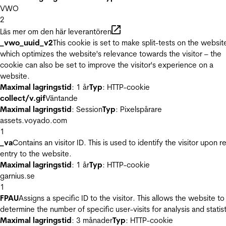
VWO
2
Läs mer om den här leverantören
_vwo_uuid_v2
This cookie is set to make split-tests on the websit
which optimizes the website's relevance towards the visitor – the
cookie can also be set to improve the visitor's experience on a
website.
Maximal lagringstid
: 1 år
Typ
: HTTP-cookie
collect/v.gif
Väntande
Maximal lagringstid
: Session
Typ
: Pixelspårare
assets.voyado.com
1
_va
Contains an visitor ID. This is used to identify the visitor upon r
entry to the website.
Maximal lagringstid
: 1 år
Typ
: HTTP-cookie
garnius.se
1
FPAU
Assigns a specific ID to the visitor. This allows the website to
determine the number of specific user-visits for analysis and statist
Maximal lagringstid
: 3 månader
Typ
: HTTP-cookie