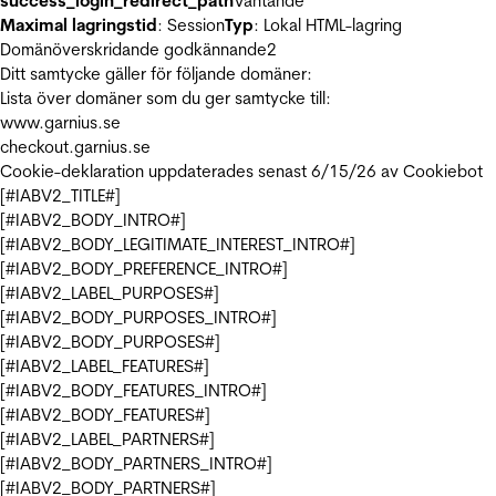
success_login_redirect_path
Väntande
Maximal lagringstid
: Session
Typ
: Lokal HTML-lagring
Domänöverskridande godkännande
2
Ditt samtycke gäller för följande domäner:
Lista över domäner som du ger samtycke till:
www.garnius.se
checkout.garnius.se
Cookie-deklaration uppdaterades senast 6/15/26 av
Cookiebot
[#IABV2_TITLE#]
[#IABV2_BODY_INTRO#]
[#IABV2_BODY_LEGITIMATE_INTEREST_INTRO#]
[#IABV2_BODY_PREFERENCE_INTRO#]
[#IABV2_LABEL_PURPOSES#]
[#IABV2_BODY_PURPOSES_INTRO#]
[#IABV2_BODY_PURPOSES#]
[#IABV2_LABEL_FEATURES#]
[#IABV2_BODY_FEATURES_INTRO#]
[#IABV2_BODY_FEATURES#]
[#IABV2_LABEL_PARTNERS#]
[#IABV2_BODY_PARTNERS_INTRO#]
[#IABV2_BODY_PARTNERS#]