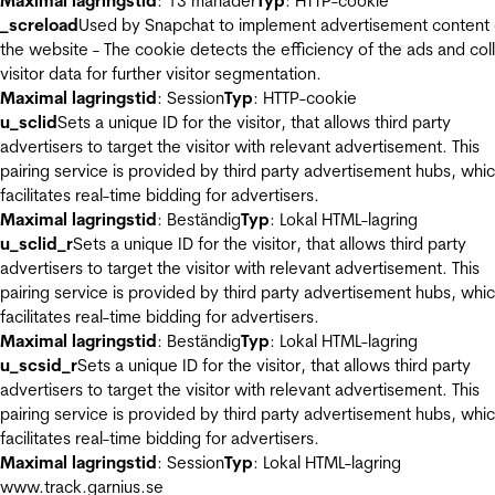
Maximal lagringstid
: 13 månader
Typ
: HTTP-cookie
_screload
Used by Snapchat to implement advertisement content
the website - The cookie detects the efficiency of the ads and col
visitor data for further visitor segmentation.
Maximal lagringstid
: Session
Typ
: HTTP-cookie
u_sclid
Sets a unique ID for the visitor, that allows third party
advertisers to target the visitor with relevant advertisement. This
pairing service is provided by third party advertisement hubs, whi
facilitates real-time bidding for advertisers.
Maximal lagringstid
: Beständig
Typ
: Lokal HTML-lagring
u_sclid_r
Sets a unique ID for the visitor, that allows third party
advertisers to target the visitor with relevant advertisement. This
pairing service is provided by third party advertisement hubs, whi
facilitates real-time bidding for advertisers.
Maximal lagringstid
: Beständig
Typ
: Lokal HTML-lagring
u_scsid_r
Sets a unique ID for the visitor, that allows third party
advertisers to target the visitor with relevant advertisement. This
pairing service is provided by third party advertisement hubs, whi
facilitates real-time bidding for advertisers.
Maximal lagringstid
: Session
Typ
: Lokal HTML-lagring
www.track.garnius.se