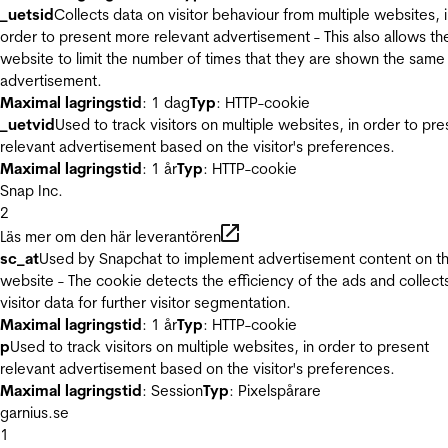
_uetsid
Collects data on visitor behaviour from multiple websites, 
order to present more relevant advertisement - This also allows th
website to limit the number of times that they are shown the same
advertisement.
Maximal lagringstid
: 1 dag
Typ
: HTTP-cookie
_uetvid
Used to track visitors on multiple websites, in order to pre
relevant advertisement based on the visitor's preferences.
Maximal lagringstid
: 1 år
Typ
: HTTP-cookie
Snap Inc.
2
Läs mer om den här leverantören
sc_at
Used by Snapchat to implement advertisement content on t
website - The cookie detects the efficiency of the ads and collect
visitor data for further visitor segmentation.
Maximal lagringstid
: 1 år
Typ
: HTTP-cookie
p
Used to track visitors on multiple websites, in order to present
relevant advertisement based on the visitor's preferences.
Maximal lagringstid
: Session
Typ
: Pixelspårare
garnius.se
1