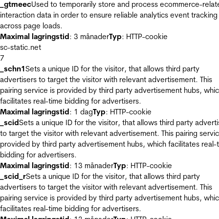
_gtmeec
Used to temporarily store and process ecommerce-relat
interaction data in order to ensure reliable analytics event tracking
across page loads.
Maximal lagringstid
: 3 månader
Typ
: HTTP-cookie
sc-static.net
7
_schn1
Sets a unique ID for the visitor, that allows third party
advertisers to target the visitor with relevant advertisement. This
pairing service is provided by third party advertisement hubs, whi
facilitates real-time bidding for advertisers.
Maximal lagringstid
: 1 dag
Typ
: HTTP-cookie
_scid
Sets a unique ID for the visitor, that allows third party advert
to target the visitor with relevant advertisement. This pairing servic
provided by third party advertisement hubs, which facilitates real-
bidding for advertisers.
Maximal lagringstid
: 13 månader
Typ
: HTTP-cookie
_scid_r
Sets a unique ID for the visitor, that allows third party
advertisers to target the visitor with relevant advertisement. This
pairing service is provided by third party advertisement hubs, whi
facilitates real-time bidding for advertisers.