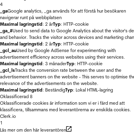
4
_ga
Google analytics, _ga används för att förstå hur besökaren
navigerar runt på webbplatsen
Maximal lagringstid
: 2 år
Typ
: HTTP-cookie
_ga_#
Used to send data to Google Analytics about the visitor's d
and behavior. Tracks the visitor across devices and marketing chan
Maximal lagringstid
: 2 år
Typ
: HTTP-cookie
_gcl_au
Used by Google AdSense for experimenting with
advertisement efficiency across websites using their services.
Maximal lagringstid
: 3 månader
Typ
: HTTP-cookie
_gcl_ls
Tracks the conversion rate between the user and the
advertisement banners on the website - This serves to optimise th
relevance of the advertisements on the website.
Maximal lagringstid
: Beständig
Typ
: Lokal HTML-lagring
Oklassificerad
8
Oklassificerade cookies är information som vi er i färd med att
klassificera, tillsammans med leverantörerna av enskilda cookies.
Clerk.io
1
Läs mer om den här leverantören