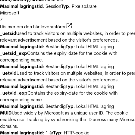
Maximal lagringstid
: Session
Typ
: Pixelspårare
Microsoft
7
Läs mer om den här leverantören
_uetsid
Used to track visitors on multiple websites, in order to pre
relevant advertisement based on the visitor's preferences.
Maximal lagringstid
: Beständig
Typ
: Lokal HTML-lagring
_uetsid_exp
Contains the expiry-date for the cookie with
corresponding name.
Maximal lagringstid
: Beständig
Typ
: Lokal HTML-lagring
_uetvid
Used to track visitors on multiple websites, in order to pre
relevant advertisement based on the visitor's preferences.
Maximal lagringstid
: Beständig
Typ
: Lokal HTML-lagring
_uetvid_exp
Contains the expiry-date for the cookie with
corresponding name.
Maximal lagringstid
: Beständig
Typ
: Lokal HTML-lagring
MUID
Used widely by Microsoft as a unique user ID. The cookie
enables user tracking by synchronising the ID across many Microso
domains.
Maximal lagringstid
: 1 år
Typ
: HTTP-cookie